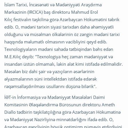
İslam Tarixi, İncəsənəti və Mədəniyyəti Araşdırma
Mərkəzinin (IRCICA) baş direktoru Mahmud Erol
Kılıç festivalın təşkilinə görə Azərbaycan Hökumətini təbrik
edib. O, mədəni tarixin siyasi tarixdən daha əhəmiyyətli
olduğunu və müsəlman ölkələrinin öz zəngin mədəni tarixi
haqqında məlumatlı olmasının vacibliyini qeyd edib.
Texnologiyaların mədəni sahədə tətbiqindən bəhs edən
M.E.Kılıç deyib: "Texnologiya heç zaman mədəniyyət və
insandan üstün olmamalı, lakin alət kimi istifadə edilməlidir.
Məsələn biz dahi şair və yazıçıların əsərlərinin
əlyazmalarının süni intellektdən istifadə edərək
rəqəmsallaşdırılması üsullarını düşünə bilərik".
İƏT-in İnformasiya və Mədəniyyət Məsələləri Daimi
Komitəsinin Əlaqələndirmə Bürosunun direktoru Ameth
Diallo tədbirin təşkilatçılığına görə Azərbaycan Hökumətinə
və Mədəniyyət Nazirliyinə minnətdarlığını ifadə edib. O,
Azərbaycan gəncliyinin böyük optimizm nümayiş etdirdiyini