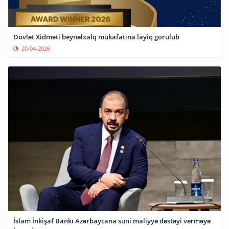
Dövlət Xidməti beynəlxalq mükafatına layiq görülüb
20-04-2026
İslam İnkişaf Bankı Azərbaycana süni maliyyə dəstəyi verməyə