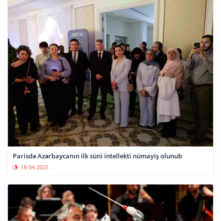
Parisdə Azərbaycanın ilk süni intellekti nümayiş olunub
18-04-2025