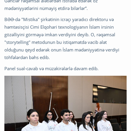
Gənclər rəqəmsal alətlərdən istifadə edərək öz
mədəniyyətlərini nümayiş etdirə bilərlər”.
BƏƏ-də "Mistika" şirkətinin icraçı yaradıcı direktoru və
həmtəsisçisi Cimi Elqohari texnologiyanın İslam irsinin
gözəlliyini görməyə imkan verdiyini deyib. O, rəqəmsal
"storytelling" metodunun bu istiqamətdə vacib alət
olduğunu qeyd edərək onun İslam mədəniyyətinə verdiyi
töhfələrdən bəhs edib.
Panel sual-cavab və müzakirələrlə davam edib.