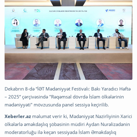
Dekabrın 8-də “İƏT Mədəniyyət Festivalı: Bakı Yaradıcı Həftə
– 2025” çərçivəsində "Rəqəmsal dövrdə İslam ölkələrinin
mədəniyyəti" mövzusunda panel sessiya keçirilib.
Xeberler.az
məlumat verir ki, Mədəniyyət Nazirliyinin Xarici
ölkələrlə əməkdaşlıq şöbəsinin müdiri Aydan Nurəlizadənin
moderatorluğu ilə keçən sessiyada İslam Əməkdaşlıq