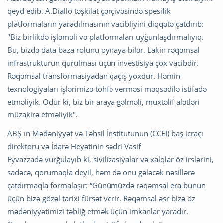
qeyd edib. A.Diallo təşkilat çərçivəsində spesifik
platformaların yaradılmasının vacibliyini diqqətə çatdırıb:
"Biz birlikdə işləməli və platformaları uyğunlaşdırmalıyıq.
Bu, bizdə data baza rolunu oynaya bilər. Lakin rəqəmsal
infrastrukturun qurulması üçün investisiya çox vacibdir.
Rəqəmsal transformasiyadan qaçış yoxdur. Həmin
texnologiyaları işlərimizə töhfə verməsi məqsədilə istifadə
etməliyik. Odur ki, biz bir araya gəlməli, müxtəlif alətləri
müzakirə etməliyik".
ABŞ-ın Mədəniyyət və Təhsil İnstitutunun (CCEI) baş icraçı
direktoru və İdarə Heyətinin sədri Vasif
Eyvazzadə vurğulayıb ki, sivilizasiyalar və xalqlar öz irslərini,
sadəcə, qorumaqla deyil, həm də onu gələcək nəsillərə
çatdırmaqla formalaşır: “Günümüzdə rəqəmsal era bunun
üçün bizə gözəl tarixi fürsət verir. Rəqəmsal əsr bizə öz
mədəniyyətimizi təbliğ etmək üçün imkanlar yaradır.