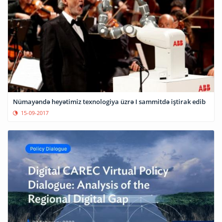
Nümayəndə heyətimiz texnologiya üzrə I sammitdə iştirak edib
15-09-2017