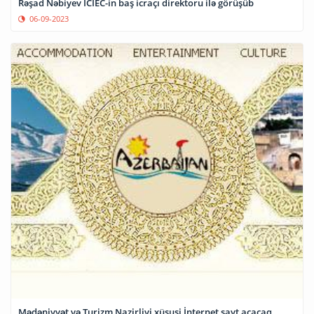
Rəşad Nəbiyev ICIEC-in baş icraçı direktoru ilə görüşüb
06-09-2023
Mədəniyyət və Turizm Nazirliyi xüsusi İnternet sayt açacaq