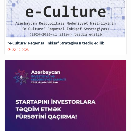
“e-Culture” Rəqəmsal İnkişaf Strategiyası təsdiq edilib
22-12-2023