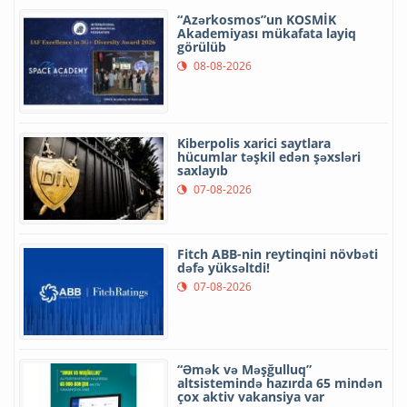
“Azərkosmos”un KOSMİK
Akademiyası mükafata layiq
görülüb
08-08-2026
Kiberpolis xarici saytlara
hücumlar təşkil edən şəxsləri
saxlayıb
07-08-2026
Fitch ABB-nin reytinqini növbəti
dəfə yüksəltdi!
07-08-2026
“Əmək və Məşğulluq”
altsistemində hazırda 65 mindən
çox aktiv vakansiya var