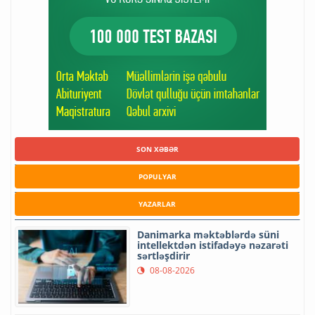
SON XƏBƏR
POPULYAR
YAZARLAR
Danimarka məktəblərdə süni
intellektdən istifadəyə nəzarəti
sərtləşdirir
08-08-2026