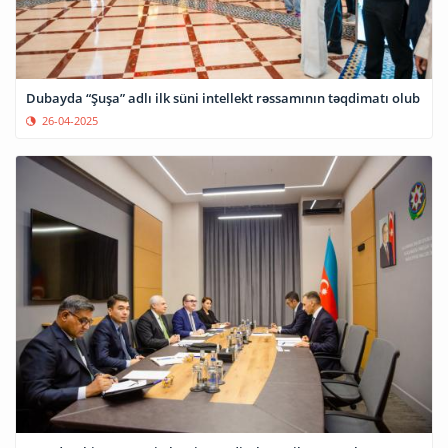
Dubayda “Şuşa” adlı ilk süni intellekt rəssamının təqdimatı olub
26-04-2025