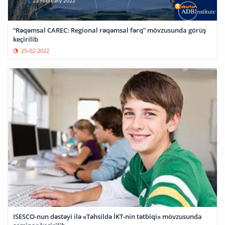
“Rəqəmsal CAREC: Regional rəqəmsal fərq” mövzusunda görüş
keçirilib
25-02-2022
ISESCO-nun dəstəyi ilə «Təhsildə İKT-nin tətbiqi» mövzusunda