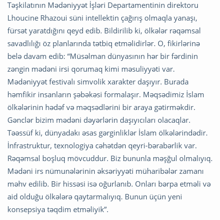
Təşkilatının Mədəniyyət İşləri Departamentinin direktoru
Lhoucine Rhazoui süni intellektin çağırış olmaqla yanaşı,
fürsət yaratdığını qeyd edib. Bildirilib ki, ölkələr rəqəmsal
savadlılığı öz planlarında tətbiq etməlidirlər. O, fikirlərinə
belə davam edib: “Müsəlman dünyasının hər bir fərdinin
zəngin mədəni irsi qorumaq kimi məsuliyyəti var.
Mədəniyyət festivalı simvolik xarakter daşıyır. Burada
həmfikir insanların şəbəkəsi formalaşır. Məqsədimiz İslam
ölkələrinin hədəf və məqsədlərini bir araya gətirməkdir.
Gənclər bizim mədəni dəyərlərin daşıyıcıları olacaqlar.
Təəssüf ki, dünyadakı əsas gərginliklər İslam ölkələrindədir.
İnfrastruktur, texnologiya cəhətdən qeyri-bərabərlik var.
Rəqəmsal boşluq mövcuddur. Biz bununla məşğul olmalıyıq.
Mədəni irs nümunələrinin əksəriyyəti müharibələr zamanı
məhv edilib. Bir hissəsi isə oğurlanıb. Onları bərpa etməli və
aid olduğu ölkələrə qaytarmalıyıq. Bunun üçün yeni
konsepsiya təqdim etməliyik”.