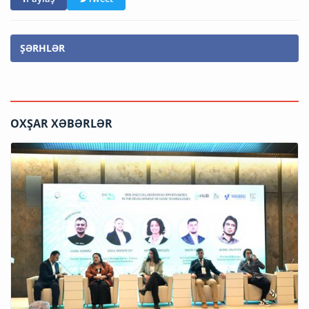
ŞƏRHLƏR
OXŞAR XƏBƏRLƏR