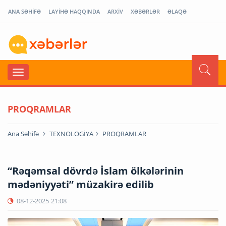
ANA SƏHİFƏ
LAYİHƏ HAQQINDA
ARXİV
XƏBƏRLƏR
ƏLAQƏ
PROQRAMLAR
Ana Səhifə
TEXNOLOGİYA
PROQRAMLAR
“Rəqəmsal dövrdə İslam ölkələrinin
mədəniyyəti” müzakirə edilib
08-12-2025
21:08