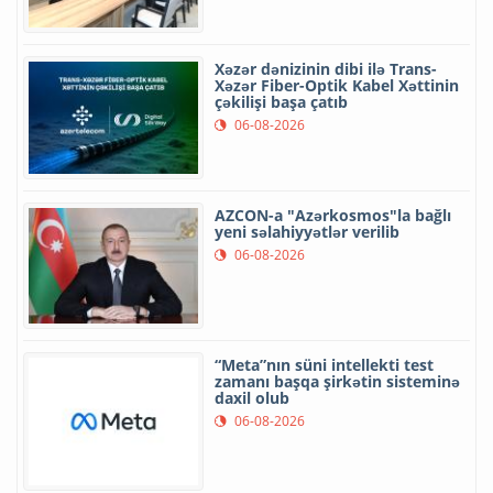
Xəzər dənizinin dibi ilə Trans-
Xəzər Fiber-Optik Kabel Xəttinin
çəkilişi başa çatıb
06-08-2026
AZCON-a "Azərkosmos"la bağlı
yeni səlahiyyətlər verilib
06-08-2026
“Meta”nın süni intellekti test
zamanı başqa şirkətin sisteminə
daxil olub
06-08-2026