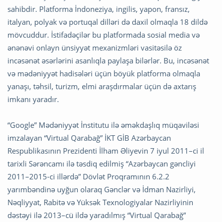
sahibdir. Platforma İndoneziya, ingilis, yapon, fransız,
italyan, polyak və portuqal dilləri də daxil olmaqla 18 dildə
mövcuddur. İstifadəçilər bu platformada sosial media və
ənənəvi onlayn ünsiyyət mexanizmləri vasitəsilə öz
incəsənət əsərlərini asanlıqla paylaşa bilərlər. Bu, incəsənət
və mədəniyyət hadisələri üçün böyük platforma olmaqla
yanaşı, təhsil, turizm, elmi araşdırmalar üçün də axtarış
imkanı yaradır.
“Google” Mədəniyyət İnstitutu ilə əməkdaşlıq müqaviləsi
imzalayan “Virtual Qarabağ” İKT GİB Azərbaycan
Respublikasının Prezidenti İlham Əliyevin 7 iyul 2011–ci il
tarixli Sərəncamı ilə təsdiq edilmiş “Azərbaycan gəncliyi
2011–2015-ci illərdə” Dövlət Proqramının 6.2.2
yarımbəndinə uyğun olaraq Gənclər və İdman Nazirliyi,
Nəqliyyat, Rabitə və Yüksək Texnologiyalar Nazirliyinin
dəstəyi ilə 2013–cü ildə yaradılmış “Virtual Qarabağ”