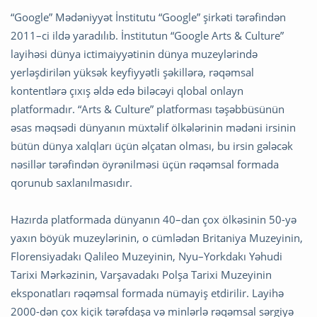
“Google” Mədəniyyət İnstitutu “Google” şirkəti tərəfindən
2011–ci ildə yaradılıb. İnstitutun “Google Arts & Culture”
layihəsi dünya ictimaiyyətinin dünya muzeylərində
yerləşdirilən yüksək keyfiyyətli şəkillərə, rəqəmsal
kontentlərə çıxış əldə edə biləcəyi qlobal onlayn
platformadır. “Arts & Culture” platforması təşəbbüsünün
əsas məqsədi dünyanın müxtəlif ölkələrinin mədəni irsinin
bütün dünya xalqları üçün əlçatan olması, bu irsin gələcək
nəsillər tərəfindən öyrənilməsi üçün rəqəmsal formada
qorunub saxlanılmasıdır.
Hazırda platformada dünyanın 40–dan çox ölkəsinin 50-yə
yaxın böyük muzeylərinin, o cümlədən Britaniya Muzeyinin,
Florensiyadakı Qalileo Muzeyinin, Nyu–Yorkdakı Yəhudi
Tarixi Mərkəzinin, Varşavadakı Polşa Tarixi Muzeyinin
eksponatları rəqəmsal formada nümayiş etdirilir. Layihə
2000-dən çox kiçik tərəfdaşa və minlərlə rəqəmsal sərgiyə