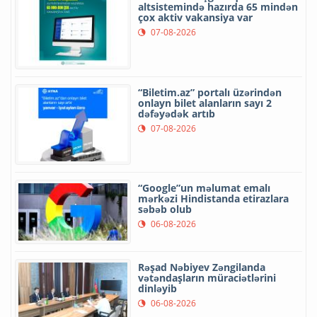
altsistemində hazırda 65 mindən
çox aktiv vakansiya var
07-08-2026
“Biletim.az” portalı üzərindən
onlayn bilet alanların sayı 2
dəfəyədək artıb
07-08-2026
“Google”un məlumat emalı
mərkəzi Hindistanda etirazlara
səbəb olub
06-08-2026
Rəşad Nəbiyev Zəngilanda
vətəndaşların müraciətlərini
dinləyib
06-08-2026