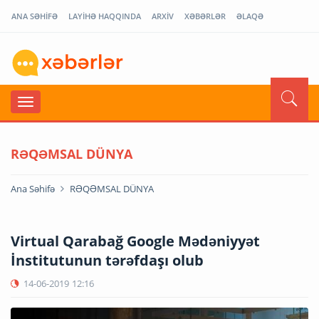
ANA SƏHİFƏ
LAYİHƏ HAQQINDA
ARXİV
XƏBƏRLƏR
ƏLAQƏ
RƏQƏMSAL DÜNYA
Ana Səhifə
RƏQƏMSAL DÜNYA
Virtual Qarabağ Google Mədəniyyət
İnstitutunun tərəfdaşı olub
14-06-2019
12:16