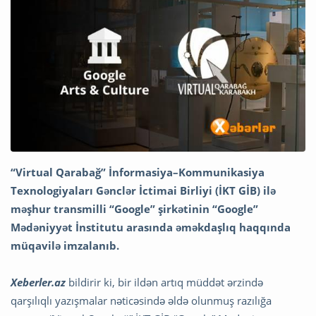
“Virtual Qarabağ” İnformasiya–Kommunikasiya
Texnologiyaları Gənclər İctimai Birliyi (İKT GİB) ilə
məşhur transmilli “Google” şirkətinin “Google”
Mədəniyyət İnstitutu arasında əməkdaşlıq haqqında
müqavilə imzalanıb.
Xeberler.az
bildirir ki, bir ildən artıq müddət ərzində
qarşılıqlı yazışmalar nəticəsində əldə olunmuş razılığa