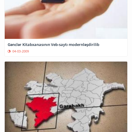
Gənclər Kitabxanasının Veb-saytı modernləşdirilib
04-03-2009