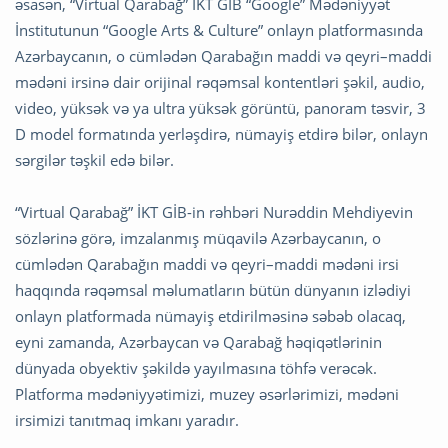
əsasən, “Virtual Qarabağ” İKT GİB “Google” Mədəniyyət
İnstitutunun “Google Arts & Culture” onlayn platformasında
Azərbaycanın, o cümlədən Qarabağın maddi və qeyri–maddi
mədəni irsinə dair orijinal rəqəmsal kontentləri şəkil, audio,
video, yüksək və ya ultra yüksək görüntü, panoram təsvir, 3
D model formatında yerləşdirə, nümayiş etdirə bilər, onlayn
sərgilər təşkil edə bilər.
“Virtual Qarabağ” İKT GİB-in rəhbəri Nurəddin Mehdiyevin
sözlərinə görə, imzalanmış müqavilə Azərbaycanın, o
cümlədən Qarabağın maddi və qeyri–maddi mədəni irsi
haqqında rəqəmsal məlumatların bütün dünyanın izlədiyi
onlayn platformada nümayiş etdirilməsinə səbəb olacaq,
eyni zamanda, Azərbaycan və Qarabağ həqiqətlərinin
dünyada obyektiv şəkildə yayılmasına töhfə verəcək.
Platforma mədəniyyətimizi, muzey əsərlərimizi, mədəni
irsimizi tanıtmaq imkanı yaradır.