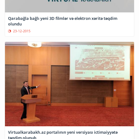
Qarabağla bağlı yeni 3D filmlər və elektron xəritə təqdim
olundu
23-12-2015
Virtualkarabakh.az portalının yeni versiyası ictimaiyyətə
təqdim olunub