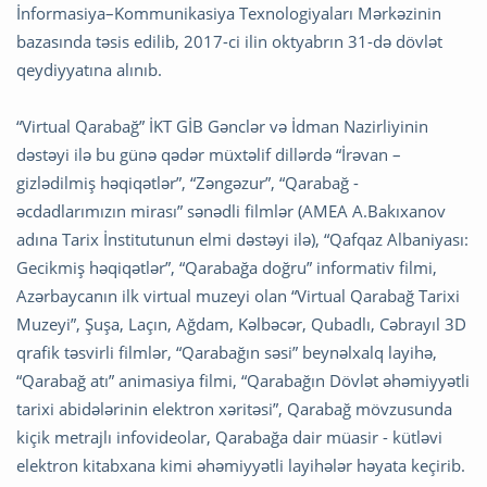
İnformasiya–Kommunikasiya Texnologiyaları Mərkəzinin
bazasında təsis edilib, 2017-ci ilin oktyabrın 31-də dövlət
qeydiyyatına alınıb.
“Virtual Qarabağ” İKT GİB Gənclər və İdman Nazirliyinin
dəstəyi ilə bu günə qədər müxtəlif dillərdə “İrəvan –
gizlədilmiş həqiqətlər”, “Zəngəzur”, “Qarabağ -
əcdadlarımızın mirası” sənədli filmlər (AMEA A.Bakıxanov
adına Tarix İnstitutunun elmi dəstəyi ilə), “Qafqaz Albaniyası:
Gecikmiş həqiqətlər”, “Qarabağa doğru” informativ filmi,
Azərbaycanın ilk virtual muzeyi olan “Virtual Qarabağ Tarixi
Muzeyi”, Şuşa, Laçın, Ağdam, Kəlbəcər, Qubadlı, Cəbrayıl 3D
qrafik təsvirli filmlər, “Qarabağın səsi” beynəlxalq layihə,
“Qarabağ atı” animasiya filmi, “Qarabağın Dövlət əhəmiyyətli
tarixi abidələrinin elektron xəritəsi”, Qarabağ mövzusunda
kiçik metrajlı infovideolar, Qarabağa dair müasir - kütləvi
elektron kitabxana kimi əhəmiyyətli layihələr həyata keçirib.