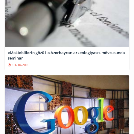
«Məktəblilərin gözü ilə Azərbaycan arxeologiyası» mövzusunda
seminar
01-10-2010