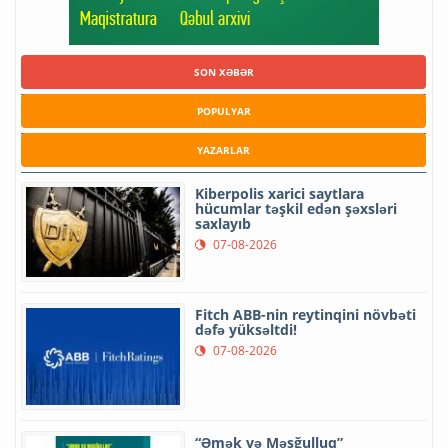
SON XƏBƏR
POPULYAR
YAZARLAR
Kiberpolis xarici saytlara
hücumlar təşkil edən şəxsləri
saxlayıb
07-08-2026
Fitch ABB-nin reytinqini növbəti
dəfə yüksəltdi!
07-08-2026
“Əmək və Məşğulluq”