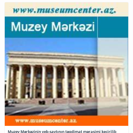
Muzey Mərkəzinin veb-saytının təqdimat mərasimi keçirilib