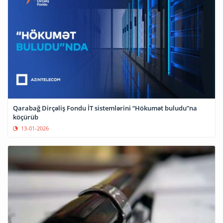
Qarabağ Dirçəliş Fondu İT sistemlərini “Hökumət buludu”na
köçürüb
13-01-2026