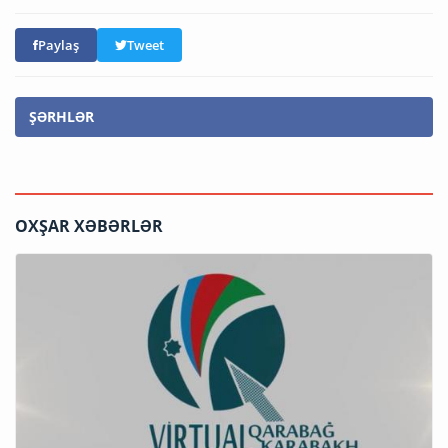
Paylaş
Tweet
ŞƏRHLƏR
OXŞAR XƏBƏRLƏR