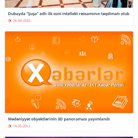
Dubayda “Şuşa” adlı ilk süni intellekt rəssamının təqdimatı olub
26-04-2025
Mədəniyyət obyektlərinin 3D panoraması yayımlanıb
14-05-2012