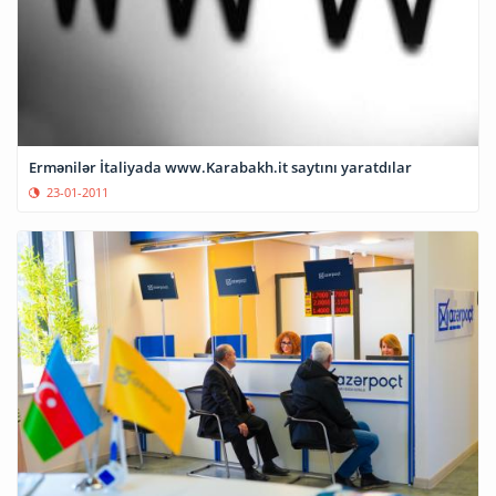
Ermənilər İtaliyada www.Karabakh.it saytını yaratdılar
23-01-2011