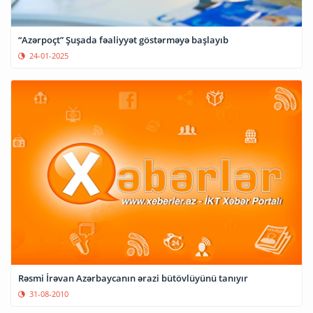
“Azərpoçt” Şuşada fəaliyyət göstərməyə başlayıb
24-01-2025
Rəsmi İrəvan Azərbayсanın ərazi bütövlüyünü tanıyır
31-08-2010