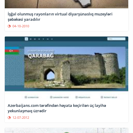
İşğal olunmuş rayonların virtual diyarşünaslıq muzeyləri
şəbəkəsi yaradılır
04-10-2010
Azerbaijans.com tərəfindən həyata keçirilən üç layihə
yekunlaşmaq üzrədir
12-07-2012