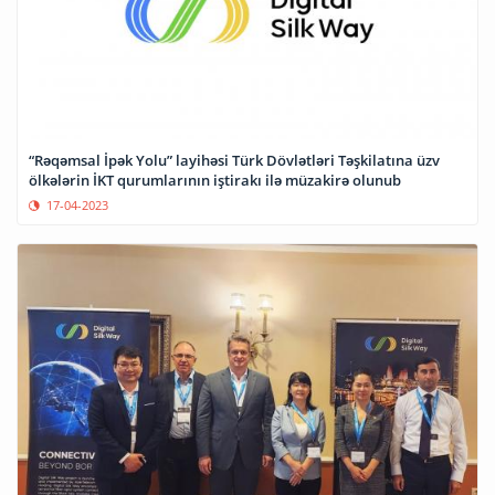
“Rəqəmsal İpək Yolu” layihəsi Türk Dövlətləri Təşkilatına üzv
ölkələrin İKT qurumlarının iştirakı ilə müzakirə olunub
17-04-2023