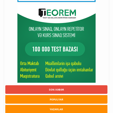
SON XƏBƏR
POPULYAR
YAZARLAR