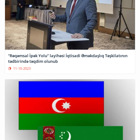
“Rəqəmsal İpək Yolu” layihəsi İqtisadi Əməkdaşlıq Təşkilatının
tədbirində təqdim olunub
11-10-2023