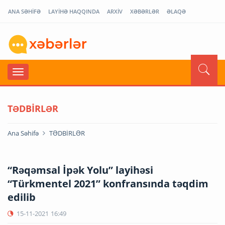
ANA SƏHİFƏ
LAYİHƏ HAQQINDA
ARXİV
XƏBƏRLƏR
ƏLAQƏ
TƏDBİRLƏR
Ana Səhifə
TƏDBİRLƏR
“Rəqəmsal İpək Yolu” layihəsi
“Türkmentel 2021” konfransında təqdim
edilib
15-11-2021
16:49