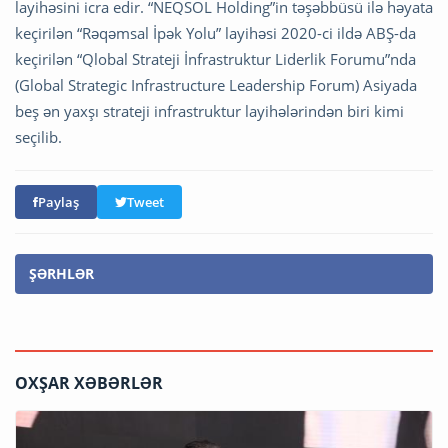
layihəsini icra edir. “NEQSOL Holding”in təşəbbüsü ilə həyata
keçirilən “Rəqəmsal İpək Yolu” layihəsi 2020-ci ildə ABŞ-da
keçirilən “Qlobal Strateji İnfrastruktur Liderlik Forumu”nda
(Global Strategic Infrastructure Leadership Forum) Asiyada
beş ən yaxşı strateji infrastruktur layihələrindən biri kimi
seçilib.
Paylaş
Tweet
ŞƏRHLƏR
OXŞAR XƏBƏRLƏR