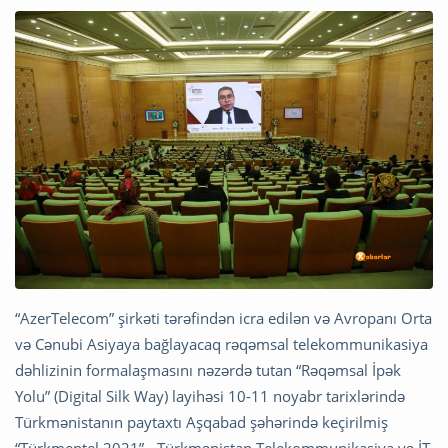
“AzerTelecom” şirkəti tərəfindən icra edilən və Avropanı Orta
və Cənubi Asiyaya bağlayacaq rəqəmsal telekommunikasiya
dəhlizinin formalaşmasını nəzərdə tutan “Rəqəmsal İpək
Yolu” (Digital Silk Way) layihəsi 10-11 noyabr tarixlərində
Türkmənistanın paytaxtı Aşqabad şəhərində keçirilmiş