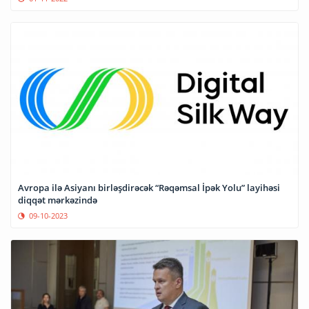
Avropa ilə Asiyanı birləşdirəcək “Rəqəmsal İpək Yolu” layihəsi
diqqət mərkəzində
09-10-2023