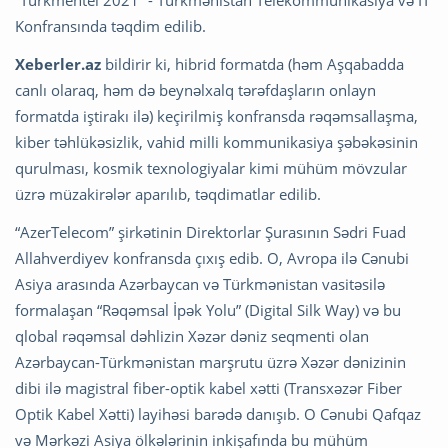
“Türkmentel 2021” - Türkmənistan Telekommunikasiya və İT
Konfransında təqdim edilib.
Xeberler.az
bildirir ki, hibrid formatda (həm Aşqabadda
canlı olaraq, həm də beynəlxalq tərəfdaşların onlayn
formatda iştirakı ilə) keçirilmiş konfransda rəqəmsallaşma,
kiber təhlükəsizlik, vahid milli kommunikasiya şəbəkəsinin
qurulması, kosmik texnologiyalar kimi mühüm mövzular
üzrə müzakirələr aparılıb, təqdimatlar edilib.
“AzerTelecom” şirkətinin Direktorlar Şurasının Sədri Fuad
Allahverdiyev konfransda çıxış edib. O, Avropa ilə Cənubi
Asiya arasında Azərbaycan və Türkmənistan vasitəsilə
formalaşan “Rəqəmsal İpək Yolu” (Digital Silk Way) və bu
qlobal rəqəmsal dəhlizin Xəzər dəniz seqmenti olan
Azərbaycan-Türkmənistan marşrutu üzrə Xəzər dənizinin
dibi ilə magistral fiber-optik kabel xətti (Transxəzər Fiber
Optik Kabel Xətti) layihəsi barədə danışıb. O Cənubi Qafqaz
və Mərkəzi Asiya ölkələrinin inkişafında bu mühüm