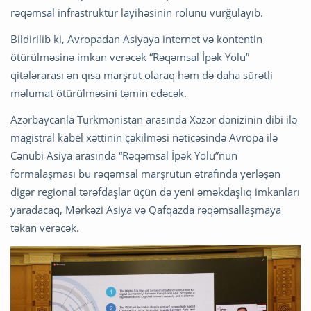
rəqəmsal infrastruktur layihəsinin rolunu vurğulayıb.
Bildirilib ki, Avropadan Asiyaya internet və kontentin
ötürülməsinə imkan verəcək “Rəqəmsal İpək Yolu”
qitələrarası ən qısa marşrut olaraq həm də daha sürətli
məlumat ötürülməsini təmin edəcək.
Azərbaycanla Türkmənistan arasında Xəzər dənizinin dibi ilə
magistral kabel xəttinin çəkilməsi nəticəsində Avropa ilə
Cənubi Asiya arasında “Rəqəmsal İpək Yolu”nun
formalaşması bu rəqəmsal marşrutun ətrafında yerləşən
digər regional tərəfdaşlar üçün də yeni əməkdaşlıq imkanları
yaradacaq, Mərkəzi Asiya və Qafqazda rəqəmsallaşmaya
təkan verəcək.