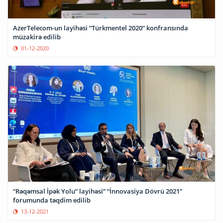
AzerTelecom-un layihəsi “Türkmentel 2020” konfransında
müzakirə edilib
01-12-2020
“Rəqəmsal İpək Yolu” layihəsi” “İnnovasiya Dövrü 2021”
forumunda təqdim edilib
13-12-2021