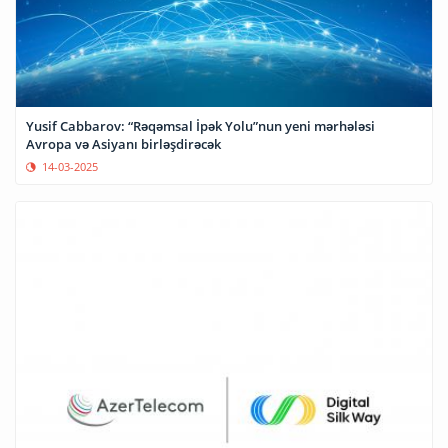
Yusif Cabbarov: “Rəqəmsal İpək Yolu”nun yeni mərhələsi
Avropa və Asiyanı birləşdirəcək
14-03-2025