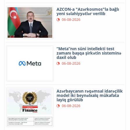
AZCON-a "Azərkosmos"la bağlı
yeni səlahiyyətlər verilib
06-08-2026
“Meta”nın süni intellekti test
zamanı başqa şirkətin sisteminə
daxil olub
06-08-2026
Azərbaycanın rəqəmsal idarəçilik
model iki beynəlxalq mükafata
layiq görülüb
06-08-2026