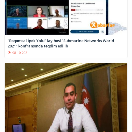
“Rəqəmsal İpək Yolu” layihəsi “Submarine Networks World
2021” konfransında təqdim edilib
08-10-2021