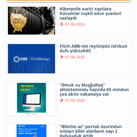
Kiberpolis xarici saytlara
hücumlar təşkil edən şəxsləri
saxlayıb
07-08-2026
Fitch ABB-nin reytinqini növbəti
dəfə yüksəltdi!
07-08-2026
“Əmək və Məşğulluq”
altsistemində hazırda 65 mindən
çox aktiv vakansiya var
07-08-2026
“Biletim.az” portalı üzərindən
onlayn bilet alanların sayı 2
dəfəyədək artıb