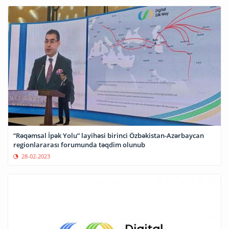
“Rəqəmsal İpək Yolu” layihəsi birinci Özbəkistan-Azərbaycan
regionlararası forumunda təqdim olunub
28-02-2023