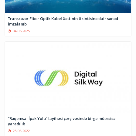
Transxəzər Fiber Optik Kabel Xəttinin tikintisinə dair sənəd
imzalanıb
04-03-2025
“Rəqəmsal İpək Yolu” layihəsi çərçivəsində birgə müəssisə
yaradılıb
23-06-2022