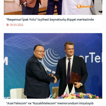
“Rəqəmsal İpək Yolu” layihəsi beynəlxalq diqqət mərkəzində
30-03-2022
“AzerTelecom” və “Kazakhtelecom” memorandum imzalayıb