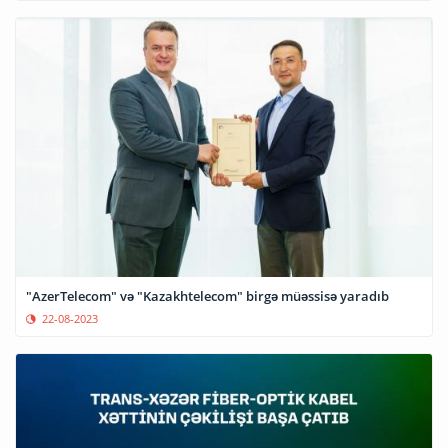
"AzerTelecom" və "Kazakhtelecom" birgə müəssisə yaradıb
22-08-2023