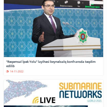
“Rəqəmsal İpək Yolu” layihəsi beynəlxalq konfransda təqdim
edilib
14-11-2022