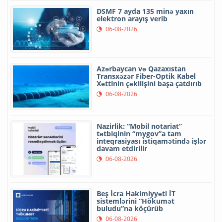
DSMF 7 ayda 135 minə yaxın
elektron arayış verib
06-08-2026
Azərbaycan və Qazaxıstan
Transxəzər Fiber-Optik Kabel
Xəttinin çəkilişini başa çatdırıb
06-08-2026
Nazirlik: “Mobil notariat”
tətbiqinin “mygov”a tam
inteqrasiyası istiqamətində işlər
davam etdirilir
06-08-2026
Beş İcra Hakimiyyəti İT
sistemlərini “Hökumət
buludu”na köçürüb
06-08-2026