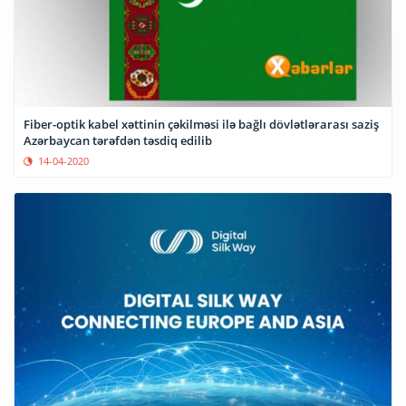
Fiber-optik kabel xəttinin çəkilməsi ilə bağlı dövlətlərarası saziş
Azərbaycan tərəfdən təsdiq edilib
14-04-2020