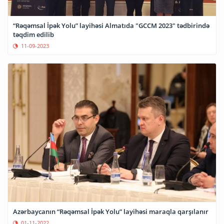
“Rəqəmsal İpək Yolu” layihəsi Almatıda "GCCM 2023" tədbirində
təqdim edilib
11-09-2023
Azərbaycanın “Rəqəmsal İpək Yolu” layihəsi maraqla qarşılanır
01-11-2022