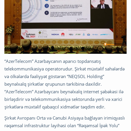
“AzerTelecom” Azərbaycanın aparıcı topdansatış
telekommunikasiya operatorudur. Şirkət müxtəlif sahələrdə
və ölkələrdə fəaliyyət göstərən “NEQSOL Holding”
beynəlxalq şirkətlər qrupunun tərkibinə daxildir.
“AzerTelecom” Azərbaycanı beynəlxalq internet şəbəkəsi ilə
birləşdirir və telekommunikasiya sektorunda yerli və xarici
şirkətlərə müxtəlif qabaqcıl xidmətlər təqdim edir.
Şirkət Avropanı Orta və Cənubi Asiyaya bağlayan irimiqyaslı
rəqəmsal infrastruktur layihəsi olan “Rəqəmsal İpək Yolu”