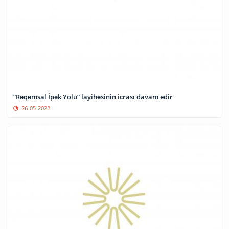
“Rəqəmsal İpək Yolu” layihəsinin icrası davam edir
26-05-2022