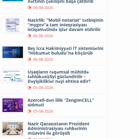
Xəttinin çəkilişini başa çatdırıb
06-08-2026
Nazirlik: “Mobil notariat” tətbiqinin
“mygov”a tam inteqrasiyası
istiqamətində işlər davam etdirilir
06-08-2026
Beş İcra Hakimiyyəti İT sistemlərini
“Hökumət buludu”na köçürüb
06-08-2026
Uşaqların rəqəmsal mühitdə
təhlükəsizliyi gücləndirilir -
Dəyişikliklər nəyi ehtiva edir?
05-08-2026
Azercell-dən illik “ZengimCELL”
xidməti
05-08-2026
Nazir Qazaxıstanın Prezident
Administrasiyası rəhbərinin
müavini ilə görüşüb