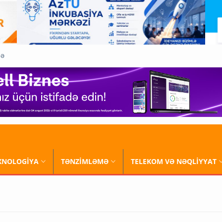
QƏ
XNOLOGİYA
TƏNZİMLƏMƏ
TELEKOM VƏ NƏQLİYYAT