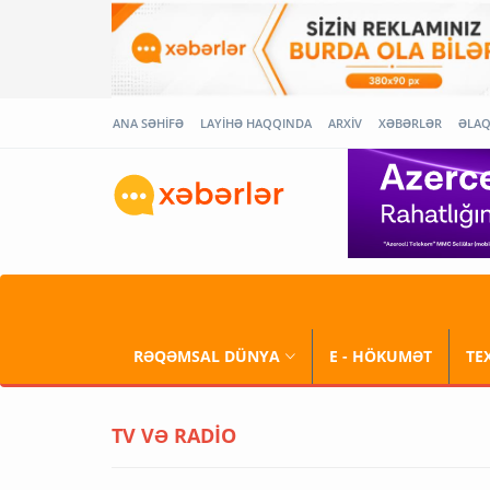
ANA SƏHİFƏ
LAYİHƏ HAQQINDA
ARXİV
XƏBƏRLƏR
ƏLA
RƏQƏMSAL DÜNYA
E - HÖKUMƏT
TE
TV VƏ RADİO