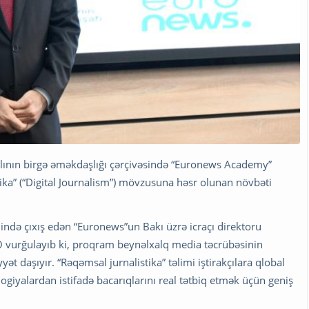
alının birgə əməkdaşlığı çərçivəsində “Euronews Academy”
ika” (“Digital Journalism”) mövzusuna həsr olunan növbəti
mində çıxış edən “Euronews”un Bakı üzrə icraçı direktoru
. O vurğulayıb ki, proqram beynəlxalq media təcrübəsinin
t daşıyır. “Rəqəmsal jurnalistika” təlimi iştirakçılara qlobal
iyalardan istifadə bacarıqlarını real tətbiq etmək üçün geniş