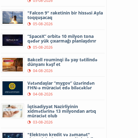
05-08-2026
"Falcon 9" raketinin bir hissəsi Ayla
toqquşacaq
05-08-2026
“SpaceX” orbitə 10 milyon tona
qədər yük çıxarmağı planlaşdırır
05-08-2026
Bakcell rouminqi ilə yay tətilində
dünyanı kəşf et
04-08-2026
Vətəndaşlar “mygov” üzərindən
FHN-ə müraciət edə biləcəklər
04-08-2026
İqtisadiyyat Nazirliyinin
xidmətlərinə 13 milyondan artıq
müraciət olub
03-08-2026
"Elektron kredit və zəmanət"