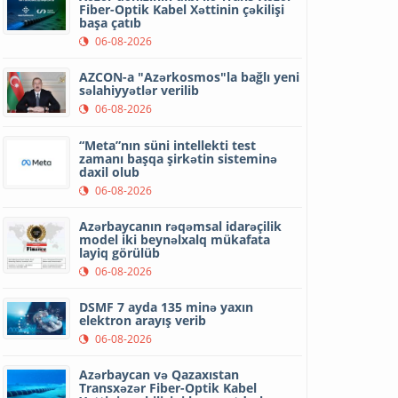
Fiber-Optik Kabel Xəttinin çəkilişi
başa çatıb
06-08-2026
AZCON-a "Azərkosmos"la bağlı yeni
səlahiyyətlər verilib
06-08-2026
“Meta”nın süni intellekti test
zamanı başqa şirkətin sisteminə
daxil olub
06-08-2026
Azərbaycanın rəqəmsal idarəçilik
model iki beynəlxalq mükafata
layiq görülüb
06-08-2026
DSMF 7 ayda 135 minə yaxın
elektron arayış verib
06-08-2026
Azərbaycan və Qazaxıstan
Transxəzər Fiber-Optik Kabel