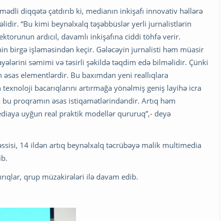
dli diqqətə çatdırıb ki, medianın inkişafı innovativ həllərə
lidir. “Bu kimi beynəlxalq təşəbbüslər yerli jurnalistlərin
ktorunun ardıcıl, davamlı inkişafına ciddi töhfə verir.
inin birgə işləməsindən keçir. Gələcəyin jurnalisti həm müasir
yələrini səmimi və təsirli şəkildə təqdim edə bilməlidir. Çünki
n əsas elementlərdir. Bu baxımdan yeni reallıqlara
texnoloji bacarıqlarını artırmağa yönəlmiş geniş layihə icra
ək bu proqramın əsas istiqamətlərindəndir. Artıq həm
diaya uyğun real praktik modellər qururuq”,- deyə
sisi, 14 ildən artıq beynəlxalq təcrübəyə malik multimedia
ib.
şırıqlar, qrup müzakirələri ilə davam edib.