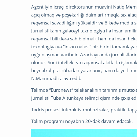
Agentliyin icraçı direktorunun müavini Natiq Məmmə
açıq olmaq və peşəkarlığı daim artırmaqla sıx əlaqə
rəqəmsal savadlılığını yüksəldir və ölkədə media se
Jurnalistikanın gələcəyi texnologiya ilə insan amil
rəqəmsal biliklərə sahib olmalı, həm də insan heka
texnologiya və “insan nəfəsi” bir-birini tamamlaya
uyğunlaşmaq vacibdir. Azərbaycanda jurnalistlərin 
olunur. Süni intellekt və rəqəmsal alətlərlə işləm
beynəlxalq təcrübədən yararlanır, həm də yerli me
N.Məmmədli əlavə edib.
Təlimdə “Euronews” telekanalının tanınmış mütəxəs
jurnalisti Tuba Altunkaya təlimçi qismində çıxış ed
Tədris prosesi interaktiv mühazirələr, praktiki tap
Təlim proqramı noyabrın 20-dək davam edəcək.