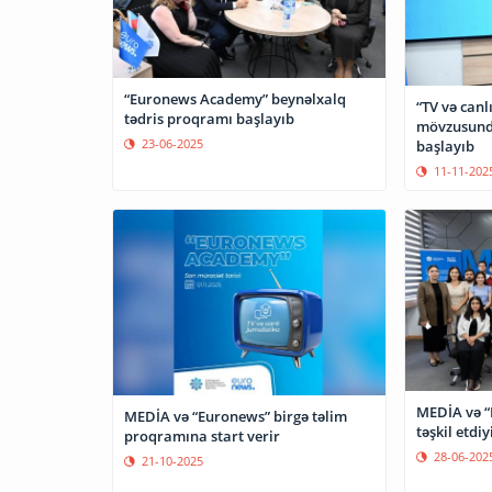
“Euronews Academy” beynəlxalq
“TV və canlı
tədris proqramı başlayıb
mövzusund
23-06-2025
başlayıb
11-11-202
MEDİA və “
MEDİA və “Euronews” birgə təlim
təşkil etdiy
proqramına start verir
28-06-202
21-10-2025