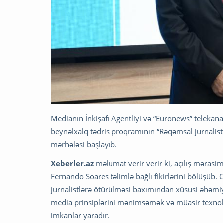
Medianın İnkişafı Agentliyi və “Euronews” telekan
beynəlxalq tədris proqramının “Rəqəmsal jurnalist
mərhələsi başlayıb.
Xeberler.az
məlumat verir verir ki, açılış mərasi
Fernando Soares təlimlə bağlı fikirlərini bölüşüb
jurnalistlərə ötürülməsi baxımından xüsusi əhəmiyyə
media prinsiplərini mənimsəmək və müasir texnolog
imkanlar yaradır.