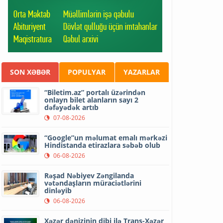
SON XƏBƏR
POPULYAR
YAZARLAR
“Biletim.az” portalı üzərindən
onlayn bilet alanların sayı 2
dəfəyədək artıb
07-08-2026
“Google”un məlumat emalı mərkəzi
Hindistanda etirazlara səbəb olub
06-08-2026
Rəşad Nəbiyev Zəngilanda
vətəndaşların müraciətlərini
dinləyib
06-08-2026
Xəzər dənizinin dibi ilə Trans-Xəzər