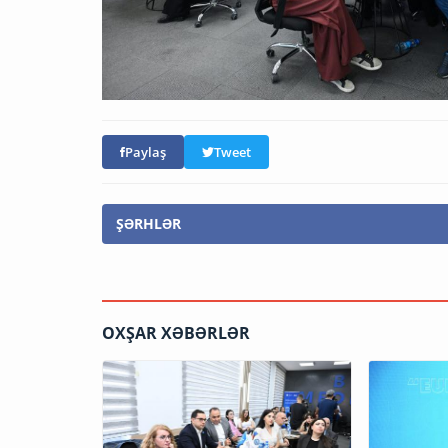
Paylaş
Tweet
ŞƏRHLƏR
OXŞAR XƏBƏRLƏR