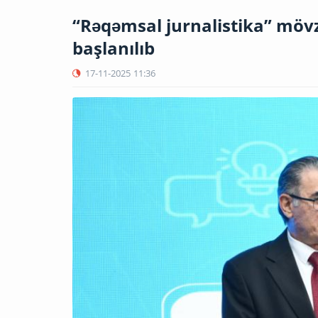
“Rəqəmsal jurnalistika” mö
başlanılıb
17-11-2025
11:36