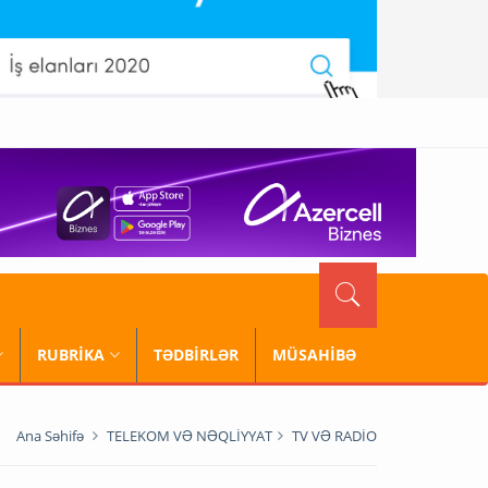
RUBRİKA
TƏDBİRLƏR
MÜSAHİBƏ
Ana Səhifə
TELEKOM VƏ NƏQLİYYAT
TV VƏ RADİO