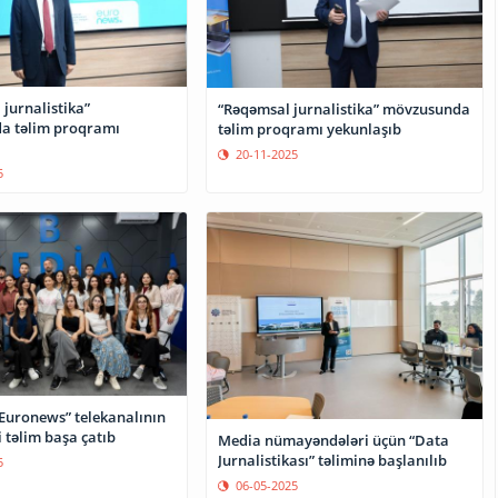
 jurnalistika”
“Rəqəmsal jurnalistika” mövzusunda
a təlim proqramı
təlim proqramı yekunlaşıb
20-11-2025
5
Euronews” telekanalının
i təlim başa çatıb
Media nümayəndələri üçün “Data
Jurnalistikası” təliminə başlanılıb
5
06-05-2025