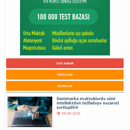
SON XƏBƏR
POPULYAR
YAZARLAR
Danimarka məktəblərdə süni
intellektdən istifadəyə nəzarəti
sərtləşdirir
08-08-2026