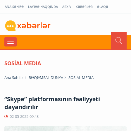
ANA SƏHİFƏ
LAYİHƏ HAQQINDA
ARXİV
XƏBƏRLƏR
ƏLAQƏ
SOSİAL MEDIA
Ana Səhifə
RƏQƏMSAL DÜNYA
SOSİAL MEDIA
“Skype” platformasının fəaliyyəti
dayandırılır
02-05-2025
09:43