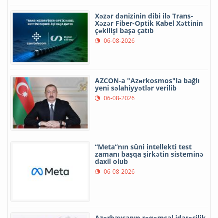
Xəzər dənizinin dibi ilə Trans-
Xəzər Fiber-Optik Kabel Xəttinin
çəkilişi başa çatıb
06-08-2026
AZCON-a "Azərkosmos"la bağlı
yeni səlahiyyətlər verilib
06-08-2026
“Meta”nın süni intellekti test
zamanı başqa şirkətin sisteminə
daxil olub
06-08-2026
Azərbaycanın rəqəmsal idarəçilik