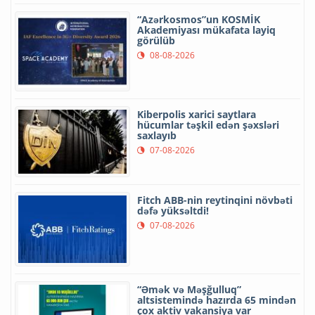
“Azərkosmos”un KOSMİK
Akademiyası mükafata layiq
görülüb
08-08-2026
Kiberpolis xarici saytlara
hücumlar təşkil edən şəxsləri
saxlayıb
07-08-2026
Fitch ABB-nin reytinqini növbəti
dəfə yüksəltdi!
07-08-2026
“Əmək və Məşğulluq”
altsistemində hazırda 65 mindən
çox aktiv vakansiya var