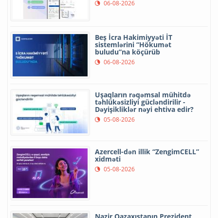
06-08-2026
Beş İcra Hakimiyyəti İT
sistemlərini “Hökumət
buludu”na köçürüb
06-08-2026
Uşaqların rəqəmsal mühitdə
təhlükəsizliyi gücləndirilir -
Dəyişikliklər nəyi ehtiva edir?
05-08-2026
Azercell-dən illik “ZengimCELL”
xidməti
05-08-2026
Nazir Qazaxıstanın Prezident