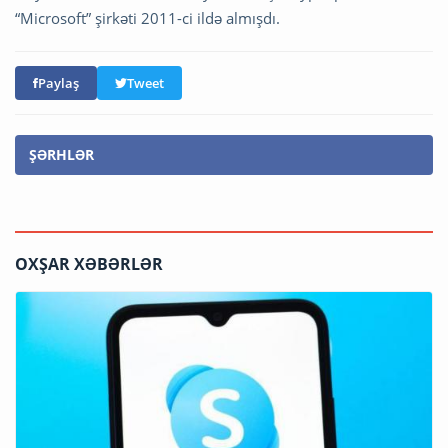
“Microsoft” şirkəti 2011-ci ildə almışdı.
Paylaş
Tweet
ŞƏRHLƏR
OXŞAR XƏBƏRLƏR