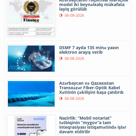
model iki beynəlxalq mükafata
layiq görülüb
06-08-2026
DSMF 7 ayda 135 minə yaxın
elektron arayış verib
06-08-2026
Azərbaycan və Qazaxıstan
Transxəzər Fiber-Optik Kabel
Xəttinin çəkilişini başa çatdırıb
06-08-2026
Nazirlik: “Mobil notariat”
tətbiqinin “mygov”a tam
inteqrasiyası istiqamətində işlər
davam etdirilir