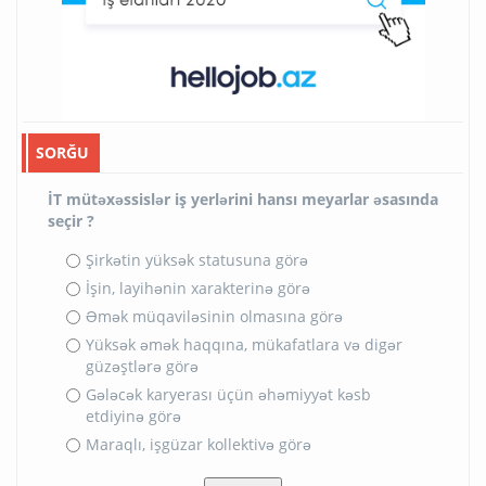
SORĞU
İT mütəxəssislər iş yerlərini hansı meyarlar əsasında
seçir ?
Şirkətin yüksək statusuna görə
İşin, layihənin xarakterinə görə
Əmək müqaviləsinin olmasına görə
Yüksək əmək haqqına, mükafatlara və digər
güzəştlərə görə
Gələcək karyerası üçün əhəmiyyət kəsb
etdiyinə görə
Maraqlı, işgüzar kollektivə görə