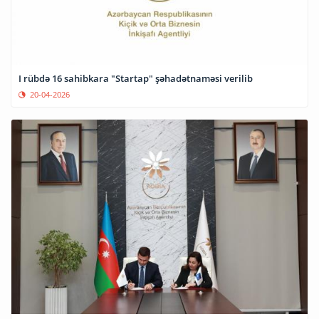
I rübdə 16 sahibkara "Startap" şəhadətnaməsi verilib
20-04-2026