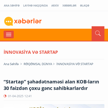
ANA SƏHİFƏ
LAYİHƏ HAQQINDA
ARXİV
XƏBƏRLƏR
ƏLAQƏ
İNNOVASİYA VƏ STARTAP
Ana Səhifə
RƏQƏMSAL DÜNYA
İNNOVASİYA VƏ STARTAP
“Startap” şəhadətnaməsi alan KOB-ların
30 faizdən çoxu gənc sahibkarlardır
01-04-2025
12:41