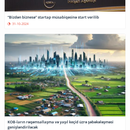
“Bizdən biznesə” startap müsabiqəsinə start verilib
31-10-2024
KOB-ların rəqəmsallaşma və yaşıl keçid üzrə şəbəkələşməsi
genişləndiriləcək