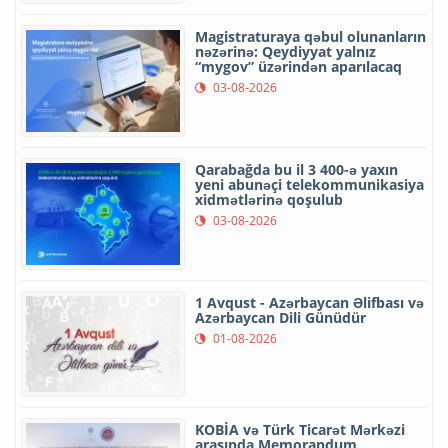
Magistraturaya qəbul olunanların
nəzərinə: Qeydiyyat yalnız
“mygov” üzərindən aparılacaq
03-08-2026
Qarabağda bu il 3 400-ə yaxın
yeni abunəçi telekommunikasiya
xidmətlərinə qoşulub
03-08-2026
1 Avqust - Azərbaycan Əlifbası və
Azərbaycan Dili Günüdür
01-08-2026
KOBİA və Türk Ticarət Mərkəzi
arasında Memorandum