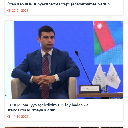
Ötən il 65 KOB subyektinə “Startap” şəhadətnaməsi verilib
22-01-2025
KOBİA: "Maliyyələşdirdiyimiz 39 layihədən 2-si
standartlaşdırmaya aiddir"
11-10-2023