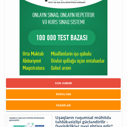
SON XƏBƏR
POPULYAR
YAZARLAR
Uşaqların rəqəmsal mühitdə
təhlükəsizliyi gücləndirilir -
Dəyişikliklər nəyi ehtiva edir?