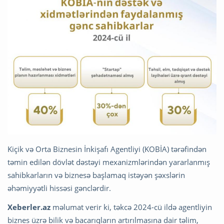
Kiçik və Orta Biznesin İnkişafı Agentliyi (KOBİA) tərəfindən
təmin edilən dövlət dəstəyi mexanizmlərindən yararlanmış
sahibkarların və biznesə başlamaq istəyən şəxslərin
əhəmiyyətli hissəsi gənclərdir.
Xeberler.az
məlumat verir ki, təkcə 2024-cü ildə agentliyin
biznes üzrə bilik və bacarıqların artırılmasına dair təlim,