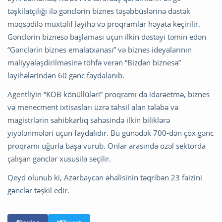
təşkilatçılığı ilə gənclərin biznes təşəbbüslərinə dəstək
məqsədilə müxtəlif layihə və proqramlar həyata keçirilir.
Gənclərin biznesə başlaması üçün ilkin dəstəyi təmin edən
“Gənclərin biznes emalatxanası” və biznes ideyalarının
maliyyələşdirilməsinə töhfə verən “Bizdən biznesə”
layihələrindən 60 gənc faydalanıb.
Agentliyin “KOB könüllüləri” proqramı da idarəetmə, biznes
və menecment ixtisasları üzrə təhsil alan tələbə və
magistrlərin sahibkarlıq sahəsində ilkin biliklərə
yiyələnmələri üçün faydalıdır. Bu günədək 700-dən çox gənc
proqramı uğurla başa vurub. Onlar arasında özəl sektorda
çalışan gənclər xüsusilə seçilir.
Qeyd olunub ki, Azərbaycan əhalisinin təqribən 23 faizini
gənclər təşkil edir.