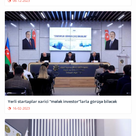
06-12-2023
Yerli startaplar xarici “mələk investor”larla görüşə biləcək
16-02-2023