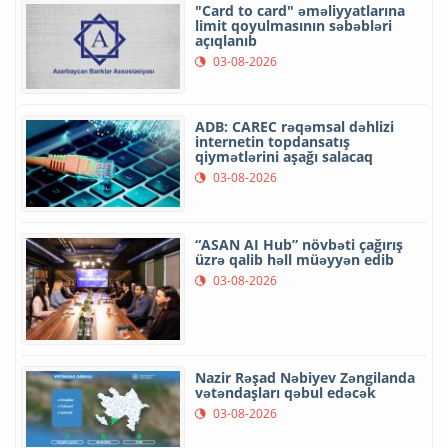
"Card to card" əməliyyatlarına
limit qoyulmasının səbəbləri
açıqlanıb
03-08-2026
ADB: CAREC rəqəmsal dəhlizi
internetin topdansatış
qiymətlərini aşağı salacaq
03-08-2026
“ASAN AI Hub” növbəti çağırış
üzrə qalib həll müəyyən edib
03-08-2026
Nazir Rəşad Nəbiyev Zəngilanda
vətəndaşları qəbul edəcək
03-08-2026