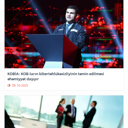
KOBİA: KOB-ların kibertəhlükəsizliyinin təmin edilməsi
əhəmiyyət daşıyır
09-10-2025