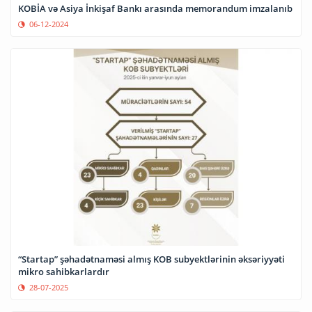
KOBİA və Asiya İnkişaf Bankı arasında memorandum imzalanıb
06-12-2024
“Startap” şəhadətnaməsi almış KOB subyektlərinin əksəriyyəti
mikro sahibkarlardır
28-07-2025