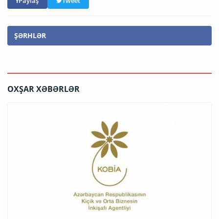
Paylaş
Tweet
ŞƏRHLƏR
OXŞAR XƏBƏRLƏR