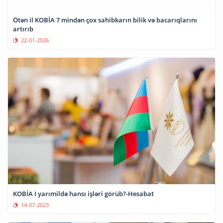
Ötən il KOBİA 7 mindən çox sahibkarın bilik və bacarıqlarını
artırıb
22-01-2026
KOBİA I yarımildə hansı işləri görüb?-Hesabat
14-07-2023