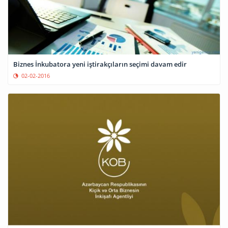
Biznes İnkubatora yeni iştirakçıların seçimi davam edir
02-02-2016