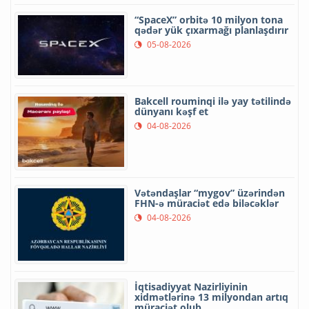
“SpaceX” orbitə 10 milyon tona
qədər yük çıxarmağı planlaşdırır
05-08-2026
Bakcell rouminqi ilə yay tətilində
dünyanı kəşf et
04-08-2026
Vətəndaşlar “mygov” üzərindən
FHN-ə müraciət edə biləcəklər
04-08-2026
İqtisadiyyat Nazirliyinin
xidmətlərinə 13 milyondan artıq
müraciət olub