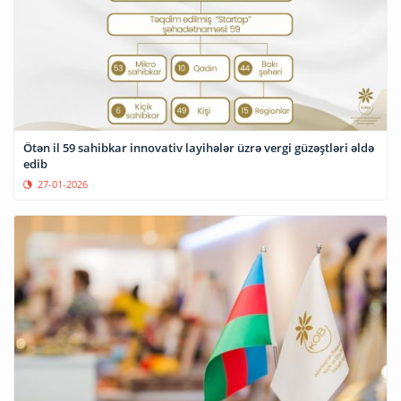
Ötən il 59 sahibkar innovativ layihələr üzrə vergi güzəştləri əldə
edib
27-01-2026