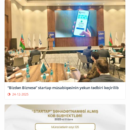
“Bizdən Biznesə” startap müsabiqəsinin yekun tədbiri keçirilib
24-12-2025