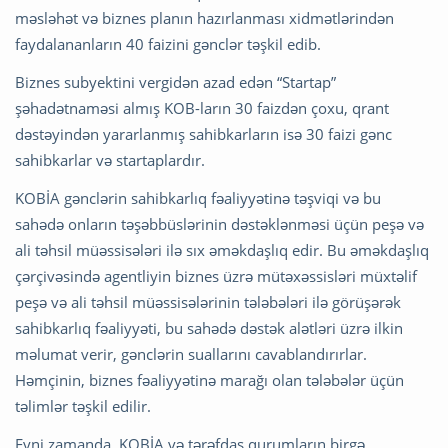
məsləhət və biznes planın hazırlanması xidmətlərindən
faydalananların 40 faizini gənclər təşkil edib.
Biznes subyektini vergidən azad edən “Startap”
şəhadətnaməsi almış KOB-ların 30 faizdən çoxu, qrant
dəstəyindən yararlanmış sahibkarların isə 30 faizi gənc
sahibkarlar və startaplardır.
KOBİA gənclərin sahibkarlıq fəaliyyətinə təşviqi və bu
sahədə onların təşəbbüslərinin dəstəklənməsi üçün peşə və
ali təhsil müəssisələri ilə sıx əməkdaşlıq edir. Bu əməkdaşlıq
çərçivəsində agentliyin biznes üzrə mütəxəssisləri müxtəlif
peşə və ali təhsil müəssisələrinin tələbələri ilə görüşərək
sahibkarlıq fəaliyyəti, bu sahədə dəstək alətləri üzrə ilkin
məlumat verir, gənclərin suallarını cavablandırırlar.
Həmçinin, biznes fəaliyyətinə marağı olan tələbələr üçün
təlimlər təşkil edilir.
Eyni zamanda, KOBİA və tərəfdaş qurumların birgə