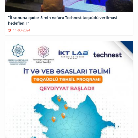
"İl sonuna qədər 5 min nəfərə Technest təqaüdü verilməsi
hədəflənir"
11-03-2024