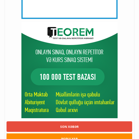
SON XƏBƏR
POPULYAR