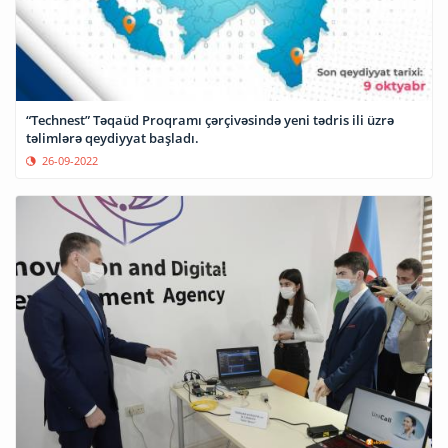
“Technest” Təqaüd Proqramı çərçivəsində yeni tədris ili üzrə
təlimlərə qeydiyyat başladı.
26-09-2022