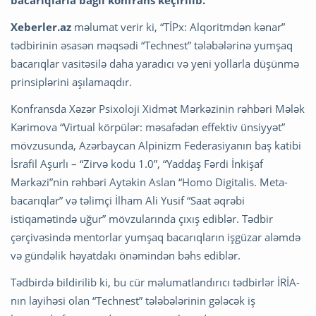
bacarıqlarla bağlı konfrans keçirilib.
Xeberler.az
məlumat verir ki, “TİPx: Alqoritmdən kənar”
tədbirinin əsasən məqsədi “Technest” tələbələrinə yumşaq
bacarıqlar vasitəsilə daha yaradıcı və yeni yollarla düşünmə
prinsiplərini aşılamaqdır.
Konfransda Xəzər Psixoloji Xidmət Mərkəzinin rəhbəri Mələk
Kərimova “Virtual körpülər: məsafədən effektiv ünsiyyət”
mövzusunda, Azərbaycan Alpinizm Federasiyanın baş katibi
İsrafil Aşurlı – “Zirvə kodu 1.0”, “Yaddaş Fərdi İnkişaf
Mərkəzi”nin rəhbəri Aytəkin Aslan “Homo Digitalis. Meta-
bacarıqlar” və təlimçi İlham Ali Yusif “Saat əqrəbi
istiqamətində uğur” mövzularında çıxış ediblər. Tədbir
çərçivəsində mentorlar yumşaq bacarıqların işgüzar aləmdə
və gündəlik həyatdakı önəmindən bəhs ediblər.
Tədbirdə bildirilib ki, bu cür məlumatlandırıcı tədbirlər İRİA-
nın layihəsi olan “Technest” tələbələrinin gələcək iş