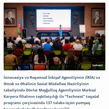
İnnovasiya və Rəqəmsal İnkişaf Agentliyinin (İRİA) və
Əmək və Əhalinin Sosial Müdafiəsi Nazirliyinin
tabeliyində Dövlət Məşğulluq Agentliyinin Mərkəzi
Karyera filialının təşkilatçılığı ilə “Technest” təqaüd
proqramı çərçivəsində 137 tələbə üçün yumşaq