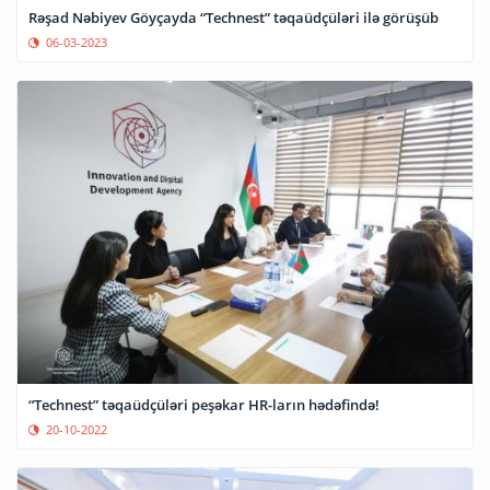
Rəşad Nəbiyev Göyçayda “Technest” təqaüdçüləri ilə görüşüb
06-03-2023
“Technest” təqaüdçüləri peşəkar HR-ların hədəfində!
20-10-2022