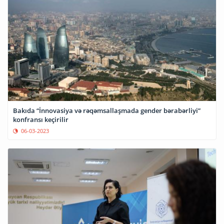
Bakıda “İnnovasiya və rəqəmsallaşmada gender bərabərliyi”
konfransı keçirilir
06-03-2023