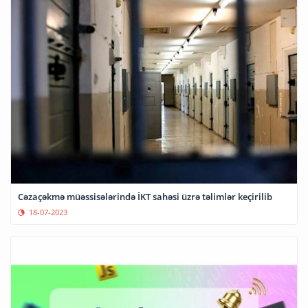
Cəzaçəkmə müəssisələrində İKT sahəsi üzrə təlimlər keçirilib
18-07-2023