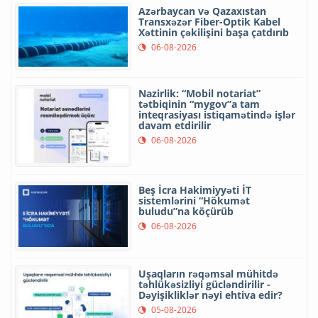
Azərbaycan və Qazaxıstan
Transxəzər Fiber-Optik Kabel
Xəttinin çəkilişini başa çatdırıb
06-08-2026
Nazirlik: “Mobil notariat”
tətbiqinin “mygov”a tam
inteqrasiyası istiqamətində işlər
davam etdirilir
06-08-2026
Beş İcra Hakimiyyəti İT
sistemlərini “Hökumət
buludu”na köçürüb
06-08-2026
Uşaqların rəqəmsal mühitdə
təhlükəsizliyi gücləndirilir -
Dəyişikliklər nəyi ehtiva edir?
05-08-2026