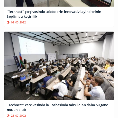
“Technest’’ çərçivəsində tələbələrin innovativ layihələrinin
təqdimatı keçirilib
09-03-2022
‘’Technest’’ çərçivəsində İKT sahəsində təhsil alan daha 50 gənc
məzun olub
25-07-2022