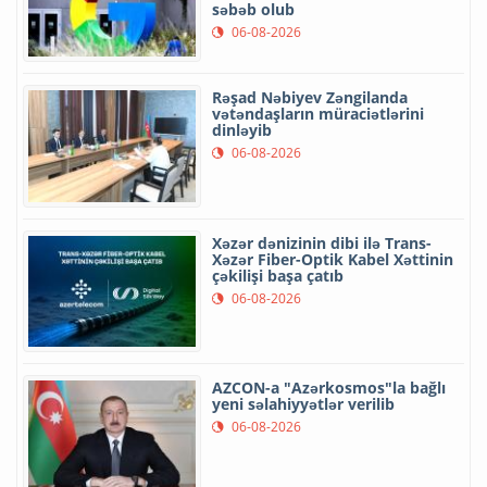
səbəb olub
06-08-2026
Rəşad Nəbiyev Zəngilanda
vətəndaşların müraciətlərini
dinləyib
06-08-2026
Xəzər dənizinin dibi ilə Trans-
Xəzər Fiber-Optik Kabel Xəttinin
çəkilişi başa çatıb
06-08-2026
AZCON-a "Azərkosmos"la bağlı
yeni səlahiyyətlər verilib
06-08-2026