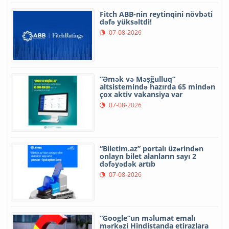
Fitch ABB-nin reytinqini növbəti
dəfə yüksəltdi!
07-08-2026
“Əmək və Məşğulluq”
altsistemində hazırda 65 mindən
çox aktiv vakansiya var
07-08-2026
“Biletim.az” portalı üzərindən
onlayn bilet alanların sayı 2
dəfəyədək artıb
07-08-2026
“Google”un məlumat emalı
mərkəzi Hindistanda etirazlara