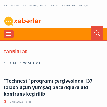
ANA SƏHİFƏ
LAYİHƏ HAQQINDA
ARXİV
XƏBƏRLƏR
ƏLAQƏ
TƏDBİRLƏR
Ana Səhifə
TƏDBİRLƏR
“Technest” proqramı çərçivəsində 137
tələbə üçün yumşaq bacarıqlara aid
konfrans keçirilib
10-08-2023
16:45