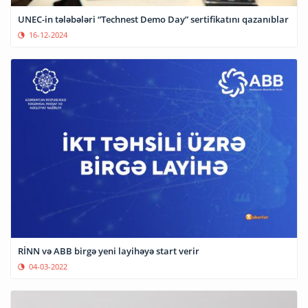
UNEC-in tələbələri “Technest Demo Day” sertifikatını qazanıblar
16-12-2024
RİNN və ABB birgə yeni layihəyə start verir
04-03-2022