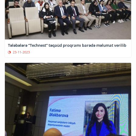
Tələbələrə “Technest” təqaüd proqramı barədə məlumat verilib
23-11-2023