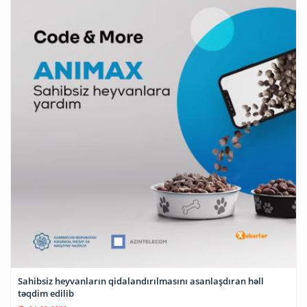
Sahibsiz heyvanların qidalandırılmasını asanlaşdıran həll
təqdim edilib