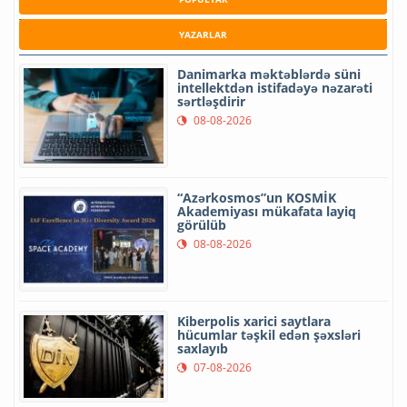
YAZARLAR
Danimarka məktəblərdə süni
intellektdən istifadəyə nəzarəti
sərtləşdirir
08-08-2026
“Azərkosmos”un KOSMİK
Akademiyası mükafata layiq
görülüb
08-08-2026
Kiberpolis xarici saytlara
hücumlar təşkil edən şəxsləri
saxlayıb
07-08-2026