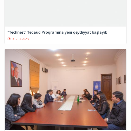
“Technest” Təqaüd Proqramına yeni qeydiyyat başlayıb
31-10-2023