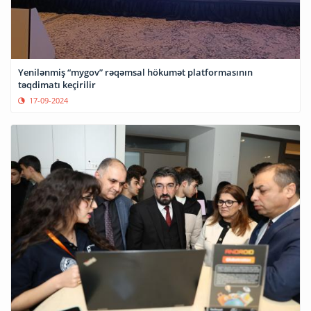
Yenilənmiş “mygov” rəqəmsal hökumət platformasının
təqdimatı keçirilir
17-09-2024