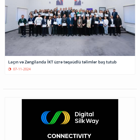
Laçın və Zəngilanda İKT üzrə təqaüdlü təlimlər baş tutub
07-11-2024