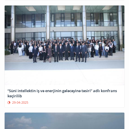
“Süni intellektin iş və enerjinin gələcəyinə təsiri” adlı konfrans
keçirilib
29-04-2025