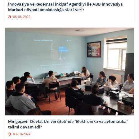
İnnovasiya və Rəqəmsal İnkişaf Agentliyi ilə ABB İnnovasiya
Mərkəzi növbəti əməkdaşlığa start verir
06-06-2022
Mingəçevir Dövlət Universitetində “Elektronika və avtomatika”
təlimi davam edir
03-10-2024