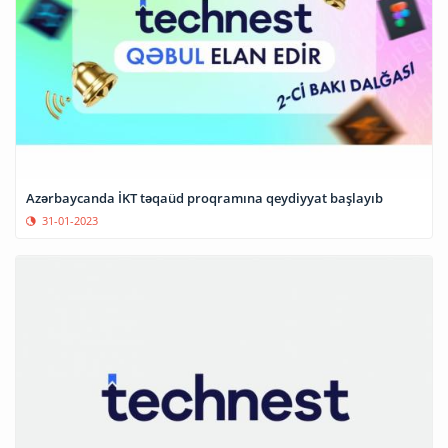
Azərbaycanda İKT təqaüd proqramına qeydiyyat başlayıb
31-01-2023