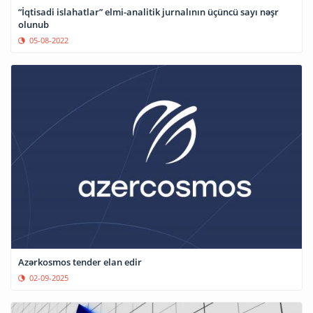
“İqtisadi islahatlar” elmi-analitik jurnalının üçüncü sayı nəşr
olunub
05-08-2022
Azərkosmos tender elan edir
02-09-2025