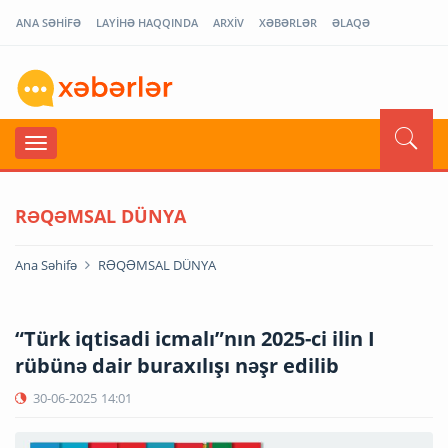
ANA SƏHİFƏ
LAYİHƏ HAQQINDA
ARXİV
XƏBƏRLƏR
ƏLAQƏ
RƏQƏMSAL DÜNYA
Ana Səhifə
RƏQƏMSAL DÜNYA
“Türk iqtisadi icmalı”nın 2025-ci ilin I
rübünə dair buraxılışı nəşr edilib
30-06-2025
14:01