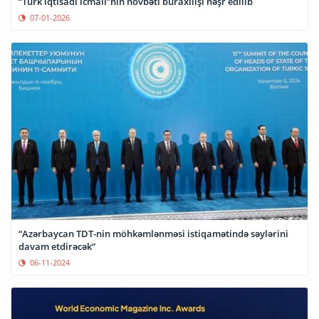
“Türk iqtisadi icmalı”nın növbəti buraxılışı nəşr edilib
07-01-2026
“Azərbaycan TDT-nin möhkəmlənməsi istiqamətində səylərini
davam etdirəcək”
06-11-2024