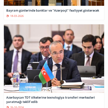
Bayram günlərində banklar və "Azərpoçt" fəaliyyət göstərəcək
18-03-2026
Azərbaycan TDT ölkələrinə texnologiya transferi mərkəzləri
yaratmağı təklif edib
26-10-2024