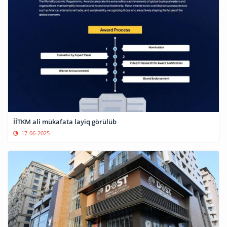
İİTKM ali mükafata layiq görülüb
17-06-2025