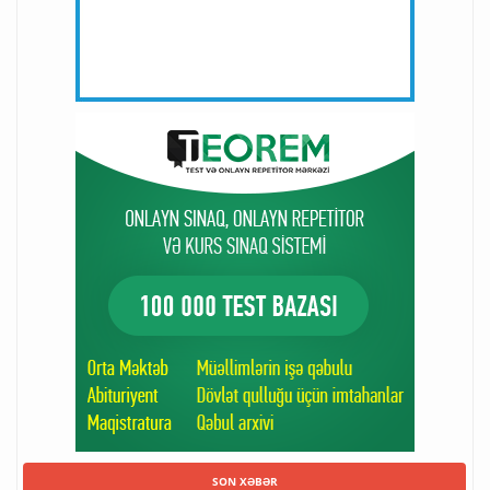
SON XƏBƏR