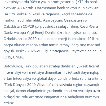
investisiyalarda 90%-ə yaxın artım göstərib, ŞKTR-də bank
aktivləri 43% artıb. Qazaxıstanın bank sektorunun aktivləri
isə 17% yüksəlib. Yaşıl və rəqəmsal keçid sahəsində də
mühüm addımlar atılıb. Azərbaycan, Qazaxıstan və
Özbəkistan COP29 çərçivəsində razılaşdırılmış Xəzər-Qara
Dəniz-Avropa Yaşıl Enerji Dəhlizi üzrə irəliləyişə nail olub.
Özbəkistan isə 2030-cu ilə qədər enerji istehsalının 40%-ni
bərpa olunan mənbələrdən təmin etməyi qarşısına məqsəd
qoyub. Bişkek 2025-ci il üçün “Rəqəmsal Paytaxt” elan edilib
(OTS, UNEP).
Bütövlükdə, Türk dövlətləri strateji dəhlizlər, yüksək ticarət
intensivliyi və investisiya dinamikası ilə iqtisadi dayanıqlıq,
artan inteqrasiya və qlobal dəyər zəncirlərində rolunu artırır.
“Türk Dünyası 2040 Vizyonu” çərçivəsində region dayanıqlı
inkişaf, ticarət əlaqələrinin gücləndirilməsi və Avrasiya üzrə
birləşdirici rolu artırmaq istiqamətində sadiqliyini nümayiş
etdirir.