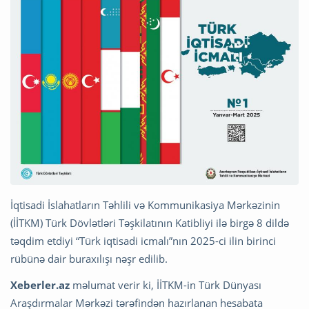
İqtisadi İslahatların Təhlili və Kommunikasiya Mərkəzinin
(İİTKM) Türk Dövlətləri Təşkilatının Katibliyi ilə birgə 8 dildə
təqdim etdiyi “Türk iqtisadi icmalı”nın 2025-ci ilin birinci
rübünə dair buraxılışı nəşr edilib.
Xeberler.az
məlumat verir ki, İİTKM-in Türk Dünyası
Araşdırmalar Mərkəzi tərəfindən hazırlanan hesabata