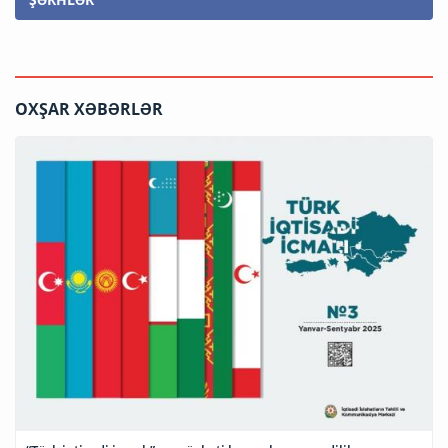
OXŞAR XƏBƏRLƏR