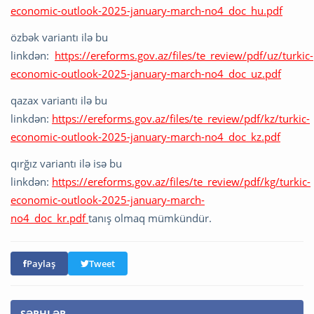
economic-outlook-2025-january-march-no4_doc_hu.pdf
özbək variantı ilə bu
linkdən:
https://ereforms.gov.az/files/te_review/pdf/uz/turkic-
economic-outlook-2025-january-march-no4_doc_uz.pdf
qazax variantı ilə bu
linkdən:
https://ereforms.gov.az/files/te_review/pdf/kz/turkic-
economic-outlook-2025-january-march-no4_doc_kz.pdf
qırğız variantı ilə isə bu
linkdən:
https://ereforms.gov.az/files/te_review/pdf/kg/turkic-
economic-outlook-2025-january-march-
no4_doc_kr.pdf
tanış olmaq mümkündür.
Paylaş
Tweet
ŞƏRHLƏR