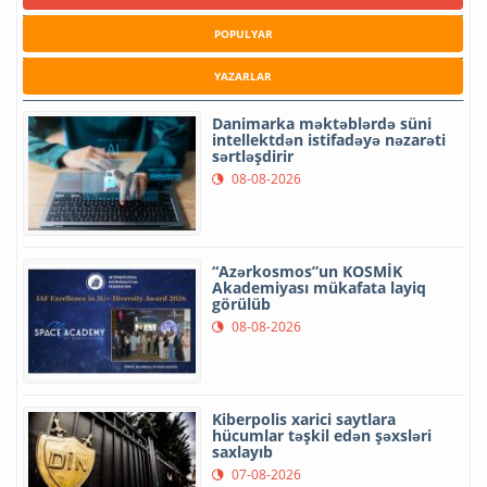
POPULYAR
YAZARLAR
Danimarka məktəblərdə süni
intellektdən istifadəyə nəzarəti
sərtləşdirir
08-08-2026
“Azərkosmos”un KOSMİK
Akademiyası mükafata layiq
görülüb
08-08-2026
Kiberpolis xarici saytlara
hücumlar təşkil edən şəxsləri
saxlayıb
07-08-2026