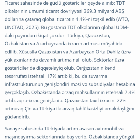
Ticarət sahəsində də güclü göstəricilər qeydə alınıb: TDT
ölkələrinin ümumi ticarət dövriyyəsi 369.3 milyard ABŞ
dollarına çataraq qlobal ticarətin 4.4%-ni təşkil edib (WTO,
UNCTAD, 2025). Bu göstərici TDT ölkələrinin qlobal ÜDM-
dəki payından ikiqat çoxdur. Türkiyə, Qazaxıstan,
Özbəkistan və Azərbaycanda ixracın artması müşahidə
edilib. Xüsusilə Qazaxıstan və Azərbaycan Orta Dəhliz üzrə
yük axınlarında davamlı artıma nail olub. Sektorlar üzrə
göstəricilər də diqqətəlayiq olub. Qırğızıstanın kənd
təsərrüfatı istehsalı 17% artıb ki, bu da suvarma
infrastrukturunun genişləndirilməsi və subsidiyalar hesabına
gerçəkləşib. Özbəkistanda ərzaq məhsullarının istehsalı 7.4%
artıb, aqro-ixrac genişlənib. Qazaxıstan taxıl ixracını 22%
artıraraq Çin və Türkiyə ilə ərzaq təhlükəsizliyi əməkdaşlığını
gücləndirib.
Sənaye sahəsində Türkiyədə artım əsasən avtomobil və
maşınqayırma sektorlarında baş verib. Özbəkistanda yüngül