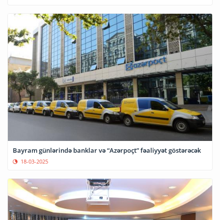
Bayram günlərində banklar və “Azərpoçt” fəaliyyət göstərəcək
18-03-2025