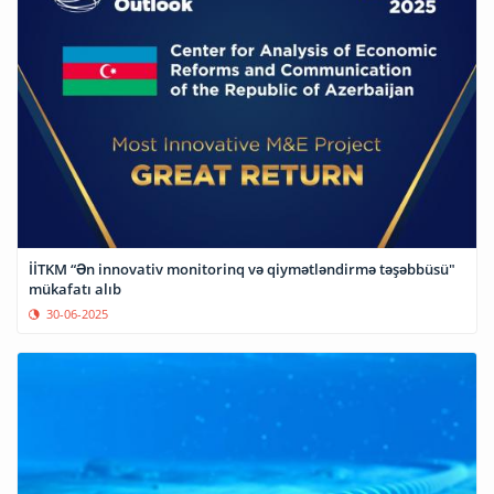
İİTKM “Ən innovativ monitorinq və qiymətləndirmə təşəbbüsü"
mükafatı alıb
30-06-2025