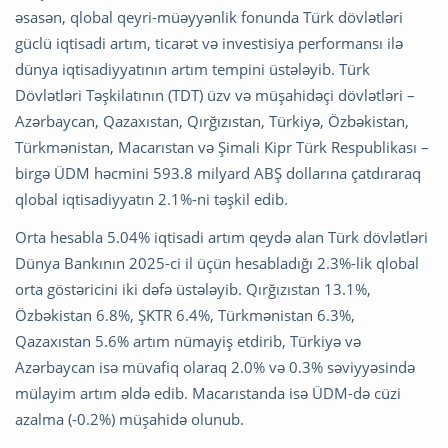
əsasən, qlobal qeyri-müəyyənlik fonunda Türk dövlətləri
güclü iqtisadi artım, ticarət və investisiya performansı ilə
dünya iqtisadiyyatının artım tempini üstələyib. Türk
Dövlətləri Təşkilatının (TDT) üzv və müşahidəçi dövlətləri –
Azərbaycan, Qazaxıstan, Qırğızıstan, Türkiyə, Özbəkistan,
Türkmənistan, Macarıstan və Şimali Kipr Türk Respublikası –
birgə ÜDM həcmini 593.8 milyard ABŞ dollarına çatdıraraq
qlobal iqtisadiyyatın 2.1%-ni təşkil edib.
Orta hesabla 5.04% iqtisadi artım qeydə alan Türk dövlətləri
Dünya Bankının 2025-ci il üçün hesabladığı 2.3%-lik qlobal
orta göstəricini iki dəfə üstələyib. Qırğızıstan 13.1%,
Özbəkistan 6.8%, ŞKTR 6.4%, Türkmənistan 6.3%,
Qazaxıstan 5.6% artım nümayiş etdirib, Türkiyə və
Azərbaycan isə müvafiq olaraq 2.0% və 0.3% səviyyəsində
mülayim artım əldə edib. Macarıstanda isə ÜDM-də cüzi
azalma (-0.2%) müşahidə olunub.