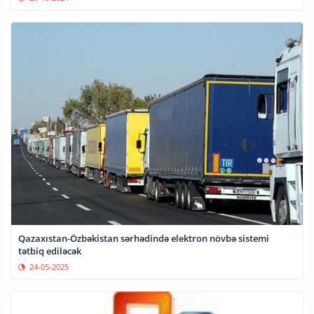
Qazaxıstan-Özbəkistan sərhədində elektron növbə sistemi
tətbiq ediləcək
24-05-2025