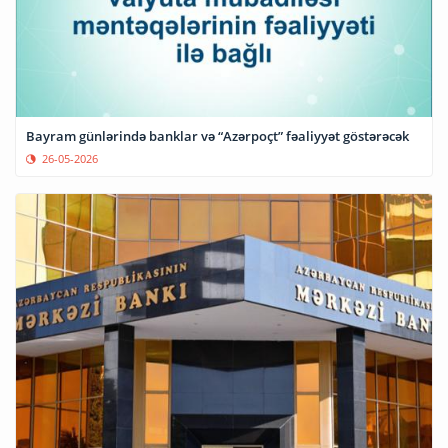
Bayram günlərində banklar və “Azərpoçt” fəaliyyət göstərəcək
26-05-2026