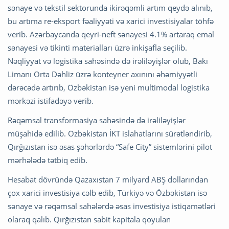
sənaye və tekstil sektorunda ikirəqəmli artım qeydə alınıb,
bu artıma re-eksport fəaliyyəti və xarici investisiyalar töhfə
verib. Azərbaycanda qeyri-neft sənayesi 4.1% artaraq emal
sənayesi və tikinti materialları üzrə inkişafla seçilib.
Nəqliyyat və logistika sahəsində də irəliləyişlər olub, Bakı
Limanı Orta Dəhliz üzrə konteyner axınını əhəmiyyətli
dərəcədə artırıb, Özbəkistan isə yeni multimodal logistika
mərkəzi istifadəyə verib.
Rəqəmsal transformasiya sahəsində də irəliləyişlər
müşahidə edilib. Özbəkistan İKT islahatlarını sürətləndirib,
Qırğızıstan isə əsas şəhərlərdə “Safe City” sistemlərini pilot
mərhələdə tətbiq edib.
Hesabat dövründə Qazaxıstan 7 milyard ABŞ dollarından
çox xarici investisiya cəlb edib, Türkiyə və Özbəkistan isə
sənaye və rəqəmsal sahələrdə əsas investisiya istiqamətləri
olaraq qalıb. Qırğızıstan sabit kapitala qoyulan