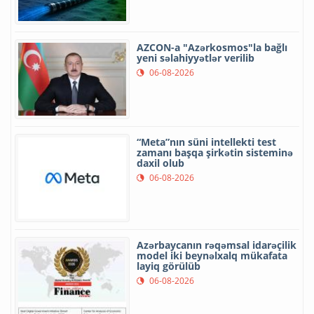
AZCON-a "Azərkosmos"la bağlı
yeni səlahiyyətlər verilib
06-08-2026
“Meta”nın süni intellekti test
zamanı başqa şirkətin sisteminə
daxil olub
06-08-2026
Azərbaycanın rəqəmsal idarəçilik
model iki beynəlxalq mükafata
layiq görülüb
06-08-2026