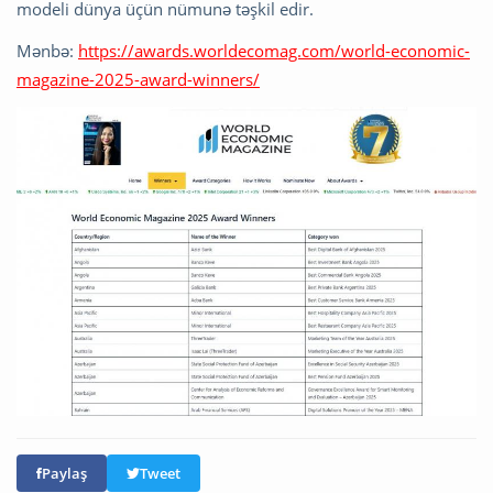
modeli dünya üçün nümunə təşkil edir.
Mənbə:
https://awards.worldecomag.com/world-economic-
magazine-2025-award-winners/
Paylaş
Tweet