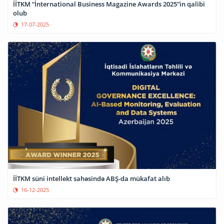
İİTKM “İnternational Business Magazine Awards 2025”in qalibi
olub
17-07-2025
İİTKM süni intellekt sahəsində ABŞ-da mükafat alıb
16-12-2025