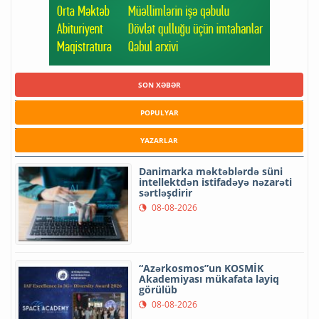
SON XƏBƏR
POPULYAR
YAZARLAR
Danimarka məktəblərdə süni
intellektdən istifadəyə nəzarəti
sərtləşdirir
08-08-2026
“Azərkosmos”un KOSMİK
Akademiyası mükafata layiq
görülüb
08-08-2026