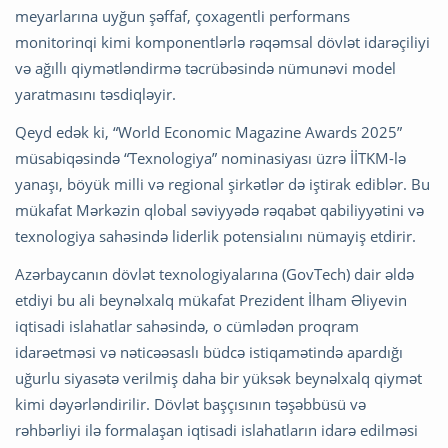
meyarlarına uyğun şəffaf, çoxagentli performans
monitorinqi kimi komponentlərlə rəqəmsal dövlət idarəçiliyi
və ağıllı qiymətləndirmə təcrübəsində nümunəvi model
yaratmasını təsdiqləyir.
Qeyd edək ki, “World Economic Magazine Awards 2025”
müsabiqəsində “Texnologiya” nominasiyası üzrə İİTKM-lə
yanaşı, böyük milli və regional şirkətlər də iştirak ediblər. Bu
mükafat Mərkəzin qlobal səviyyədə rəqabət qabiliyyətini və
texnologiya sahəsində liderlik potensialını nümayiş etdirir.
Azərbaycanın dövlət texnologiyalarına (GovTech) dair əldə
etdiyi bu ali beynəlxalq mükafat Prezident İlham Əliyevin
iqtisadi islahatlar sahəsində, o cümlədən proqram
idarəetməsi və nəticəəsaslı büdcə istiqamətində apardığı
uğurlu siyasətə verilmiş daha bir yüksək beynəlxalq qiymət
kimi dəyərləndirilir. Dövlət başçısının təşəbbüsü və
rəhbərliyi ilə formalaşan iqtisadi islahatların idarə edilməsi