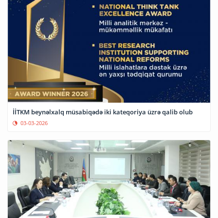
İİTKM beynəlxalq müsabiqədə iki kateqoriya üzrə qalib olub
03-03-2026