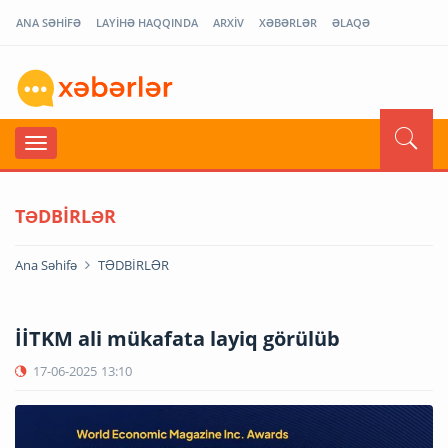
ANA SƏHİFƏ
LAYİHƏ HAQQINDA
ARXİV
XƏBƏRLƏR
ƏLAQƏ
TƏDBİRLƏR
Ana Səhifə
TƏDBİRLƏR
İİTKM ali mükafata layiq görülüb
17-06-2025
13:10