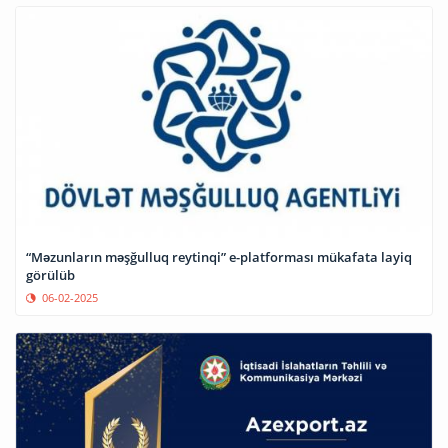
“Məzunların məşğulluq reytinqi” e-platforması mükafata layiq
görülüb
06-02-2025