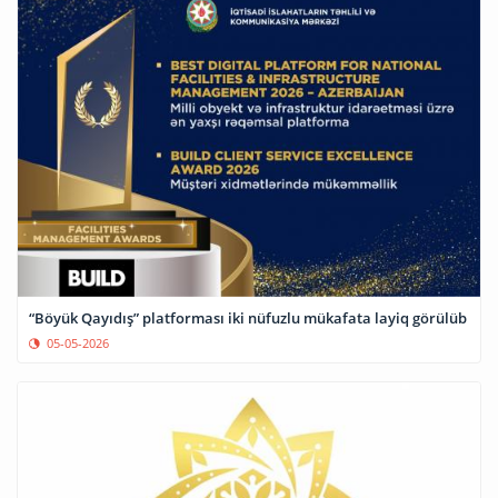
“Böyük Qayıdış” platforması iki nüfuzlu mükafata layiq görülüb
05-05-2026