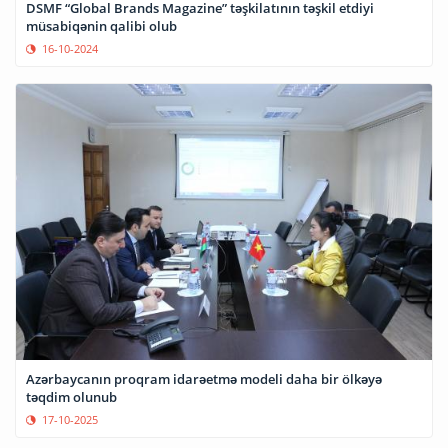
DSMF “Global Brands Magazine” təşkilatının təşkil etdiyi
müsabiqənin qalibi olub
16-10-2024
Azərbaycanın proqram idarəetmə modeli daha bir ölkəyə
təqdim olunub
17-10-2025