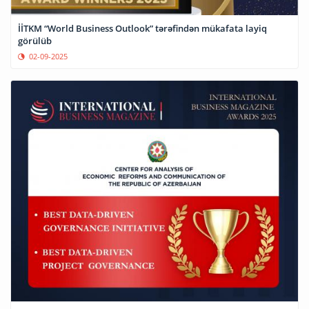
İİTKM “World Business Outlook” tərəfindən mükafata layiq
görülüb
02-09-2025