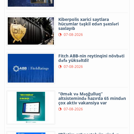
Kiberpolis xarici saytlara
hücumlar təşkil edən şəxsləri
saxlayıb
07-08-2026
Fitch ABB-nin reytinqini növbəti
dəfə yüksəltdi!
07-08-2026
“Əmək və Məşğulluq”
altsistemində hazırda 65 mindən
çox aktiv vakansiya var
07-08-2026