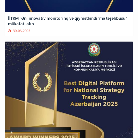
İİTKM “Ən innovativ monitorinq və qiymətləndirmə təşəbbüsü"
mükafatı alıb
30-06-2025