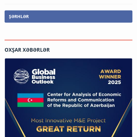
ŞƏRHLƏR
OXŞAR XƏBƏRLƏR