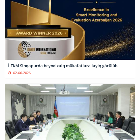
İİTKM Sinqapurda beynəlxalq mükafatlara layiq görülüb
02-06-2026