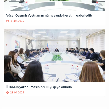
Vüsal Qasımlı Vyetnamın nümayəndə heyətini qəbul edib
30-07-2025
İİTKM-in yaradılmasının 9 illiyi qeyd olunub
21-04-2025