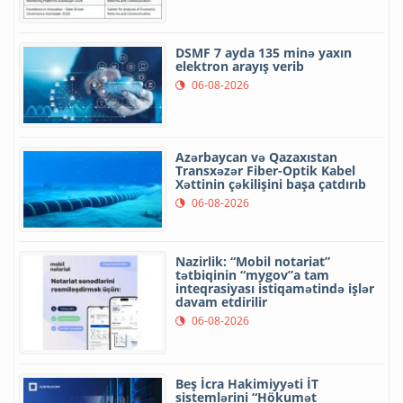
DSMF 7 ayda 135 minə yaxın
elektron arayış verib
06-08-2026
Azərbaycan və Qazaxıstan
Transxəzər Fiber-Optik Kabel
Xəttinin çəkilişini başa çatdırıb
06-08-2026
Nazirlik: “Mobil notariat”
tətbiqinin “mygov”a tam
inteqrasiyası istiqamətində işlər
davam etdirilir
06-08-2026
Beş İcra Hakimiyyəti İT
sistemlərini “Hökumət