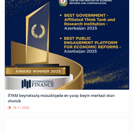
İİTKM beynəlxalq müsabiqədə ən yaxşı beyin mərkəzi elan
olunub
18-11-2025