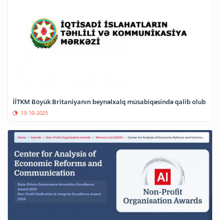
İİTKM Böyük Britaniyanın beynəlxalq müsabiqəsində qalib olub
13-10-2025