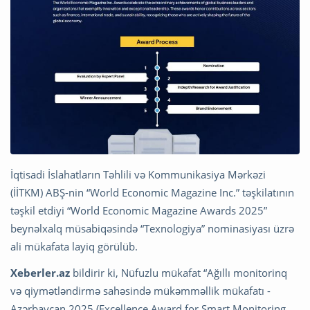
İqtisadi İslahatların Təhlili və Kommunikasiya Mərkəzi
(İİTKM) ABŞ-nin “World Economic Magazine Inc.” təşkilatının
təşkil etdiyi “World Economic Magazine Awards 2025”
beynəlxalq müsabiqəsində “Texnologiya” nominasiyası üzrə
ali mükafata layiq görülüb.
Xeberler.az
bildirir ki, Nüfuzlu mükafat “Ağıllı monitorinq
və qiymətləndirmə sahəsində mükəmməllik mükafatı -
Azərbaycan 2025 (Excellence Award for Smart Monitoring