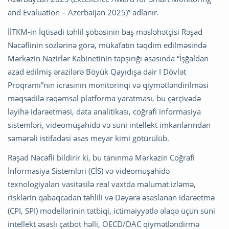
and Evaluation – Azerbaijan 2025)” adlanır.
İİTKM-in İqtisadi təhlil şöbəsinin baş məsləhətçisi Rəşad
Nəcəflinin sözlərinə görə, mükafatın təqdim edilməsində
Mərkəzin Nazirlər Kabinetinin tapşırığı əsasında “İşğaldan
azad edilmiş ərazilərə Böyük Qayıdışa dair I Dövlət
Proqramı”nın icrasının monitorinqi və qiymətləndirilməsi
məqsədilə rəqəmsal platforma yaratması, bu çərçivədə
layihə idarəetməsi, data analitikası, coğrafi informasiya
sistemləri, videomüşahidə və süni intellekt imkanlarından
səmərəli istifadəsi əsas meyar kimi götürülüb.
Rəşad Nəcəfli bildirir ki, bu tanınma Mərkəzin Coğrafi
İnformasiya Sistemləri (CİS) və videomüşahidə
texnologiyaları vasitəsilə real vaxtda məlumat izləmə,
risklərin qabaqcadan təhlili və Dəyərə əsaslanan idarəetmə
(CPI, SPI) modellərinin tətbiqi, ictimaiyyətlə əlaqə üçün süni
intellekt əsaslı çatbot həlli, OECD/DAC qiymətləndirmə