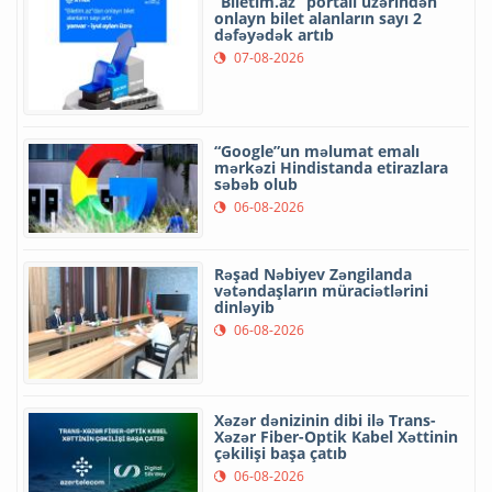
“Biletim.az” portalı üzərindən
onlayn bilet alanların sayı 2
dəfəyədək artıb
07-08-2026
“Google”un məlumat emalı
mərkəzi Hindistanda etirazlara
səbəb olub
06-08-2026
Rəşad Nəbiyev Zəngilanda
vətəndaşların müraciətlərini
dinləyib
06-08-2026
Xəzər dənizinin dibi ilə Trans-
Xəzər Fiber-Optik Kabel Xəttinin
çəkilişi başa çatıb
06-08-2026