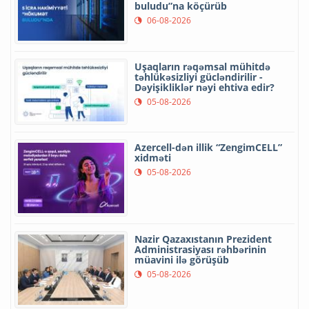
buludu”na köçürüb
06-08-2026
Uşaqların rəqəmsal mühitdə
təhlükəsizliyi gücləndirilir -
Dəyişikliklər nəyi ehtiva edir?
05-08-2026
Azercell-dən illik “ZengimCELL”
xidməti
05-08-2026
Nazir Qazaxıstanın Prezident
Administrasiyası rəhbərinin
müavini ilə görüşüb
05-08-2026