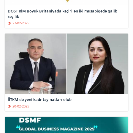
DOST RİM Böyük Britaniyada keçirilən iki müsabiqədə qalib
seçilib
27-02-2025
İİTKM-də yeni kadr təyinatları olub
20-02-2025