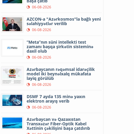
başa çatıb
06-08-2026
AZCON-a "Azərkosmos"la bağlı yeni
səlahiyyətlər verilib
06-08-2026
“Meta”nın süni intellekti test
zamanı başqa şirkətin sisteminə
daxil olub
06-08-2026
Azərbaycanın rəqəmsal idarəçilik
model iki beynəlxalq mükafata
layiq görülüb
06-08-2026
DSMF 7 ayda 135 minə yaxın
elektron arayış verib
06-08-2026
Azərbaycan və Qazaxıstan
Transxəzər Fiber-Optik Kabel
Xəttinin çəkilişini başa çatdırıb