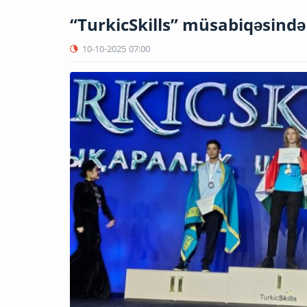
“TurkicSkills” müsabiqəsində
10-10-2025
07:00