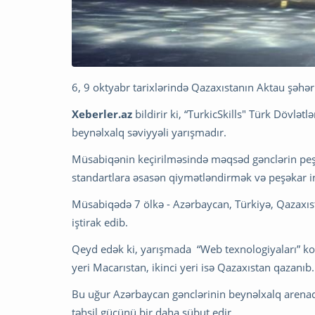
6, 9 oktyabr tarixlərində Qazaxıstanın Aktau şəhəri
Xeberler.az
bildirir ki, “TurkicSkills" Türk Dövlətl
beynəlxalq səviyyəli yarışmadır.
Müsabiqənin keçirilməsində məqsəd gənclərin peşə 
standartlara əsasən qiymətləndirmək və peşəkar in
Müsabiqədə 7 ölkə - Azərbaycan, Türkiyə, Qazaxıs
iştirak edib.
Qeyd edək ki, yarışmada “Web texnologiyaları” ko
yeri Macarıstan, ikinci yeri isə Qazaxıstan qazanıb.
Bu uğur Azərbaycan gənclərinin beynəlxalq arenada 
təhsil gücünü bir daha sübut edir.