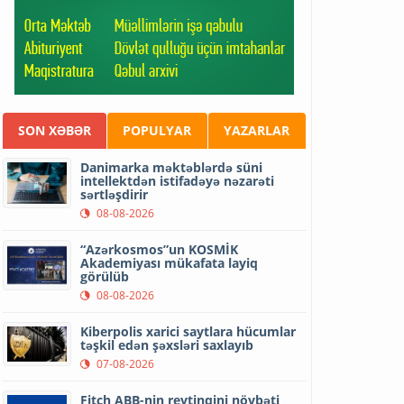
SON XƏBƏR
POPULYAR
YAZARLAR
Danimarka məktəblərdə süni
intellektdən istifadəyə nəzarəti
sərtləşdirir
08-08-2026
“Azərkosmos”un KOSMİK
Akademiyası mükafata layiq
görülüb
08-08-2026
Kiberpolis xarici saytlara hücumlar
təşkil edən şəxsləri saxlayıb
07-08-2026
Fitch ABB-nin reytinqini növbəti