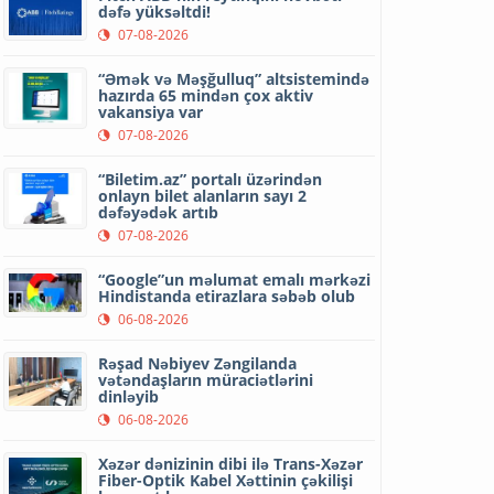
dəfə yüksəltdi!
07-08-2026
“Əmək və Məşğulluq” altsistemində
hazırda 65 mindən çox aktiv
vakansiya var
07-08-2026
“Biletim.az” portalı üzərindən
onlayn bilet alanların sayı 2
dəfəyədək artıb
07-08-2026
“Google”un məlumat emalı mərkəzi
Hindistanda etirazlara səbəb olub
06-08-2026
Rəşad Nəbiyev Zəngilanda
vətəndaşların müraciətlərini
dinləyib
06-08-2026
Xəzər dənizinin dibi ilə Trans-Xəzər
Fiber-Optik Kabel Xəttinin çəkilişi