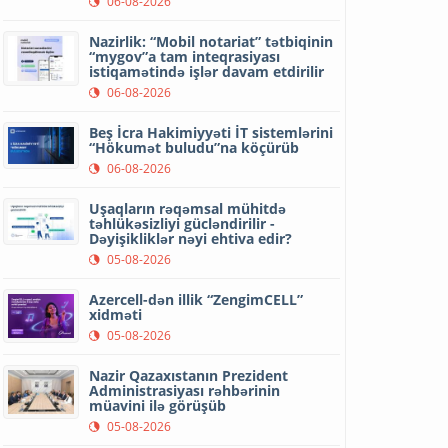
06-08-2026
Nazirlik: “Mobil notariat” tətbiqinin
“mygov”a tam inteqrasiyası
istiqamətində işlər davam etdirilir
06-08-2026
Beş İcra Hakimiyyəti İT sistemlərini
“Hökumət buludu”na köçürüb
06-08-2026
Uşaqların rəqəmsal mühitdə
təhlükəsizliyi gücləndirilir -
Dəyişikliklər nəyi ehtiva edir?
05-08-2026
Azercell-dən illik “ZengimCELL”
xidməti
05-08-2026
Nazir Qazaxıstanın Prezident
Administrasiyası rəhbərinin
müavini ilə görüşüb
05-08-2026