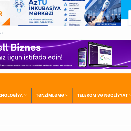
QƏ
XNOLOGİYA
TƏNZİMLƏMƏ
TELEKOM VƏ NƏQLİYYAT