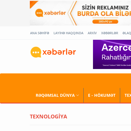
ANA SƏHİFƏ
LAYİHƏ HAQQINDA
ARXİV
XƏBƏRLƏR
ƏLA
RƏQƏMSAL DÜNYA
E - HÖKUMƏT
TE
TEXNOLOGİYA