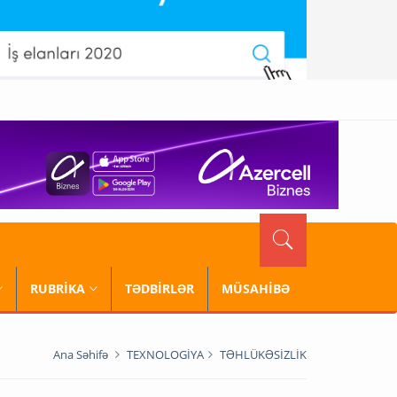
RUBRİKA
TƏDBİRLƏR
MÜSAHİBƏ
Ana Səhifə
TEXNOLOGİYA
TƏHLÜKƏSİZLİK