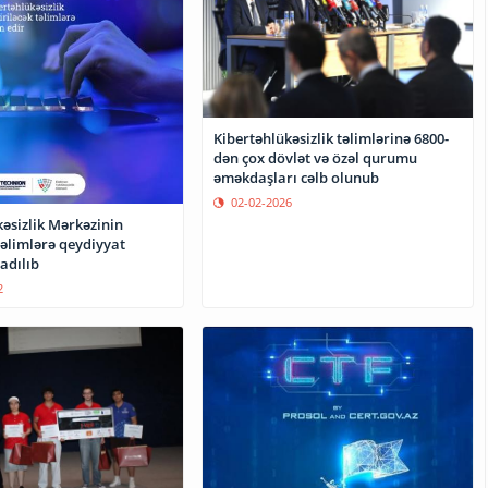
Kibertəhlükəsizlik təlimlərinə 6800-
dən çox dövlət və özəl qurumu
əməkdaşları cəlb olunub
02-02-2026
əsizlik Mərkəzinin
təlimlərə qeydiyyat
adılıb
2