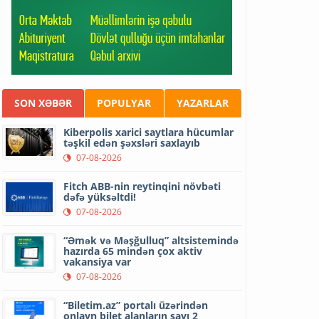
SON XƏBƏR
POPULYAR
YAZARLAR
Kiberpolis xarici saytlara hücumlar
təşkil edən şəxsləri saxlayıb
07-08-2026
Fitch ABB-nin reytinqini növbəti
dəfə yüksəltdi!
07-08-2026
“Əmək və Məşğulluq” altsistemində
hazırda 65 mindən çox aktiv
vakansiya var
07-08-2026
“Biletim.az” portalı üzərindən
onlayn bilet alanların sayı 2