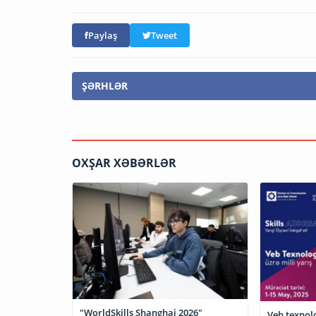
Paylaş
Tweet
ŞƏRHLƏR
OXŞAR XƏBƏRLƏR
"WorldSkills Shanghai 2026"
Veb texnolo