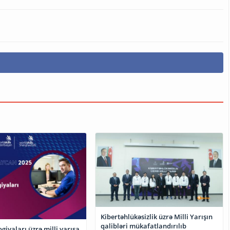
Kibertəhlükəsizlik üzrə Milli Yarışın
qalibləri mükafatlandırılıb
giyaları üzrə milli yarışa