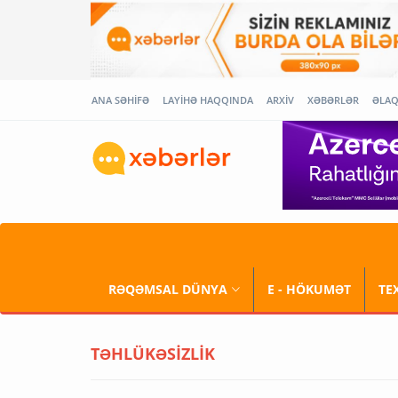
ANA SƏHİFƏ
LAYİHƏ HAQQINDA
ARXİV
XƏBƏRLƏR
ƏLA
RƏQƏMSAL DÜNYA
E - HÖKUMƏT
TE
TƏHLÜKƏSİZLİK