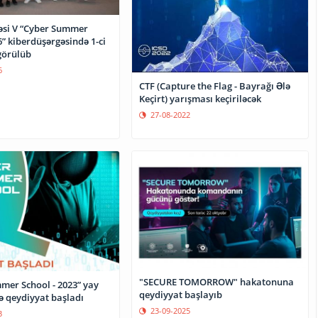
əsi V “Cyber Summer
” kiberdüşərgəsində 1-ci
görülüb
6
CTF (Capture the Flag - Bayrağı Ələ
Keçirt) yarışması keçiriləcək
27-08-2022
"SECURE TOMORROW" hakatonuna
mer School - 2023” yay
qeydiyyat başlayıb
ə qeydiyyat başladı
23-09-2025
3