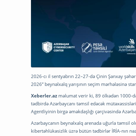
2026-cı il sentyabrın 22–27-də Çinin Şanxay şəhəri
2026” beynəlxalq yarışının seçim mərhələsinə start
Xeberler.az
məlumat verir ki, 89 ölkədən 1000-dən
tədbirdə Azərbaycanı təmsil edəcək mütəxəssisləri
Agentliyinin birgə əməkdaşlığı çərçivəsində Azərba
Azərbaycanın beynəlxalq arenada uğurla təmsil ol
kibertəhlükəsizlik üzrə bütün tədbirlər İRİA-nın n