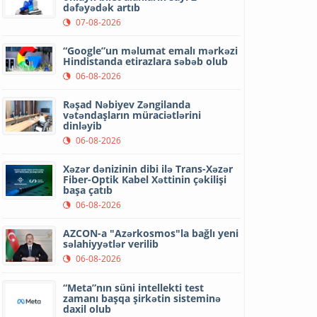
dəfəyədək artıb
07-08-2026
“Google”un məlumat emalı mərkəzi
Hindistanda etirazlara səbəb olub
06-08-2026
Rəşad Nəbiyev Zəngilanda
vətəndaşların müraciətlərini
dinləyib
06-08-2026
Xəzər dənizinin dibi ilə Trans-Xəzər
Fiber-Optik Kabel Xəttinin çəkilişi
başa çatıb
06-08-2026
AZCON-a "Azərkosmos"la bağlı yeni
səlahiyyətlər verilib
06-08-2026
“Meta”nın süni intellekti test
zamanı başqa şirkətin sisteminə
daxil olub