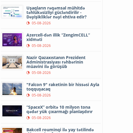
Uşaqların rəqəmsal mühitdə
təhlükəsizliyi gücləndirilir -
Dəyişikliklər nəyi ehtiva edir?
05-08-2026
Azercell-dən illik “ZengimCELL”
xidməti
05-08-2026
Nazir Qazaxıstanın Prezident
Administrasiyası rəhbərinin
müavini ilə görüşüb
05-08-2026
"Falcon 9" raketinin bir hissəsi Ayla
toqquşacaq
05-08-2026
“SpaceX” orbitə 10 milyon tona
qədər yük çıxarmağı planlaşdırır
05-08-2026
Bakcell rouminqi ilə yay tətilində