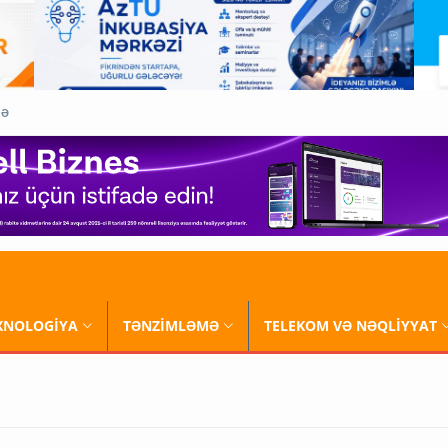
QƏ
XNOLOGİYA
TƏNZİMLƏMƏ
TELEKOM VƏ NƏQLİYYAT