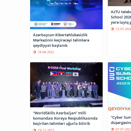
AzTU tələb
School 2026
yerə layiq 
13-07-202
Azərbaycan Kibertəhlükəsizlik
Mərkəzinin keçirəcəyi təlimlərə
qeydiyyat başlanıb
18-08-2022
“WorldSkills Azerbaijan” milli
“Cyber Sum
komandası Koreya Respublikasında
düşərgəsin
keçirilən təlimləri uğurla bitirib
07-07-202
19-12-2023