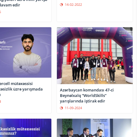
14-02-2022
davam edir
5
rcell mütəxəssisi
kəsizlik üzrə yarışmada
Azərbaycan komandası 47-ci
u
Beynəlxalq “WorldSkills”
yarışlarında iştirak edir
4
11-09-2024