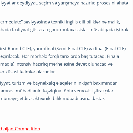
iyyətlər qeydiyyat, seçim və yarışmaya hazırlıq prosesini əhatə
mediate” səviyyəsində texniki ingilis dili biliklərinə malik,
sahədə fəaliyyət göstərən gənc mütəxəssislər müsabiqədə iştirak
st Round CTF), yarımfinal (Semi-Final CTF) və final (Final CTF)
eçiriləcək. Hər mərhələ fərqli tarixlərdə baş tutacaq. Finala
aqla) intensiv hazırlıq mərhələsinə dəvət olunacaq və
n xüsusi təlimlər alacaqlar.
diyyat, turizm və beynəlxalq əlaqələrin inkişafı baxımından
rarası mübadilənin təşviqinə töhfə verəcək. İştirakçılar
nı nümayiş etdirərəktexniki bilik mübadiləsinə dəstək
erbaijan-Competition