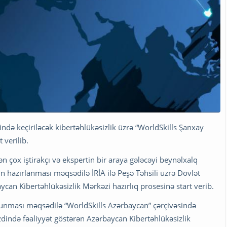
ndə keçiriləcək kibertəhlükəsizlik üzrə “WorldSkills Şanxay
 verilib.
 çox iştirakçı və ekspertin bir araya gələcəyi beynəlxalq
n hazırlanması məqsədilə İRİA ilə Peşə Təhsili üzrə Dövlət
ycan Kibertəhlükəsizlik Mərkəzi hazırlıq prosesinə start verib.
unması məqsədilə “WorldSkills Azərbaycan” çərçivəsində
əzdində fəaliyyət göstərən Azərbaycan Kibertəhlükəsizlik