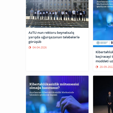
AzTU-nun rektoru beynəlxalq
yarışda uğurqazanan tələbələrlə
görüşüb
04-04-2026
Kibertəhlük
keçirəcəyi 
müddəti uz
20-09-202