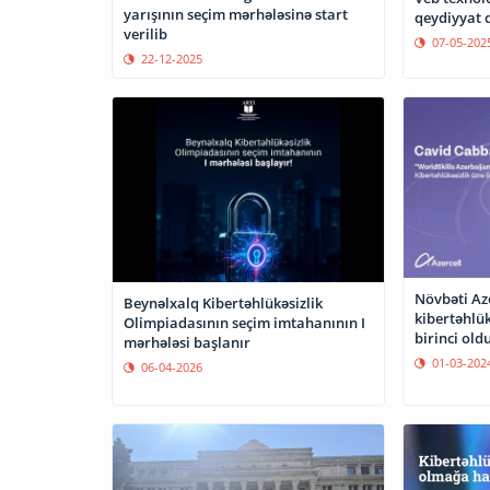
yarışının seçim mərhələsinə start
qeydiyyat 
verilib
07-05-202
22-12-2025
Növbəti Aze
Beynəlxalq Kibertəhlükəsizlik
kibertəhlü
Olimpiadasının seçim imtahanının I
birinci old
mərhələsi başlanır
01-03-202
06-04-2026