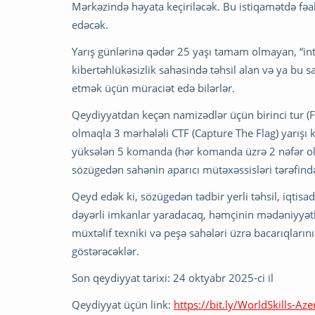
Mərkəzində həyata keçiriləcək. Bu istiqamətdə fəal
edəcək.
Yarış günlərinə qədər 25 yaşı tamam olmayan, “inter
kibertəhlükəsizlik sahəsində təhsil alan və ya bu 
etmək üçün müraciət edə bilərlər.
Qeydiyyatdan keçən namizədlər üçün birinci tur (Fir
olmaqla 3 mərhələli CTF (Capture The Flag) yarışı k
yüksələn 5 komanda (hər komanda üzrə 2 nəfər olm
sözügedən sahənin aparıcı mütəxəssisləri tərəfində
Qeyd edək ki, sözügedən tədbir yerli təhsil, iqtisa
dəyərli imkanlar yaradacaq, həmçinin mədəniyyətlə
müxtəlif texniki və peşə sahələri üzrə bacarıqları
göstərəcəklər.
Son qeydiyyat tarixi: 24 oktyabr 2025-ci il
Qeydiyyat üçün link:
https://bit.ly/WorldSkills-Az