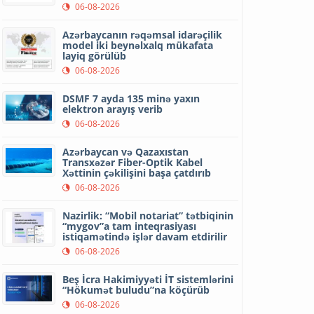
06-08-2026
Azərbaycanın rəqəmsal idarəçilik
model iki beynəlxalq mükafata
layiq görülüb
06-08-2026
DSMF 7 ayda 135 minə yaxın
elektron arayış verib
06-08-2026
Azərbaycan və Qazaxıstan
Transxəzər Fiber-Optik Kabel
Xəttinin çəkilişini başa çatdırıb
06-08-2026
Nazirlik: “Mobil notariat” tətbiqinin
“mygov”a tam inteqrasiyası
istiqamətində işlər davam etdirilir
06-08-2026
Beş İcra Hakimiyyəti İT sistemlərini
“Hökumət buludu”na köçürüb
06-08-2026