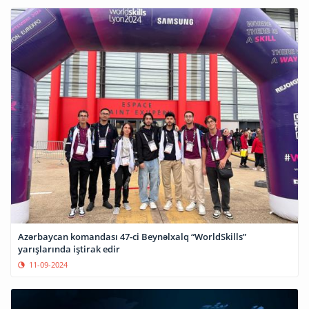
Azərbaycan komandası 47-ci Beynəlxalq “WorldSkills”
yarışlarında iştirak edir
11-09-2024