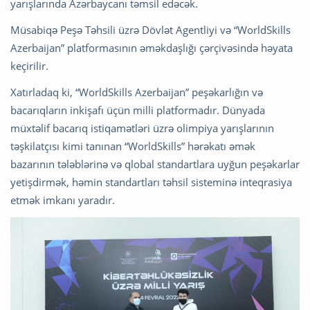
yarışlarında Azərbaycanı təmsil edəcək.
Müsabiqə Peşə Təhsili üzrə Dövlət Agentliyi və “WorldSkills
Azerbaijan” platformasının əməkdaşlığı çərçivəsində həyata
keçirilir.
Xatırladaq ki, “WorldSkills Azerbaijan” peşəkarlığın və
bacarıqların inkişafı üçün milli platformadır. Dünyada
müxtəlif bacarıq istiqamətləri üzrə olimpiya yarışlarının
təşkilatçısı kimi tanınan “WorldSkills” hərəkatı əmək
bazarının tələblərinə və qlobal standartlara uyğun peşəkarlar
yetişdirmək, həmin standartları təhsil sisteminə inteqrasiya
etmək imkanı yaradır.