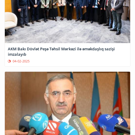
AKM Bakı Dövlət Peşə Təhsil Mərkəzi ilə əməkdaşlıq sazişi
imzalayıb
04-02-2025