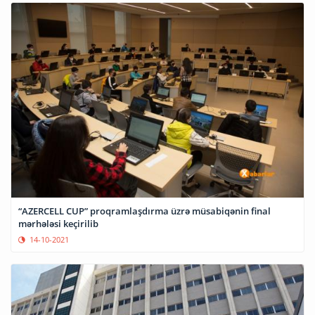
“AZERCELL CUP” proqramlaşdırma üzrə müsabiqənin final
mərhələsi keçirilib
14-10-2021