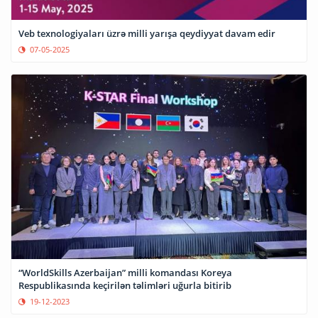
Veb texnologiyaları üzrə milli yarışa qeydiyyat davam edir
07-05-2025
“WorldSkills Azerbaijan” milli komandası Koreya
Respublikasında keçirilən təlimləri uğurla bitirib
19-12-2023