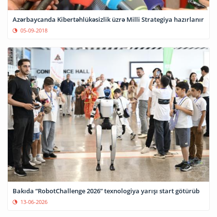
Azərbaycanda Kibertəhlükəsizlik üzrə Milli Strategiya hazırlanır
05-09-2018
Bakıda “RobotChallenge 2026” texnologiya yarışı start götürüb
13-06-2026