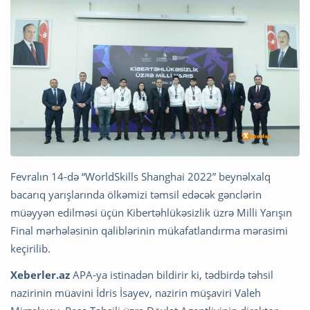
Fevralın 14-də “WorldSkills Shanghai 2022” beynəlxalq
bacarıq yarışlarında ölkəmizi təmsil edəcək gənclərin
müəyyən edilməsi üçün Kibertəhlükəsizlik üzrə Milli Yarışın
Final mərhələsinin qaliblərinin mükafatlandırma mərasimi
keçirilib.
Xeberler.az
APA-ya istinadən bildirir ki, tədbirdə təhsil
nazirinin müavini İdris İsayev, nazirin müşaviri Valeh