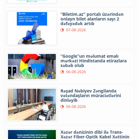
“Biletim.az” portalı üzərindən
onlayn bilet alanların sayı 2
dəfəyədək artıb
07-08-2026
“Google”un məlumat emalı
mərkəzi Hindistanda etirazlara
səbəb olub
06-08-2026
Rəşad Nəbiyev Zəngilanda
vətəndaşların müraciətlərini
dinləyib
06-08-2026
Xəzər dənizinin dibi ilə Trans-
Xəzər Fiber-Optik Kabel Xəttinin