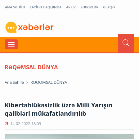
ANA SƏHİFƏ
LAYİHƏ HAQQINDA
ARXİV
XƏBƏRLƏR
ƏLAQƏ
RƏQƏMSAL DÜNYA
Ana Səhifə
RƏQƏMSAL DÜNYA
Kibertəhlükəsizlik üzrə Milli Yarışın
qalibləri mükafatlandırılıb
14-02-2022
18:03