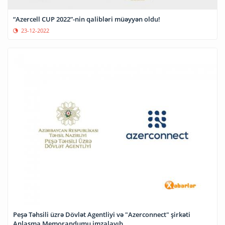
“Azercell CUP 2022”-nin qalibləri müəyyən oldu!
23-12-2022
Peşə Təhsili üzrə Dövlət Agentliyi və "Azerconnect" şirkəti
Anlaşma Memorandumu imzalayıb