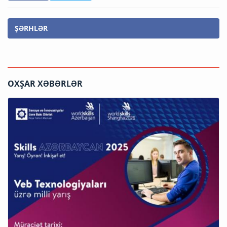
ŞƏRHLƏR
OXŞAR XƏBƏRLƏR