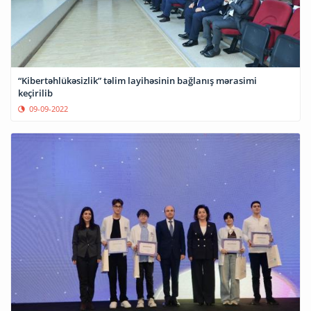
“Kibertəhlükəsizlik” təlim layihəsinin bağlanış mərasimi
keçirilib
09-09-2022