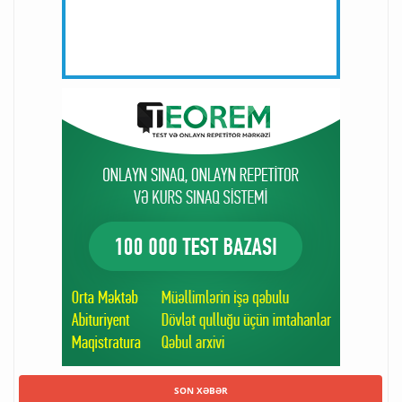
SON XƏBƏR