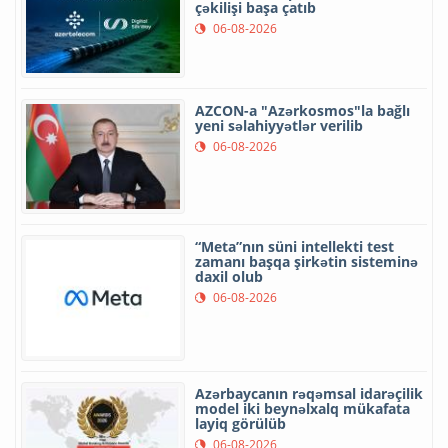
çəkilişi başa çatıb
06-08-2026
AZCON-a "Azərkosmos"la bağlı
yeni səlahiyyətlər verilib
06-08-2026
“Meta”nın süni intellekti test
zamanı başqa şirkətin sisteminə
daxil olub
06-08-2026
Azərbaycanın rəqəmsal idarəçilik
model iki beynəlxalq mükafata
layiq görülüb
06-08-2026