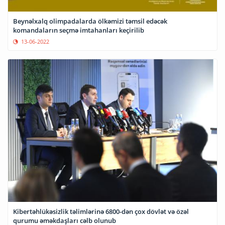
Beynəlxalq olimpadalarda ölkəmizi təmsil edəcək
komandaların seçmə imtahanları keçirilib
13-06-2022
Kibertəhlükəsizlik təlimlərinə 6800-dən çox dövlət və özəl
qurumu əməkdaşları cəlb olunub