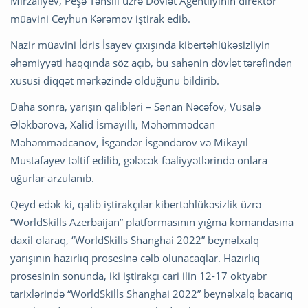
Mirzalıyev, Peşə Təhsili üzrə Dövlət Agentliyinin direktor
müavini Ceyhun Kərəmov iştirak edib.
Nazir müavini İdris İsayev çıxışında kibertəhlükəsizliyin
əhəmiyyəti haqqında söz açıb, bu sahənin dövlət tərəfindən
xüsusi diqqət mərkəzində olduğunu bildirib.
Daha sonra, yarışın qalibləri – Sənan Nəcəfov, Vüsalə
Ələkbərova, Xalid İsmayıllı, Məhəmmədcan
Məhəmmədcanov, İsgəndər İsgəndərov və Mikayıl
Mustafayev təltif edilib, gələcək fəaliyyətlərində onlara
uğurlar arzulanıb.
Qeyd edək ki, qalib iştirakçılar kibertəhlükəsizlik üzrə
“WorldSkills Azerbaijan” platformasının yığma komandasına
daxil olaraq, “WorldSkills Shanghai 2022” beynəlxalq
yarışının hazırlıq prosesinə cəlb olunacaqlar. Hazırlıq
prosesinin sonunda, iki iştirakçı cari ilin 12-17 oktyabr
tarixlərində “WorldSkills Shanghai 2022” beynəlxalq bacarıq