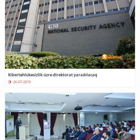
Kibertəhlükəsizlik üzrə direktorat yaradılacaq
26-07-2019