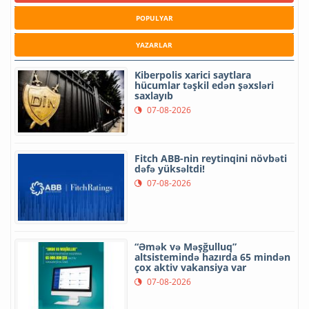
POPULYAR
YAZARLAR
Kiberpolis xarici saytlara
hücumlar təşkil edən şəxsləri
saxlayıb
07-08-2026
Fitch ABB-nin reytinqini növbəti
dəfə yüksəltdi!
07-08-2026
“Əmək və Məşğulluq”
altsistemində hazırda 65 mindən
çox aktiv vakansiya var
07-08-2026