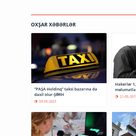
OXŞAR XƏBƏRLƏR
Hakerlər 1,1 milyon müştərinin fərdi
“PAŞA Holdinq” taksi bazarına da
məlumatlar
daxil olur-ŞƏRH
21-05-201
03-05-2023