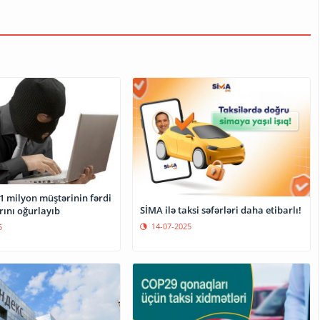
SİMA ilə taksi səfərləri daha etibarlı!
ını oğurlayıb
14-07-2025
5