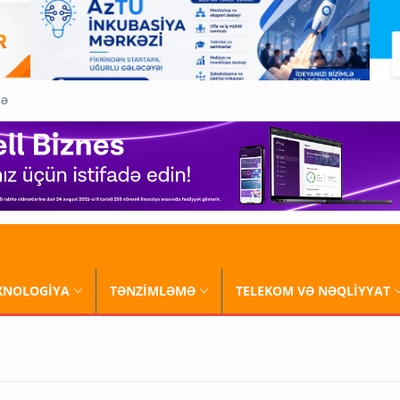
QƏ
XNOLOGİYA
TƏNZİMLƏMƏ
TELEKOM VƏ NƏQLİYYAT