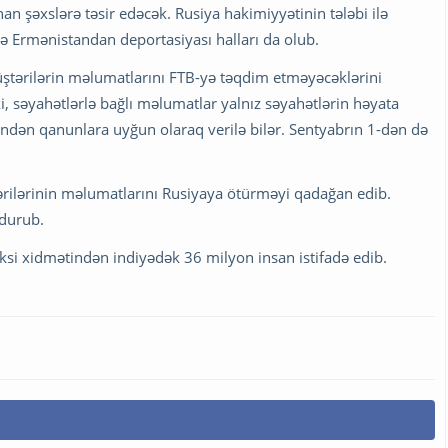
an şəxslərə təsir edəcək. Rusiya hakimiyyətinin tələbi ilə
 və Ermənistandan deportasiyası halları da olub.
müştərilərin məlumatlarını FTB-yə təqdim etməyəcəklərini
ki, səyahətlərlə bağlı məlumatlar yalnız səyahətlərin həyata
indən qanunlara uyğun olaraq verilə bilər. Sentyabrın 1-dən də
tərilərinin məlumatlarını Rusiyaya ötürməyi qadağan edib.
ndurub.
taksi xidmətindən indiyədək 36 milyon insan istifadə edib.