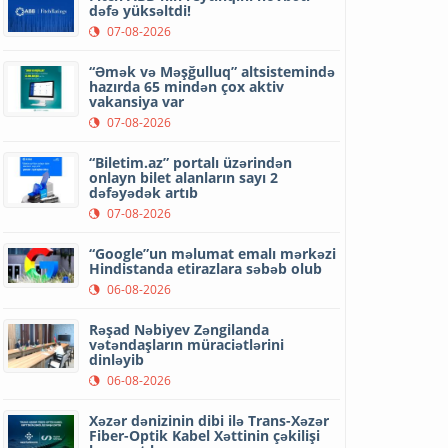
dəfə yüksəltdi!
07-08-2026
“Əmək və Məşğulluq” altsistemində
hazırda 65 mindən çox aktiv
vakansiya var
07-08-2026
“Biletim.az” portalı üzərindən
onlayn bilet alanların sayı 2
dəfəyədək artıb
07-08-2026
“Google”un məlumat emalı mərkəzi
Hindistanda etirazlara səbəb olub
06-08-2026
Rəşad Nəbiyev Zəngilanda
vətəndaşların müraciətlərini
dinləyib
06-08-2026
Xəzər dənizinin dibi ilə Trans-Xəzər
Fiber-Optik Kabel Xəttinin çəkilişi