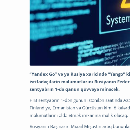
“Yandex Go” və ya Rusiya xaricində “Yango” k
istifadəçilərin məlumatlarını Rusiyanın Federa
sentyabrın 1-də qanun qüvvəyə minəcək.
FTB sentyabrın 1-dən günün istənilən saatında Azər
Finlandiya, Ermənistan və Gürcüstan kimi ölkələrdə
məlumatlarını əldə etmək imkanına malik olacaq.
Rusiyanın Baş naziri Mixail Mişustin artıq bununla 