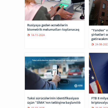
Rusiyaya gedən əcnəbilərin
biometrik məlumatları toplanacaq
"Yandex" və
şirkətləri 
14-11-2024
gətirəcəkmi
24-08-202
Taksi sürücülərinin identifikasiyası
FTB 8 milya
üçün "SİMA"nın tətbiqinə başlanılıb
kriptovaly
10-07-2025
29-05-202