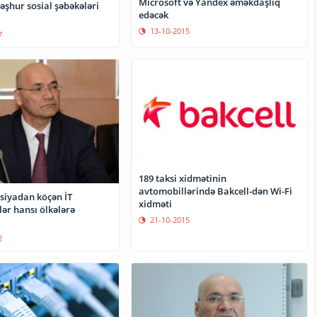
Microsoft və Yandex əməkdaşlıq
şhur sosial şəbəkələri
edəcək
13-10-2015
7
189 taksi xidmətinin
avtomobillərində Bakcell-dən Wi-Fi
usiyadan köçən İT
xidməti
ər hansı ölkələrə
21-10-2015
2