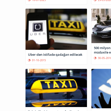
500 milyon 
müdaxilə e
Uber-dən istifadə qadağan ediləcək
30-05-201
01-10-2015