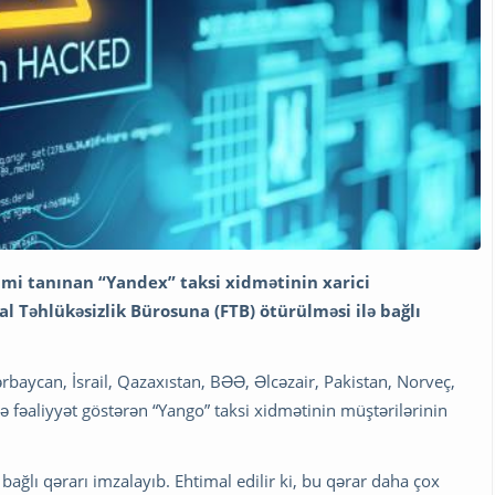
imi tanınan “Yandex” taksi xidmətinin xarici
l Təhlükəsizlik Bürosuna (FTB) ötürülməsi ilə bağlı
baycan, İsrail, Qazaxıstan, BƏƏ, Əlcəzair, Pakistan, Norveç,
 fəaliyyət göstərən “Yango” taksi xidmətinin müştərilərinin
bağlı qərarı imzalayıb. Ehtimal edilir ki, bu qərar daha çox