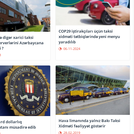
COP29 iştirakçıları üçün taksi
xidməti tətbiqlərində yeni menyu
 digər xarici taksi
yaradılıb
serverlərini Azərbaycana
 ?
06-11-2024
3
Hava limanında yalnız Bakı Taksi
rd dollarlıq
Xidməti fəaliyyət göstərir
utanı müsadirə edib
28-02-2019
6