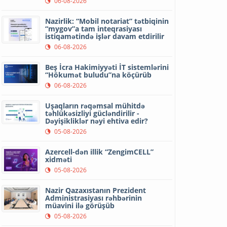
06-08-2026
Nazirlik: “Mobil notariat” tətbiqinin
“mygov”a tam inteqrasiyası
istiqamətində işlər davam etdirilir
06-08-2026
Beş İcra Hakimiyyəti İT sistemlərini
“Hökumət buludu”na köçürüb
06-08-2026
Uşaqların rəqəmsal mühitdə
təhlükəsizliyi gücləndirilir -
Dəyişikliklər nəyi ehtiva edir?
05-08-2026
Azercell-dən illik “ZengimCELL”
xidməti
05-08-2026
Nazir Qazaxıstanın Prezident
Administrasiyası rəhbərinin
müavini ilə görüşüb
05-08-2026