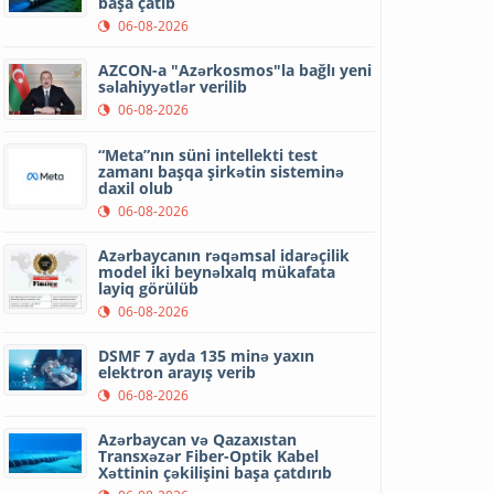
başa çatıb
06-08-2026
AZCON-a "Azərkosmos"la bağlı yeni
səlahiyyətlər verilib
06-08-2026
“Meta”nın süni intellekti test
zamanı başqa şirkətin sisteminə
daxil olub
06-08-2026
Azərbaycanın rəqəmsal idarəçilik
model iki beynəlxalq mükafata
layiq görülüb
06-08-2026
DSMF 7 ayda 135 minə yaxın
elektron arayış verib
06-08-2026
Azərbaycan və Qazaxıstan
Transxəzər Fiber-Optik Kabel
Xəttinin çəkilişini başa çatdırıb