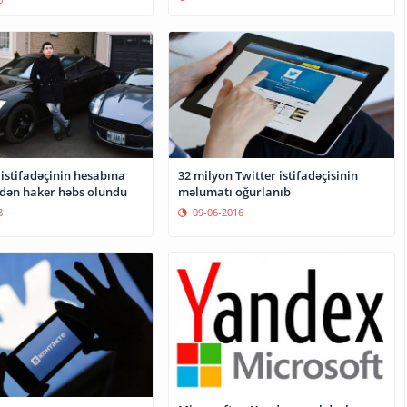
32 milyon Twitter istifadəçisinin
istifadəçinin hesabına
məlumatı oğurlanıb
dən haker həbs olundu
09-06-2016
8