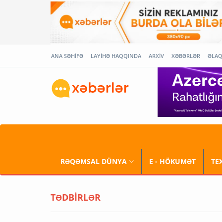
ANA SƏHİFƏ
LAYİHƏ HAQQINDA
ARXİV
XƏBƏRLƏR
ƏLA
RƏQƏMSAL DÜNYA
E - HÖKUMƏT
TE
TƏDBİRLƏR