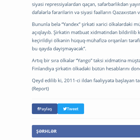
siyasi repressiyalardan qaçan, səfərbərlikdən yayın
dəfələrlə fərarilərin və siyasi fəalların Qazaxıstan
Bununla belə “Yandex” şirkəti xarici ölkələrdəki 
açıqlayıb. Şirkətin mətbuat xidmətindən bildirilib 
keçirildiyi ölkənin hüquq-mühafizə orqanları tərəf
bu qayda dəyişməyəcək”.
Artıq bir sıra ölkələr “Yango” taksi xidmətinə müş
Finlandiya şirkətin ölkədəki bütün hesablarını do
Qeyd edilib ki, 2011-ci ildən fəaliyyətə başlayan 
(Report)
Paylaş
Tweet
ŞƏRHLƏR