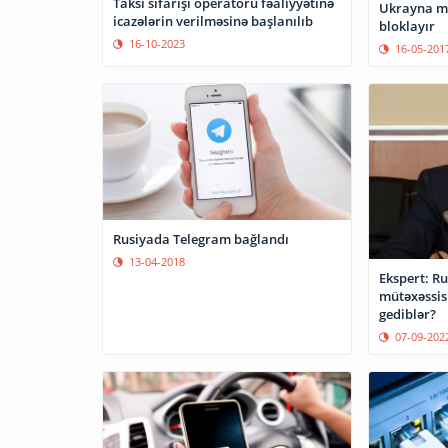
Taksi sifarişi operatoru fəaliyyətinə
Ukrayna mə
icazələrin verilməsinə başlanılıb
bloklayır
16-10-2023
16-05-201
Rusiyada Telegram bağlandı
13-04-2018
Ekspert: R
mütəxəssisl
gediblər?
07-09-202