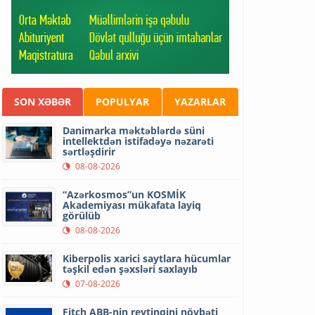
SON XƏBƏR
POPULYAR
YAZARLAR
Danimarka məktəblərdə süni
intellektdən istifadəyə nəzarəti
sərtləşdirir
08-08-2026
“Azərkosmos”un KOSMİK
Akademiyası mükafata layiq
görülüb
08-08-2026
Kiberpolis xarici saytlara hücumlar
təşkil edən şəxsləri saxlayıb
07-08-2026
Fitch ABB-nin reytinqini növbəti