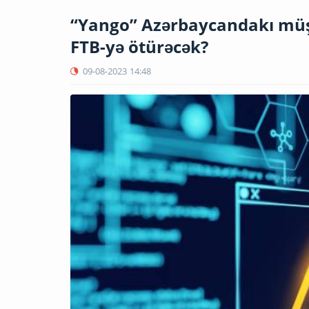
“Yango” Azərbaycandakı müşt
FTB-yə ötürəcək?
09-08-2023
14:48