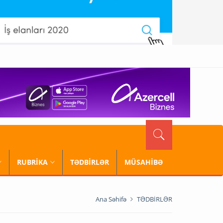
RUBRİKA
TƏDBİRLƏR
MÜSAHİBƏ
Ana Səhifə
TƏDBİRLƏR