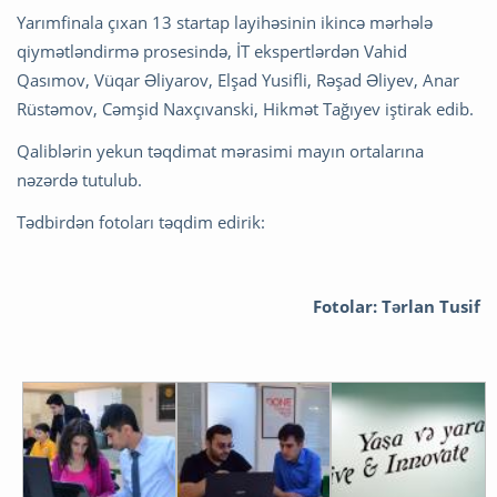
Yarımfinala çıxan 13 startap layihəsinin ikincə mərhələ
qiymətləndirmə prosesində, İT ekspertlərdən Vahid
Qasımov, Vüqar Əliyarov, Elşad Yusifli, Rəşad Əliyev, Anar
Rüstəmov, Cəmşid Naxçıvanski, Hikmət Tağıyev iştirak edib.
Qaliblərin yekun təqdimat mərasimi mayın ortalarına
nəzərdə tutulub.
Tədbirdən fotoları təqdim edirik:
Fotolar: Tərlan Tusif