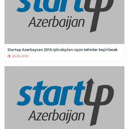
Startap Azərbaycan 2016 iştirakçıları üçün təlimlər keçiriləcək
20-05-2016