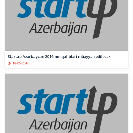
Startap Azərbaycan 2016-nın qalibləri müəyyən ediləcək
18-05-2016