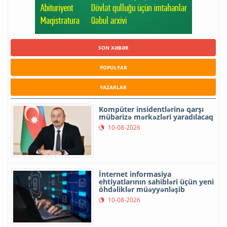
SON XƏBƏR
POPULYAR
YAZARLAR
Kompüter insidentlərinə qarşı
mübarizə mərkəzləri yaradılacaq
10-08-2026
İnternet informasiya
ehtiyatlarının sahibləri üçün yeni
öhdəliklər müəyyənləşib
10-08-2026