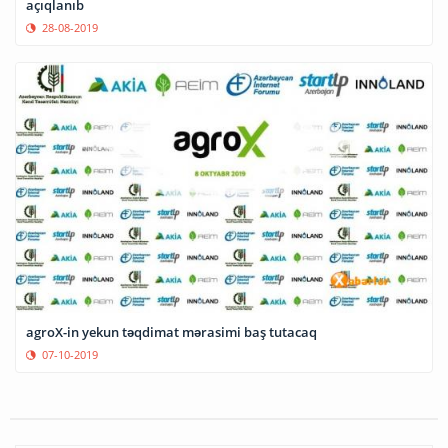
açıqlanıb
28-08-2019
agroX-in yekun təqdimat mərasimi baş tutacaq
07-10-2019