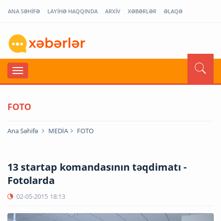
ANA SƏHİFƏ
LAYİHƏ HAQQINDA
ARXİV
XƏBƏRLƏR
ƏLAQƏ
FOTO
Ana Səhifə
MEDİA
FOTO
13 startap komandasının təqdimatı -
Fotolarda
02-05-2015
18:13