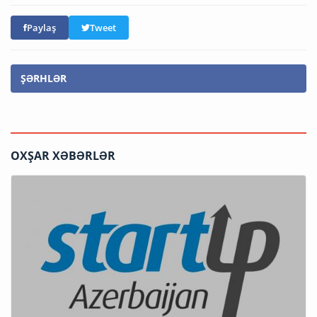
Paylaş
Tweet
ŞƏRHLƏR
OXŞAR XƏBƏRLƏR