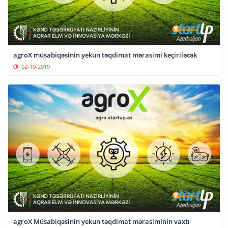
agroX müsabiqəsinin yekun təqdimat mərasimi keçiriləcək
02-10-2019
agroX Müsabiqəsinin yekun təqdimat mərasiminin vaxtı