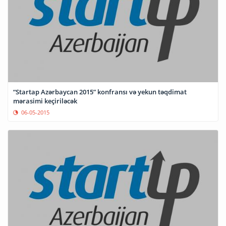
“Startap Azərbaycan 2015” konfransı və yekun təqdimat
mərasimi keçiriləcək
06-05-2015