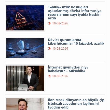
Təhlükəsizlik boşluqları
aşkarlanmış dövlət informasiya
resurslarının sayı iyulda kəskin
artıb
10-08-2026
Dövlət qurumlarına
kiberhücumlar 10 faizədək azalıb
10-08-2026
İnternet qiymətləri niyə
bahalaşır? – Müsahibə
10-08-2026
İlon Mask dünyanın ən böyük çip
istehsalı zavodunun layihəsini
təqdim edib