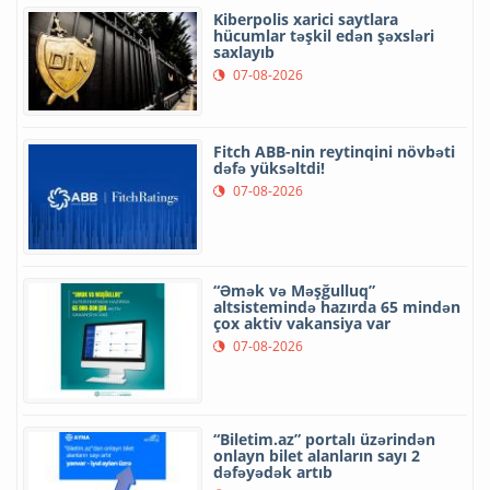
Kiberpolis xarici saytlara
hücumlar təşkil edən şəxsləri
saxlayıb
07-08-2026
Fitch ABB-nin reytinqini növbəti
dəfə yüksəltdi!
07-08-2026
“Əmək və Məşğulluq”
altsistemində hazırda 65 mindən
çox aktiv vakansiya var
07-08-2026
“Biletim.az” portalı üzərindən
onlayn bilet alanların sayı 2
dəfəyədək artıb