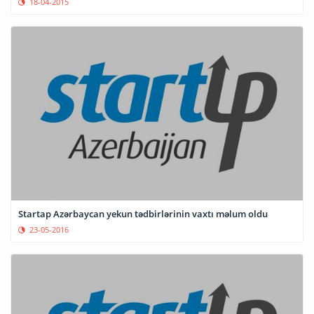
18-04-2015
Startap Azərbaycan yekun tədbirlərinin vaxtı məlum oldu
23-05-2016