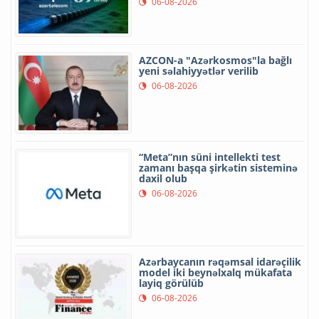
06-08-2026
AZCON-a "Azərkosmos"la bağlı
yeni səlahiyyətlər verilib
06-08-2026
“Meta”nın süni intellekti test
zamanı başqa şirkətin sisteminə
daxil olub
06-08-2026
Azərbaycanın rəqəmsal idarəçilik
model iki beynəlxalq mükafata
layiq görülüb
06-08-2026