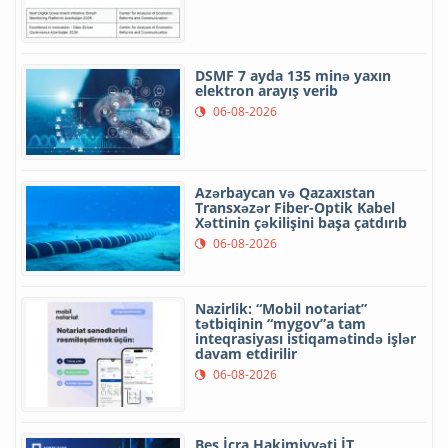
DSMF 7 ayda 135 minə yaxın
elektron arayış verib
06-08-2026
Azərbaycan və Qazaxıstan
Transxəzər Fiber-Optik Kabel
Xəttinin çəkilişini başa çatdırıb
06-08-2026
Nazirlik: “Mobil notariat”
tətbiqinin “mygov”a tam
inteqrasiyası istiqamətində işlər
davam etdirilir
06-08-2026
Beş İcra Hakimiyyəti İT