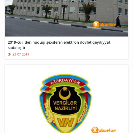
2019-cu ildən hüquqi şəxslərin elektron dövlət qeydiyyatı
sadələşib
23-07-2019