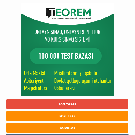
SON XƏBƏR
POPULYAR
YAZARLAR