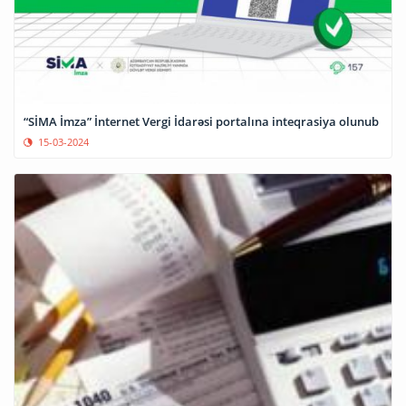
“SİMA İmza” İnternet Vergi İdarəsi portalına inteqrasiya olunub
15-03-2024