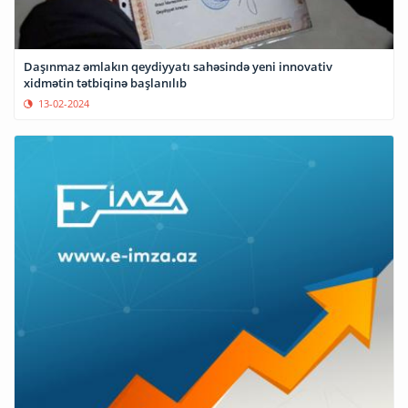
Daşınmaz əmlakın qeydiyyatı sahəsində yeni innovativ
xidmətin tətbiqinə başlanılıb
13-02-2024