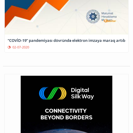
“COVİD-19” pandemiyası dövründə elektron imzaya maraq artıb
02-07-2020