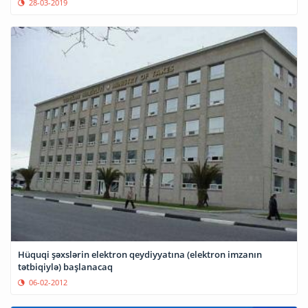
28-03-2019
Hüquqi şəxslərin elektron qeydiyyatına (elektron imzanın
tətbiqiylə) başlanacaq
06-02-2012