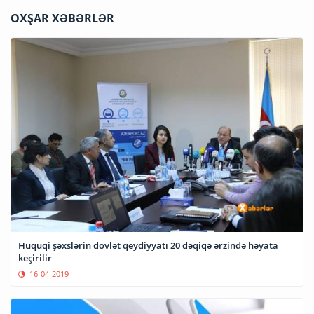
OXŞAR XƏBƏRLƏR
Hüquqi şəxslərin dövlət qeydiyyatı 20 dəqiqə ərzində həyata
keçirilir
16-04-2019