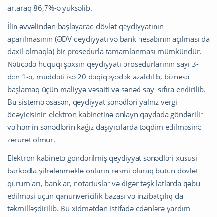
artaraq 86,7%-ə yüksəlib.
İlin əvvəlindən başlayaraq dövlət qeydiyyatının
aparılmasının (ƏDV qeydiyyatı və bank hesabının açılması da
daxil olmaqla) bir prosedurla tamamlanması mümkündür.
Nəticədə hüquqi şəxsin qeydiyyatı prosedurlarının sayı 3-
dən 1-ə, müddəti isə 20
dəqiqəyədək azaldılıb, biznesə
başlamaq üçün maliyyə vəsaiti və sənəd sayı sıfıra endirilib.
Bu sistemə əsasən, qeydiyyat sənədləri yalnız vergi
ödəyicisinin elektron kabinetinə onlayn qaydada göndərilir
və həmin sənədlərin kağız daşıyıcılarda təqdim edilməsinə
zərurət olmur.
Elektron kabinetə göndərilmiş qeydiyyat sənədləri xüsusi
barkodla şifrələnməklə onların rəsmi olaraq bütün dövlət
qurumları, banklar, notariuslar və digər təşkilatlarda qəbul
edilməsi üçün qanunvericilik bazası və inzibatçılıq da
təkmilləşdirilib. Bu xidmətdən istifadə edənlərə yardım