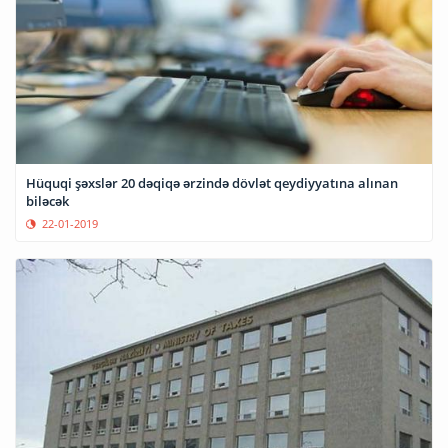
Hüquqi şəxslər 20 dəqiqə ərzində dövlət qeydiyyatına alınan
biləcək
22-01-2019