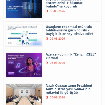
sistemlərini “Hökumət
buludu”na köçürüb
06-08-2026
Uşaqların rəqəmsal mühitdə
təhlükəsizliyi gücləndirilir -
Dəyişikliklər nəyi ehtiva edir?
05-08-2026
Azercell-dən illik “ZengimCELL”
xidməti
05-08-2026
Nazir Qazaxıstanın Prezident
Administrasiyası rəhbərinin
müavini ilə görüşüb
05-08-2026