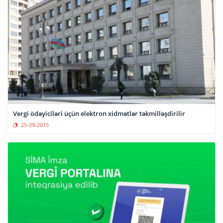
Vergi ödəyiciləri üçün elektron xidmətlər təkmilləşdirilir
25-09-2015