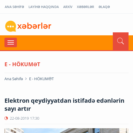
ANA SƏHİFƏ
LAYİHƏ HAQQINDA
ARXİV
XƏBƏRLƏR
ƏLAQƏ
E - HÖKUMƏT
Ana Səhifə
E - HÖKUMƏT
Elektron qeydiyyatdan istifadə edənlərin
sayı artır
22-08-2019
17:30