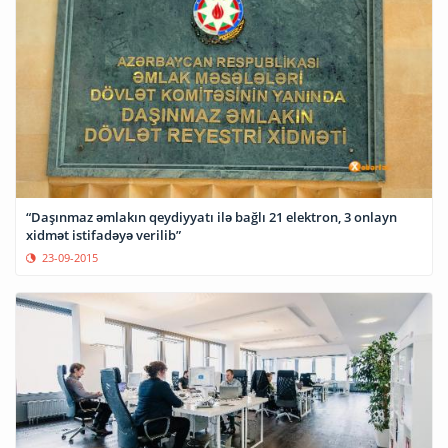
“Daşınmaz əmlakın qeydiyyatı ilə bağlı 21 elektron, 3 onlayn
xidmət istifadəyə verilib”
23-09-2015