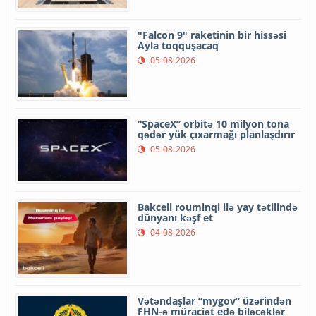
"Falcon 9" raketinin bir hissəsi
Ayla toqquşacaq
05-08-2026
“SpaceX” orbitə 10 milyon tona
qədər yük çıxarmağı planlaşdırır
05-08-2026
Bakcell rouminqi ilə yay tətilində
dünyanı kəşf et
04-08-2026
Vətəndaşlar “mygov” üzərindən
FHN-ə müraciət edə biləcəklər