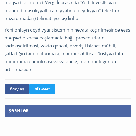
məqsədilə İnternet Vergi İdarəsində “Yerli investisiyalı
məhdud məsuliyyətli cəmiyyətin e-qeydiyyatı” (elektron
imza olmadan) təlimatı yerləşdirilib.
Yeni onlayn qeydiyyat sisteminin həyata keçirilməsində əsas
məqsəd biznesə başlamaqla bağlı prosedurların
sadələşdirilməsi, vaxta qənaət, əlverişli biznes mühiti,
şəffaflığın təmin olunması, məmur-sahibkar ünsiyyətinin
minimuma endirilməsi və vətəndaş məmnunluğunun
artırılmasıdır.
Paylaş
Tweet
ŞƏRHLƏR