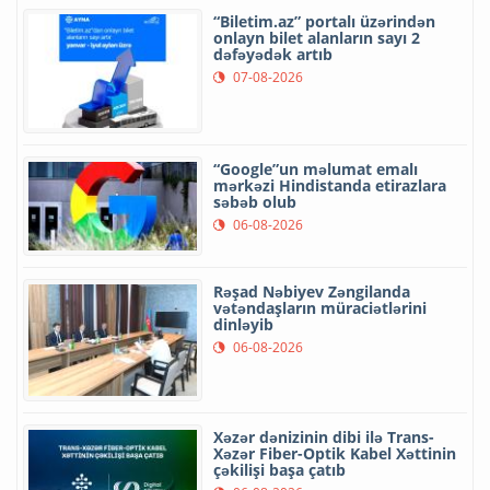
“Biletim.az” portalı üzərindən
onlayn bilet alanların sayı 2
dəfəyədək artıb
07-08-2026
“Google”un məlumat emalı
mərkəzi Hindistanda etirazlara
səbəb olub
06-08-2026
Rəşad Nəbiyev Zəngilanda
vətəndaşların müraciətlərini
dinləyib
06-08-2026
Xəzər dənizinin dibi ilə Trans-
Xəzər Fiber-Optik Kabel Xəttinin
çəkilişi başa çatıb