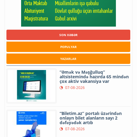
SON XƏBƏR
POPULYAR
YAZARLAR
“Əmək və Məşğulluq”
altsistemində hazırda 65 mindən
çox aktiv vakansiya var
07-08-2026
“Biletim.az” portalı üzərindən
onlayn bilet alanların sayı 2
dəfəyədək artıb
07-08-2026