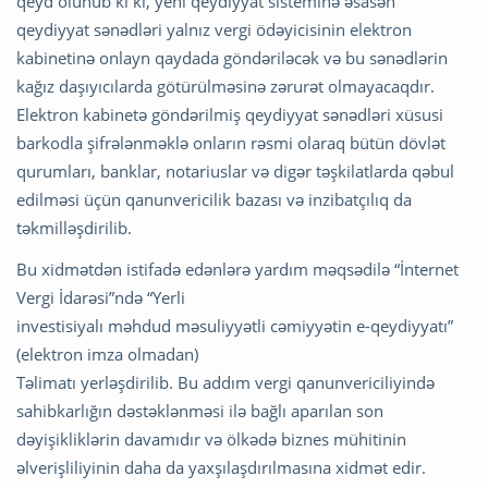
qeyd olunub ki ki, yeni qeydiyyat sisteminə əsasən
qeydiyyat sənədləri yalnız vergi ödəyicisinin elektron
kabinetinə onlayn qaydada göndəriləcək və bu sənədlərin
kağız daşıyıcılarda götürülməsinə zərurət olmayacaqdır.
Elektron kabinetə göndərilmiş qeydiyyat sənədləri xüsusi
barkodla şifrələnməklə onların rəsmi olaraq bütün dövlət
qurumları, banklar, notariuslar və digər təşkilatlarda qəbul
edilməsi üçün qanunvericilik bazası və inzibatçılıq da
təkmilləşdirilib.
Bu xidmətdən istifadə edənlərə yardım məqsədilə “İnternet
Vergi İdarəsi”ndə “Yerli
investisiyalı məhdud məsuliyyətli cəmiyyətin e-qeydiyyatı”
(elektron imza olmadan)
Təlimatı yerləşdirilib. Bu addım vergi qanunvericiliyində
sahibkarlığın dəstəklənməsi ilə bağlı aparılan son
dəyişikliklərin davamıdır və ölkədə biznes mühitinin
əlverişliliyinin daha da yaxşılaşdırılmasına xidmət edir.