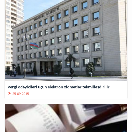
Vergi ödəyiciləri üçün elektron xidmətlər təkmilləşdirilir
25-09-2015