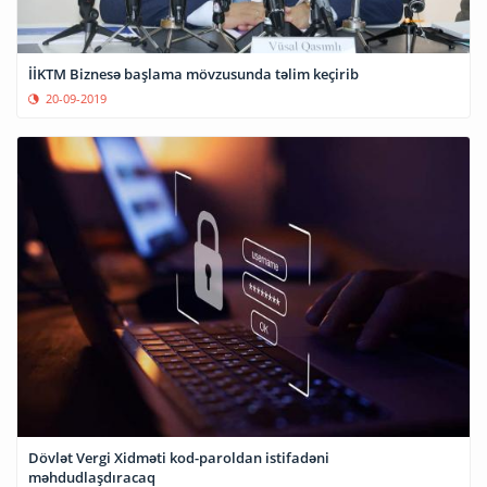
İİKTM Biznesə başlama mövzusunda təlim keçirib
20-09-2019
Dövlət Vergi Xidməti kod-paroldan istifadəni
məhdudlaşdıracaq