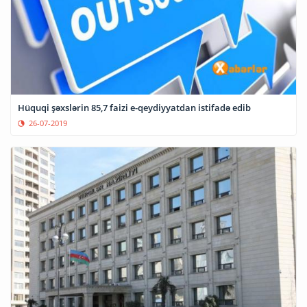
Hüquqi şəxslərin 85,7 faizi e-qeydiyyatdan istifadə edib
26-07-2019