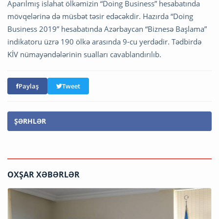
Aparılmış islahat ölkəmizin “Doing Business” hesabatında
mövqelərinə də müsbət təsir edəcəkdir. Hazırda “Doing
Business 2019” hesabatında Azərbaycan “Biznesə Başlama”
indikatoru üzrə 190 ölkə arasında 9-cu yerdədir. Tədbirdə
KİV nümayəndələrinin sualları cavablandırılıb.
Paylaş
Tweet
ŞƏRHLƏR
OXŞAR XƏBƏRLƏR