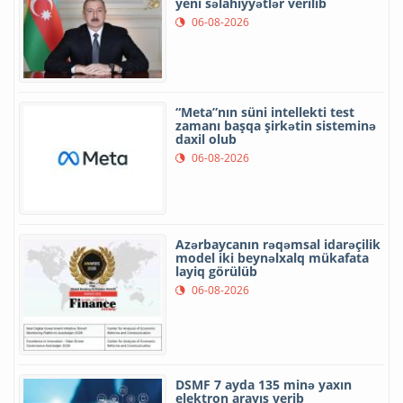
yeni səlahiyyətlər verilib
06-08-2026
“Meta”nın süni intellekti test
zamanı başqa şirkətin sisteminə
daxil olub
06-08-2026
Azərbaycanın rəqəmsal idarəçilik
model iki beynəlxalq mükafata
layiq görülüb
06-08-2026
DSMF 7 ayda 135 minə yaxın
elektron arayış verib