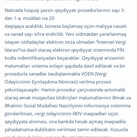
Nəticədə hüquqi şəxsin qeydiyyatı prosedurlarının sayı 3-
dən 1-ə, müddəti isə 20
dəqiqəyə azaldılıb, biznesə başlamaq üçün maliyyə vəsaiti
və sənəd sayı sıfıra endirilib. Yeni xidmətdən yararlanmaq
istəyən istifadəçilər elektron imza olmadan “İnternet Vergi
İdarəsi”nə daxil olaraq elektron qeydiyyat sistemində FİN
kodla indentifikasiyadan keçəcəklər. Qeydiyyat ərizəsinin
məlumatları sistemə onlayn qaydada daxil ediləcək və bir
prosedurla sənədlər təsdiqlənməklə VÖEN (Vergi
Ödəyicisinin Eyniləşdimə Nömrəsi) verilmə prosesi
yekunlaşacaqdır. Həmin prosedur çərçivəsində avtomatik
olaraq əmək müqaviləsi bildirişləri məlumatlarının Əmək və
Əhalinin Sosial Müdafiəsi Nazirliyinin informasiya sisteminə
göndərilməsi, vergi ödəyicisinin ƏDV məqsədləri üçün
qeydiyyata alınması, ona bankda hesab açmaq məqsədilə
şəhadətnamə-dublikatın verilməsi təmin ediləcək. Xüsusilə