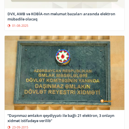
DVX, AMB və KOBİA-nın məlumat bazaları arasında elektron
mübadilə olacaq
01-08-2025
“Daşınmaz əmlakın qeydiyyatı ilə bağlı 21 elektron, 3 onlayn
xidmət istifadəyə verilib”
23-09-2015