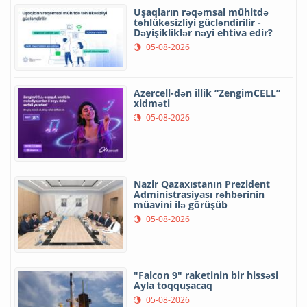
Uşaqların rəqəmsal mühitdə
təhlükəsizliyi gücləndirilir -
Dəyişikliklər nəyi ehtiva edir?
05-08-2026
Azercell-dən illik “ZengimCELL”
xidməti
05-08-2026
Nazir Qazaxıstanın Prezident
Administrasiyası rəhbərinin
müavini ilə görüşüb
05-08-2026
"Falcon 9" raketinin bir hissəsi
Ayla toqquşacaq
05-08-2026