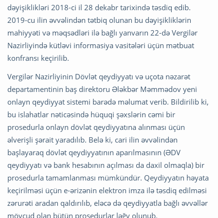
dəyişiklikləri 2018-ci il 28 dekabr tarixində təsdiq edib.
2019-cu ilin əvvəlindən tətbiq olunan bu dəyişikliklərin
mahiyyəti və məqsədləri ilə bağlı yanvarın 22-də Vergilər
Nazirliyində kütləvi informasiya vasitələri üçün mətbuat
konfransı keçirilib.
Vergilər Nazirliyinin Dövlət qeydiyyatı və uçota nəzarət
departamentinin baş direktoru Ələkbər Məmmədov yeni
onlayn qeydiyyat sistemi barədə məlumat verib. Bildirilib ki,
bu islahatlar nəticəsində hüquqi şəxslərin cəmi bir
prosedurla onlayn dövlət qeydiyyatına alınması üçün
əlverişli şərait yaradılıb. Belə ki, cari ilin əvvəlindən
başlayaraq dövlət qeydiyyatının aparılmasının (ƏDV
qeydiyyatı və bank hesabının açılması da daxil olmaqla) bir
prosedurla tamamlanması mümkündür. Qeydiyyatın həyata
keçirilməsi üçün e-ərizənin elektron imza ilə təsdiq edilməsi
zərurəti aradan qaldırılıb, eləcə də qeydiyyatla bağlı əvvəllər
mövcud olan bütün prosedurlar ləğv olunub.