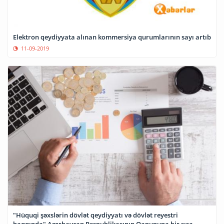
Elektron qeydiyyata alınan kommersiya qurumlarının sayı artıb
11-09-2019
"Hüquqi şəxslərin dövlət qeydiyyatı və dövlət reyestri
haqqında" Azərbaycan Respublikasının Qanununa bir sıra