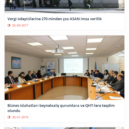
Vergi ödəyicilərinə 270 mindən çox ASAN imza verilib
26-04-2017
Biznes islahatları beynəlxalq qurumlara və QHT-lərə təqdim
olundu
30-01-2019