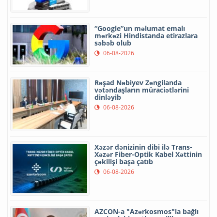
“Google”un məlumat emalı
mərkəzi Hindistanda etirazlara
səbəb olub
06-08-2026
Rəşad Nəbiyev Zəngilanda
vətəndaşların müraciətlərini
dinləyib
06-08-2026
Xəzər dənizinin dibi ilə Trans-
Xəzər Fiber-Optik Kabel Xəttinin
çəkilişi başa çatıb
06-08-2026
AZCON-a "Azərkosmos"la bağlı