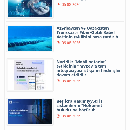
06-08-2026
Azərbaycan və Qazaxıstan
Transxəzər Fiber-Optik Kabel
Xəttinin çəkilişini başa çatdırıb
06-08-2026
Nazirlik: “Mobil notariat”
tətbiqinin “mygov”a tam
inteqrasiyası istiqamətində işlər
davam etdirilir
06-08-2026
Beş İcra Hakimiyyəti İT
sistemlərini “Hökumət
buludu”na köçürüb
06-08-2026