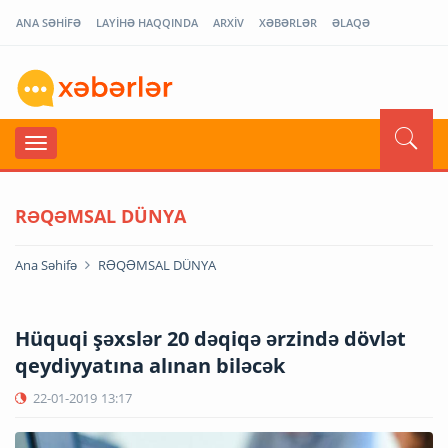
ANA SƏHİFƏ
LAYİHƏ HAQQINDA
ARXİV
XƏBƏRLƏR
ƏLAQƏ
RƏQƏMSAL DÜNYA
Ana Səhifə
RƏQƏMSAL DÜNYA
Hüquqi şəxslər 20 dəqiqə ərzində dövlət
qeydiyyatına alınan biləcək
22-01-2019
13:17