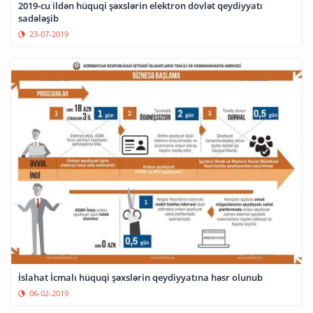
2019-cu ildən hüquqi şəxslərin elektron dövlət qeydiyyatı
sadələşib
23-07-2019
İslahat İcmalı hüquqi şəxslərin qeydiyyatına həsr olunub
06-02-2019