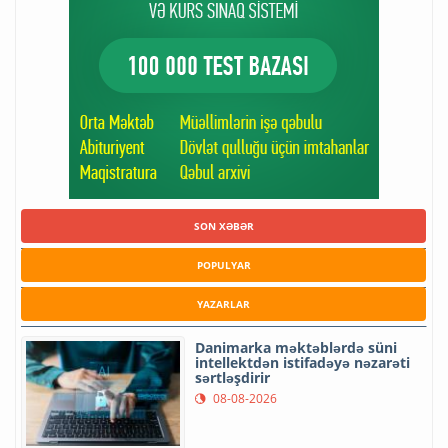
SON XƏBƏR
POPULYAR
YAZARLAR
Danimarka məktəblərdə süni
intellektdən istifadəyə nəzarəti
sərtləşdirir
08-08-2026