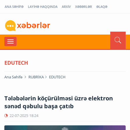
ANA SƏHİFƏ
LAYİHƏ HAQQINDA
ARXİV
XƏBƏRLƏR
ƏLAQƏ
EDUTECH
Ana Səhifə
RUBRİKA
EDUTECH
Tələbələrin köçürülməsi üzrə elektron
sənəd qəbulu başa çatıb
22-07-2025
18:24