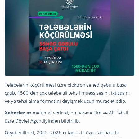
Tələbələrin köçürülməsi üzrə elektron sənəd qəbulu başa
çatıb, 1500-dən çox tələbə ali təhsil müəssisəsini, ixtisasını
və ya təhsilalma formasını dəyişmək üçün müraciət edib.
Xeberler.az
məlumat verir ki, bu barədə Elm və Ali Təhsil
üzrə Dövlət Agentliyindən bildirilib.
Qeyd edilib ki, 2025–2026-cı tədris ili üzrə tələbələrin