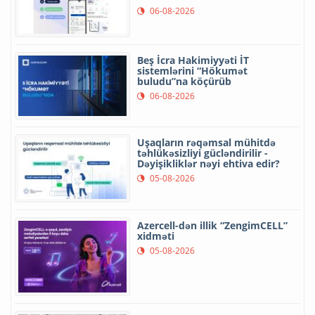
06-08-2026
Beş İcra Hakimiyyəti İT
sistemlərini “Hökumət
buludu”na köçürüb
06-08-2026
Uşaqların rəqəmsal mühitdə
təhlükəsizliyi gücləndirilir -
Dəyişikliklər nəyi ehtiva edir?
05-08-2026
Azercell-dən illik “ZengimCELL”
xidməti
05-08-2026