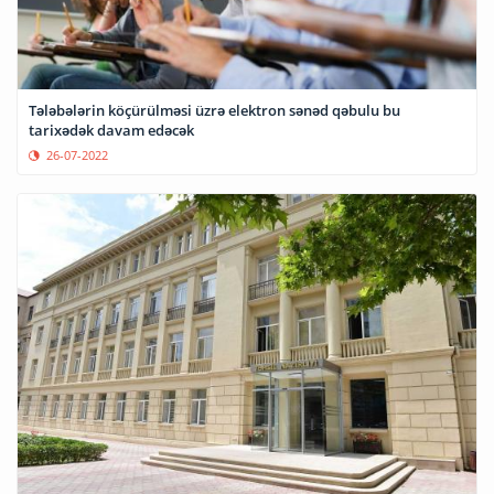
Tələbələrin köçürülməsi üzrə elektron sənəd qəbulu bu
tarixədək davam edəcək
26-07-2022