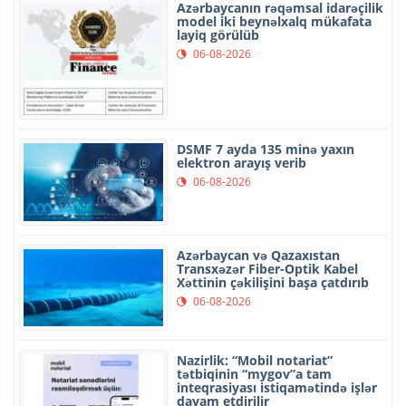
Azərbaycanın rəqəmsal idarəçilik
model iki beynəlxalq mükafata
layiq görülüb
06-08-2026
DSMF 7 ayda 135 minə yaxın
elektron arayış verib
06-08-2026
Azərbaycan və Qazaxıstan
Transxəzər Fiber-Optik Kabel
Xəttinin çəkilişini başa çatdırıb
06-08-2026
Nazirlik: “Mobil notariat”
tətbiqinin “mygov”a tam
inteqrasiyası istiqamətində işlər
davam etdirilir