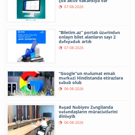
çox aktiv vakansiya var
07-08-2026
“Biletim.az” portalı üzərindən
onlayn bilet alanların sayı 2
dəfəyədək artıb
07-08-2026
“Google”un məlumat emalı
mərkəzi Hindistanda etirazlara
səbəb olub
06-08-2026
Rəşad Nəbiyev Zəngilanda
vətəndaşların müraciətlərini
dinləyib
06-08-2026