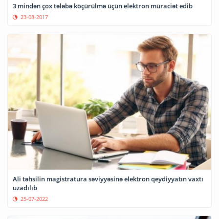
3 mindən çox tələbə köçürülmə üçün elektron müraciət edib
23-08-2017
Ali təhsilin magistratura səviyyəsinə elektron qeydiyyatın vaxtı
uzadılıb
25-07-2022