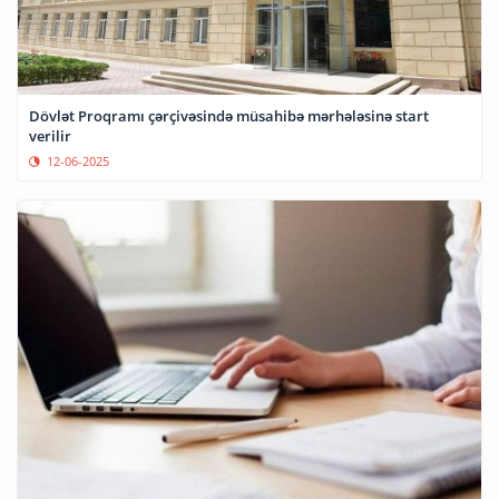
Dövlət Proqramı çərçivəsində müsahibə mərhələsinə start
verilir
12-06-2025