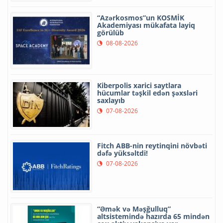
“Azərkosmos”un KOSMİK
Akademiyası mükafata layiq
görülüb
08-08-2026
Kiberpolis xarici saytlara
hücumlar təşkil edən şəxsləri
saxlayıb
07-08-2026
Fitch ABB-nin reytinqini növbəti
dəfə yüksəltdi!
07-08-2026
“Əmək və Məşğulluq”
altsistemində hazırda 65 mindən