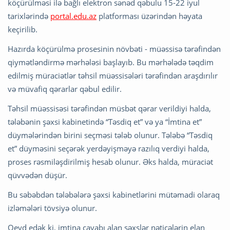
köçürülməsi ilə bağlı elektron sənəd qəbulu 15-22 iyul
tarixlərində
portal.edu.az
platforması üzərindən həyata
keçirilib.
Hazırda köçürülmə prosesinin növbəti - müəssisə tərəfindən
qiymətləndirmə mərhələsi başlayıb. Bu mərhələdə təqdim
edilmiş müraciətlər təhsil müəssisələri tərəfindən araşdırılır
və müvafiq qərarlar qəbul edilir.
Təhsil müəssisəsi tərəfindən müsbət qərar verildiyi halda,
tələbənin şəxsi kabinetində “Təsdiq et” və ya “İmtina et”
düymələrindən birini seçməsi tələb olunur. Tələbə “Təsdiq
et” düyməsini seçərək yerdəyişməyə razılıq verdiyi halda,
proses rəsmiləşdirilmiş hesab olunur. Əks halda, müraciət
qüvvədən düşür.
Bu səbəbdən tələbələrə şəxsi kabinetlərini mütəmadi olaraq
izləmələri tövsiyə olunur.
Qeyd edək ki, imtina cavabı alan şəxslər nəticələrin elan