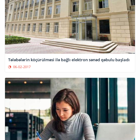
Tələbələrin köçürülməsi ilə bağlı elektron sənəd qəbulu başladı
06-02-2017