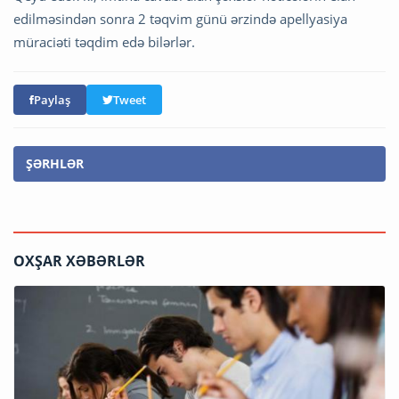
edilməsindən sonra 2 təqvim günü ərzində apellyasiya
müraciəti təqdim edə bilərlər.
Paylaş
Tweet
ŞƏRHLƏR
OXŞAR XƏBƏRLƏR