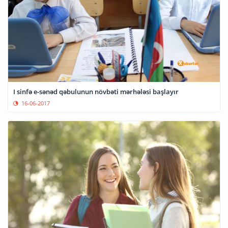
I sinfə e-sənəd qəbulunun növbəti mərhələsi başlayır
16-06-2017