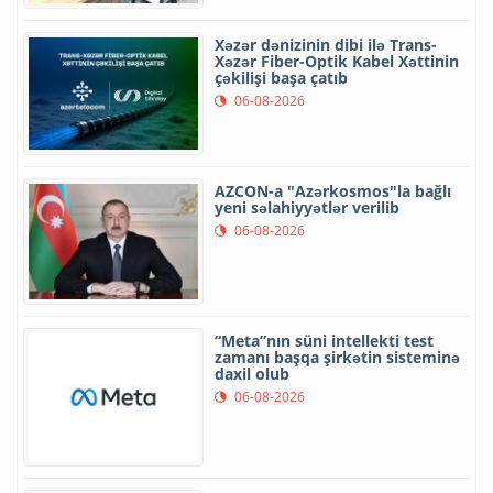
Xəzər dənizinin dibi ilə Trans-
Xəzər Fiber-Optik Kabel Xəttinin
çəkilişi başa çatıb
06-08-2026
AZCON-a "Azərkosmos"la bağlı
yeni səlahiyyətlər verilib
06-08-2026
“Meta”nın süni intellekti test
zamanı başqa şirkətin sisteminə
daxil olub
06-08-2026