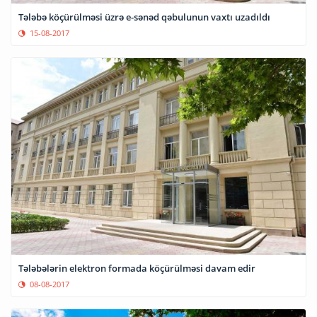
Tələbə köçürülməsi üzrə e-sənəd qəbulunun vaxtı uzadıldı
15-08-2017
Tələbələrin elektron formada köçürülməsi davam edir
08-08-2017