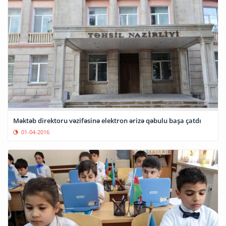
Məktəb direktoru vəzifəsinə elektron ərizə qəbulu başa çatdı
01-04-2016