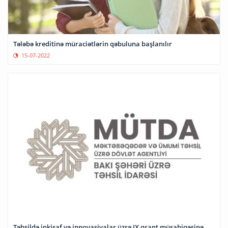
Tələbə kreditinə müraciətlərin qəbuluna başlanılır
15-07-2022
Təhsildə inkişaf və innovasiyalar üzrə IX qrant müsabiqəsinə