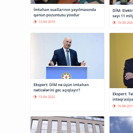
İmtahan suallarının yayılmasında
DİM: Elektr
qanun pozuntusu yoxdur
sayı 11 mi
13-04-2019
19-09-202
Ekspert: DİM nə üçün imtahan
nəticələrini gec açıqlayır?
Ekspert: T
13-04-2022
inteqrasiy
10-08-201