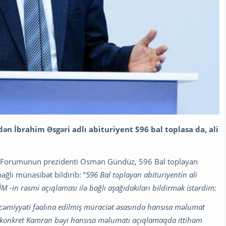
ən İbrahim Əsgəri adlı abituriyent 596 bal toplasa da, ali
t Forumunun prezidenti Osman Gündüz, 596 Bal toplayan
ağlı münasibət bildirib: “
596 Bal toplayan abituriyentin ali
M -in rəsmi açıqlaması ilə bağlı aşağıdakıları bildirmək istərdim:
 cəmiyyəti fəalına edilmiş müraciət əsasında hansısa məlumat
ə, konkret Kamran bəyi hansısa məlumatı açıqlamaqda ittiham