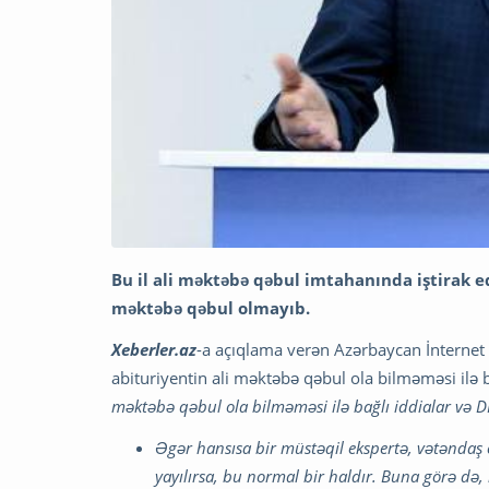
Bu il ali məktəbə qəbul imtahanında iştirak ed
məktəbə qəbul olmayıb.
Xeberler.az
-a açıqlama verən Azərbaycan İnterne
abituriyentin ali məktəbə qəbul ola bilməməsi ilə b
məktəbə qəbul ola bilməməsi ilə bağlı iddialar və Dİ
Əgər hansısa bir müstəqil ekspertə, vətəndaş
yayılırsa, bu normal bir haldır. Buna görə d