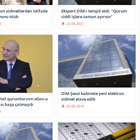
on xidmətlərdən istifadə
Ekspert DİM-i tənqid etdi: "Qurum
lyonu ötüb
ciddi işlərə zaman ayırsın"
4
23-04-2021
DİM Şəxsi kabinetə yeni elektron
əhsil qurumlarının eGov-a
xidmət əlavə edib
ası başa çatmayıb
20-08-2019
9