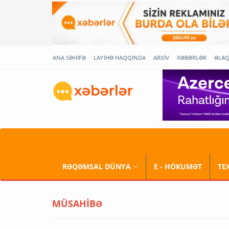
ANA SƏHİFƏ
LAYİHƏ HAQQINDA
ARXİV
XƏBƏRLƏR
ƏLA
RƏQƏMSAL DÜNYA
E - HÖKUMƏT
TE
MÜSAHİBƏ