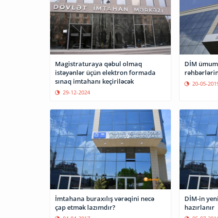
Magistraturaya qəbul olmaq
DİM ümumi 
istəyənlər üçün elektron formada
rəhbərləri
sınaq imtahanı keçiriləcək
20-05-201
29-12-2024
İmtahana buraxılış vərəqini necə
DİM-in yeni
çap etmək lazımdır?
hazırlanır