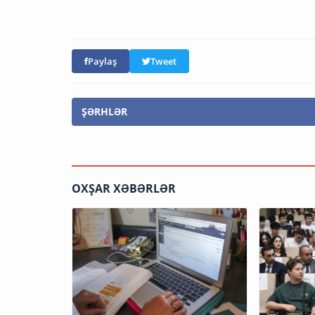
Paylaş
Tweet
ŞƏRHLƏR
OXŞAR XƏBƏRLƏR