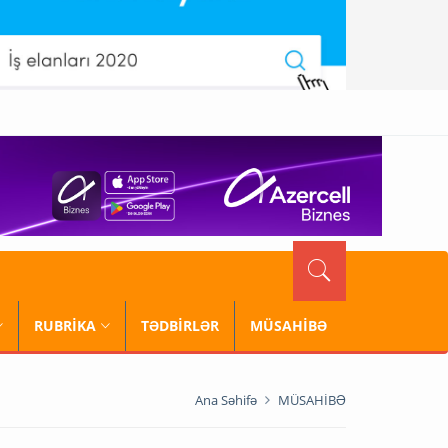
RUBRİKA
TƏDBİRLƏR
MÜSAHİBƏ
Ana Səhifə
MÜSAHİBƏ