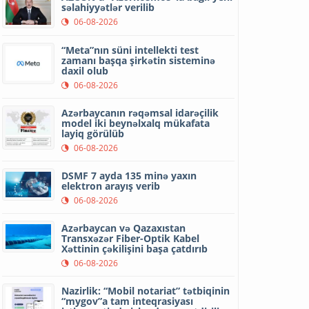
səlahiyyətlər verilib
06-08-2026
“Meta”nın süni intellekti test
zamanı başqa şirkətin sisteminə
daxil olub
06-08-2026
Azərbaycanın rəqəmsal idarəçilik
model iki beynəlxalq mükafata
layiq görülüb
06-08-2026
DSMF 7 ayda 135 minə yaxın
elektron arayış verib
06-08-2026
Azərbaycan və Qazaxıstan
Transxəzər Fiber-Optik Kabel
Xəttinin çəkilişini başa çatdırıb
06-08-2026
Nazirlik: “Mobil notariat” tətbiqinin
“mygov”a tam inteqrasiyası