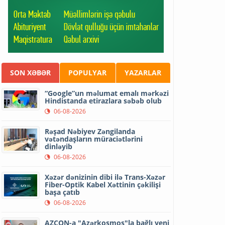
SON XƏBƏR
POPULYAR
YAZARLAR
“Google”un məlumat emalı mərkəzi
Hindistanda etirazlara səbəb olub
06-08-2026
Rəşad Nəbiyev Zəngilanda
vətəndaşların müraciətlərini
dinləyib
06-08-2026
Xəzər dənizinin dibi ilə Trans-Xəzər
Fiber-Optik Kabel Xəttinin çəkilişi
başa çatıb
06-08-2026
AZCON-a "Azərkosmos"la bağlı yeni