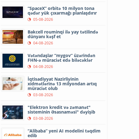
“SpaceX” orbitə 10 milyon tona
qədər yük çıxarmağı planlaşdırır
05-08-2026
Bakcell rouminqi ilə yay tətilində
dünyanı kəşf et
04-08-2026
Vətəndaşlar “mygov” üzərindən
FHN-ə müraciət edə biləcəklər
04-08-2026
İqtisadiyyat Nazirliyinin
xidmətlərinə 13 milyondan artıq
müraciət olub
03-08-2026
"Elektron kredit və zəmanət"
sisteminin Əsasnaməsi" dəyişib
03-08-2026
“Alibaba” yeni AI modelini təqdim
edib