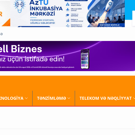
QƏ
XNOLOGİYA
TƏNZİMLƏMƏ
TELEKOM VƏ NƏQLİYYAT