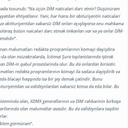
nədə toxunub: “
Nə üçün DİM nəticələri dərc etmir? Düşünürəm
yətdən ehtiyatlanır. Yəni, hər hansı bir abituriyentin nəticələri
 ya abitturiyentdən xəbərsiz DİM onları açıqlayarsa onu məhkəmə
 olaraq bütün nəicələri dərc etmək imkanları var və ya onlar DİM-
amalıdır
”.
an məlumatları redaktə proqramlarının köməyi dəyişdirə
də olan müzakirələrdə, İcitimai Şura toplantılarında iştirak
aman DİM-in qəbul proseslərində olur. Bu da onlardan birisidir.
atları redaktə proqramlarının köməyi ilə sadəcə dəyişdirib və
də bləcəyi haqqında isə bir şey demək çətindir. Bunu
bituriyentdən və valideynlərdən xəbərsiz kimsə də edə bilər. Bu
sistemində olan, XDMX generallarının və DIM rəhbərinin birbaşa
kartlarında olan məlumatlar əsasdır. Bu da valideynlərə təqdim
rlər.
problem görmürəm
”.