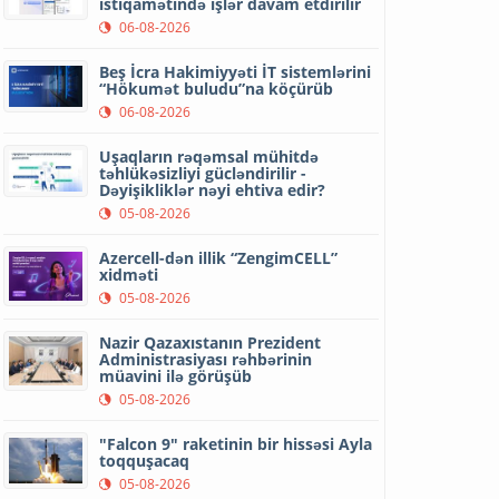
istiqamətində işlər davam etdirilir
06-08-2026
Beş İcra Hakimiyyəti İT sistemlərini
“Hökumət buludu”na köçürüb
06-08-2026
Uşaqların rəqəmsal mühitdə
təhlükəsizliyi gücləndirilir -
Dəyişikliklər nəyi ehtiva edir?
05-08-2026
Azercell-dən illik “ZengimCELL”
xidməti
05-08-2026
Nazir Qazaxıstanın Prezident
Administrasiyası rəhbərinin
müavini ilə görüşüb
05-08-2026
"Falcon 9" raketinin bir hissəsi Ayla
toqquşacaq
05-08-2026