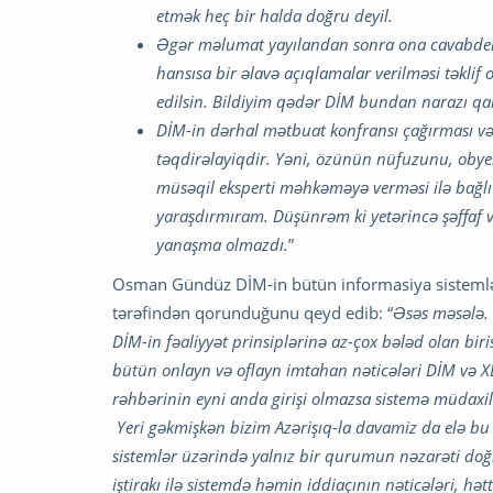
etmək heç bir halda doğru deyil.
Əgər məlumat yayılandan sonra ona cavabdeh
hansısa bir əlavə açıqlamalar verilməsi təklif 
edilsin. Bildiyim qədər DİM bundan narazı qal
DİM-in dərhal mətbuat konfransı çağırması və
təqdirəlayiqdir. Yəni, özünün nüfuzunu, obye
müsəqil eksperti məhkəməyə verməsi ilə bağl
yaraşdırmıram. Düşünrəm ki yetərincə şəffaf 
yanaşma olmazdı.
”
Osman Gündüz DİM-in bütün informasiya sistemlər
tərəfindən qorunduğunu qeyd edib: “
Əsəs məsələ.
DİM-in fəaliyyət prinsiplərinə az-çox bələd olan biri
bütün onlayn və oflayn imtahan nəticələri DİM və 
rəhbərinin eyni anda girişi olmazsa sistemə müda
Yeri gəkmişkən bizim Azərişıq-la davamiz da elə bu
sistemlər üzərində yalnız bir qurumun nəzarəti doğ
iştirakı ilə sistemdə həmin iddiaçının nəticələri, hət