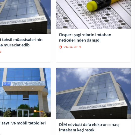
Ekspert şagirdlərin imtahan
təhsil müəssisələrinin
nəticələrindən danışdı
nə müraciət edib
24-04-2019
9
 saytı və mobil tətbiqləri
DİM növbəti dəfə elektron sınaq
imtahanı keçirəcək