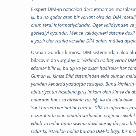
Ekspert DİM-in nəticələri dərc etməməsi məsələsi
ki, bu nə qədər asan bir variant olsa da, DİM məsuliy
onun fərdi informasiyalarıdır. Əgər valideyndən və
gözlədiyi aydındır.
Məncə valideynləri sistemə daxil
ə yazılı olar razılıq versələr DİM onları mütləq açıql
Osman Gündüz kiminsə DİM sistemindən əldə olun
biləcəyinidə vurğulayıb: “
Əslində nə baş verib?
DİM-
edənlər bilir ki, bu tip və ya oxşar hadisələr hər z
Güman ki, kimsə DİM sistemindən əldə olunan məlum
yenidən kənarda yaddaşda saxlayıb. Bunu kimlərin e
abituriyentin hesabına giriş imkanı olan kimsə də a
onlardan hansısa birisinin razılığı ilə də edilə bilər.
Yəni burada variantlar çoxdur. DİM-in informasiya 
nəzarətində olan otaqda saxlanılan original cavab 
edilib və onlar bunu sisemə daxil olaraq da görə bili
Odur ki, istənilən halda burada DİM-lə bağlı bir 