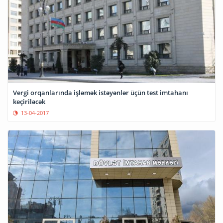
Vergi orqanlarında işləmək istəyənlər üçün tеst imtаhаnı
keçiriləcək
13-04-2017