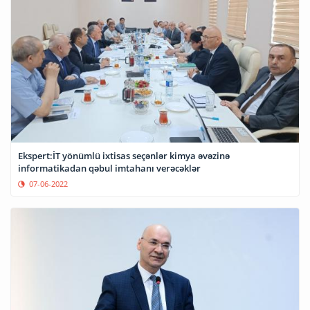
Ekspert:İT yönümlü ixtisas seçənlər kimya əvəzinə
informatikadan qəbul imtahanı verəcəklər
07-06-2022