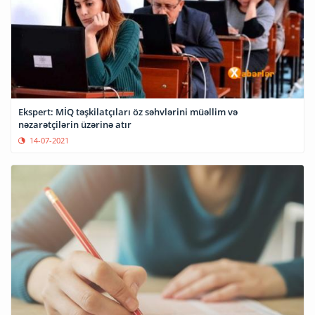
Ekspert: MİQ təşkilatçıları öz səhvlərini müəllim və
nəzarətçilərin üzərinə atır
14-07-2021