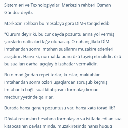
Sistemləri və Texnologiyaları Mərkəzin rəhbəri Osman
Gündüz deyib.
Mərkəzin rəhbəri bu məsələyə görə DİM-i tənqid edib:
"Qurum deyir ki, bu cür qayda pozuntularına yol vermiş
şəxslərin nəticələri ləğv olunacaq. O nəhənglikdə DİM
imtahandan sonra imtahan suallarını müzakirə edənləri
araşdırır. Hansı ki, normalda bunu özü təşviq etməlidir, özü
bu sualları dərhal açıqlayıb izahatlar verməlidir.
Bu olmadığından repetitorlar, kurslar, məktəblər
imtahandan sonra özləri uşaqlardan soruşub keçmiş
imtahanla bağlı sual kitabçasını formalaşdırmaq
məcburiyyətində qalırlar.
Burada hansı qanun pozuntusu var, hansı xəta törədilib?
Dövlət resursları hesabına formalaşan və istifadə edilən sual
kitabçasının paylaşımında, müzakirəsində hansı hüquq