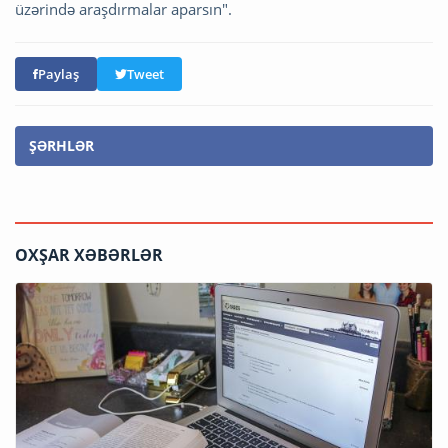
üzərində araşdırmalar aparsın".
Paylaş
Tweet
ŞƏRHLƏR
OXŞAR XƏBƏRLƏR