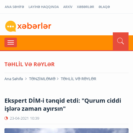
ANA SƏHİFƏ
LAYİHƏ HAQQINDA
ARXİV
XƏBƏRLƏR
ƏLAQƏ
TƏHLİL VƏ RƏYLƏR
Ana Səhifə
TƏNZİMLƏMƏ
TƏHLİL VƏ RƏYLƏR
Ekspert DİM-i tənqid etdi: "Qurum ciddi
işlərə zaman ayırsın"
23-04-2021
10:39