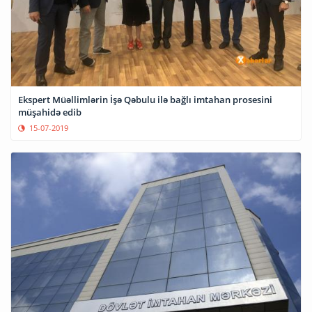
Ekspert Müəllimlərin İşə Qəbulu ilə bağlı imtahan prosesini
müşahidə edib
15-07-2019