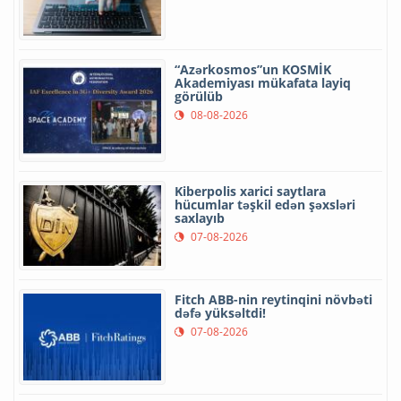
“Azərkosmos”un KOSMİK
Akademiyası mükafata layiq
görülüb
08-08-2026
Kiberpolis xarici saytlara
hücumlar təşkil edən şəxsləri
saxlayıb
07-08-2026
Fitch ABB-nin reytinqini növbəti
dəfə yüksəltdi!
07-08-2026