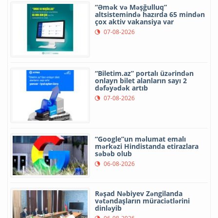
“Əmək və Məşğulluq”
altsistemində hazırda 65 mindən
çox aktiv vakansiya var
07-08-2026
“Biletim.az” portalı üzərindən
onlayn bilet alanların sayı 2
dəfəyədək artıb
07-08-2026
“Google”un məlumat emalı
mərkəzi Hindistanda etirazlara
səbəb olub
06-08-2026
Rəşad Nəbiyev Zəngilanda
vətəndaşların müraciətlərini
dinləyib