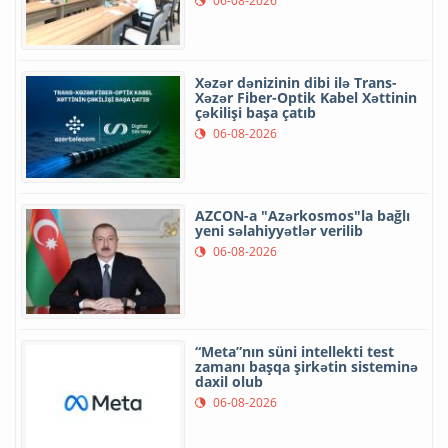
06-08-2026
Xəzər dənizinin dibi ilə Trans-
Xəzər Fiber-Optik Kabel Xəttinin
çəkilişi başa çatıb
06-08-2026
AZCON-a "Azərkosmos"la bağlı
yeni səlahiyyətlər verilib
06-08-2026
“Meta”nın süni intellekti test
zamanı başqa şirkətin sisteminə
daxil olub
06-08-2026