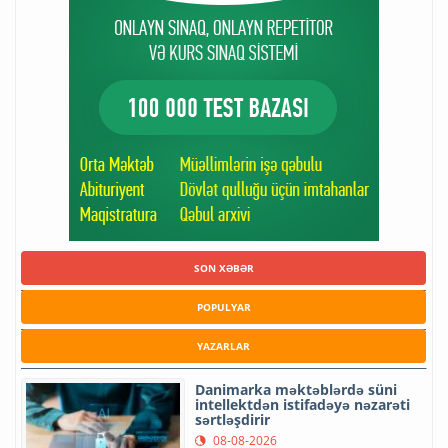
SON XƏBƏR
POPULYAR
YAZARLAR
Danimarka məktəblərdə süni
intellektdən istifadəyə nəzarəti
sərtləşdirir
08-08-2026