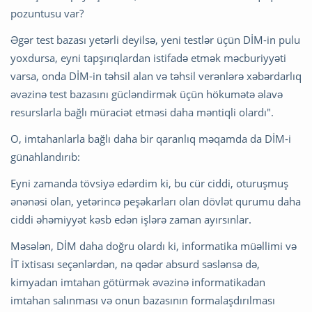
pozuntusu var?
Əgər test bazası yetərli deyilsə, yeni testlər üçün DİM-in pulu
yoxdursa, eyni tapşırıqlardan istifadə etmək məcburiyyəti
varsa, onda DİM-in təhsil alan və təhsil verənlərə xəbərdarlıq
əvəzinə test bazasını gücləndirmək üçün hökumətə əlavə
resurslarla bağlı müraciət etməsi daha məntiqli olardı".
O, imtahanlarla bağlı daha bir qaranlıq məqamda da DİM-i
günahlandırıb:
Eyni zamanda tövsiyə edərdim ki, bu cür ciddi, oturuşmuş
ənənəsi olan, yetərincə peşəkarları olan dövlət qurumu daha
ciddi əhəmiyyət kəsb edən işlərə zaman ayırsınlar.
Məsələn, DİM daha doğru olardı ki, informatika müəllimi və
İT ixtisası seçənlərdən, nə qədər absurd səslənsə də,
kimyadan imtahan götürmək əvəzinə informatikadan
imtahan salınması və onun bazasının formalaşdırılması