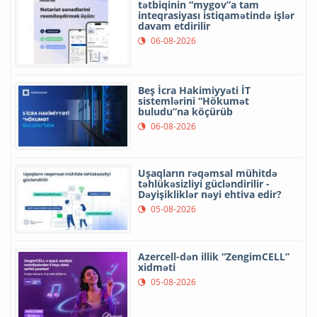
tətbiqinin “mygov”a tam
inteqrasiyası istiqamətində işlər
davam etdirilir
06-08-2026
Beş İcra Hakimiyyəti İT
sistemlərini “Hökumət
buludu”na köçürüb
06-08-2026
Uşaqların rəqəmsal mühitdə
təhlükəsizliyi gücləndirilir -
Dəyişikliklər nəyi ehtiva edir?
05-08-2026
Azercell-dən illik “ZengimCELL”
xidməti
05-08-2026