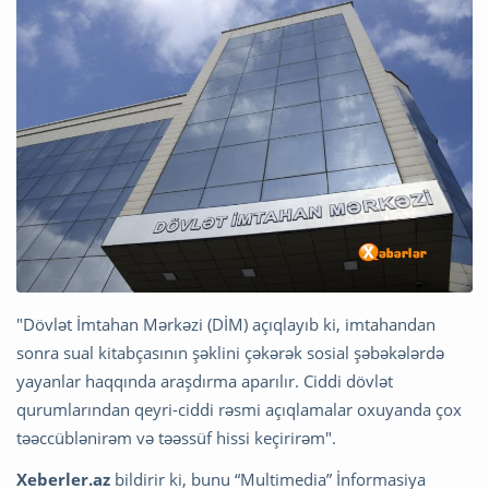
"Dövlət İmtahan Mərkəzi (DİM) açıqlayıb ki, imtahandan
sonra sual kitabçasının şəklini çəkərək sosial şəbəkələrdə
yayanlar haqqında araşdırma aparılır. Ciddi dövlət
qurumlarından qeyri-ciddi rəsmi açıqlamalar oxuyanda çox
təəccüblənirəm və təəssüf hissi keçirirəm".
Xeberler.az
bildirir ki, bunu “Multimedia” İnformasiya