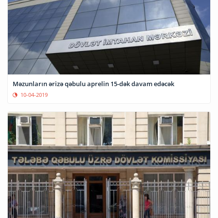
Məzunların ərizə qəbulu aprelin 15-dək davam edəcək
10-04-2019