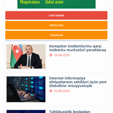
SON XƏBƏR
POPULYAR
YAZARLAR
Kompüter insidentlərinə qarşı
mübarizə mərkəzləri yaradılacaq
10-08-2026
İnternet informasiya
ehtiyatlarının sahibləri üçün yeni
öhdəliklər müəyyənləşib
10-08-2026
Təhlükəsizlik boşluqları