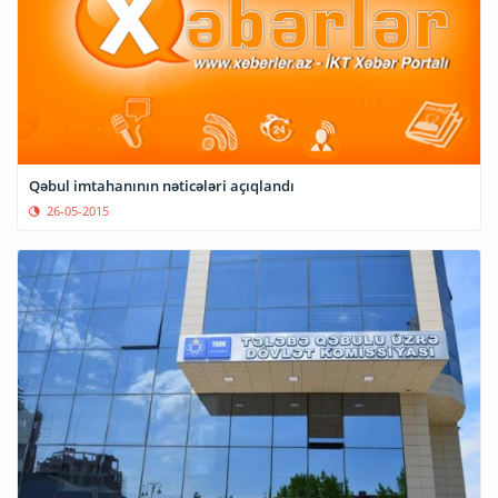
Qəbul imtahanının nəticələri açıqlandı
26-05-2015