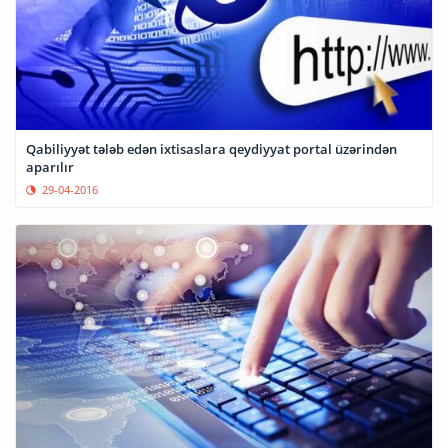
Qabiliyyət tələb edən ixtisaslara qeydiyyat portal üzərindən
aparılır
29-04-2016