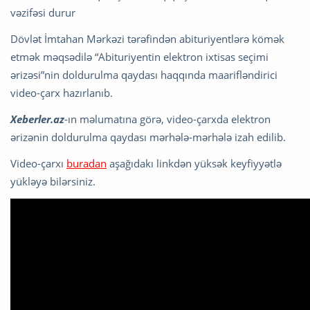
vəzifəsi durur
Dövlət İmtahan Mərkəzi tərəfindən abituriyentlərə kömək
etmək məqsədilə “Abituriyentin elektron ixtisas seçimi
ərizəsi”nin doldurulma qaydası haqqında maarifləndirici
video-çarx hazırlanıb.
Xeberler.az
-ın məlumatına görə, video-çarxda elektron
ərizənin doldurulma qaydası mərhələ-mərhələ izah edilib.
Video-çarxı
buradan
aşağıdakı linkdən yüksək keyfiyyətlə
yükləyə bilərsiniz.