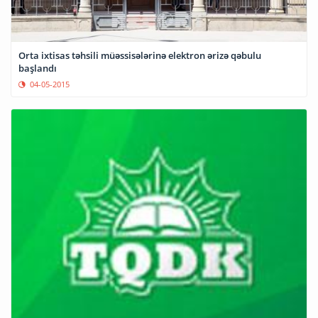
Orta ixtisas təhsili müəssisələrinə elektron ərizə qəbulu
başlandı
04-05-2015