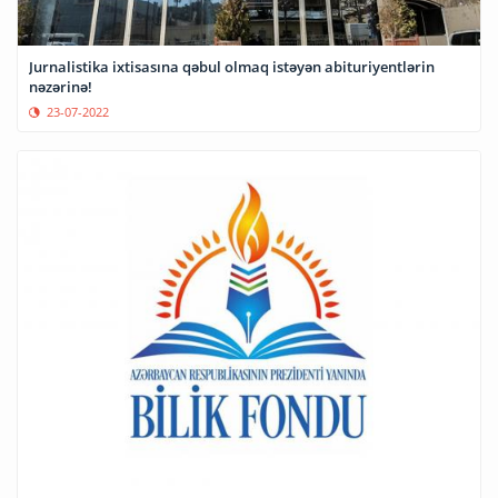
Jurnalistika ixtisasına qəbul olmaq istəyən abituriyentlərin
nəzərinə!
23-07-2022