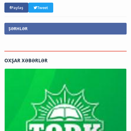
Paylaş
Tweet
ŞƏRHLƏR
OXŞAR XƏBƏRLƏR