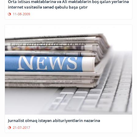
Orta ixtisas məktəblərinə və Ali məktəblərin boş qalan yerlərinə
internet vasitəsilə sənəd qəbulu başa çatır
11-08-2009
Jurnalist olmaq istəyən abituriyentlərin nəzərinə
21-07-2017