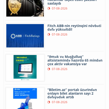
saxlayıb
07-08-2026
Fitch ABB-nin reytinqini növbəti
dəfə yüksəltdi!
07-08-2026
“Əmək və Məşğulluq”
altsistemində hazırda 65 mindən
çox aktiv vakansiya var
07-08-2026
“Biletim.az” portalı üzərindən
onlayn bilet alanların sayı 2
dəfəyədək artıb
07-08-2026