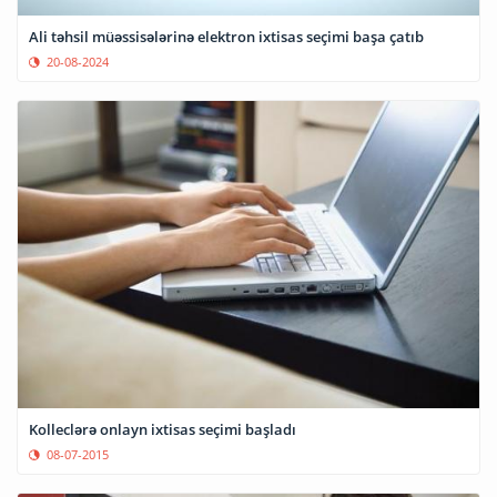
Ali təhsil müəssisələrinə elektron ixtisas seçimi başa çatıb
20-08-2024
Kolleclərə onlayn ixtisas seçimi başladı
08-07-2015