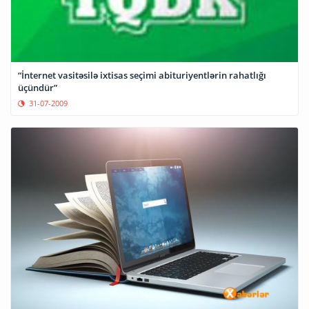
“İnternet vasitəsilə ixtisas seçimi abituriyentlərin rahatlığı
üçündür”
31-07-2009