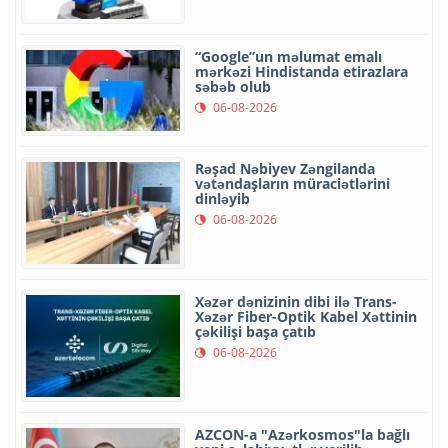
“Google”un məlumat emalı
mərkəzi Hindistanda etirazlara
səbəb olub
06-08-2026
Rəşad Nəbiyev Zəngilanda
vətəndaşların müraciətlərini
dinləyib
06-08-2026
Xəzər dənizinin dibi ilə Trans-
Xəzər Fiber-Optik Kabel Xəttinin
çəkilişi başa çatıb
06-08-2026
AZCON-a "Azərkosmos"la bağlı