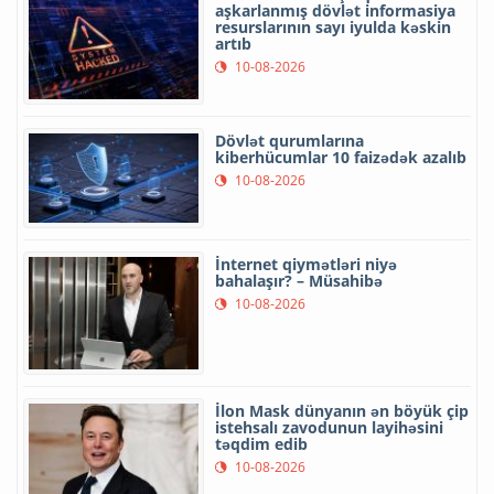
aşkarlanmış dövlət informasiya
resurslarının sayı iyulda kəskin
artıb
10-08-2026
Dövlət qurumlarına
kiberhücumlar 10 faizədək azalıb
10-08-2026
İnternet qiymətləri niyə
bahalaşır? – Müsahibə
10-08-2026
İlon Mask dünyanın ən böyük çip
istehsalı zavodunun layihəsini
təqdim edib
10-08-2026