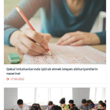
Qəbul imtahanlarında iştirak etmək istəyən abituriyentlərin
nəzərinə!
17-06-2022