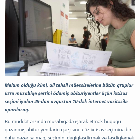
Məlum olduğu kimi, ali təhsil müəssisələrinə bütün qruplar
üzrə müsabiqə şərtini ödəmiş abituriyentlər üçün ixtisas
seçimi iyulun 29-dan avqustun 10-dək internet vasitəsilə
aparılacaq.
Bu müddət ərzində müsabiqədə iştirak etmək hüququ
qazanmış abituriyentlərin qarşısında öz ixtisas seçiminə bir
daha nəzər salmaq, seçimini dəqiqləşdirmək və təsdiqləmək