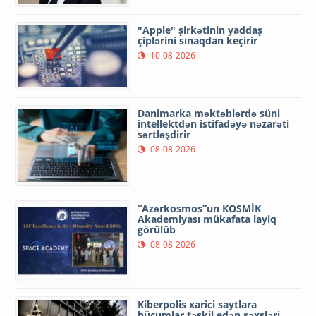
"Apple" şirkətinin yaddaş
çiplərini sınaqdan keçirir
10-08-2026
Danimarka məktəblərdə süni
intellektdən istifadəyə nəzarəti
sərtləşdirir
08-08-2026
“Azərkosmos”un KOSMİK
Akademiyası mükafata layiq
görülüb
08-08-2026
Kiberpolis xarici saytlara
hücumlar təşkil edən şəxsləri