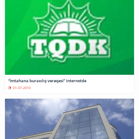
“İmtahana buraxılış vərəqəsi” internetdə
01-07-2010