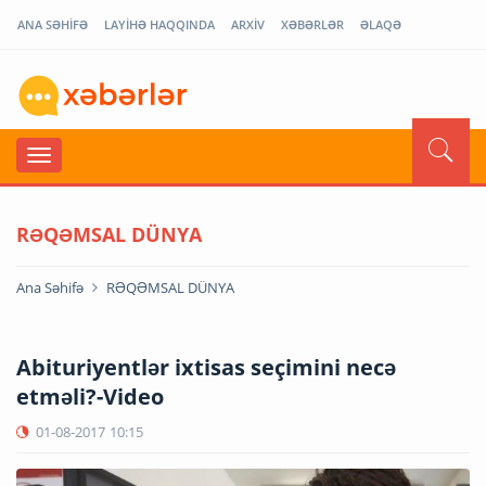
ANA SƏHİFƏ
LAYİHƏ HAQQINDA
ARXİV
XƏBƏRLƏR
ƏLAQƏ
RƏQƏMSAL DÜNYA
Ana Səhifə
RƏQƏMSAL DÜNYA
Abituriyentlər ixtisas seçimini necə
etməli?-Video
01-08-2017
10:15