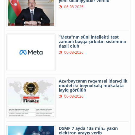
yeni səlahiyyətlər verilib
06-08-2026
“Meta”nın süni intellekti test
zamanı başqa şirkətin sisteminə
daxil olub
06-08-2026
Azərbaycanın rəqəmsal idarəçilik
model iki beynəlxalq mükafata
layiq görülüb
06-08-2026
DSMF 7 ayda 135 minə yaxın
elektron arayış verib