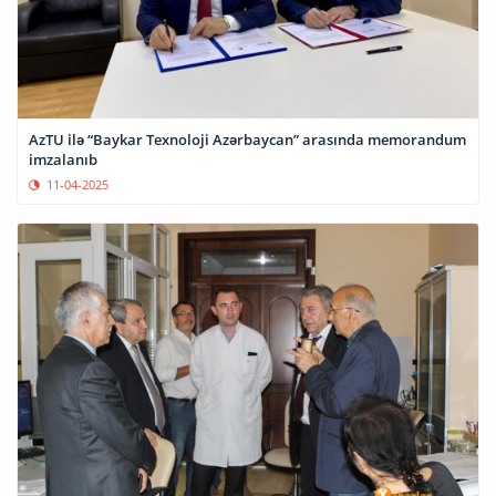
AzTU ilə “Baykar Texnoloji Azərbaycan” arasında memorandum
imzalanıb
11-04-2025