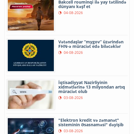
Bakcell rouminqi ilə yay tətilində
dünyanı kəşf et
04-08-2026
Vətəndaşlar “mygov” üzərindən
FHN-ə müraciət edə biləcəklər
04-08-2026
İqtisadiyyat Nazirliyinin
xidmətlərinə 13 milyondan artıq
müraciət olub
03-08-2026
"Elektron kredit və zəmanət"
sisteminin Əsasnaməsi" dəyişib
03-08-2026