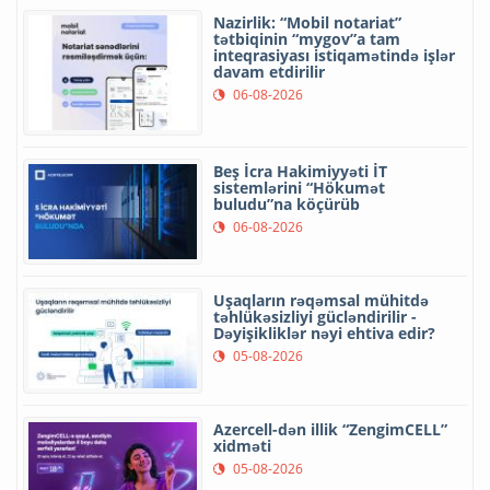
Nazirlik: “Mobil notariat”
tətbiqinin “mygov”a tam
inteqrasiyası istiqamətində işlər
davam etdirilir
06-08-2026
Beş İcra Hakimiyyəti İT
sistemlərini “Hökumət
buludu”na köçürüb
06-08-2026
Uşaqların rəqəmsal mühitdə
təhlükəsizliyi gücləndirilir -
Dəyişikliklər nəyi ehtiva edir?
05-08-2026
Azercell-dən illik “ZengimCELL”
xidməti
05-08-2026