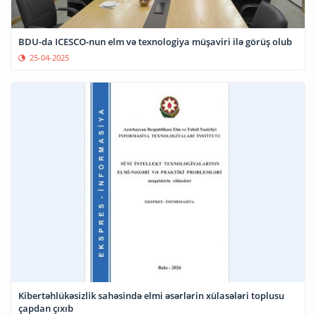
BDU-da ICESCO-nun elm və texnologiya müşaviri ilə görüş olub
25-04-2025
Kibertəhlükəsizlik sahəsində elmi əsərlərin xülasələri toplusu
çapdan çıxıb