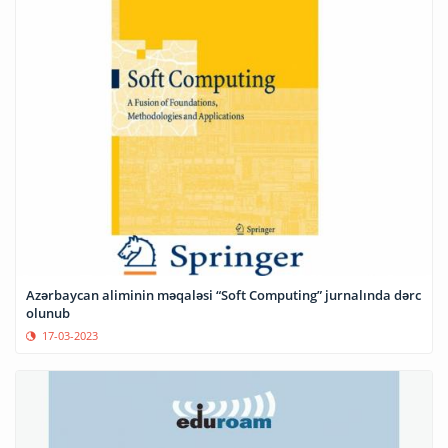
Azərbaycan aliminin məqaləsi “Soft Computing” jurnalında dərc
olunub
17-03-2023