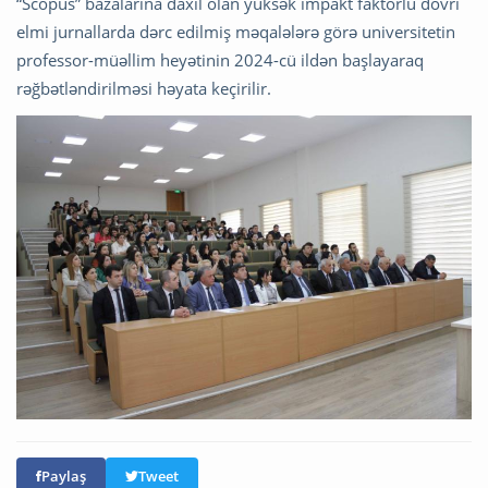
“Scopus” bazalarına daxil olan yüksək impakt faktorlu dövri
elmi jurnallarda dərc edilmiş məqalələrə görə universitetin
professor-müəllim heyətinin 2024-cü ildən başlayaraq
rəğbətləndirilməsi həyata keçirilir.
Paylaş
Tweet