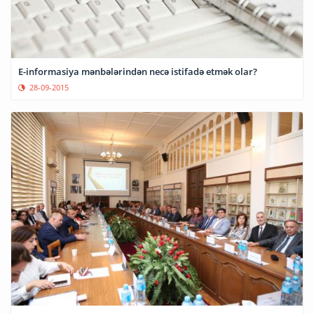
E-informasiya mənbələrindən necə istifadə etmək olar?
28-09-2015