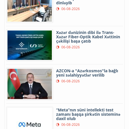
dinləyib
06-08-2026
Xəzər dənizinin dibi ilə Trans-
Xəzər Fiber-Optik Kabel Xəttinin
çəkilişi başa çatıb
06-08-2026
AZCON-a "Azərkosmos"la bağlı
yeni səlahiyyətlər verilib
06-08-2026
“Meta”nın süni intellekti test
zamanı başqa şirkətin sisteminə
daxil olub
06-08-2026