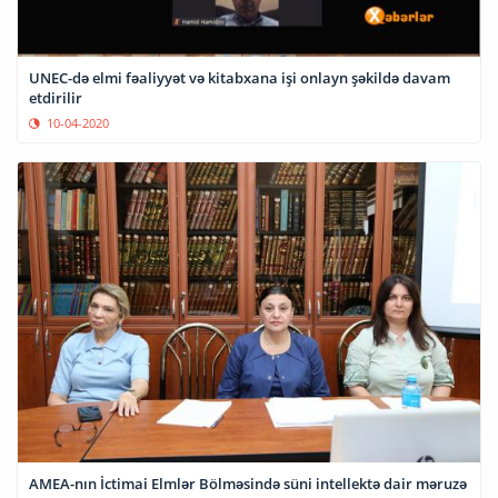
UNEC-də elmi fəaliyyət və kitabxana işi onlayn şəkildə davam
etdirilir
10-04-2020
AMEA-nın İctimai Elmlər Bölməsində süni intellektə dair məruzə