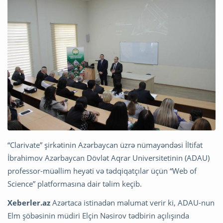
“Clarivate” şirkətinin Azərbaycan üzrə nümayəndəsi İltifat
İbrahimov Azərbaycan Dövlət Aqrar Universitetinin (ADAU)
professor-müəllim heyəti və tədqiqatçılar üçün “Web of
Science” platformasına dair təlim keçib.
Xeberler.az
Azərtaca istinadən məlumat verir ki, ADAU-nun
Elm şöbəsinin müdiri Elçin Nəsirov tədbirin açılışında