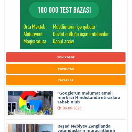
SON XƏBƏR
POPULYAR
YAZARLAR
“Google”un məlumat emalı
mərkəzi Hindistanda etirazlara
səbəb olub
06-08-2026
Rəşad Nəbiyev Zəngilanda
vətəndaşların müraciətlərini