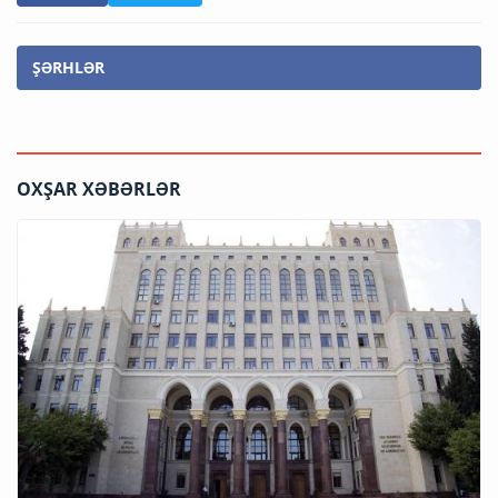
ŞƏRHLƏR
OXŞAR XƏBƏRLƏR