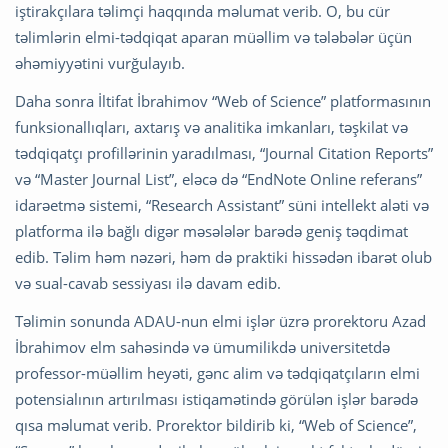
iştirakçılara təlimçi haqqında məlumat verib. O, bu cür
təlimlərin elmi-tədqiqat aparan müəllim və tələbələr üçün
əhəmiyyətini vurğulayıb.
Daha sonra İltifat İbrahimov “Web of Science” platformasının
funksionallıqları, axtarış və analitika imkanları, təşkilat və
tədqiqatçı profillərinin yaradılması, “Journal Citation Reports”
və “Master Journal List”, eləcə də “EndNote Online referans”
idarəetmə sistemi, “Research Assistant” süni intellekt aləti və
platforma ilə bağlı digər məsələlər barədə geniş təqdimat
edib. Təlim həm nəzəri, həm də praktiki hissədən ibarət olub
və sual-cavab sessiyası ilə davam edib.
Təlimin sonunda ADAU-nun elmi işlər üzrə prorektoru Azad
İbrahimov elm sahəsində və ümumilikdə universitetdə
professor-müəllim heyəti, gənc alim və tədqiqatçıların elmi
potensialının artırılması istiqamətində görülən işlər barədə
qısa məlumat verib. Prorektor bildirib ki, “Web of Science”,