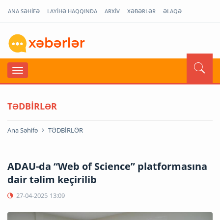
ANA SƏHİFƏ
LAYİHƏ HAQQINDA
ARXİV
XƏBƏRLƏR
ƏLAQƏ
TƏDBİRLƏR
Ana Səhifə
TƏDBİRLƏR
ADAU-da “Web of Science” platformasına
dair təlim keçirilib
27-04-2025
13:09