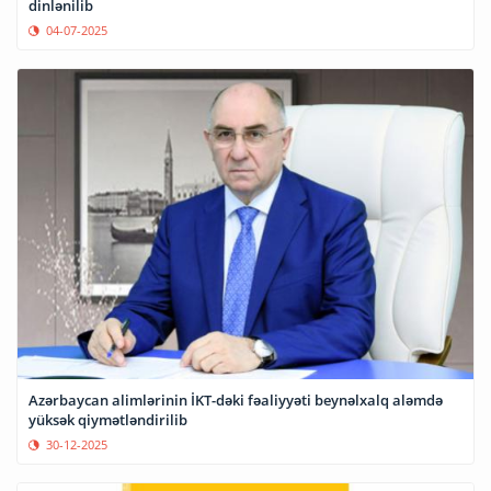
dinlənilib
04-07-2025
Azərbaycan alimlərinin İKT-dəki fəaliyyəti beynəlxalq aləmdə
yüksək qiymətləndirilib
30-12-2025