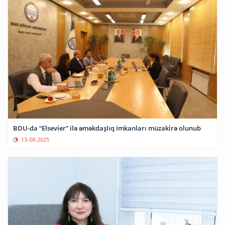
BDU-da “Elsevier” ilə əməkdaşlıq imkanları müzakirə olunub
13-08-2025