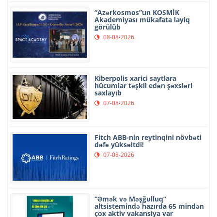
“Azərkosmos”un KOSMİK
Akademiyası mükafata layiq
görülüb
08-08-2026
Kiberpolis xarici saytlara
hücumlar təşkil edən şəxsləri
saxlayıb
07-08-2026
Fitch ABB-nin reytinqini növbəti
dəfə yüksəltdi!
07-08-2026
“Əmək və Məşğulluq”
altsistemində hazırda 65 mindən
çox aktiv vakansiya var