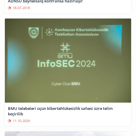
ADNSU beynəlxalq konfransa hazırlaşır
18-07-2018
BMU tələbələri üçün kibertəhlükəsizlik sahəsi üzrə təlim
keçirilib
11-10-2024