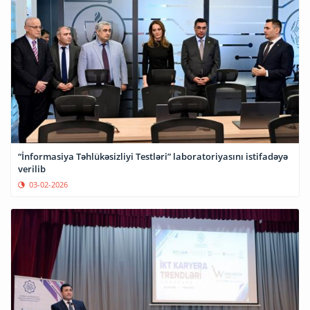
“İnformasiya Təhlükəsizliyi Testləri” laboratoriyasını istifadəyə
verilib
03-02-2026