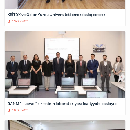
XRİTDX və Odlar Yurdu Universiteti əməkdaşlıq edəcək
19-03-2026
BANM “Huawei” şirkətinin laboratoriyası fəaliyyətə başlayıb
19-03-2024