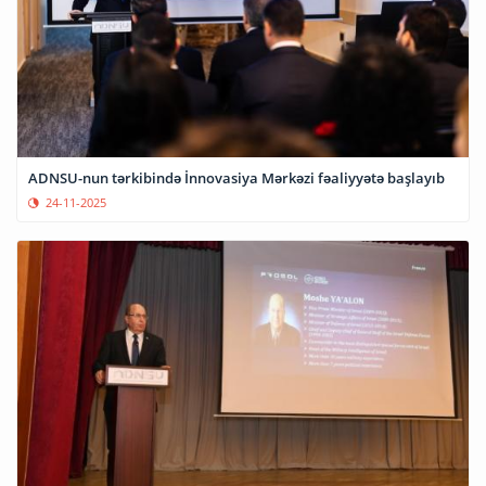
ADNSU-nun tərkibində İnnovasiya Mərkəzi fəaliyyətə başlayıb
24-11-2025