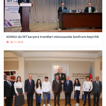
ADNSU-da İKT karyera trendləri mövzusunda konfrans keçirilib
28-11-2018