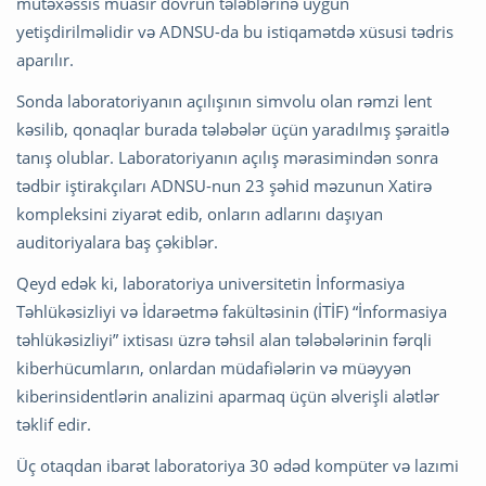
mütəxəssis müasir dövrün tələblərinə uyğun
yetişdirilməlidir və ADNSU-da bu istiqamətdə xüsusi tədris
aparılır.
Sonda laboratoriyanın açılışının simvolu olan rəmzi lent
kəsilib, qonaqlar burada tələbələr üçün yaradılmış şəraitlə
tanış olublar. Laboratoriyanın açılış mərasimindən sonra
tədbir iştirakçıları ADNSU-nun 23 şəhid məzunun Xatirə
kompleksini ziyarət edib, onların adlarını daşıyan
auditoriyalara baş çəkiblər.
Qeyd edək ki, laboratoriya universitetin İnformasiya
Təhlükəsizliyi və İdarəetmə fakültəsinin (İTİF) “İnformasiya
təhlükəsizliyi” ixtisası üzrə təhsil alan tələbələrinin fərqli
kiberhücumların, onlardan müdafiələrin və müəyyən
kiberinsidentlərin analizini aparmaq üçün əlverişli alətlər
təklif edir.
Üç otaqdan ibarət laboratoriya 30 ədəd kompüter və lazımi