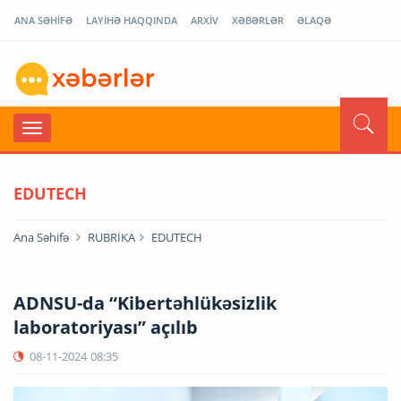
ANA SƏHİFƏ
LAYİHƏ HAQQINDA
ARXİV
XƏBƏRLƏR
ƏLAQƏ
EDUTECH
Ana Səhifə
RUBRİKA
EDUTECH
ADNSU-da “Kibertəhlükəsizlik
laboratoriyası” açılıb
08-11-2024
08:35