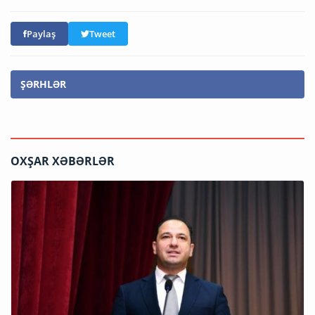
Paylaş
Tweet
ŞƏRHLƏR
OXŞAR XƏBƏRLƏR