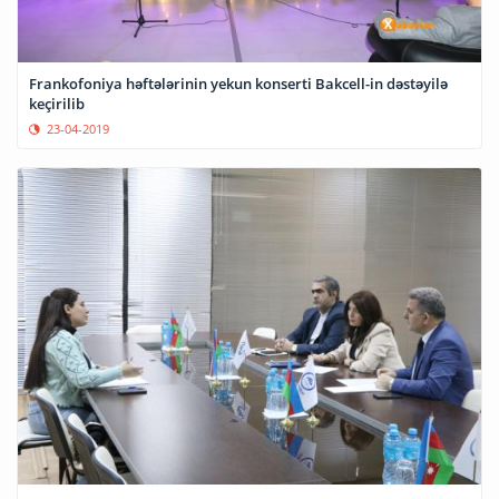
Frankofoniya həftələrinin yekun konserti Bakcell-in dəstəyilə
keçirilib
23-04-2019