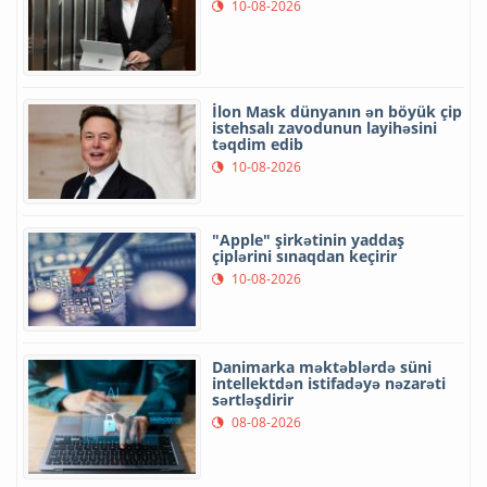
10-08-2026
İlon Mask dünyanın ən böyük çip
istehsalı zavodunun layihəsini
təqdim edib
10-08-2026
"Apple" şirkətinin yaddaş
çiplərini sınaqdan keçirir
10-08-2026
Danimarka məktəblərdə süni
intellektdən istifadəyə nəzarəti
sərtləşdirir
08-08-2026