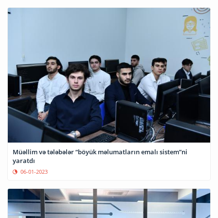
Müəllim və tələbələr “böyük məlumatların emalı sistem”ni
yaratdı
06-01-2023