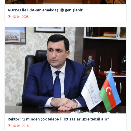
ADNSU ilə İRİA-nın əməkdaşlığı genişlənir
18-04-2025
Rektor: “2 mindən çox tələbə İT ixtisaslar üzrə təhsil alır”
18-04-2018