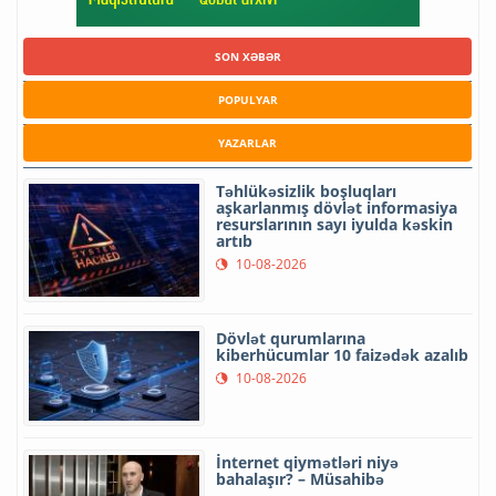
SON XƏBƏR
POPULYAR
YAZARLAR
Təhlükəsizlik boşluqları
aşkarlanmış dövlət informasiya
resurslarının sayı iyulda kəskin
artıb
10-08-2026
Dövlət qurumlarına
kiberhücumlar 10 faizədək azalıb
10-08-2026
İnternet qiymətləri niyə
bahalaşır? – Müsahibə