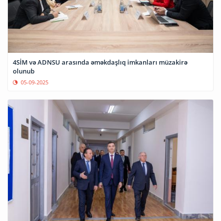
4SİM və ADNSU arasında əməkdaşlıq imkanları müzakirə
olunub
05-09-2025