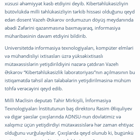
xüsusi əhəmiyyət kəsb etdiyini deyib. Kibertəhlükəsizliyin
bütövlükdə milli təhlükəsizliyin tərkib hissəsi olduğunu qeyd
edən dosent Vazeh Əskərov ordumuzun döyüş meydanında
əbədi Zəfərini qazanmasına baxmayaraq, informasiya
müharibəsinin davam etdiyini bildirib.
Universitetdə informasiya texnologiyaları, kompüter elmləri
və mühəndisliyi ixtisasları üzrə yüksəkixtisaslı
mütəxəssislərin yetişdirildiyini nəzərə çatdıran Vazeh
Əskərov “Kibertəhlükəsizlik laboratoriyası”nın açılmasının bu
istiqamətdə təhsil alan tələbələrin yetişdirilməsinə mühüm
töhfə verəcəyini qeyd edib.
Milli Məclisin deputatı Tahir Mirkişili, İnformasiya
Texnologiyaları İnstitutunun baş direktoru Rasim Əliquliyev
və digər şəxslər çıxışlarında ADNSU-nun dövlətimiz və
xalqımız üçün yetişdirdiyi mütəxəssislərə hər zaman ehtiyac
olduğunu vurğulayıblar. Çıxışlarda qeyd olunub ki, bugünkü