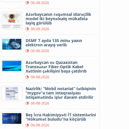
06-08-2026
Azərbaycanın rəqəmsal idarəçilik
model iki beynəlxalq mükafata
layiq görülüb
06-08-2026
DSMF 7 ayda 135 minə yaxın
elektron arayış verib
06-08-2026
Azərbaycan və Qazaxıstan
Transxəzər Fiber-Optik Kabel
Xəttinin çəkilişini başa çatdırıb
06-08-2026
Nazirlik: “Mobil notariat” tətbiqinin
“mygov”a tam inteqrasiyası
istiqamətində işlər davam etdirilir
06-08-2026
Beş İcra Hakimiyyəti İT sistemlərini
“Hökumət buludu”na köçürüb
06-08-2026