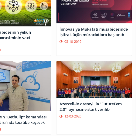
İnnovasiya Mükafatı müsabiqəsində
biqəsinin yekun
iştirak üçün müraciətlərə başlanıb
ərasiminin vaxtı
08-10-2019
9
Azercell-in dəstəyi ilə “FutureFem
2.0” layihəsinə start verilib
12-03-2026
ın “BethClip” komandası
disi”ndə təcrübə keçəcək
4