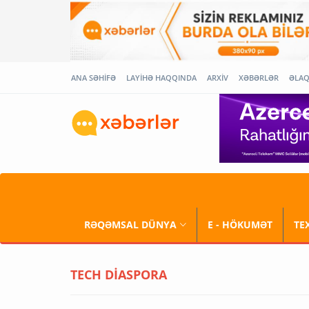
ANA SƏHİFƏ
LAYİHƏ HAQQINDA
ARXİV
XƏBƏRLƏR
ƏLA
RƏQƏMSAL DÜNYA
E - HÖKUMƏT
TE
TECH DİASPORA