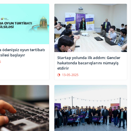
 ödənişsiz oyun tərtibatı
lsiləsi başlayır
Startap yolunda ilk addım: Gənclər
5
hakatonda bacarıqlarını nümayiş
etdirir
13-05-2025