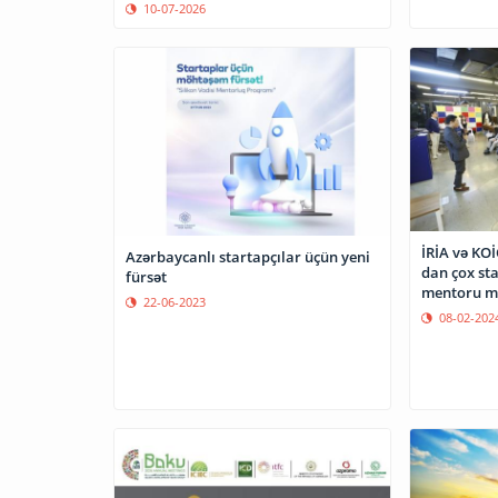
10-07-2026
İRİA və KOİ
Azərbaycanlı startapçılar üçün yeni
dan çox sta
fürsət
mentoru m
22-06-2023
08-02-202