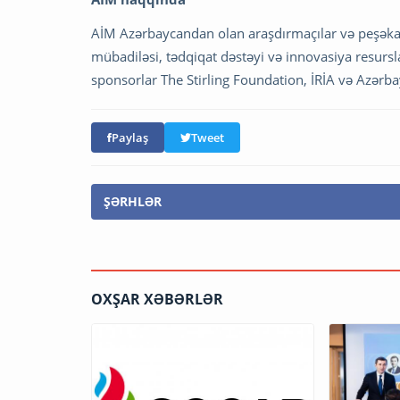
AİM Azərbaycandan olan araşdırmaçılar və peşəkarl
mübadiləsi, tədqiqat dəstəyi və innovasiya resursl
sponsorlar The Stirling Foundation, İRİA və Azər
Paylaş
Tweet
ŞƏRHLƏR
OXŞAR XƏBƏRLƏR