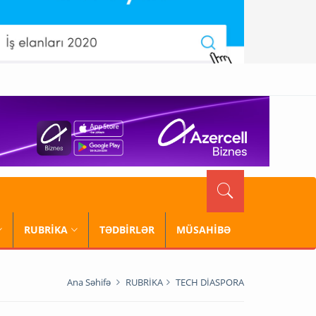
RUBRİKA
TƏDBİRLƏR
MÜSAHİBƏ
Ana Səhifə
RUBRİKA
TECH DİASPORA