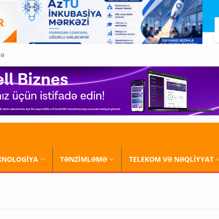
QƏ
XNOLOGİYA
TƏNZİMLƏMƏ
TELEKOM VƏ NƏQLİYYAT