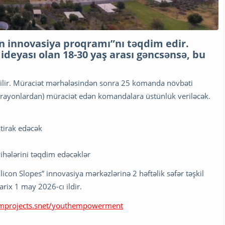
 innovasiya proqramı”nı təqdim edir.
ideyası olan 18-30 yaş arası gəncsənsə, bu
irilir. Müraciət mərhələsindən sonra 25 komanda növbəti
 (rayonlardan) müraciət edən komandalara üstünlük veriləcək.
ştirak edəcək
hələrini təqdim edəcəklər
icon Slopes” innovasiya mərkəzlərinə 2 həftəlik səfər təşkil
arix 1 may 2026-cı ildir.
mprojects.snet/youthempowerment