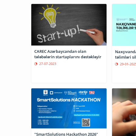
CAREC Azərbaycandan olan
Naxçıvanda
tələbələrin startaplarını dəstəkləyir
təlimləri si
27-07-2023
29-01-202
"SmartSolutions Hackathon 2026"