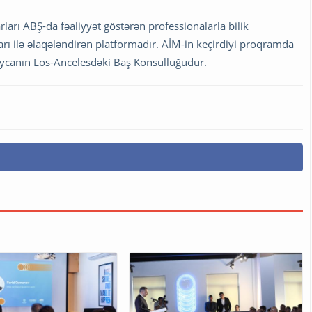
arı ABŞ-da fəaliyyət göstərən professionalarla bilik
arı ilə əlaqələndirən platformadır. AİM-in keçirdiyi proqramda
baycanın Los-Ancelesdəki Baş Konsulluğudur.