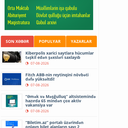
SON XƏBƏR
POPULYAR
YAZARLAR
Kiberpolis xarici saytlara hücumlar
təşkil edən şəxsləri saxlayıb
07-08-2026
Fitch ABB-nin reytinqini növbəti
dəfə yüksəltdi!
07-08-2026
“Əmək və Məşğulluq” altsistemində
hazırda 65 mindən çox aktiv
vakansiya var
07-08-2026
“Biletim.az” portalı üzərindən
onlayn bilet alanların sayı 2