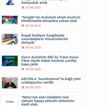
dəfəyədək artıb
07-08-2026
“Google”un məlumat emalı mərkəzi
Hindistanda etirazlara səbəb olub
06-08-2026
Rəşad Nəbiyev Zəngilanda
vətəndaşların müraciətlərini
dinləyib
06-08-2026
Xəzər dənizinin dibi ilə Trans-Xəzər
Fiber-Optik Kabel Xəttinin çəkilişi
başa çatıb
06-08-2026
AZCON-a "Azərkosmos"la bağlı yeni
səlahiyyətlər verilib
06-08-2026
“Meta”nın süni intellekti test
zamanı başqa şirkətin sisteminə
daxil olub