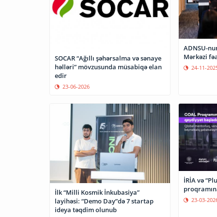
ADNSU-nun 
Mərkəzi fəa
SOCAR “Ağıllı şəhərsalma və sənaye
həlləri” mövzusunda müsabiqə elan
24-11-202
edir
23-06-2026
İRİA və “Pl
proqramına
İlk “Milli Kosmik İnkubasiya”
23-03-202
layihəsi: “Demo Day”də 7 startap
ideya təqdim olunub