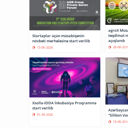
agroX Müsa
təqdimat m
Startaplar üçün müsabiqənin
açıqlanıb
növbəti mərhələsinə start verilib
28-08-201
13-06-2026
Xsolla-IDDA İnkubasiya Proqramına
start verilib
Azərbaycan
01-04-2026
“Silikon Va
19-08-201