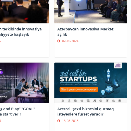
tərkibində İnnovasiya
Azərbaycan İnnovasiya Mərkəzi
liyyətə başlayıb
açılıb
5
02-10-2024
ug and Play” "GOAL"
Azercell şəxsi biznesini qurmaq
 start verir
istəyənlərə fürsət yaradır
6
13-08-2018