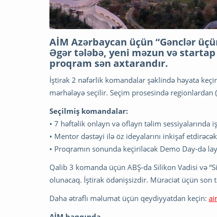
AİM Azərbaycan üçün “Gənclər üçün
Əgər tələbə, yeni məzun və startap 
proqram sən axtarandır.
İştirak 2 nəfərlik komandalar şəklində həyata keç
mərhələyə seçilir. Seçim prosesində regionlardan
Seçilmiş komandalar:
• 7 həftəlik onlayn və oflayn təlim sessiyalarında i
• Mentor dəstəyi ilə öz ideyalarını inkişaf etdirəcək
• Proqramın sonunda keçiriləcək Demo Day-də layi
Qalib 3 komanda üçün ABŞ-da Silikon Vadisi və “Sil
olunacaq. İştirak ödənişsizdir. Müraciət üçün son t
Daha ətraflı məlumat üçün qeydiyyatdan keçin:
ai
AİM haqqında