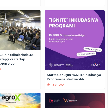
CA-nın təlimlərində 40-
rtapçı və startap
əzun olub
4
Startaplar üçün “IGNITE” İnkubasiya
Proqramına start verilib
15-01-2024