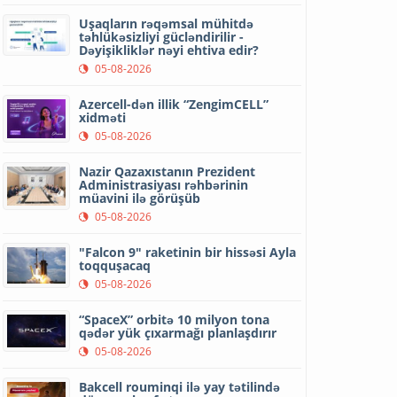
Uşaqların rəqəmsal mühitdə
təhlükəsizliyi gücləndirilir -
Dəyişikliklər nəyi ehtiva edir?
05-08-2026
Azercell-dən illik “ZengimCELL”
xidməti
05-08-2026
Nazir Qazaxıstanın Prezident
Administrasiyası rəhbərinin
müavini ilə görüşüb
05-08-2026
"Falcon 9" raketinin bir hissəsi Ayla
toqquşacaq
05-08-2026
“SpaceX” orbitə 10 milyon tona
qədər yük çıxarmağı planlaşdırır
05-08-2026
Bakcell rouminqi ilə yay tətilində