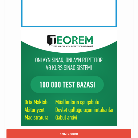
SON XƏBƏR