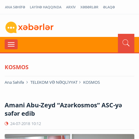
ANA SƏHİFƏ
LAYİHƏ HAQQINDA
ARXİV
XƏBƏRLƏR
ƏLAQƏ
KOSMOS
Ana Səhifə
TELEKOM VƏ NƏQLİYYAT
KOSMOS
Amani Abu-Zeyd “Azərkosmos” ASC-yə
səfər edib
24-07-2018
10:12