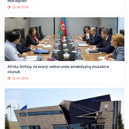
maraqlıdır
25-09-2018
Afrika İttifaqı ilə enerji sektorunda əməkdaşlıq müzakirə
olunub
25-07-2018