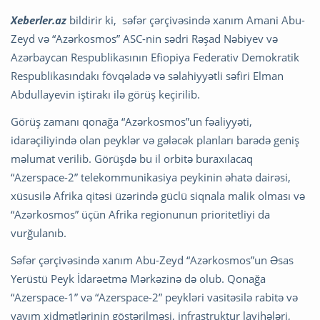
Xeberler.az
bildirir ki, səfər çərçivəsində xanım Amani Abu-
Zeyd və “Azərkosmos” ASC-nin sədri Rəşad Nəbiyev və
Azərbaycan Respublikasının Efiopiya Federativ Demokratik
Respublikasındakı fövqəladə və səlahiyyətli səfiri Elman
Abdullayevin iştirakı ilə görüş keçirilib.
Görüş zamanı qonağa “Azərkosmos”un fəaliyyəti,
idarəçiliyində olan peyklər və gələcək planları barədə geniş
məlumat verilib. Görüşdə bu il orbitə buraxılacaq
“Azerspace-2” telekommunikasiya peykinin əhatə dairəsi,
xüsusilə Afrika qitəsi üzərində güclü siqnala malik olması və
“Azərkosmos” üçün Afrika regionunun prioritetliyi da
vurğulanıb.
Səfər çərçivəsində xanım Abu-Zeyd “Azərkosmos”un Əsas
Yerüstü Peyk İdarəetmə Mərkəzinə də olub. Qonağa
“Azerspace-1” və “Azerspace-2” peykləri vasitəsilə rabitə və
yayım xidmətlərinin göstərilməsi, infrastruktur layihələri,