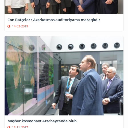
Con Batçelor : Azərkosmos auditoriyama maraqlıdır
14-03-2019
Məşhur kosmonavt Azərbaycanda olub
18-11-2017