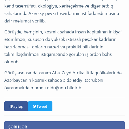
kənd təsərrüfatı, ekologiya, xəritəçəkmə və digər tətbiq
sahələrində Azersky peyki təsvirlərinin istifadə edilməsinə
dair məlumat verilib.
Görüşdə, həmçinin, kosmik sahədə insan kapitalının inkişaf
etdirilməsi, xüsusən də yüksək ixtisaslı peşəkar kadrların
hazırlanması, onların nəzəri və praktiki biliklərinin
təkmilləşdirilməsi istiqamətində görülən işlərdən bəhs
olunub.
Görüş əsnasında xanım Abu-Zeyd Afrika İttifaqı ölkələrində
Azərbaycanın kosmik sahədə əldə etdiyi təcrübəni
öyrənməkdə maraqlı olduğunu bildirib.
Paylaş
Tweet
ŞƏRHLƏR