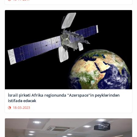
İsrail şirkəti Afrika regionunda "Azerspace"in peyklərindən
istifadə edəcək
18-03-2023