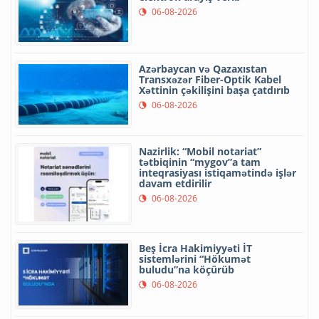
06-08-2026
Azərbaycan və Qazaxıstan
Transxəzər Fiber-Optik Kabel
Xəttinin çəkilişini başa çatdırıb
06-08-2026
Nazirlik: “Mobil notariat”
tətbiqinin “mygov”a tam
inteqrasiyası istiqamətində işlər
davam etdirilir
06-08-2026
Beş İcra Hakimiyyəti İT
sistemlərini “Hökumət
buludu”na köçürüb
06-08-2026