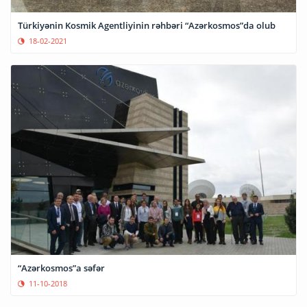
Türkiyənin Kosmik Agentliyinin rəhbəri “Azərkosmos”da olub
18-02-2021
“Azərkosmos”a səfər
11-10-2018