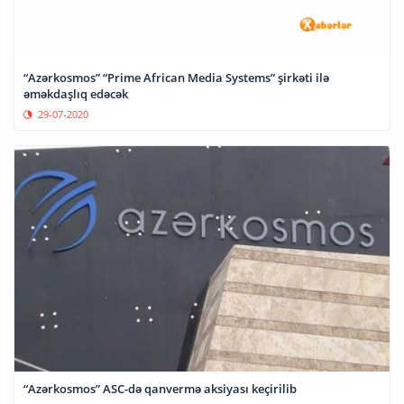
“Azərkosmos” “Prime African Media Systems” şirkəti ilə
əməkdaşlıq edəcək
29-07-2020
“Azərkosmos” ASC-də qanvermə aksiyası keçirilib