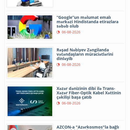
“Google”un məlumat emalı
mərkəzi Hindistanda etirazlara
səbəb olub
06-08-2026
Rəşad Nəbiyev Zəngilanda
vətəndaşların müraciətlərini
dinləyib
06-08-2026
Xəzər dənizinin dibi ilə Trans-
Xəzər Fiber-Optik Kabel Xəttinin
çəkilişi başa çatıb
06-08-2026
AZCON-a "Azərkosmos"la bağlı