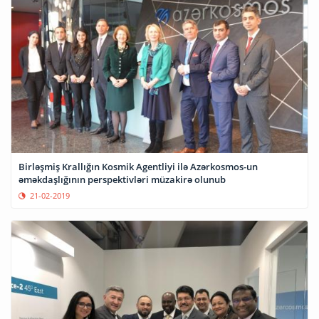
Birləşmiş Krallığın Kosmik Agentliyi ilə Azərkosmos-un
əməkdaşlığının perspektivləri müzakirə olunub
21-02-2019