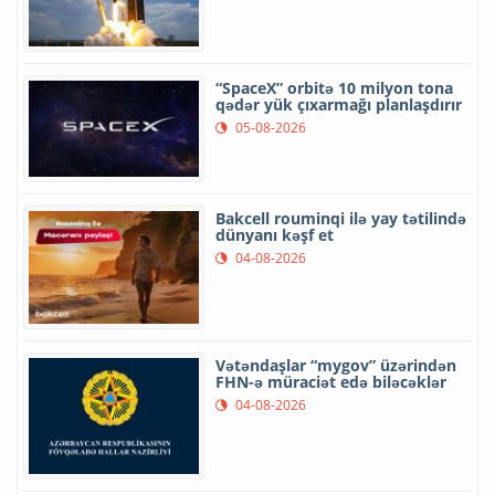
“SpaceX” orbitə 10 milyon tona
qədər yük çıxarmağı planlaşdırır
05-08-2026
Bakcell rouminqi ilə yay tətilində
dünyanı kəşf et
04-08-2026
Vətəndaşlar “mygov” üzərindən
FHN-ə müraciət edə biləcəklər
04-08-2026