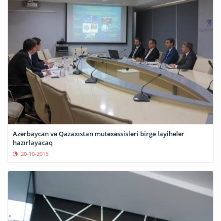
Azərbaycan və Qazaxıstan mütəxəssisləri birgə layihələr
hazırlayacaq
20-10-2015