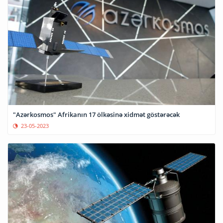
"Azərkosmos" Afrikanın 17 ölkəsinə xidmət göstərəcək
23-05-2023