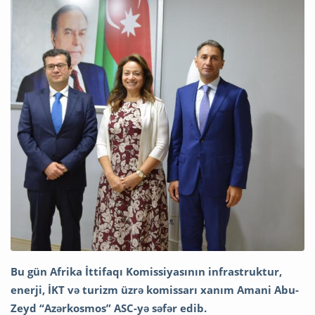
Bu gün Afrika İttifaqı Komissiyasının infrastruktur,
enerji, İKT və turizm üzrə komissarı xanım Amani Abu-
Zeyd “Azərkosmos” ASC-yə səfər edib.