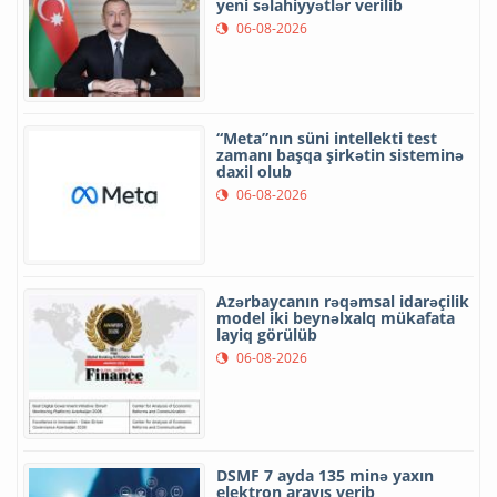
yeni səlahiyyətlər verilib
06-08-2026
“Meta”nın süni intellekti test
zamanı başqa şirkətin sisteminə
daxil olub
06-08-2026
Azərbaycanın rəqəmsal idarəçilik
model iki beynəlxalq mükafata
layiq görülüb
06-08-2026
DSMF 7 ayda 135 minə yaxın
elektron arayış verib