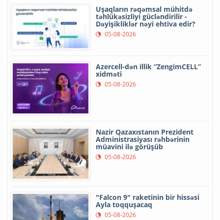
Uşaqların rəqəmsal mühitdə
təhlükəsizliyi gücləndirilir -
Dəyişikliklər nəyi ehtiva edir?
05-08-2026
Azercell-dən illik “ZengimCELL”
xidməti
05-08-2026
Nazir Qazaxıstanın Prezident
Administrasiyası rəhbərinin
müavini ilə görüşüb
05-08-2026
"Falcon 9" raketinin bir hissəsi
Ayla toqquşacaq
05-08-2026