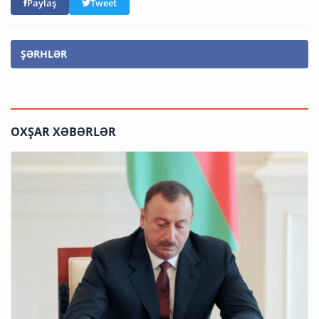
Paylaş
Tweet
ŞƏRHLƏR
OXŞAR XƏBƏRLƏR