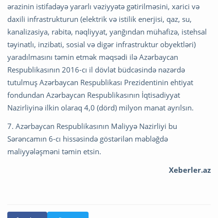
ərazinin istifadəyə yararlı vəziyyətə gətirilməsini, xarici və
daxili infrastrukturun (elektrik və istilik enerjisi, qaz, su,
kanalizasiya, rabitə, nəqliyyat, yanğından mühafizə, istehsal
təyinatlı, inzibati, sosial və digər infrastruktur obyektləri)
yaradılmasını təmin etmək məqsədi ilə Azərbaycan
Respublikasının 2016-cı il dövlət büdcəsində nəzərdə
tutulmuş Azərbaycan Respublikası Prezidentinin ehtiyat
fondundan Azərbaycan Respublikasının İqtisadiyyat
Nazirliyinə ilkin olaraq 4,0 (dörd) milyon manat ayrılsın.
7. Azərbaycan Respublikasının Maliyyə Nazirliyi bu
Sərəncamın 6-cı hissəsində göstərilən məbləğdə
maliyyələşməni təmin etsin.
Xeberler.az