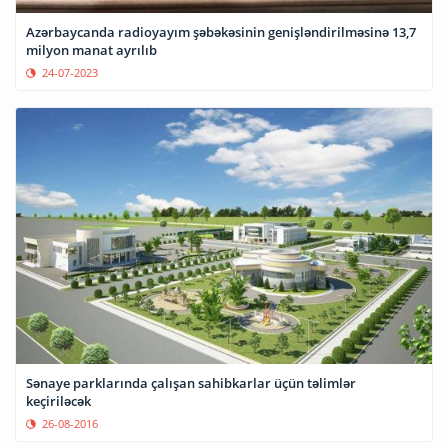
Azərbaycanda radioyayım şəbəkəsinin genişləndirilməsinə 13,7
milyon manat ayrılıb
24-07-2023
Sənaye parklarında çalışan sahibkarlar üçün təlimlər
keçiriləcək
26-08-2016