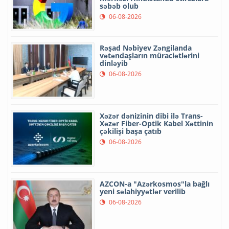
səbəb olub
06-08-2026
Rəşad Nəbiyev Zəngilanda
vətəndaşların müraciətlərini
dinləyib
06-08-2026
Xəzər dənizinin dibi ilə Trans-
Xəzər Fiber-Optik Kabel Xəttinin
çəkilişi başa çatıb
06-08-2026
AZCON-a "Azərkosmos"la bağlı
yeni səlahiyyətlər verilib
06-08-2026