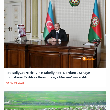
İqtisadiyyat Nazirliyinin tabeliyində “Dördüncü Sənaye
İnqilabının Təhlili və Koordinasiya Mərkəzi” yaradılıb
06-01-2021