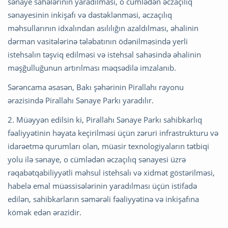
sənaye sahələrinin yaradılması, o cümlədən əczaçılıq
sənayesinin inkişafı və dəstəklənməsi, əczaçılıq
məhsullarının idxalından asılılığın azaldılması, əhalinin
dərman vasitələrinə tələbatının ödənilməsində yerli
istehsalın təşviq edilməsi və istehsal sahəsində əhalinin
məşğulluğunun artırılması məqsədilə imzalanıb.
Sərəncama əsasən, Bakı şəhərinin Pirallahı rayonu
ərazisində Pirallahı Sənaye Parkı yaradılır.
2. Müəyyən edilsin ki, Pirallahı Sənaye Parkı sahibkarlıq
fəaliyyətinin həyata keçirilməsi üçün zəruri infrastrukturu və
idarəetmə qurumları olan, müasir texnologiyaların tətbiqi
yolu ilə sənaye, o cümlədən əczaçılıq sənayesi üzrə
rəqabətqabiliyyətli məhsul istehsalı və xidmət göstərilməsi,
habelə emal müəssisələrinin yaradılması üçün istifadə
edilən, sahibkarların səmərəli fəaliyyətinə və inkişafına
kömək edən ərazidir.