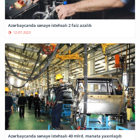
Azərbaycanda sənaye istehsalı 2 faiz azalıb
12-07-2023
Azərbaycanda sənaye istehsalı 40 mlrd. manata yaxınlaşıb