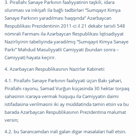
3. Pirallahı Sənaye Parkının fəaliyyətinin təşkili, idarə
olunması və inkişafı ilə bağlı tədbirləri “Sumqayıt Kimya
Sənaye Parkının yaradılması haqqında” Azərbaycan
Respublikası Prezidentinin 2011-ci il 21 dekabr tarixli 548
nömrəli Fərmanı ilə Azərbaycan Respublikası İqtisadiyyat
Nazirliyinin tabeliyində yaradılmış “Sumqayıt Kimya Sənaye
Parkı” Məhdud Məsuliyyətli Cəmiyyəti (bundan sonra –
Cəmiyyət) həyata keçirir.
4. Azərbaycan Respublikasının Nazirlər Kabineti:
4.1. Pirallahı Sənaye Parkının fəaliyyəti üçün Bakı şəhəri,
Pirallahı rayonu, Səməd Vurğun küçəsində 30 hektar torpaq
sahəsinin icarəyə vermək hüququ ilə Cəmiyyətin daimi
istifadəsinə verilməsini iki ay müddətində təmin etsin və bu
barədə Azərbaycan Respublikasının Prezidentinə məlumat
versin;
4.2. bu Sərəncamdan irəli gələn digər məsələləri həll etsin.