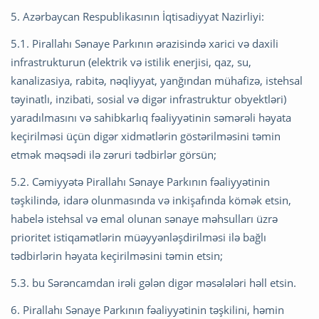
5. Azərbaycan Respublikasının İqtisadiyyat Nazirliyi:
5.1. Pirallahı Sənaye Parkının ərazisində xarici və daxili
infrastrukturun (elektrik və istilik enerjisi, qaz, su,
kanalizasiya, rabitə, nəqliyyat, yanğından mühafizə, istehsal
təyinatlı, inzibati, sosial və digər infrastruktur obyektləri)
yaradılmasını və sahibkarlıq fəaliyyətinin səmərəli həyata
keçirilməsi üçün digər xidmətlərin göstərilməsini təmin
etmək məqsədi ilə zəruri tədbirlər görsün;
5.2. Cəmiyyətə Pirallahı Sənaye Parkının fəaliyyətinin
təşkilində, idarə olunmasında və inkişafında kömək etsin,
habelə istehsal və emal olunan sənaye məhsulları üzrə
prioritet istiqamətlərin müəyyənləşdirilməsi ilə bağlı
tədbirlərin həyata keçirilməsini təmin etsin;
5.3. bu Sərəncamdan irəli gələn digər məsələləri həll etsin.
6. Pirallahı Sənaye Parkının fəaliyyətinin təşkilini, həmin