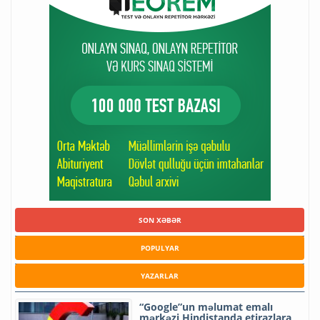
SON XƏBƏR
POPULYAR
YAZARLAR
“Google”un məlumat emalı
mərkəzi Hindistanda etirazlara