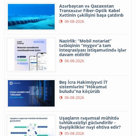
Azərbaycan və Qazaxıstan
Transxəzər Fiber-Optik Kabel
Xəttinin çəkilişini başa çatdırıb
06-08-2026
Nazirlik: “Mobil notariat”
tətbiqinin “mygov”a tam
inteqrasiyası istiqamətində işlər
davam etdirilir
06-08-2026
Beş İcra Hakimiyyəti İT
sistemlərini “Hökumət
buludu”na köçürüb
06-08-2026
Uşaqların rəqəmsal mühitdə
təhlükəsizliyi gücləndirilir -
Dəyişikliklər nəyi ehtiva edir?
05-08-2026