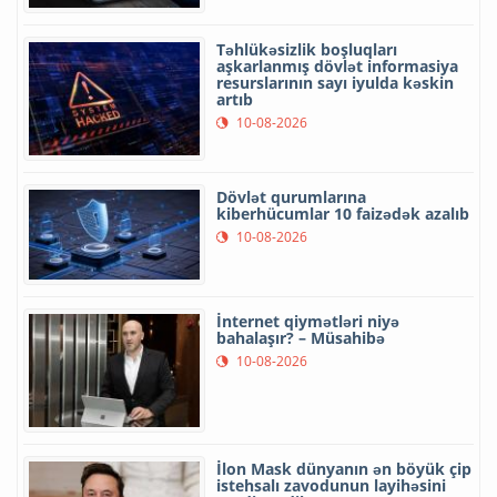
Təhlükəsizlik boşluqları
aşkarlanmış dövlət informasiya
resurslarının sayı iyulda kəskin
artıb
10-08-2026
Dövlət qurumlarına
kiberhücumlar 10 faizədək azalıb
10-08-2026
İnternet qiymətləri niyə
bahalaşır? – Müsahibə
10-08-2026
İlon Mask dünyanın ən böyük çip
istehsalı zavodunun layihəsini