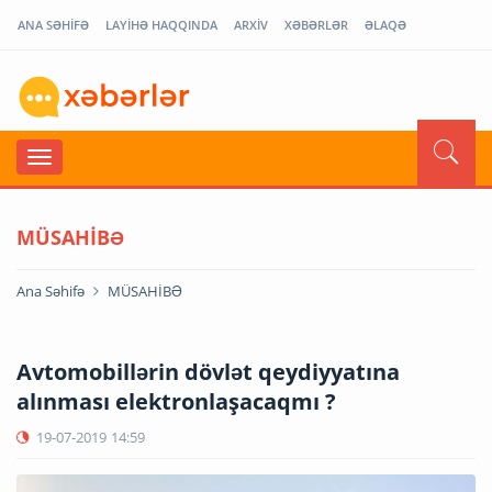
ANA SƏHİFƏ
LAYİHƏ HAQQINDA
ARXİV
XƏBƏRLƏR
ƏLAQƏ
MÜSAHİBƏ
Ana Səhifə
MÜSAHİBƏ
Avtomobillərin dövlət qeydiyyatına
alınması elektronlaşacaqmı ?
19-07-2019
14:59