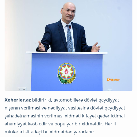
Xeberler.az
bildirir ki, avtomobillərə dövlət qeydiyyat
nişanın verilməsi və nəqliyyat vasitəsinə dövlət qeydiyyat
şəhadətnaməsinin verilməsi xidməti kifayət qədər ictimai
əhəmiyyət kəsb edir və populyar bir xidmətdir. Hər il
minlərlə istifadəçi bu xidmət
dən yararlanır.