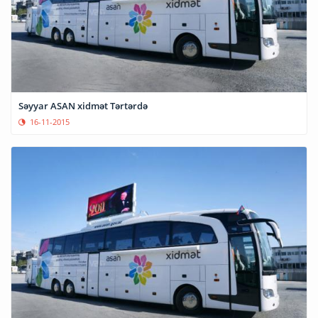
Səyyar ASAN xidmət Tərtərdə
16-11-2015