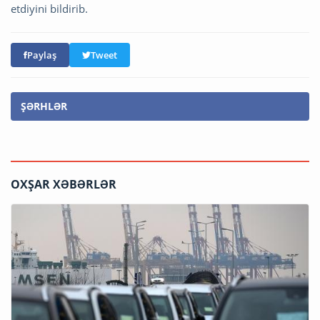
etdiyini bildirib.
Paylaş
Tweet
ŞƏRHLƏR
OXŞAR XƏBƏRLƏR