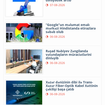
dəfəyədək artıb
07-08-2026
“Google”un məlumat emalı
mərkəzi Hindistanda etirazlara
səbəb olub
06-08-2026
Rəşad Nəbiyev Zəngilanda
vətəndaşların müraciətlərini
dinləyib
06-08-2026
Xəzər dənizinin dibi ilə Trans-
Xəzər Fiber-Optik Kabel Xəttinin
çəkilişi başa çatıb
06-08-2026