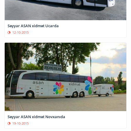
Səyyar ASAN xidmət Ucarda
12-10-2015
Səyyar ASAN xidmət Novxanıda
19-10-2015