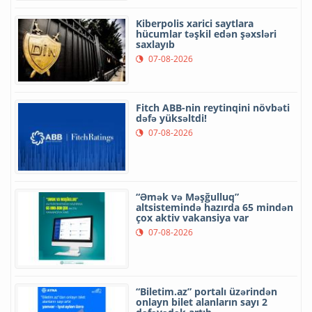
Kiberpolis xarici saytlara
hücumlar təşkil edən şəxsləri
saxlayıb
07-08-2026
Fitch ABB-nin reytinqini növbəti
dəfə yüksəltdi!
07-08-2026
“Əmək və Məşğulluq”
altsistemində hazırda 65 mindən
çox aktiv vakansiya var
07-08-2026
“Biletim.az” portalı üzərindən
onlayn bilet alanların sayı 2