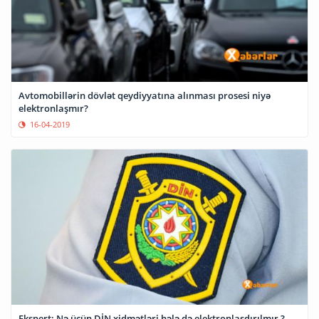
Avtomobillərin dövlət qeydiyyatına alınması prosesi niyə
elektronlaşmır?
16-04-2019
Ekspert: Nə üçün DİN xidmətləri hələ də elektronlaşdırılmır ?