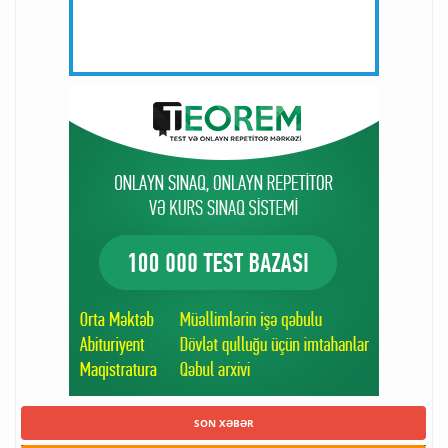
SON XƏBƏR