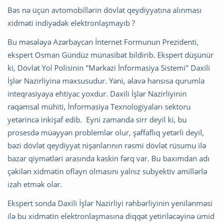
Bəs nə üçün avtomobillərin dövlət qeydiyyatına alınması
xidməti indiyədək elektronlaşmayıb ?
Bu məsələyə Azərbaycan İnternet Formunun Prezidenti,
ekspert Osman Gündüz münasibət bildirib. Ekspert düşünür
ki, Dövlət Yol Polisinin "Mərkəzi İnformasiya Sistemi" Daxili
İşlər Nazirliyinə məxsusudur. Yəni, əlavə hansısa qurumla
inteqrasiyaya ehtiyac yoxdur. Daxili İşlər Nazirliyinin
rəqəmsal mühiti, İnformasiya Texnologiyaları sektoru
yetərincə inkişaf edib. Eyni zamanda sirr deyil ki, bu
prosesdə müəyyən problemlər olur, şəffaflıq yetərli deyil,
bəzi dövlət qeydiyyat nişanlarının rəsmi dövlət rüsumu ilə
bazar qiymətləri arasında kəskin fərq var. Bu baxımdan adı
çəkilən xidmətin oflayn olmasını yalnız subyektiv amillərlə
izah etmək olar.
Ekspert sonda Daxili İşlər Nazirliyi rəhbərliyinin yenilənməsi
ilə bu xidmətin elektronlaşmasına diqqət yetiriləcəyinə ümid