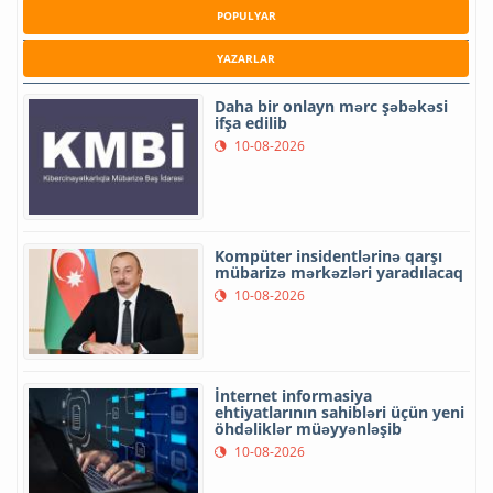
POPULYAR
YAZARLAR
Daha bir onlayn mərc şəbəkəsi
ifşa edilib
10-08-2026
Kompüter insidentlərinə qarşı
mübarizə mərkəzləri yaradılacaq
10-08-2026
İnternet informasiya
ehtiyatlarının sahibləri üçün yeni
öhdəliklər müəyyənləşib
10-08-2026