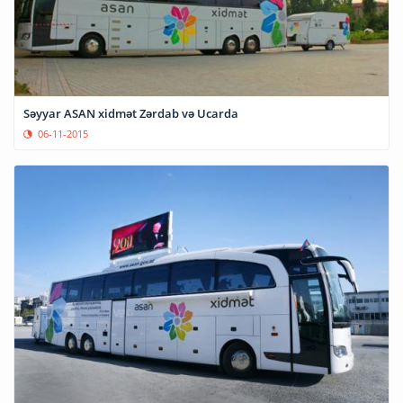
Səyyar ASAN xidmət Zərdab və Ucarda
06-11-2015