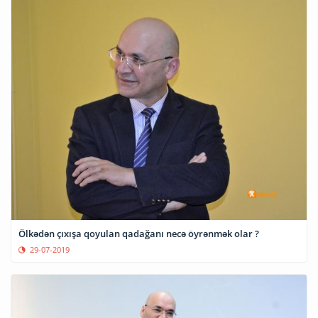
Ölkədən çıxışa qoyulan qadağanı necə öyrənmək olar ?
29-07-2019