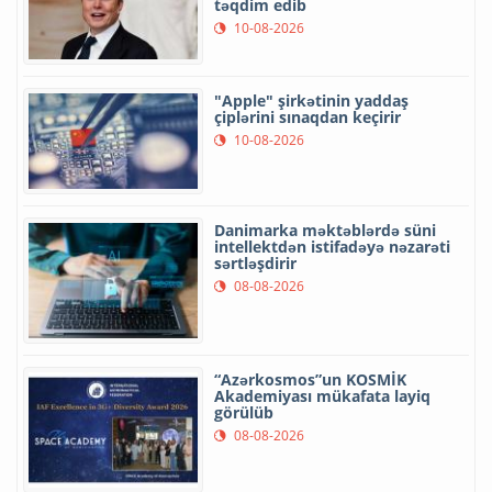
təqdim edib
10-08-2026
"Apple" şirkətinin yaddaş
çiplərini sınaqdan keçirir
10-08-2026
Danimarka məktəblərdə süni
intellektdən istifadəyə nəzarəti
sərtləşdirir
08-08-2026
“Azərkosmos”un KOSMİK
Akademiyası mükafata layiq
görülüb
08-08-2026