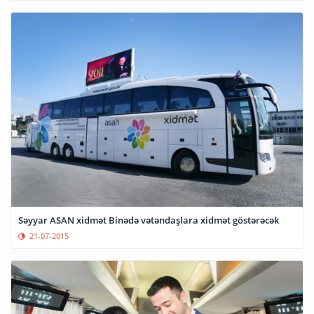
Səyyar ASAN xidmət Binədə vətəndaşlara xidmət göstərəcək
21-07-2015