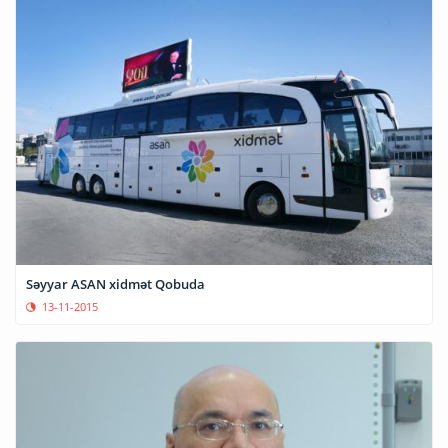
Səyyar ASAN xidmət Qobuda
13-11-2015