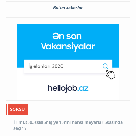
Bütün xəbərlər
SORĞU
İT mütəxəssislər iş yerlərini hansı meyarlar əsasında
seçir ?