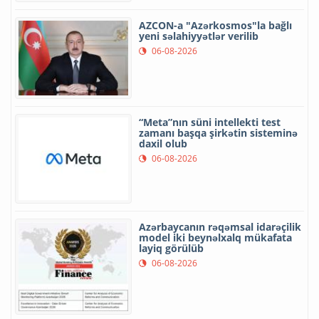
AZCON-a "Azərkosmos"la bağlı
yeni səlahiyyətlər verilib
06-08-2026
“Meta”nın süni intellekti test
zamanı başqa şirkətin sisteminə
daxil olub
06-08-2026
Azərbaycanın rəqəmsal idarəçilik
model iki beynəlxalq mükafata
layiq görülüb
06-08-2026