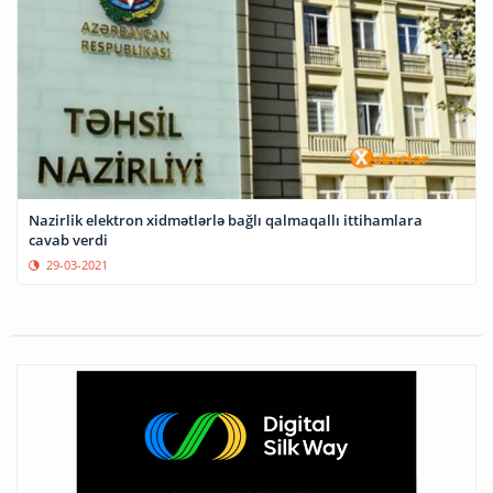
Nazirlik elektron xidmətlərlə bağlı qalmaqallı ittihamlara
cavab verdi
29-03-2021