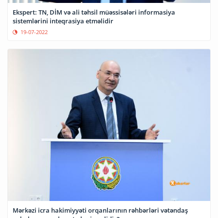
Ekspert: TN, DİM və ali təhsil müəssisələri informasiya
sistemlərini inteqrasiya etməlidir
19-07-2022
Mərkəzi icra hakimiyyəti orqanlarının rəhbərləri vətəndaş