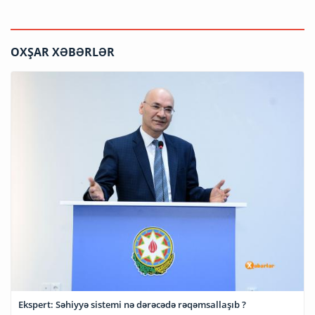
OXŞAR XƏBƏRLƏR
Ekspert: Səhiyyə sistemi nə dərəcədə rəqəmsallaşıb ?