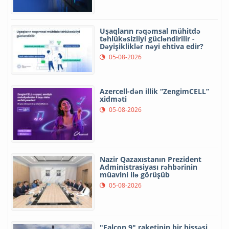
Uşaqların rəqəmsal mühitdə
təhlükəsizliyi gücləndirilir -
Dəyişikliklər nəyi ehtiva edir?
05-08-2026
Azercell-dən illik “ZengimCELL”
xidməti
05-08-2026
Nazir Qazaxıstanın Prezident
Administrasiyası rəhbərinin
müavini ilə görüşüb
05-08-2026
"Falcon 9" raketinin bir hissəsi