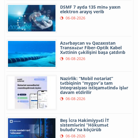
DSMF 7 ayda 135 minə yaxın
elektron arayış verib
06-08-2026
Azərbaycan və Qazaxıstan
Transxəzər Fiber-Optik Kabel
Xəttinin çəkilişini başa çatdırıb
06-08-2026
Nazirlik: “Mobil notariat”
tətbiqinin “mygov”a tam
inteqrasiyası istiqamətində işlər
davam etdirilir
06-08-2026
Beş İcra Hakimiyyəti İT
sistemlərini “Hökumət
buludu”na köçürüb
06-08-2026