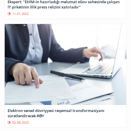
Ekspert: "EHİM-in hazırladığı məlumat eGov sahəsində çalışan
İT şirkətinin illik press relizini xatırladır"
11-01-2022
Elektron sənəd dövriyyəsi rəqəmsal transformasiyanı
sürətləndirəcək-RƏY
02-08-2023