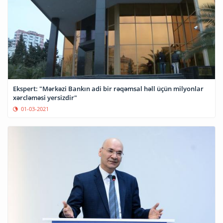
Ekspert: "Mərkəzi Bankın adi bir rəqəmsal həll üçün milyonlar
xərcləməsi yersizdir"
01-03-2021