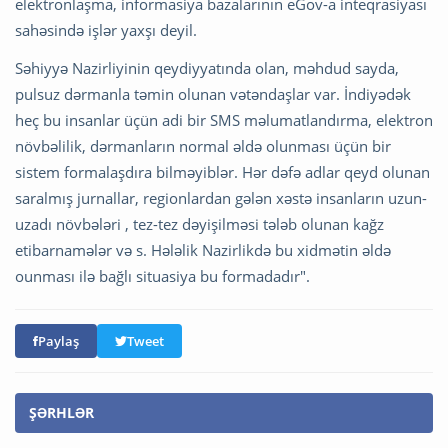
elektronlaşma, informasiya bazalarının eGov-a inteqrasiyası
sahəsində işlər yaxşı deyil.
Səhiyyə Nazirliyinin qeydiyyatında olan, məhdud sayda,
pulsuz dərmanla təmin olunan vətəndaşlar var. İndiyədək
heç bu insanlar üçün adi bir SMS məlumatlandırma, elektron
növbəlilik, dərmanların normal əldə olunması üçün bir
sistem formalaşdıra bilməyiblər. Hər dəfə adlar qeyd olunan
saralmış jurnallar, regionlardan gələn xəstə insanların uzun-
uzadı növbələri , tez-tez dəyişilməsi tələb olunan kağz
etibarnamələr və s. Hələlik Nazirlikdə bu xidmətin əldə
ounması ilə bağlı situasiya bu formadadır".
Paylaş
Tweet
ŞƏRHLƏR