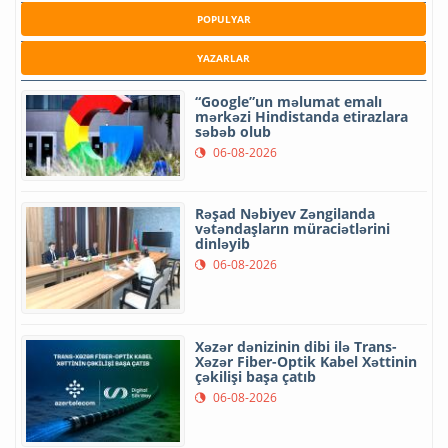
POPULYAR
YAZARLAR
“Google”un məlumat emalı
mərkəzi Hindistanda etirazlara
səbəb olub
06-08-2026
Rəşad Nəbiyev Zəngilanda
vətəndaşların müraciətlərini
dinləyib
06-08-2026
Xəzər dənizinin dibi ilə Trans-
Xəzər Fiber-Optik Kabel Xəttinin
çəkilişi başa çatıb
06-08-2026