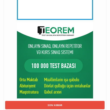
SON XƏBƏR