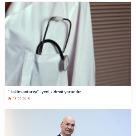
“Həkim axtarışı” - yeni xidmət yaradılır
13-02-2015