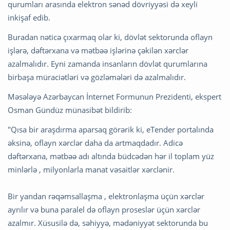
qurumları arasında elektron sənəd dövriyyəsi də xeyli
inkişaf edib.
Buradan nəticə çıxarmaq olar ki, dövlət sektorunda oflayn
işlərə, dəftərxana və mətbəə işlərinə çəkilən xərclər
azalmalı
dır. Eyni zamanda insanların dövlət qurumlarına
birbaşa müraciətləri və gözləmələri də azalmalıdır.
Məsələyə Azərbaycan İnternet Formunun Prezidenti, ekspert
Osman Gündüz münasibət bildirib:
"Qısa bir araşdırma aparsaq görərik ki, eTender portalında
əksinə, oflayn xərclər daha da artmaqdadır. Adicə
dəftərxana, mətbəə adı altında büdcədən hər il toplam yüz
minlərlə , milyonlarla manat vəsaitlər xərclənir.
Bir yandan rəqəmsallaşma , elektronlaşma üçün xərclər
ayrılır və buna paralel də oflayn proseslər üçün xərclər
azalmır. Xüsusilə də, səhiyyə, mədəniyyət sektorunda bu