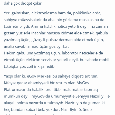
daha çox diqqət çəkir.
Yeri gəlmişkən, elektronlaşma həm də, poliklinikalarda,
səhiyyə müəssisələrində əhalinin gözləmə məsələsinə də
təsir etməliydi. Amma hələlik nəticə yetərli deyil, nə zaman
getsən yüzlərlə insanlar hansısa xidmət əldə etmək, qəbula
yazılmaq üçün, güzəştli-pulsuz dərman əldə etmək üçün,
analiz cavabı almaq üçün gözləyirlər.
Həkim qəbuluna yazılmaq üçün, laborator nəticələr əldə
etmək üçün elektron servislər yetərli deyil, bu sahədə mobil
tətbiqlər çox zəif inkişaf edib.
Yaxşı olar ki, eGov Mərkəzi bu sahəyə diqqəti artırsın.
Kifayət qədər əhəmiyyətli bir resurs olan MyGov
Platformasında hələlik fərdi tibbi məlumatlar tapmaq
mümkün deyil. myGov-da ümumiyyətlə Səhiyyə Nazirliyi ilə
əlaqəli bölmə nəzərdə tutulmayıb. Nazirliyin də güman ki
heç bundan xəbəri belə yoxdur. Nazirliyin özündə