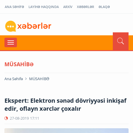
ANA SƏHİFƏ
LAYİHƏ HAQQINDA
ARXİV
XƏBƏRLƏR
ƏLAQƏ
MÜSAHİBƏ
Ana Səhifə
MÜSAHİBƏ
Ekspert: Elektron sənəd dövriyyəsi inkişaf
edir, oflayn xərclər çoxalır
27-08-2019
17:11