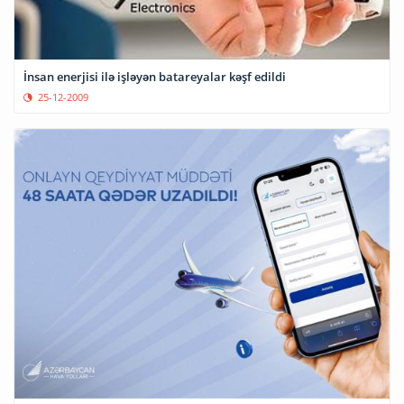
İnsan enerjisi ilə işləyən batareyalar kəşf edildi
25-12-2009