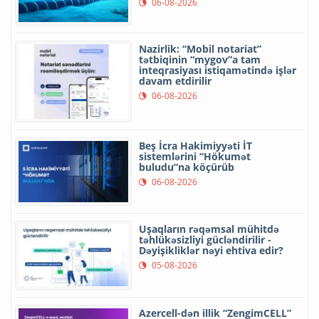
06-08-2026
Nazirlik: “Mobil notariat”
tətbiqinin “mygov”a tam
inteqrasiyası istiqamətində işlər
davam etdirilir
06-08-2026
Beş İcra Hakimiyyəti İT
sistemlərini “Hökumət
buludu”na köçürüb
06-08-2026
Uşaqların rəqəmsal mühitdə
təhlükəsizliyi gücləndirilir -
Dəyişikliklər nəyi ehtiva edir?
05-08-2026
Azercell-dən illik “ZengimCELL”