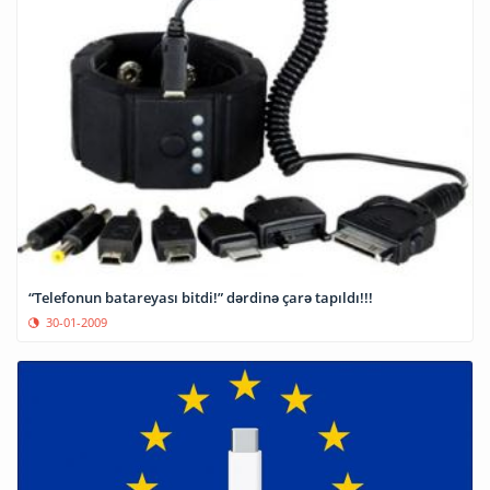
“Telefonun batareyası bitdi!” dərdinə çarə tapıldı!!!
30-01-2009