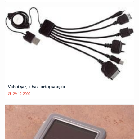
Vahid şarj cihazı artıq satışda
29-12-2009