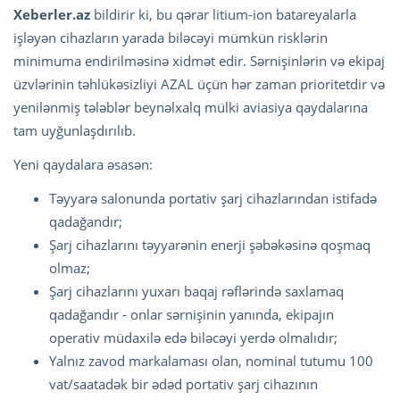
Xeberler.az
bildirir ki, bu qərar litium-ion batareyalarla
işləyən cihazların yarada biləcəyi mümkün risklərin
minimuma endirilməsinə xidmət edir. Sərnişinlərin və ekipaj
üzvlərinin təhlükəsizliyi AZAL üçün hər zaman prioritetdir və
yenilənmiş tələblər beynəlxalq mülki aviasiya qaydalarına
tam uyğunlaşdırılıb.
Yeni qaydalara əsasən:
Təyyarə salonunda portativ şarj cihazlarından istifadə
qadağandır;
Şarj cihazlarını təyyarənin enerji şəbəkəsinə qoşmaq
olmaz;
Şarj cihazlarını yuxarı baqaj rəflərində saxlamaq
qadağandır - onlar sərnişinin yanında, ekipajın
operativ müdaxilə edə biləcəyi yerdə olmalıdır;
Yalnız zavod markalaması olan, nominal tutumu 100
vat/saatadək bir ədəd portativ şarj cihazının