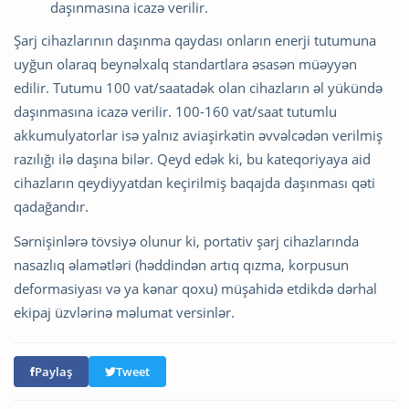
daşınmasına icazə verilir.
Şarj cihazlarının daşınma qaydası onların enerji tutumuna
uyğun olaraq beynəlxalq standartlara əsasən müəyyən
edilir. Tutumu 100 vat/saatadək olan cihazların əl yükündə
daşınmasına icazə verilir. 100-160 vat/saat tutumlu
akkumulyatorlar isə yalnız aviaşirkətin əvvəlcədən verilmiş
razılığı ilə daşına bilər. Qeyd edək ki, bu kateqoriyaya aid
cihazların qeydiyyatdan keçirilmiş baqajda daşınması qəti
qadağandır.
Sərnişinlərə tövsiyə olunur ki, portativ şarj cihazlarında
nasazlıq əlamətləri (həddindən artıq qızma, korpusun
deformasiyası və ya kənar qoxu) müşahidə etdikdə dərhal
ekipaj üzvlərinə məlumat versinlər.
Paylaş
Tweet