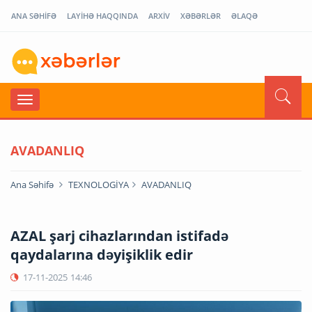
ANA SƏHİFƏ
LAYİHƏ HAQQINDA
ARXİV
XƏBƏRLƏR
ƏLAQƏ
AVADANLIQ
Ana Səhifə
TEXNOLOGİYA
AVADANLIQ
AZAL şarj cihazlarından istifadə
qaydalarına dəyişiklik edir
17-11-2025
14:46