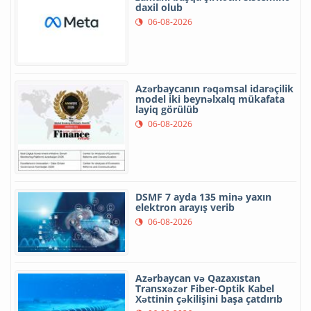
daxil olub
06-08-2026
Azərbaycanın rəqəmsal idarəçilik
model iki beynəlxalq mükafata
layiq görülüb
06-08-2026
DSMF 7 ayda 135 minə yaxın
elektron arayış verib
06-08-2026
Azərbaycan və Qazaxıstan
Transxəzər Fiber-Optik Kabel
Xəttinin çəkilişini başa çatdırıb