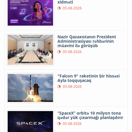
xidməti
05-08-2026
Nazir Qazaxıstanın Prezident
Administrasiyası rəhbərinin
müavini ilə görüşüb
05-08-2026
"Falcon 9" raketinin bir hissəsi
Ayla toqquşacaq
05-08-2026
“SpaceX” orbitə 10 milyon tona
qədər yük çıxarmağı planlaşdırır
05-08-2026