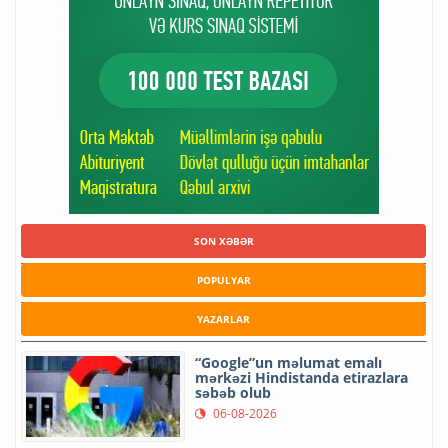
SON XƏBƏR
POPULYAR
YAZARLAR
“Google”un məlumat emalı
mərkəzi Hindistanda etirazlara
səbəb olub
06-08-2026