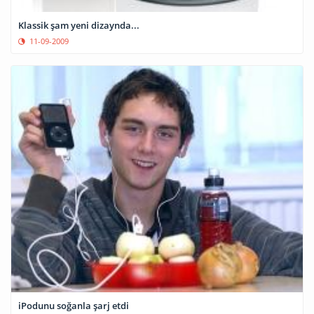
Klassik şam yeni dizaynda...
11-09-2009
iPodunu soğanla şarj etdi