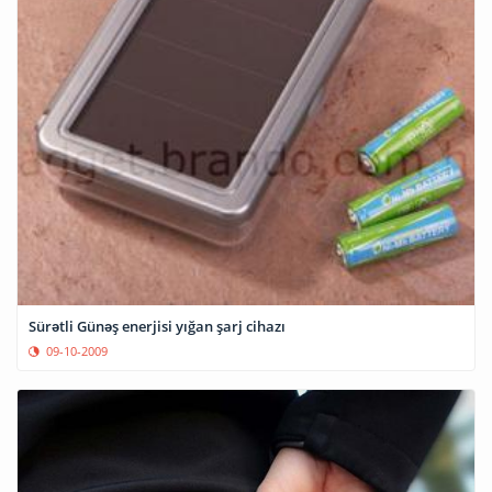
Sürətli Günəş enerjisi yığan şarj cihazı
09-10-2009