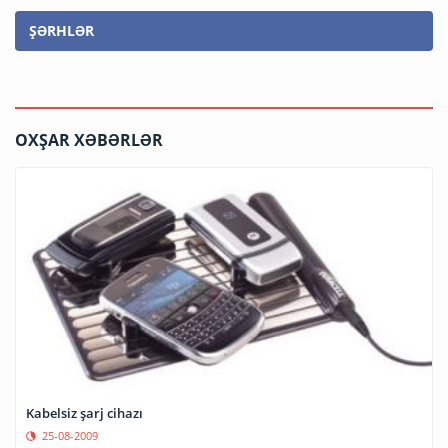
ŞƏRHLƏR
OXŞAR XƏBƏRLƏR
Kabelsiz şarj cihazı
25-08-2009