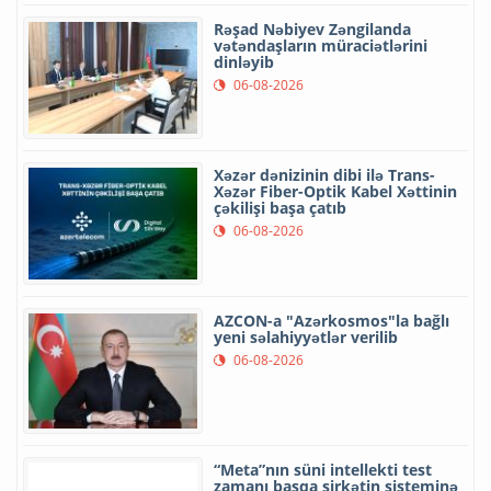
Rəşad Nəbiyev Zəngilanda
vətəndaşların müraciətlərini
dinləyib
06-08-2026
Xəzər dənizinin dibi ilə Trans-
Xəzər Fiber-Optik Kabel Xəttinin
çəkilişi başa çatıb
06-08-2026
AZCON-a "Azərkosmos"la bağlı
yeni səlahiyyətlər verilib
06-08-2026
“Meta”nın süni intellekti test
zamanı başqa şirkətin sisteminə