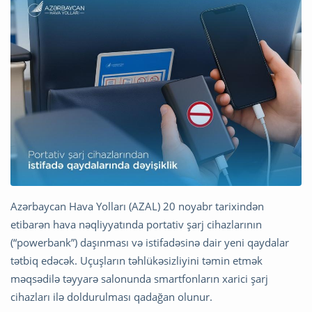
Azərbaycan Hava Yolları (AZAL) 20 noyabr tarixindən
etibarən hava nəqliyyatında portativ şarj cihazlarının
(“powerbank”) daşınması və istifadəsinə dair yeni qaydalar
tətbiq edəcək. Uçuşların təhlükəsizliyini təmin etmək
məqsədilə təyyarə salonunda smartfonların xarici şarj
cihazları ilə doldurulması qadağan olunur.