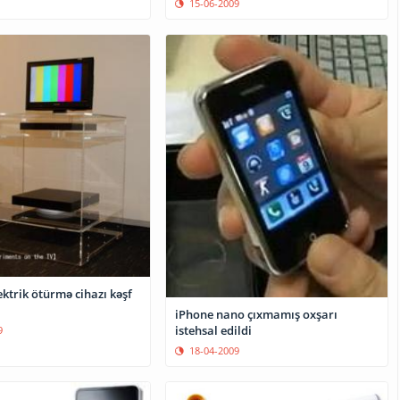
15-06-2009
ektrik ötürmə cihazı kəşf
iPhone nano çıxmamış oxşarı
istehsal edildi
9
18-04-2009