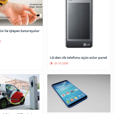
isi ilə işləyən batareyalar
9
LG-dən cib telefonu üçün solar panel
20-10-2009