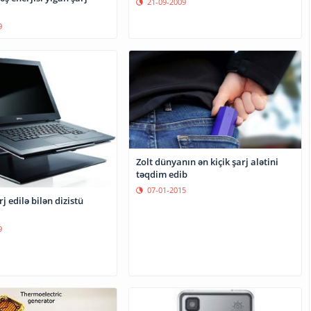
21-09-2009
9
Zolt dünyanın ən kiçik şarj alətini
təqdim edib
07-01-2015
j edilə bilən dizistü
9