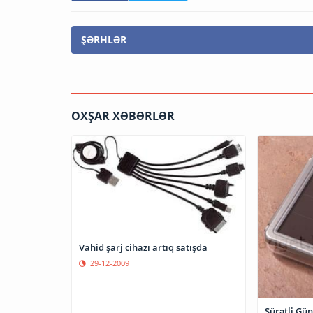
ŞƏRHLƏR
OXŞAR XƏBƏRLƏR
Vahid şarj cihazı artıq satışda
29-12-2009
Sürətli Günəş