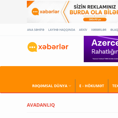
ANA SƏHİFƏ
LAYİHƏ HAQQINDA
ARXİV
XƏBƏRLƏR
ƏLA
RƏQƏMSAL DÜNYA
E - HÖKUMƏT
TE
AVADANLIQ