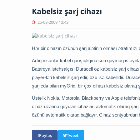
Kabelsiz şarj cihazı
25-08-2009
13:43
Hər bir cihazın özünün şarj alətinin olması ətrafımızı q
Artıq insanlar kabel qarışıqlığına son qoymaq istəyir
Batareya istehsalçısı Duracell öz kabelsiz şarj cihazı
player-ləri kabelsiz şarj edir, özü isə kabellidir. Dura
şarj edə bilən myGrid, bir çox cihazı kabelsiz olaraq şa
Üstəlik Nokia, Motorola, Blackberry və Apple telefon
cihaz üzərinə qoyulan cihazları avtomatik olaraq şarj
özünü avtomatik olaraq bağlayır. Cihaz sentyabrdan baş
Paylaş
Tweet