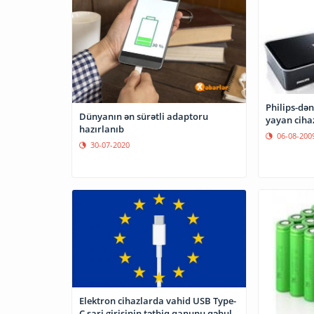
Philips-dən
Dünyanın ən sürətli adaptoru
yayan ciha
hazırlanıb
06-08-200
30-07-2020
Elektron cihazlarda vahid USB Type-
C şarj girişinin tətbiq qanunu qəbul