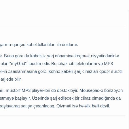
arma-qarışıq kabel tullantıları ilə doldurur.
lər. Buna görə də kabelsiz şarj dönəminə keçmək niyyətindədirlər.
 olan “myGrid”i təqdim edir. Bu cihaz cib telefonlarını və MP3
cell-in əsaslanmasına görə, köhnə kabelli şarj cihazları qədər sürətli
rj edə bilir.
ları, müxtəlif MP3 player-ləri də dəstəkləyir. Mousepad-ə bənzəyən
 etməyə başlayır. Üzərində şarj ediləcək bir cihaz olmadığında da
layaraq satışa çıxarılacaq. Qiyməti isə hələlik bəlli deyil.