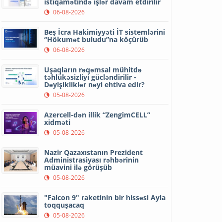
istiqamətində işlər davam etdirilir
06-08-2026
Beş İcra Hakimiyyəti İT sistemlərini
“Hökumət buludu”na köçürüb
06-08-2026
Uşaqların rəqəmsal mühitdə
təhlükəsizliyi gücləndirilir -
Dəyişikliklər nəyi ehtiva edir?
05-08-2026
Azercell-dən illik “ZengimCELL”
xidməti
05-08-2026
Nazir Qazaxıstanın Prezident
Administrasiyası rəhbərinin
müavini ilə görüşüb
05-08-2026
"Falcon 9" raketinin bir hissəsi Ayla
toqquşacaq
05-08-2026