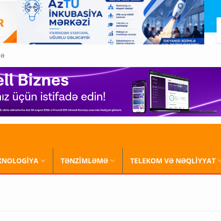
QƏ
XNOLOGİYA
TƏNZİMLƏMƏ
TELEKOM VƏ NƏQLİYYAT