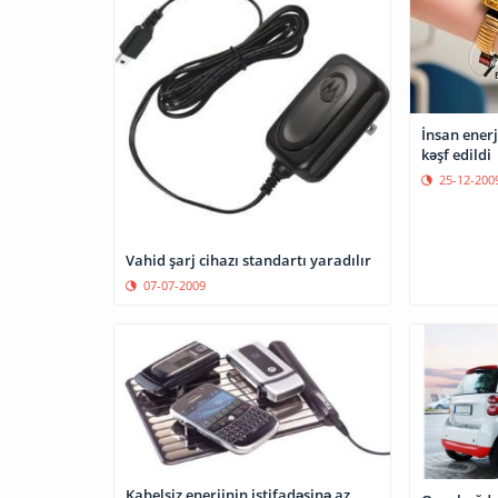
İnsan enerj
kəşf edildi
25-12-200
Vahid şarj cihazı standartı yaradılır
07-07-2009
Kabelsiz enerjinin istifadəsinə az