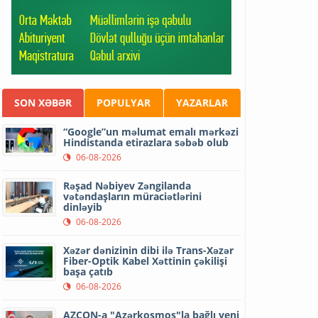
SON XƏBƏR
POPULYAR
YAZARLAR
“Google”un məlumat emalı mərkəzi
Hindistanda etirazlara səbəb olub
06-08-2026
Rəşad Nəbiyev Zəngilanda
vətəndaşların müraciətlərini
dinləyib
06-08-2026
Xəzər dənizinin dibi ilə Trans-Xəzər
Fiber-Optik Kabel Xəttinin çəkilişi
başa çatıb
06-08-2026
AZCON-a "Azərkosmos"la bağlı yeni