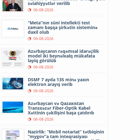
səlahiyyətlər verilib
06-08-2026
“Meta”nın süni intellekti test
zamanı başqa şirkətin sisteminə
daxil olub
06-08-2026
Azərbaycanın rəqəmsal idarəçilik
model iki beynəlxalq mükafata
layiq görülüb
06-08-2026
DSMF 7 ayda 135 minə yaxın
elektron arayış verib
06-08-2026
Azərbaycan və Qazaxıstan
Transxəzər Fiber-Optik Kabel
Xəttinin çəkilişini başa çatdırıb
06-08-2026
Nazirlik: “Mobil notariat” tətbiqinin
“mygov”a tam inteqrasiyası