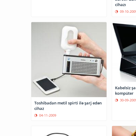
cihazı
09-10-200
Kabelsiz şar
kompüter
30-09-200
Toshibadan metil spirti ilə şarj edən
cihaz
04-11-2009