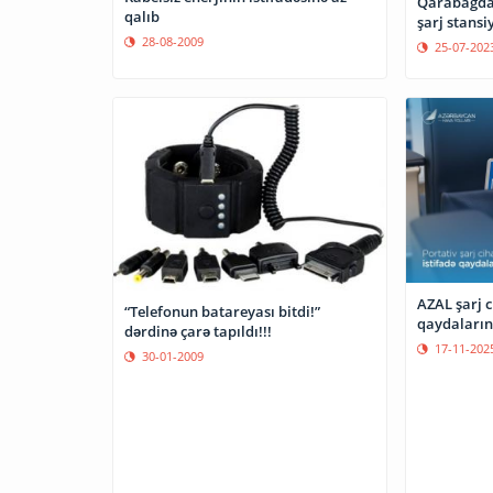
Qarabağda 
qalıb
şarj stansi
28-08-2009
25-07-202
AZAL şarj c
“Telefonun batareyası bitdi!”
qaydalarına
dərdinə çarə tapıldı!!!
17-11-202
30-01-2009