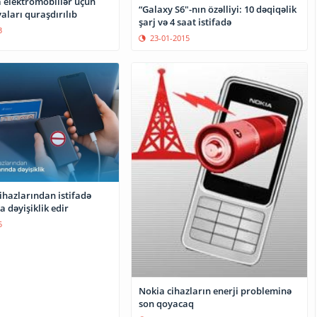
elektromobillər üçün
“Galaxy S6"-nın özəlliyi: 10 dəqiqəlik
yaları quraşdırılıb
şarj və 4 saat istifadə
3
23-01-2015
ihazlarından istifadə
 dəyişiklik edir
5
Nokia cihazların enerji probleminə
son qoyacaq