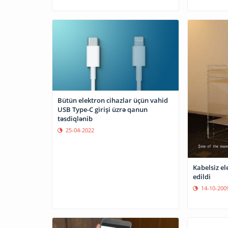
Bütün elektron cihazlar üçün vahid
USB Type-C girişi üzrə qanun
təsdiqlənib
25-04-2022
Kabelsiz el
edildi
14-10-200