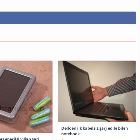
Delldən ilk kabelsiz şarj edilə bilən
notebook
 enerjisi yığan şarj