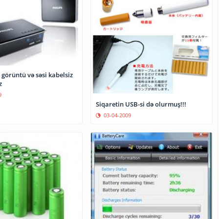
 görüntü və səsi kabelsiz
z
9
Siqaretin USB-si də olurmuş!!!
03-04-2009