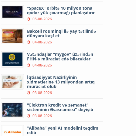
“SpaceX” orbitə 10 milyon tona
qədər yük çıxarmağı planlaşdırır
05-08-2026
Bakcell rouminqi ilə yay tətilində
dünyanı kəşf et
04-08-2026
Vətəndaşlar “mygov” üzərindən
FHN-ə müraciət edə biləcəklər
04-08-2026
İqtisadiyyat Nazirliyinin
xidmətlərinə 13 milyondan artıq
müraciət olub
03-08-2026
"Elektron kredit və zəmanət"
sisteminin Əsasnaməsi" dəyişib
03-08-2026
“Alibaba” yeni AI modelini təqdim
edib