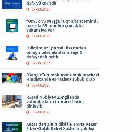
dəfə yüksəltdi!
07-08-2026
“Əmək və Məşğulluq” altsistemində
hazırda 65 mindən çox aktiv
vakansiya var
07-08-2026
“Biletim.az” portalı üzərindən
onlayn bilet alanların sayı 2
dəfəyədək artıb
07-08-2026
“Google”un məlumat emalı mərkəzi
Hindistanda etirazlara səbəb olub
06-08-2026
Rəşad Nəbiyev Zəngilanda
vətəndaşların müraciətlərini
dinləyib
06-08-2026
Xəzər dənizinin dibi ilə Trans-Xəzər
Fiber-Optik Kabel Xəttinin çəkilişi