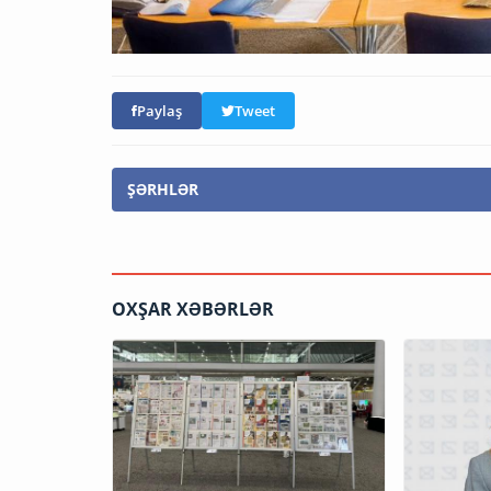
Paylaş
Tweet
ŞƏRHLƏR
OXŞAR XƏBƏRLƏR