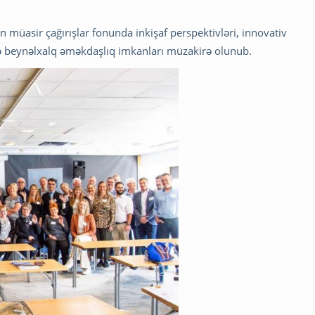
n müasir çağırışlar fonunda inkişaf perspektivləri, innovativ
ə beynəlxalq əməkdaşlıq imkanları müzakirə olunub.