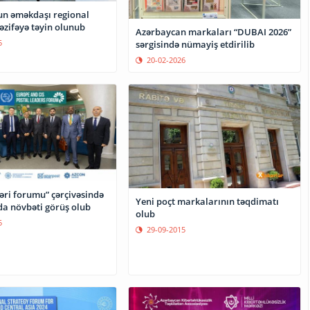
un əməkdaşı regional
zifəyə təyin olunub
Azərbaycan markaları “DUBAI 2026”
5
sərgisində nümayiş etdirilib
20-02-2026
ləri forumu” çərçivəsində
Yeni poçt markalarının təqdimatı
da növbəti görüş olub
olub
5
29-09-2015