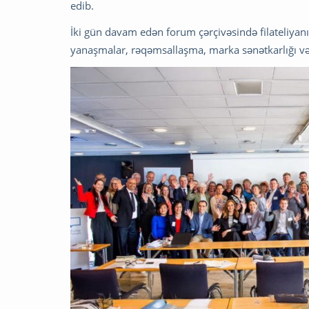
edib.
İki gün davam edən forum çərçivəsində filateliyanı
yanaşmalar, rəqəmsallaşma, marka sənətkarlığı v