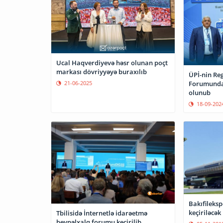
Ucal Haqverdiyevə həsr olunan poçt
markası dövriyyəyə buraxılıb
ÜPİ-nin Reg
21-06-2025
Forumunda 
olunub
18-09-202
Bakıfilekspo
keçiriləcək
Tbilisidə İnternetlə idarəetmə
beynəlxalq forumu keçirilib.