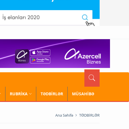
RUBRİKA
TƏDBİRLƏR
MÜSAHİBƏ
Ana Səhifə
TƏDBİRLƏR