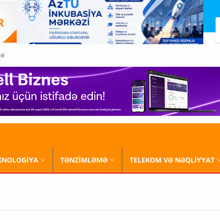
QƏ
XNOLOGİYA
TƏNZİMLƏMƏ
TELEKOM VƏ NƏQLİYYAT