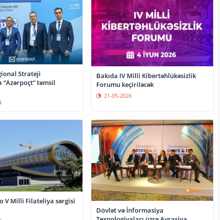
ional Strateji
Bakıda IV Milli Kibertəhlükəsizlik
“Azərpoçt” təmsil
Forumu keçiriləcək
21-05-2026
4
 V Milli Filateliya sərgisi
Dövlət və İnformasiya
Texnologiyaları üzrə Avrasiya