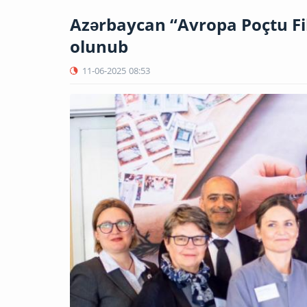
Azərbaycan “Avropa Poçtu Fi
olunub
11-06-2025
08:53