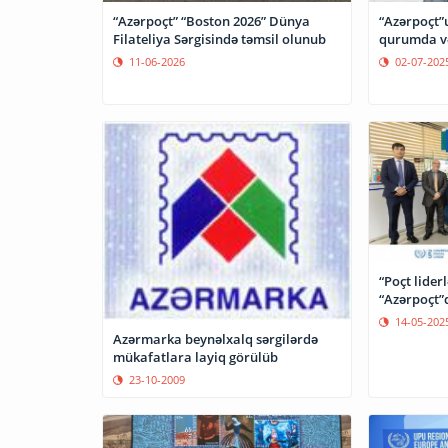
“Azərpoçt” “Boston 2026” Dünya
“Azərpoçt”
Filateliya Sərgisində təmsil olunub
qurumda və
11-06-2026
02-07-202
“Poçt lider
“Azərpoçt”
14-05-202
Azərmarka beynəlxalq sərgilərdə
mükafatlara layiq görülüb
23-10-2009