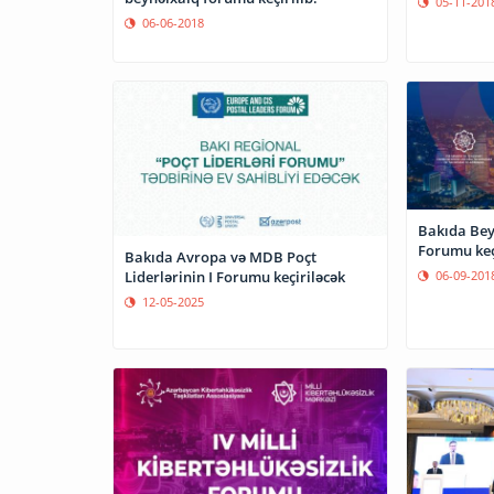
05-11-201
06-06-2018
Bakıda Bey
Forumu keç
Bakıda Avropa və MDB Poçt
06-09-201
Liderlərinin I Forumu keçiriləcək
12-05-2025