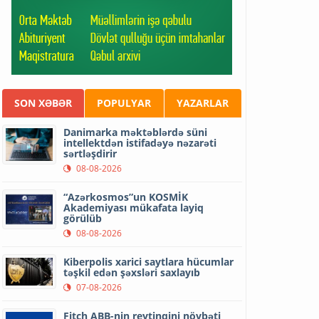
SON XƏBƏR
POPULYAR
YAZARLAR
Danimarka məktəblərdə süni
intellektdən istifadəyə nəzarəti
sərtləşdirir
08-08-2026
“Azərkosmos”un KOSMİK
Akademiyası mükafata layiq
görülüb
08-08-2026
Kiberpolis xarici saytlara hücumlar
təşkil edən şəxsləri saxlayıb
07-08-2026
Fitch ABB-nin reytinqini növbəti