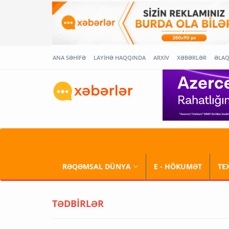
ANA SƏHİFƏ
LAYİHƏ HAQQINDA
ARXİV
XƏBƏRLƏR
ƏLA
RƏQƏMSAL DÜNYA
E - HÖKUMƏT
TE
TƏDBİRLƏR