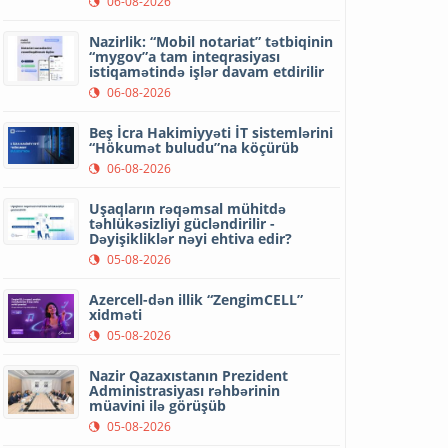
06-08-2026
Nazirlik: “Mobil notariat” tətbiqinin
“mygov”a tam inteqrasiyası
istiqamətində işlər davam etdirilir
06-08-2026
Beş İcra Hakimiyyəti İT sistemlərini
“Hökumət buludu”na köçürüb
06-08-2026
Uşaqların rəqəmsal mühitdə
təhlükəsizliyi gücləndirilir -
Dəyişikliklər nəyi ehtiva edir?
05-08-2026
Azercell-dən illik “ZengimCELL”
xidməti
05-08-2026
Nazir Qazaxıstanın Prezident
Administrasiyası rəhbərinin
müavini ilə görüşüb
05-08-2026