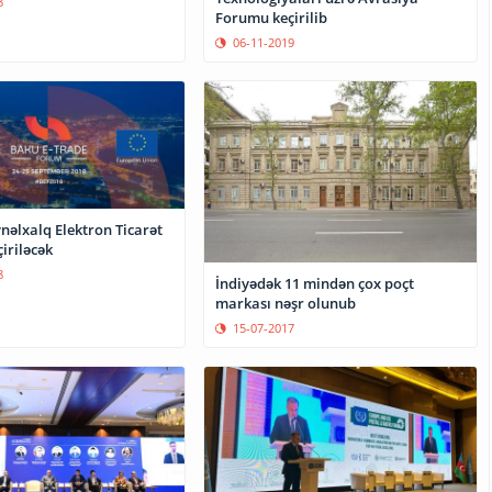
8
Forumu keçirilib
06-11-2019
nəlxalq Elektron Ticarət
iriləcək
8
İndiyədək 11 mindən çox poçt
markası nəşr olunub
15-07-2017