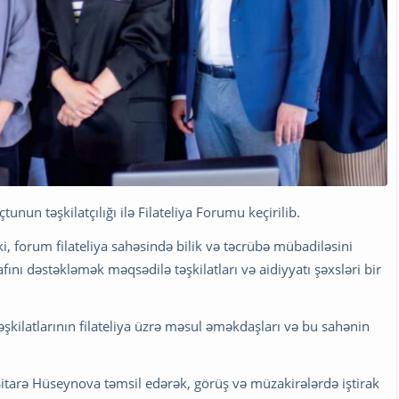
un təşkilatçılığı ilə Filateliya Forumu keçirilib.
, forum filateliya sahəsində bilik və təcrübə mübadiləsini
ını dəstəkləmək məqsədilə təşkilatları və aidiyyatı şəxsləri bir
şkilatlarının filateliya üzrə məsul əməkdaşları və bu sahənin
tarə Hüseynova təmsil edərək, görüş və müzakirələrdə iştirak