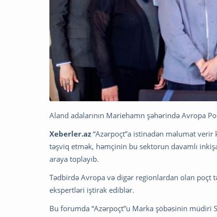
Aland adalarının Mariehamn şəhərində Avropa Poçtun
Xeberler.az
“Azərpoçt”a istinadən məlumat verir ki
təşviq etmək, həmçinin bu sektorun davamlı inkişaf
araya toplayıb.
Tədbirdə Avropa və digər regionlardan olan poçt tə
ekspertləri iştirak ediblər.
Bu forumda “Azərpoçt”u Marka şöbəsinin müdiri Si