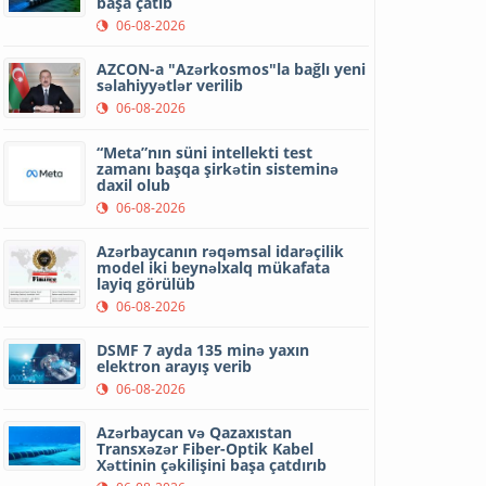
başa çatıb
06-08-2026
AZCON-a "Azərkosmos"la bağlı yeni
səlahiyyətlər verilib
06-08-2026
“Meta”nın süni intellekti test
zamanı başqa şirkətin sisteminə
daxil olub
06-08-2026
Azərbaycanın rəqəmsal idarəçilik
model iki beynəlxalq mükafata
layiq görülüb
06-08-2026
DSMF 7 ayda 135 minə yaxın
elektron arayış verib
06-08-2026
Azərbaycan və Qazaxıstan
Transxəzər Fiber-Optik Kabel
Xəttinin çəkilişini başa çatdırıb