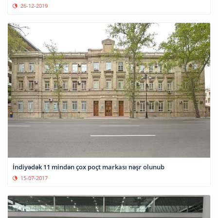
26-12-2019
İndiyədək 11 mindən çox poçt markası nəşr olunub
15-07-2017