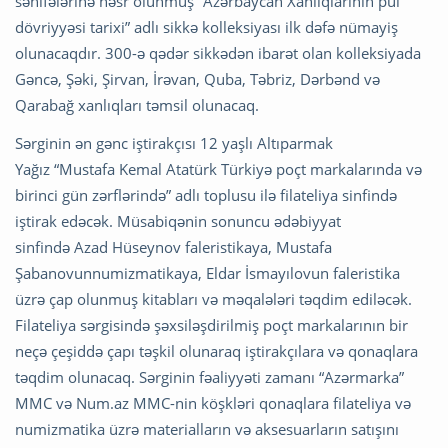
səhifələrinə həsr olunmuş “Azərbaycan Xanlıqlarının pul
dövriyyəsi tarixi” adlı sikkə kolleksiyası ilk dəfə nümayiş
olunacaqdır. 300-ə qədər sikkədən ibarət olan kolleksiyada
Gəncə, Şəki, Şirvan, İrəvan, Quba, Təbriz, Dərbənd və
Qarabağ xanlıqları təmsil olunacaq.
Sərginin ən gənc iştirakçısı 12 yaşlı Altıparmak
Yağız “Mustafa Kemal Atatürk Türkiyə poçt markalarında və
birinci gün zərflərində” adlı toplusu ilə filateliya sinfində
iştirak edəcək. Müsabiqənin sonuncu ədəbiyyat
sinfində Azad Hüseynov faleristikaya, Mustafa
Şabanovunnumizmatikaya, Eldar İsmayılovun faleristika
üzrə çap olunmuş kitabları və məqalələri təqdim ediləcək.
Filateliya sərgisində şəxsiləşdirilmiş poçt markalarının bir
neçə çeşiddə çapı təşkil olunaraq iştirakçılara və qonaqlara
təqdim olunacaq. Sərginin fəaliyyəti zamanı “Azərmarka”
MMC və Num.az MMC-nin köşkləri qonaqlara filateliya və
numizmatika üzrə materialların və aksesuarların satışını