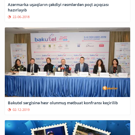
Azərmarka uşaqların çəkdiyi rəsmlərdən poçt açıqcası
hazırlayıb
22-06-2018
Bakutel sərgisinə həsr olunmuş mətbuat konfransı keçirilib
02-12-2019