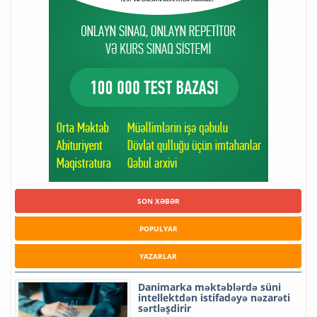
SON XƏBƏR
POPULYAR
YAZARLAR
Danimarka məktəblərdə süni
intellektdən istifadəyə nəzarəti
sərtləşdirir