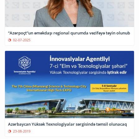
“Azərpoçt”un əməkdaşı regional qurumda vəzifəyə təyin olunub
02-07-2025
Azərbaycan Yüksək Texnologiyalar sərgisində təmsil olunacaq
23-08-2019