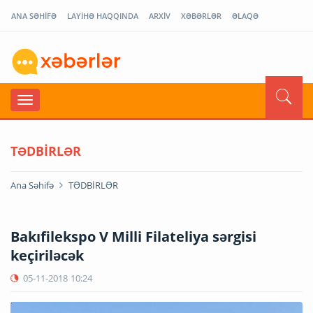
ANA SƏHİFƏ
LAYİHƏ HAQQINDA
ARXİV
XƏBƏRLƏR
ƏLAQƏ
TƏDBİRLƏR
Ana Səhifə
TƏDBİRLƏR
Bakıfilekspo V Milli Filateliya sərgisi
keçiriləcək
05-11-2018
10:24