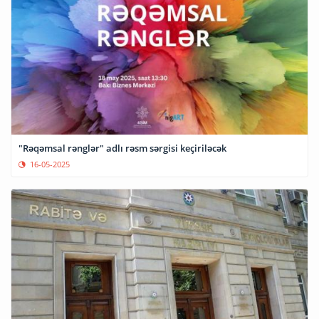
"Rəqəmsal rənglər" adlı rəsm sərgisi keçiriləcək
16-05-2025