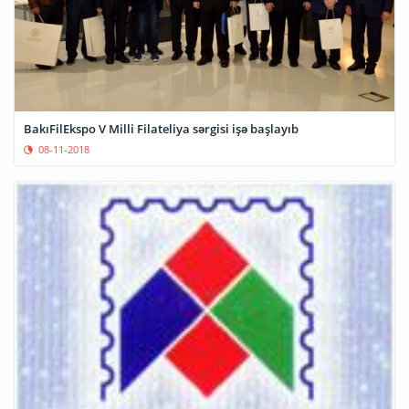
BakıFilEkspo V Milli Filateliya sərgisi işə başlayıb
08-11-2018