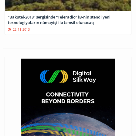
“Bakutel-2013” sərgisində “Teleradio” İB-nin stendi yeni
texnologiyaların nümayişi ilə təmsil olunacaq
22-11-2013