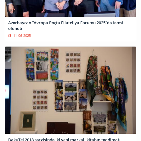
Azərbaycan “Avropa Poçtu Filateliya Forumu 2025”də təmsil
olunub
11-06-2025
BakuTel 2018 sərgisində iki yeni markalı kitabın təqdimatı