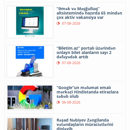
“Əmək və Məşğulluq”
altsistemində hazırda 65 mindən
çox aktiv vakansiya var
07-08-2026
“Biletim.az” portalı üzərindən
onlayn bilet alanların sayı 2
dəfəyədək artıb
07-08-2026
“Google”un məlumat emalı
mərkəzi Hindistanda etirazlara
səbəb olub
06-08-2026
Rəşad Nəbiyev Zəngilanda
vətəndaşların müraciətlərini
dinləyib