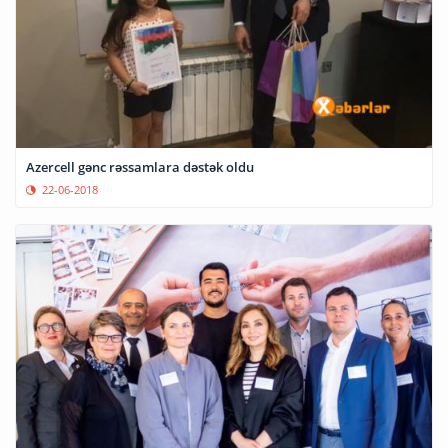
Azercell gənc rəssamlara dəstək oldu
22-06-2018