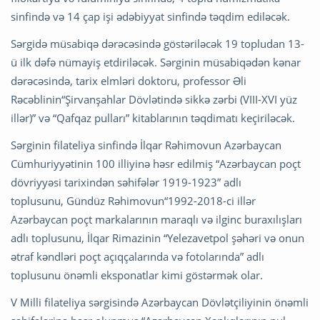
sinfində və 14 çap işi ədəbiyyat sinfində təqdim ediləcək.
Sərgidə müsabiqə dərəcəsində göstəriləcək 19 topludan 13-
ü ilk dəfə nümayiş etdiriləcək. Sərginin müsabiqədən kənar
dərəcəsində, tarix elmləri doktoru, professor Əli
Rəcəblinin“Şirvanşahlar Dövlətində sikkə zərbi (VIII-XVI yüz
illər)” və “Qafqaz pulları” kitablarının təqdimatı keçiriləcək.
Sərginin filateliya sinfində İlqar Rəhimovun Azərbaycan
Cümhuriyyətinin 100 illiyinə həsr edilmiş “Azərbaycan poçt
dövriyyəsi tarixindən səhifələr 1919-1923” adlı
toplusunu, Gündüz Rəhimovun“1992-2018-ci illər
Azərbaycan poçt markalarının maraqlı və ilginc buraxılışları
adlı toplusunu, İlqar Rimazinin “Yelezavetpol şəhəri və onun
ətraf kəndləri poçt açıqçalarında və fotolarında” adlı
toplusunu önəmli eksponatlar kimi göstərmək olar.
V Milli filateliya sərgisində Azərbaycan Dövlətçiliyinin önəmli