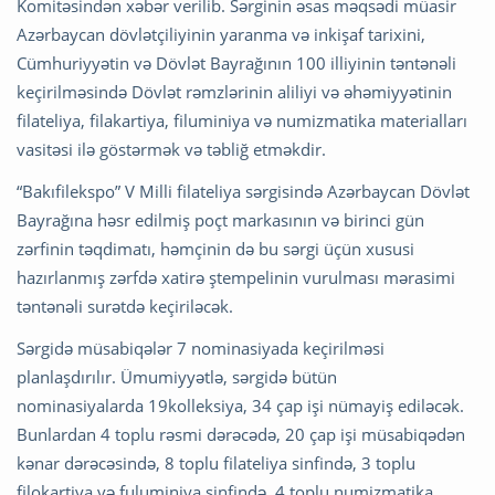
Komitəsindən xəbər verilib. Sərginin əsas məqsədi müasir
Azərbaycan dövlətçiliyinin yaranma və inkişaf tarixini,
Cümhuriyyətin və Dövlət Bayrağının 100 illiyinin təntənəli
keçirilməsində Dövlət rəmzlərinin aliliyi və əhəmiyyətinin
filateliya, filakartiya, filuminiya və numizmatika materialları
vasitəsi ilə göstərmək və təbliğ etməkdir.
“Bakıfilekspo” V Milli filateliya sərgisində Azərbaycan Dövlət
Bayrağına həsr edilmiş poçt markasının və birinci gün
zərfinin təqdimatı, həmçinin də bu sərgi üçün xususi
hazırlanmış zərfdə xatirə ştempelinin vurulması mərasimi
təntənəli surətdə keçiriləcək.
Sərgidə müsabiqələr 7 nominasiyada keçirilməsi
planlaşdırılır. Ümumiyyətlə, sərgidə bütün
nominasiyalarda 19kolleksiya, 34 çap işi nümayiş ediləcək.
Bunlardan 4 toplu rəsmi dərəcədə, 20 çap işi müsabiqədən
kənar dərəcəsində, 8 toplu filateliya sinfində, 3 toplu
filokartiya və fuluminiya sinfində, 4 toplu numizmatika