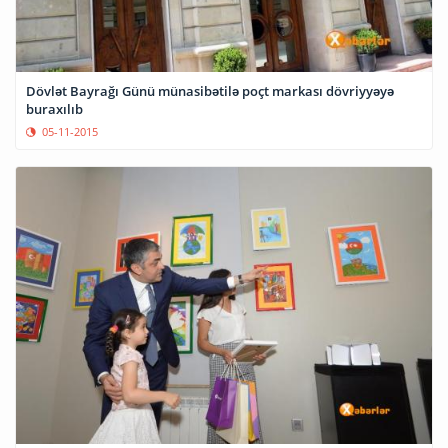
Dövlət Bayrağı Günü münasibətilə poçt markası dövriyyəyə
buraxılıb
05-11-2015