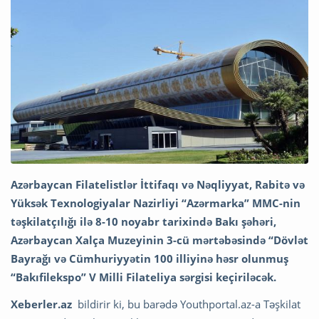
Azərbaycan Filatelistlər İttifaqı və Nəqliyyat, Rabitə və
Yüksək Texnologiyalar Nazirliyi “Azərmarka” MMC-nin
təşkilatçılığı ilə 8-10 noyabr tarixində Bakı şəhəri,
Azərbaycan Xalça Muzeyinin 3-cü mərtəbəsində “Dövlət
Bayrağı və Cümhuriyyətin 100 illiyinə həsr olunmuş
“Bakıfilekspo” V Milli Filateliya sərgisi keçiriləcək.
Xeberler.az
bildirir ki, bu barədə Youthportal.az-a Təşkilat