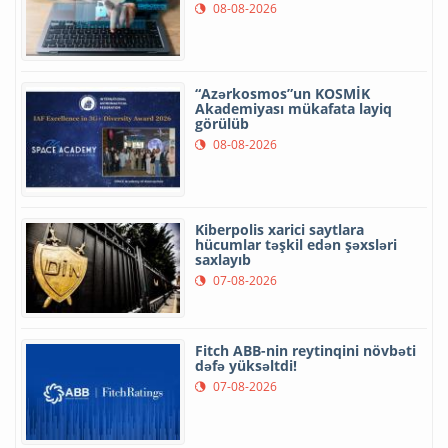
08-08-2026
“Azərkosmos”un KOSMİK
Akademiyası mükafata layiq
görülüb
08-08-2026
Kiberpolis xarici saytlara
hücumlar təşkil edən şəxsləri
saxlayıb
07-08-2026
Fitch ABB-nin reytinqini növbəti
dəfə yüksəltdi!
07-08-2026