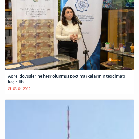
Aprel döyüşlərinə həsr olunmuş poçt markalarının təqdimatı
keçirilib
03-04-2019