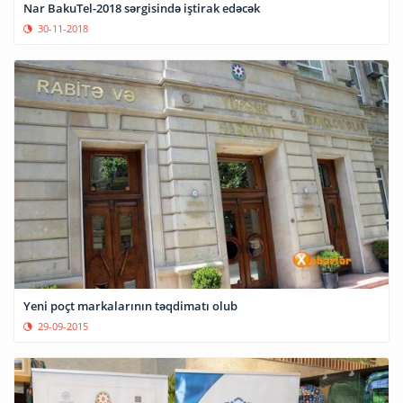
Nar BakuTel-2018 sərgisində iştirak edəcək
30-11-2018
Yeni poçt markalarının təqdimatı olub
29-09-2015