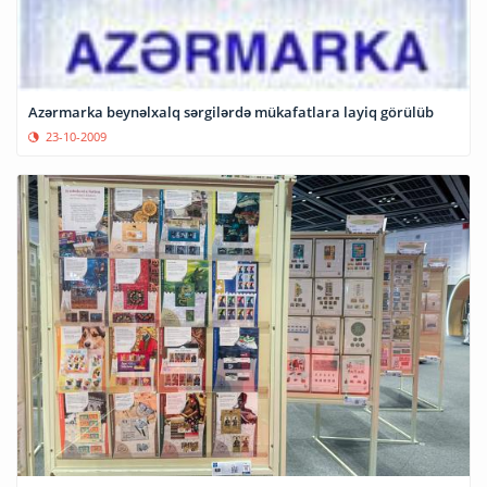
Azərmarka beynəlxalq sərgilərdə mükafatlara layiq görülüb
23-10-2009