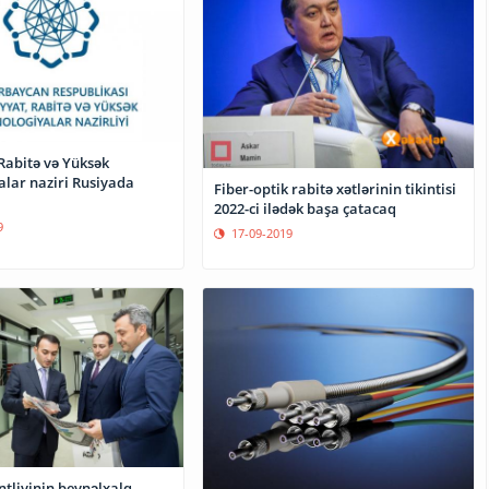
Rabitə və Yüksək
alar naziri Rusiyada
Fiber-optik rabitə xətlərinin tikintisi
2022-ci ilədək başa çatacaq
9
17-09-2019
ntliyinin beynəlxalq