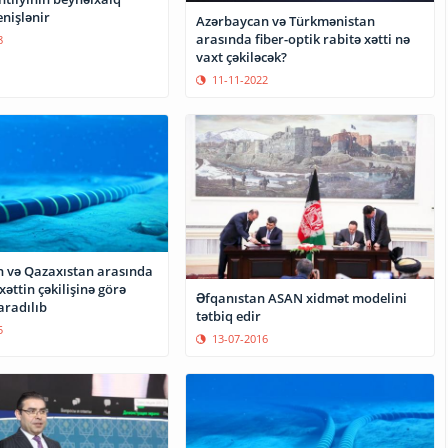
enişlənir
Azərbaycan və Türkmənistan
arasında fiber-optik rabitə xətti nə
8
vaxt çəkiləcək?
11-11-2022
 və Qazaxıstan arasında
xəttin çəkilişinə görə
Əfqanıstan ASAN xidmət modelini
aradılıb
tətbiq edir
5
13-07-2016