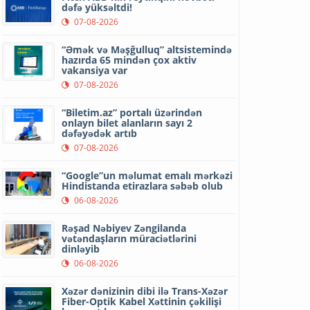
dəfə yüksəltdi!
07-08-2026
“Əmək və Məşğulluq” altsistemində
hazırda 65 mindən çox aktiv
vakansiya var
07-08-2026
“Biletim.az” portalı üzərindən
onlayn bilet alanların sayı 2
dəfəyədək artıb
07-08-2026
“Google”un məlumat emalı mərkəzi
Hindistanda etirazlara səbəb olub
06-08-2026
Rəşad Nəbiyev Zəngilanda
vətəndaşların müraciətlərini
dinləyib
06-08-2026
Xəzər dənizinin dibi ilə Trans-Xəzər
Fiber-Optik Kabel Xəttinin çəkilişi