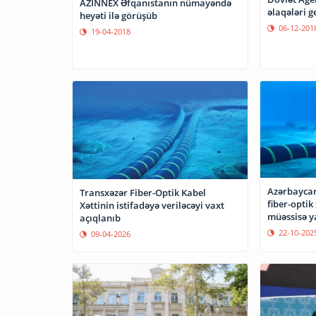
AZINNEX Əfqanıstanın nümayəndə
əlaqələri g
heyəti ilə görüşüb
06-12-201
19-04-2018
Azərbaycan
Transxəzər Fiber-Optik Kabel
fiber-optik 
Xəttinin istifadəyə veriləcəyi vaxt
müəssisə y
açıqlanıb
22-10-202
09-04-2026