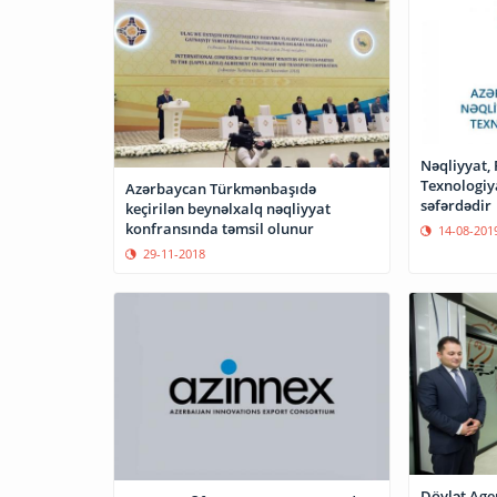
Nəqliyyat, 
Texnologiy
Azərbaycan Türkmənbaşıdə
səfərdədir
keçirilən beynəlxalq nəqliyyat
konfransında təmsil olunur
14-08-201
29-11-2018
Dövlət Age