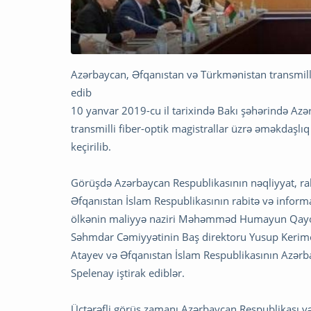
Azərbaycan, Əfqanıstan və Türkmənistan transmilli
edib
10 yanvar 2019-cu il tarixində Bakı şəhərində Azə
transmilli fiber-optik magistrallar üzrə əməkdaşl
keçirilib.
Görüşdə Azərbaycan Respublikasının nəqliyyat, ra
Əfqanıstan İslam Respublikasının rabitə və informa
ölkənin maliyyə naziri Məhəmməd Humayun Qayomi
Səhmdar Cəmiyyətinin Baş direktoru Yusup Kerimo
Atayev və Əfqanıstan İslam Respublikasının Azərba
Spelenay iştirak ediblər.
Üçtərəfli görüş zamanı Azərbaycan Respublikası və