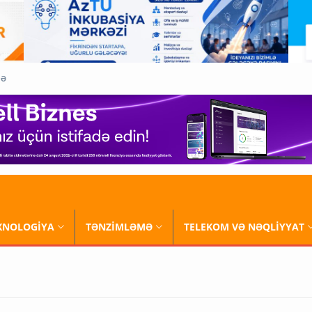
QƏ
XNOLOGİYA
TƏNZİMLƏMƏ
TELEKOM VƏ NƏQLİYYAT