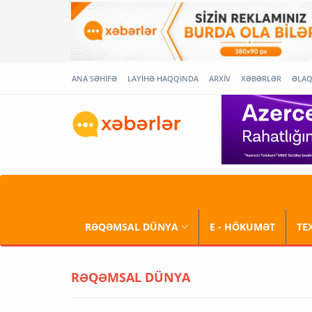
ANA SƏHİFƏ
LAYİHƏ HAQQINDA
ARXİV
XƏBƏRLƏR
ƏLA
RƏQƏMSAL DÜNYA
E - HÖKUMƏT
TE
RƏQƏMSAL DÜNYA