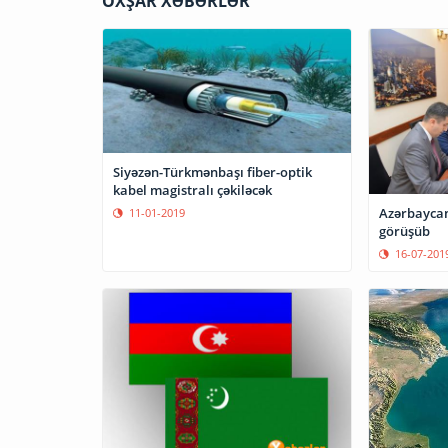
OXŞAR XƏBƏRLƏR
Siyəzən-Türkmənbaşı fiber-optik
kabel magistralı çəkiləcək
Azərbaycan
11-01-2019
görüşüb
16-07-201