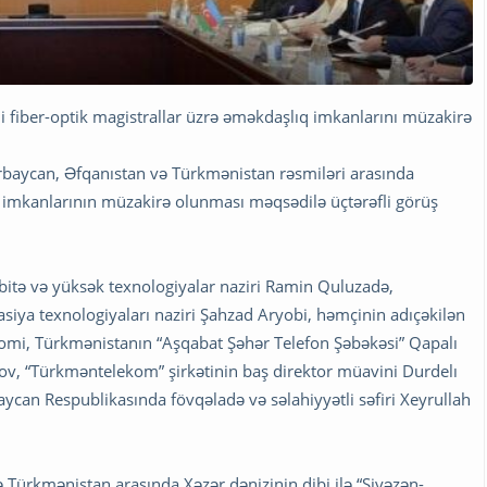
 fiber-optik magistrallar üzrə əməkdaşlıq imkanlarını müzakirə
rbaycan, Əfqanıstan və Türkmənistan rəsmiləri arasında
ıq imkanlarının müzakirə olunması məqsədilə üçtərəfli görüş
bitə və yüksək texnologiyalar naziri Ramin Quluzadə,
siya texnologiyaları naziri Şahzad Aryobi, həmçinin adıçəkilən
, Türkmənistanın “Aşqabat Şəhər Telefon Şəbəkəsi” Qapalı
v, “Türkməntelekom” şirkətinin baş direktor müavini Durdelı
ycan Respublikasında fövqəladə və səlahiyyətli səfiri Xeyrullah
 Türkmənistan arasında Xəzər dənizinin dibi ilə “Siyəzən-