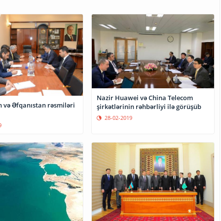
Nazir Huawei və China Telecom
 və Əfqanıstan rəsmiləri
şirkətlərinin rəhbərliyi ilə görüşüb
28-02-2019
9