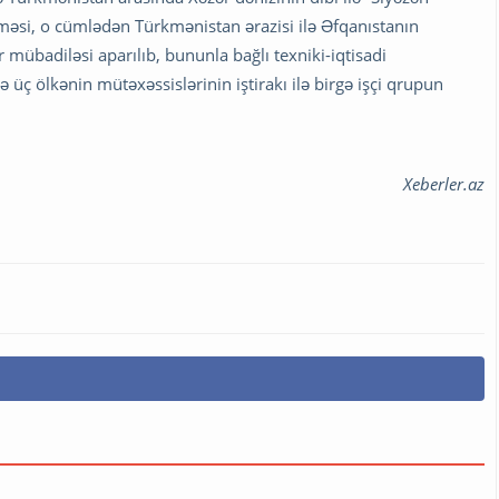
lməsi, o cümlədən Türkmənistan ərazisi ilə Əfqanıstanın
r mübadiləsi aparılıb, bununla bağlı texniki-iqtisadi
 üç ölkənin mütəxəssislərinin iştirakı ilə birgə işçi qrupun
Xeberler.az