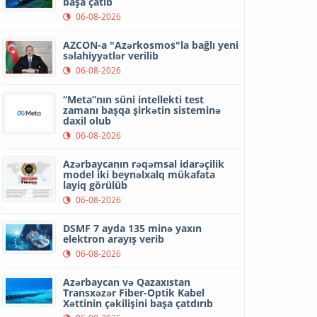
başa çatıb
06-08-2026
AZCON-a "Azərkosmos"la bağlı yeni
səlahiyyətlər verilib
06-08-2026
“Meta”nın süni intellekti test
zamanı başqa şirkətin sisteminə
daxil olub
06-08-2026
Azərbaycanın rəqəmsal idarəçilik
model iki beynəlxalq mükafata
layiq görülüb
06-08-2026
DSMF 7 ayda 135 minə yaxın
elektron arayış verib
06-08-2026
Azərbaycan və Qazaxıstan
Transxəzər Fiber-Optik Kabel
Xəttinin çəkilişini başa çatdırıb