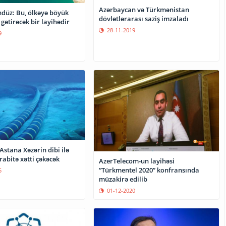
Azərbaycan və Türkmənistan
üz: Bu, ölkəyə böyük
dövlətlərarası saziş imzaladı
 gətirəcək bir layihədir
28-11-2019
9
stana Xəzərin dibi ilə
 rabitə xətti çəkəcək
AzerTelecom-un layihəsi
“Türkmentel 2020” konfransında
5
müzakirə edilib
01-12-2020