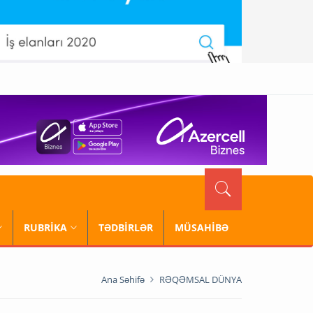
RUBRİKA
TƏDBİRLƏR
MÜSAHİBƏ
Ana Səhifə
RƏQƏMSAL DÜNYA