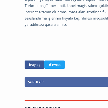
Türkmənbaşı” fiber-optik kabel magistralının çəki
internetlə təmin olunması məsələləri ətrafında fiki
əsaslandırma işlərinin həyata keçirilməsi məqsədilə
yaradılması qərara alınıb.
Paylaş
Tweet
ŞƏRHLƏR