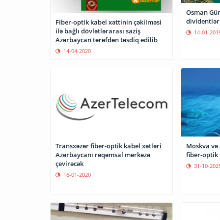
Osman Günd
dividentlər
Fiber-optik kabel xəttinin çəkilməsi
ilə bağlı dövlətlərarası saziş
14-01-201
Azərbaycan tərəfdən təsdiq edilib
14-04-2020
Transxəzər fiber-optik kabel xətləri
Moskva və A
Azərbaycanı rəqəmsal mərkəzə
fiber-optik
çevirəcək
31-10-202
16-01-2020