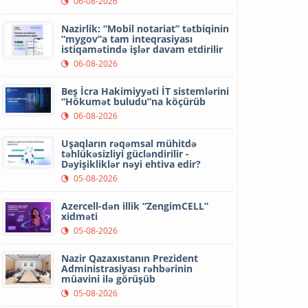
06-08-2026
Nazirlik: “Mobil notariat” tətbiqinin
“mygov”a tam inteqrasiyası
istiqamətində işlər davam etdirilir
06-08-2026
Beş İcra Hakimiyyəti İT sistemlərini
“Hökumət buludu”na köçürüb
06-08-2026
Uşaqların rəqəmsal mühitdə
təhlükəsizliyi gücləndirilir -
Dəyişikliklər nəyi ehtiva edir?
05-08-2026
Azercell-dən illik “ZengimCELL”
xidməti
05-08-2026
Nazir Qazaxıstanın Prezident
Administrasiyası rəhbərinin
müavini ilə görüşüb
05-08-2026