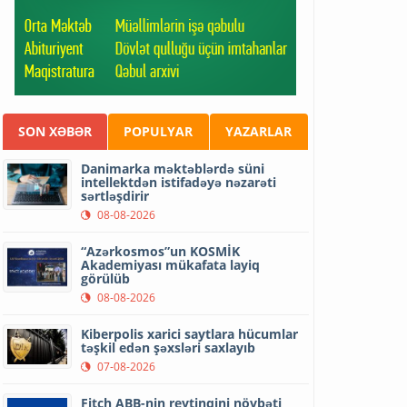
SON XƏBƏR
POPULYAR
YAZARLAR
Danimarka məktəblərdə süni
intellektdən istifadəyə nəzarəti
sərtləşdirir
08-08-2026
“Azərkosmos”un KOSMİK
Akademiyası mükafata layiq
görülüb
08-08-2026
Kiberpolis xarici saytlara hücumlar
təşkil edən şəxsləri saxlayıb
07-08-2026
Fitch ABB-nin reytinqini növbəti