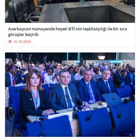
Azərbaycan nümayəndə heyəti BTİ-nin təşkilatçılığı ilə bir sıra
görüşlər keçirib
16-10-2024