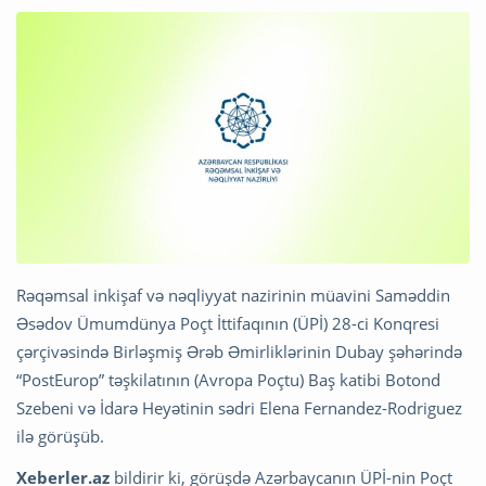
Rəqəmsal inkişaf və nəqliyyat nazirinin müavini Saməddin
Əsədov Ümumdünya Poçt İttifaqının (ÜPİ) 28-ci Konqresi
çərçivəsində Birləşmiş Ərəb Əmirliklərinin Dubay şəhərində
“PostEurop” təşkilatının (Avropa Poçtu) Baş katibi Botond
Szebeni və İdarə Heyətinin sədri Elena Fernandez-Rodriguez
ilə görüşüb.
Xeberler.az
bildirir ki, görüşdə Azərbaycanın ÜPİ-nin Poçt