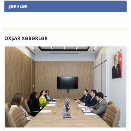
ŞƏRHLƏR
OXŞAR XƏBƏRLƏR