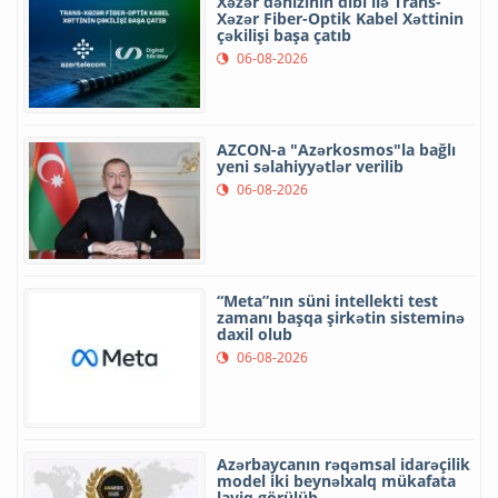
Xəzər dənizinin dibi ilə Trans-
Xəzər Fiber-Optik Kabel Xəttinin
çəkilişi başa çatıb
06-08-2026
AZCON-a "Azərkosmos"la bağlı
yeni səlahiyyətlər verilib
06-08-2026
“Meta”nın süni intellekti test
zamanı başqa şirkətin sisteminə
daxil olub
06-08-2026
Azərbaycanın rəqəmsal idarəçilik
model iki beynəlxalq mükafata
layiq görülüb