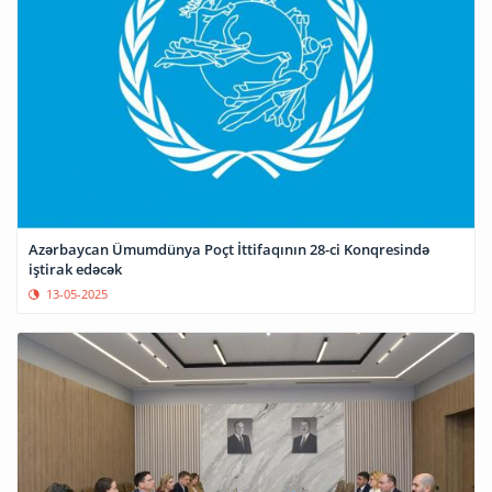
Azərbaycan Ümumdünya Poçt İttifaqının 28-ci Konqresində
iştirak edəcək
13-05-2025