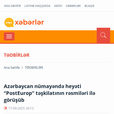
ANA SƏHİFƏ
LAYİHƏ HAQQINDA
ARXİV
XƏBƏRLƏR
ƏLAQƏ
TƏDBİRLƏR
Ana Səhifə
TƏDBİRLƏR
Azərbaycan nümayəndə heyəti
“PostEurop” təşkilatının rəsmiləri ilə
görüşüb
17-09-2025
20:13