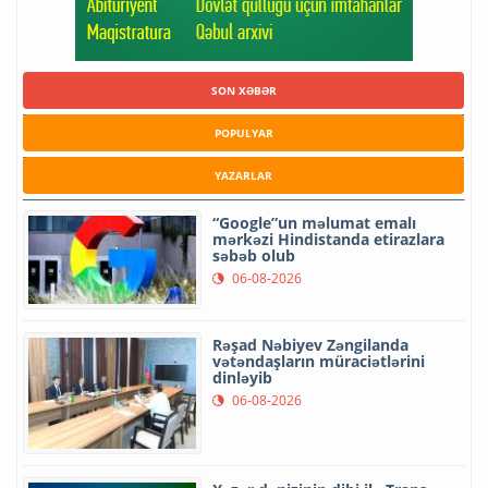
SON XƏBƏR
POPULYAR
YAZARLAR
“Google”un məlumat emalı
mərkəzi Hindistanda etirazlara
səbəb olub
06-08-2026
Rəşad Nəbiyev Zəngilanda
vətəndaşların müraciətlərini
dinləyib
06-08-2026