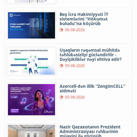
Beş İcra Hakimiyyəti İT
sistemlərini “Hökumət
buludu”na köçürüb
06-08-2026
Uşaqların rəqəmsal mühitdə
təhlükəsizliyi gücləndirilir -
Dəyişikliklər nəyi ehtiva edir?
05-08-2026
Azercell-dən illik “ZengimCELL”
xidməti
05-08-2026
Nazir Qazaxıstanın Prezident
Administrasiyası rəhbərinin
müavini ilə görüşüb