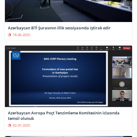
Azərbaycan BTİ Şurasının illik sessiyasında iştirak edir
18-06-2025
Azərbaycan Avropa Poçt Tənzimləmə Komitəsinin iclasında
təmsil olunub
02-07-2025