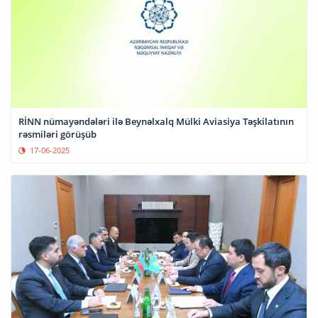
RİNN nümayəndələri ilə Beynəlxalq Mülki Aviasiya Təşkilatının
rəsmiləri görüşüb
17-06-2025