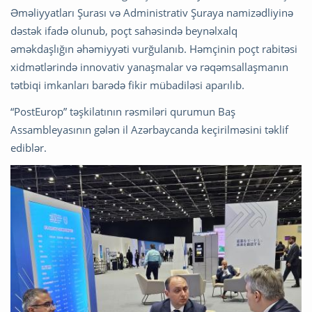
Əməliyyatları Şurası və Administrativ Şuraya namizədliyinə
dəstək ifadə olunub, poçt sahəsində beynəlxalq
əməkdaşlığın əhəmiyyəti vurğulanıb. Həmçinin poçt rabitəsi
xidmətlərində innovativ yanaşmalar və rəqəmsallaşmanın
tətbiqi imkanları barədə fikir mübadiləsi aparılıb.
“PostEurop” təşkilatının rəsmiləri qurumun Baş
Assambleyasının gələn il Azərbaycanda keçirilməsini təklif
ediblər.