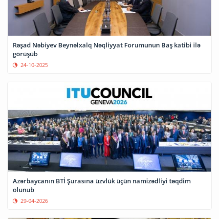
Rəşad Nəbiyev Beynəlxalq Nəqliyyat Forumunun Baş katibi ilə
görüşüb
24-10-2025
Azərbaycanın BTİ Şurasına üzvlük üçün namizədliyi təqdim
olunub
29-04-2026