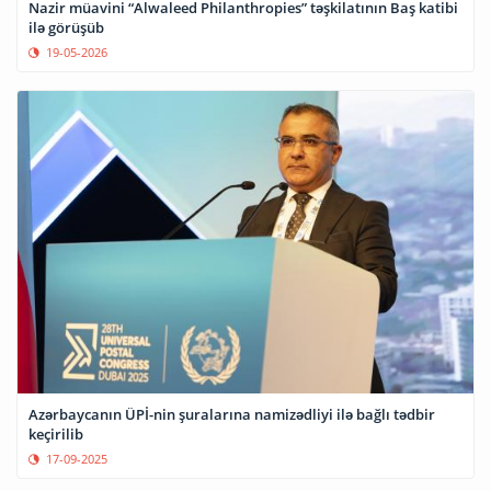
Nazir müavini “Alwaleed Philanthropies” təşkilatının Baş katibi
ilə görüşüb
19-05-2026
Azərbaycanın ÜPİ-nin şuralarına namizədliyi ilə bağlı tədbir
keçirilib
17-09-2025