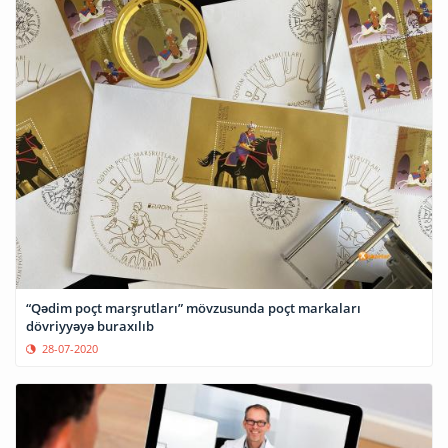
“Qədim poçt marşrutları” mövzusunda poçt markaları
dövriyyəyə buraxılıb
28-07-2020