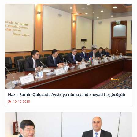
Nazir Ramin Quluzadə Avstriya nümayəndə heyəti ilə görüşüb
10-10-2019