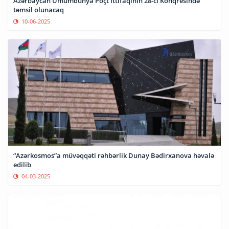
Azərbaycan Ümumdünya Poçt İttifaqının 28-ci Konqresində
təmsil olunacaq
10-06-2025
“Azərkosmos”a müvəqqəti rəhbərlik Dunay Bədirxanova həvalə
edilib
04-03-2025