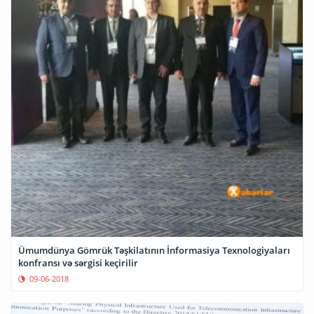
Ümumdünya Gömrük Təşkilatının İnformasiya Texnologiyaları
konfransı və sərgisi keçirilir
09-06-2018