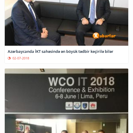
Azərbaycanda İKT sahəsində ən böyük tədbir keçirilə bilər
02-07-2018