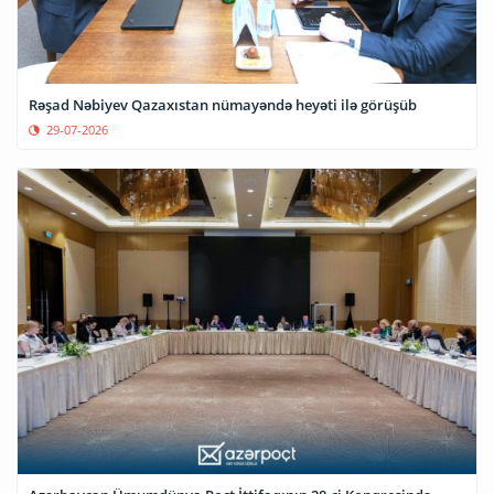
Rəşad Nəbiyev Qazaxıstan nümayəndə heyəti ilə görüşüb
29-07-2026