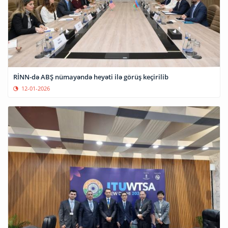
RİNN-də ABŞ nümayəndə heyəti ilə görüş keçirilib
12-01-2026