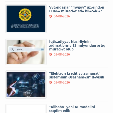
Vətəndaşlar “mygov” üzərindən
FHN-ə müraciət edə biləcəklər
04-08-2026
İqtisadiyyat Nazirliyinin
xidmətlərinə 13 milyondan artıq
müraciət olub
03-08-2026
"Elektron kredit və zəmanət"
sisteminin Əsasnaməsi" dəyişib
03-08-2026
“Alibaba” yeni AI modelini
təqdim edib