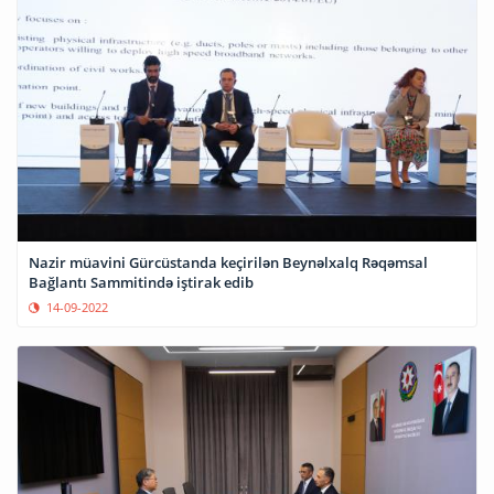
Nazir müavini Gürcüstanda keçirilən Beynəlxalq Rəqəmsal
Bağlantı Sammitində iştirak edib
14-09-2022