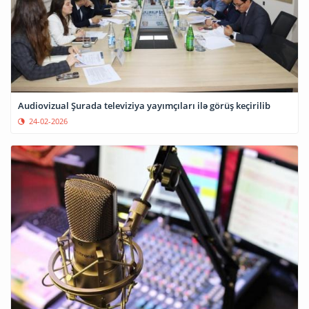
Audiovizual Şurada televiziya yayımçıları ilə görüş keçirilib
24-02-2026