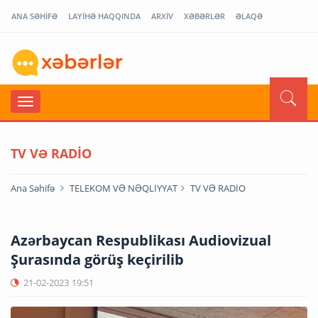
ANA SƏHİFƏ
LAYİHƏ HAQQINDA
ARXİV
XƏBƏRLƏR
ƏLAQƏ
TV VƏ RADİO
Ana Səhifə
TELEKOM VƏ NƏQLİYYAT
TV VƏ RADİO
Azərbaycan Respublikası Audiovizual
Şurasında görüş keçirilib
21-02-2023
19:51