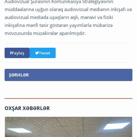
Audiovizual Şurasının Komunikasiya Strategiyasının
müddəalarına uyğun olaraq audiovizual medianın inkişafı və
audiovizual mediada uşaqların əqli, mənəvi və fiziki
inkişafına mənfi təsir göstərən yayımlarla mübarizə
mövzusunda müzakirələr aparılmışdır.
Paylaş
Tweet
ŞƏRHLƏR
OXŞAR XƏBƏRLƏR