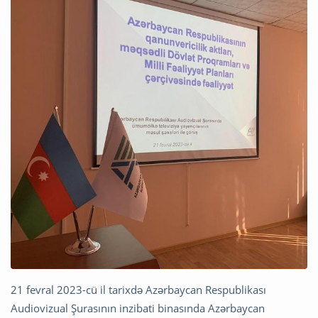
21 fevral 2023-cü il tarixdə Azərbaycan Respublikası
Audiovizual Şurasının inzibati binasında Azərbaycan