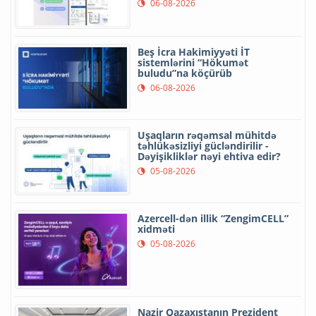
06-08-2026
Beş İcra Hakimiyyəti İT
sistemlərini “Hökumət
buludu”na köçürüb
06-08-2026
Uşaqların rəqəmsal mühitdə
təhlükəsizliyi gücləndirilir -
Dəyişikliklər nəyi ehtiva edir?
05-08-2026
Azercell-dən illik “ZengimCELL”
xidməti
05-08-2026
Nazir Qazaxıstanın Prezident