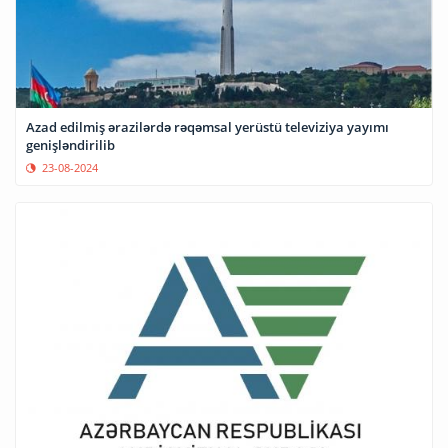
Azad edilmiş ərazilərdə rəqəmsal yerüstü televiziya yayımı
genişləndirilib
23-08-2024