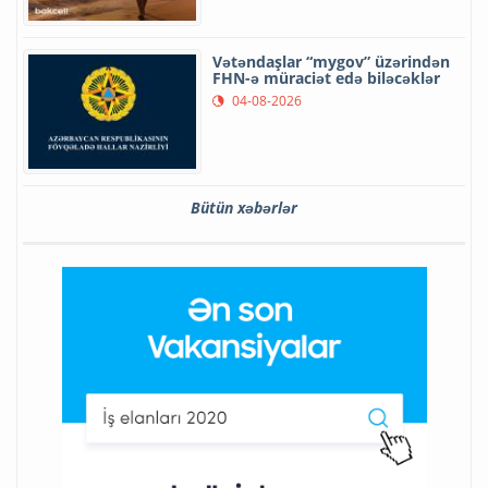
Vətəndaşlar “mygov” üzərindən
FHN-ə müraciət edə biləcəklər
04-08-2026
Bütün xəbərlər