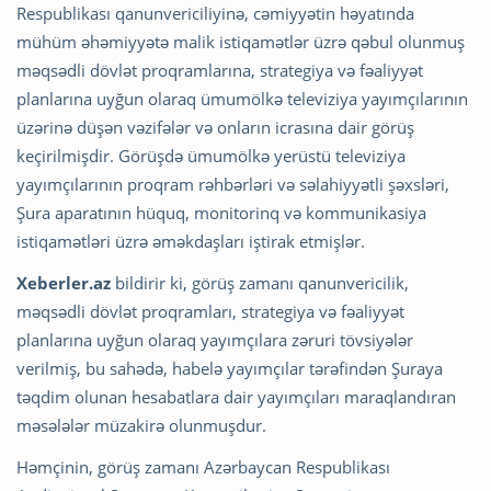
Respublikası qanunvericiliyinə, cəmiyyətin həyatında
mühüm əhəmiyyətə malik istiqamətlər üzrə qəbul olunmuş
məqsədli dövlət proqramlarına, strategiya və fəaliyyət
planlarına uyğun olaraq ümumölkə televiziya yayımçılarının
üzərinə düşən vəzifələr və onların icrasına dair görüş
keçirilmişdir. Görüşdə ümumölkə yerüstü televiziya
yayımçılarının proqram rəhbərləri və səlahiyyətli şəxsləri,
Şura aparatının hüquq, monitorinq və kommunikasiya
istiqamətləri üzrə əməkdaşları iştirak etmişlər.
Xeberler.az
bildirir ki, görüş zamanı qanunvericilik,
məqsədli dövlət proqramları, strategiya və fəaliyyət
planlarına uyğun olaraq yayımçılara zəruri tövsiyələr
verilmiş, bu sahədə, habelə yayımçılar tərəfindən Şuraya
təqdim olunan hesabatlara dair yayımçıları maraqlandıran
məsələlər müzakirə olunmuşdur.
Həmçinin, görüş zamanı Azərbaycan Respublikası