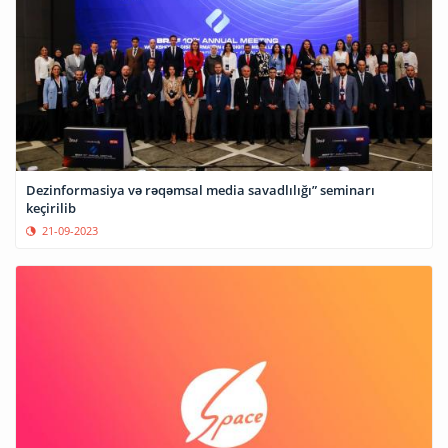
Dezinformasiya və rəqəmsal media savadlılığı” seminarı
keçirilib
21-09-2023