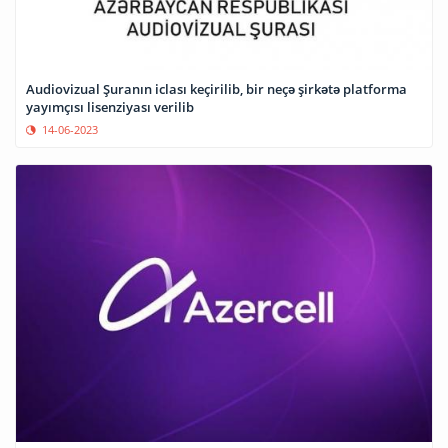
Audiovizual Şuranın iclası keçirilib, bir neçə şirkətə platforma
yayımçısı lisenziyası verilib
14-06-2023