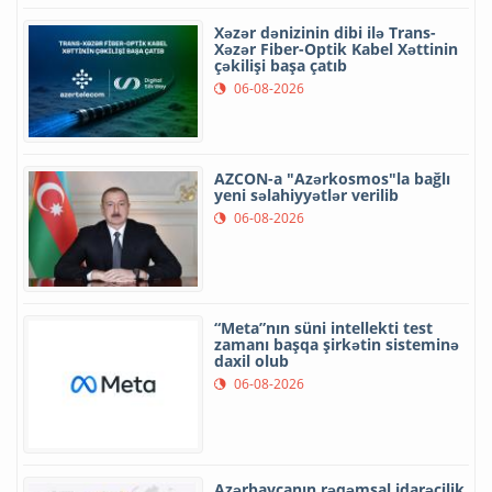
Xəzər dənizinin dibi ilə Trans-
Xəzər Fiber-Optik Kabel Xəttinin
çəkilişi başa çatıb
06-08-2026
AZCON-a "Azərkosmos"la bağlı
yeni səlahiyyətlər verilib
06-08-2026
“Meta”nın süni intellekti test
zamanı başqa şirkətin sisteminə
daxil olub
06-08-2026
Azərbaycanın rəqəmsal idarəçilik