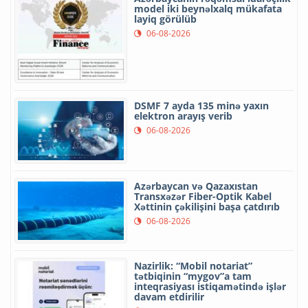
model iki beynəlxalq mükafata
layiq görülüb
06-08-2026
DSMF 7 ayda 135 minə yaxın
elektron arayış verib
06-08-2026
Azərbaycan və Qazaxıstan
Transxəzər Fiber-Optik Kabel
Xəttinin çəkilişini başa çatdırıb
06-08-2026
Nazirlik: “Mobil notariat”
tətbiqinin “mygov”a tam
inteqrasiyası istiqamətində işlər
davam etdirilir