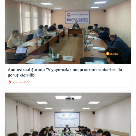
Audiovizual Şurada TV yayımçılarının proqram rəhbərləri ilə
görüş keçirilib
23-02-2022