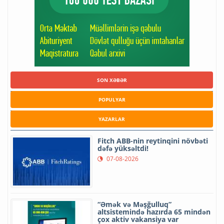
SON XƏBƏR
POPULYAR
YAZARLAR
Fitch ABB-nin reytinqini növbəti
dəfə yüksəltdi!
07-08-2026
“Əmək və Məşğulluq”
altsistemində hazırda 65 mindən
çox aktiv vakansiya var