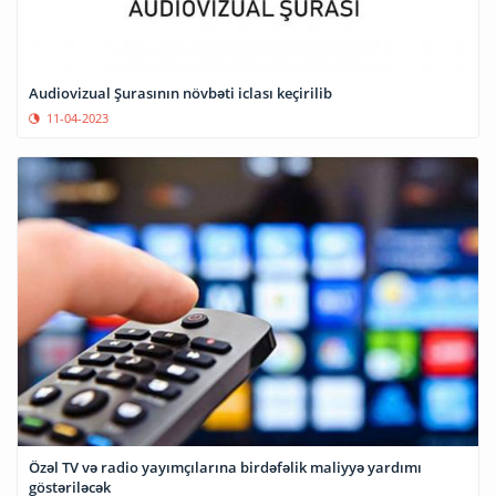
Audiovizual Şurasının növbəti iclası keçirilib
11-04-2023
Özəl TV və radio yayımçılarına birdəfəlik maliyyə yardımı
göstəriləcək