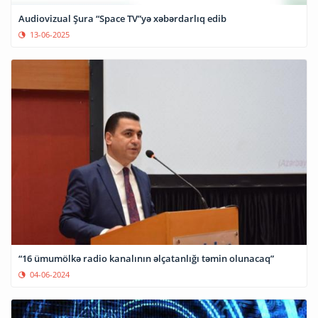
Audiovizual Şura “Space TV”yə xəbərdarlıq edib
13-06-2025
“16 ümumölkə radio kanalının əlçatanlığı təmin olunacaq”
04-06-2024