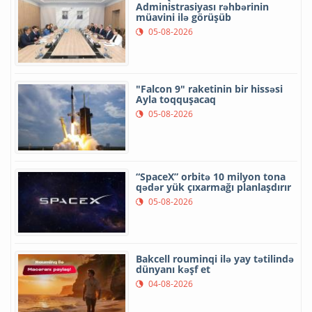
Administrasiyası rəhbərinin
müavini ilə görüşüb
05-08-2026
"Falcon 9" raketinin bir hissəsi
Ayla toqquşacaq
05-08-2026
“SpaceX” orbitə 10 milyon tona
qədər yük çıxarmağı planlaşdırır
05-08-2026
Bakcell rouminqi ilə yay tətilində
dünyanı kəşf et
04-08-2026