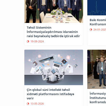
Bakı Kosmi
Konfransına
Təhsil Sisteminin
24-01-202
İnformasiyalaşdırılması idarəsinin
rəisi beynəlxalq tədbirdə iştirak edir
19-09-2024
Çin qlobal süni intellekt təhsil
İnformasiy
xidməti platformasını istifadəyə
İnstitutun
verir
konfransda 
13-05-2026