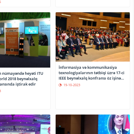
5
İnformasiya və kommunikasiya
texnologiyalarının tətbiqi üzrə 17-ci
 nümayəndə heyəti ITU
IEEE beynəlxalq konfransı öz işinə
rld 2018 beynəlxalq
başlayıb
sərgi-konfransında iştirak edir
19-10-2023
8