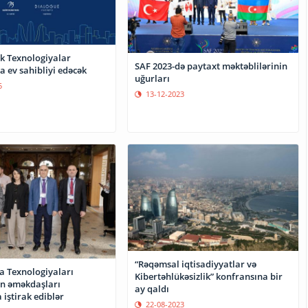
k Texnologiyalar
SAF 2023-də paytaxt məktəblilərinin
 ev sahibliyi edəcək
uğurları
5
13-12-2023
“Rəqəmsal iqtisadiyyatlar və
a Texnologiyaları
Kibertəhlükəsizlik” konfransına bir
un əməkdaşları
ay qaldı
iştirak ediblər
22-08-2023