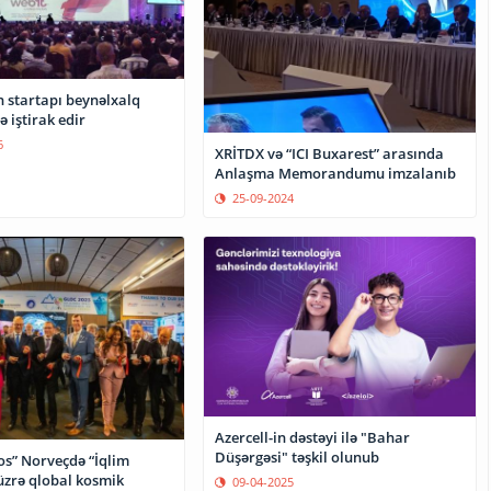
 startapı beynəlxalq
 iştirak edir
6
XRİTDX və “ICI Buxarest” arasında
Anlaşma Memorandumu imzalanıb
25-09-2024
Azercell-in dəstəyi ilə "Bahar
Düşərgəsi" təşkil olunub
s” Norveçdə “İqlim
 üzrə qlobal kosmik
09-04-2025