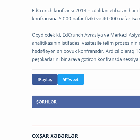
EdCrunch konfransı 2014 – cü ildən etibarən hər il t
konfransına 5 000 nəfər fiziki və 40 000 nəfər isə 
Qeyd edək ki, EdCrunch Avrasiya və Mərkəzi Asiyad
analitikasının istifadəsi vasitəsilə təlim prosesin
hədəfləyən ən böyük konfransdır. Ardıcıl olaraq 10
peşəkarlarını bir araya gətirən konfransda sessiyal
Paylaş
Tweet
ŞƏRHLƏR
OXŞAR XƏBƏRLƏR