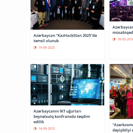
Azərbaycan
müsabiqədə
Azərbaycan “KazHackStan 2025”də
18-03-201
təmsil olunub
19-09-2025
Azərbaycanın İKT uğurları
beynəlxalq konfransda təqdim
edilib
“Azərkosmo
14-09-2015
dəyişikliyi