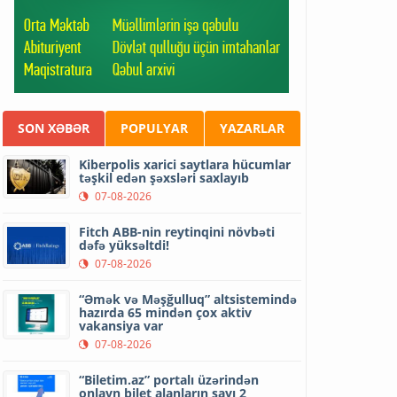
SON XƏBƏR
POPULYAR
YAZARLAR
Kiberpolis xarici saytlara hücumlar
təşkil edən şəxsləri saxlayıb
07-08-2026
Fitch ABB-nin reytinqini növbəti
dəfə yüksəltdi!
07-08-2026
“Əmək və Məşğulluq” altsistemində
hazırda 65 mindən çox aktiv
vakansiya var
07-08-2026
“Biletim.az” portalı üzərindən
onlayn bilet alanların sayı 2