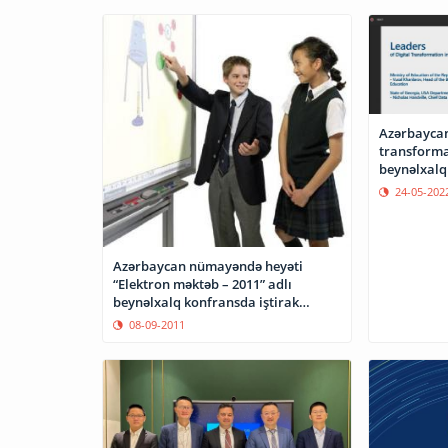
Azərbaycan
transforma
beynəlxalq 
24-05-202
Azərbaycan nümayəndə heyəti
“Elektron məktəb – 2011” adlı
beynəlxalq konfransda iştirak
edəcək
08-09-2011