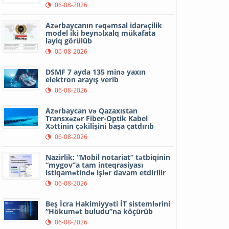
06-08-2026
Azərbaycanın rəqəmsal idarəçilik
model iki beynəlxalq mükafata
layiq görülüb
06-08-2026
DSMF 7 ayda 135 minə yaxın
elektron arayış verib
06-08-2026
Azərbaycan və Qazaxıstan
Transxəzər Fiber-Optik Kabel
Xəttinin çəkilişini başa çatdırıb
06-08-2026
Nazirlik: “Mobil notariat” tətbiqinin
“mygov”a tam inteqrasiyası
istiqamətində işlər davam etdirilir
06-08-2026
Beş İcra Hakimiyyəti İT sistemlərini
“Hökumət buludu”na köçürüb
06-08-2026