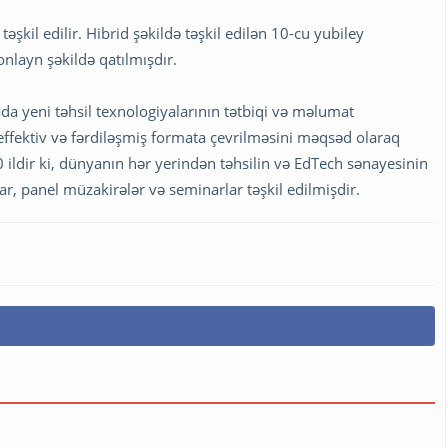
əşkil edilir. Hibrid şəkildə təşkil edilən 10-cu yubiley
onlayn şəkildə qatılmışdır.
a yeni təhsil texnologiyalarının tətbiqi və məlumat
in effektiv və fərdiləşmiş formata çevrilməsini məqsəd olaraq
 ildir ki, dünyanın hər yerindən təhsilin və EdTech sənayesinin
ar, panel müzakirələr və seminarlar təşkil edilmişdir.