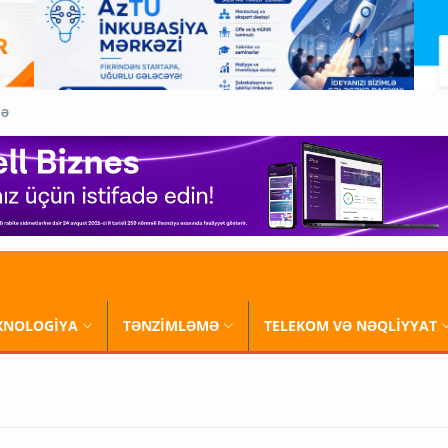
QƏ
XNOLOGİYA
TƏNZİMLƏMƏ
TELEKOM VƏ NƏQLİYYAT