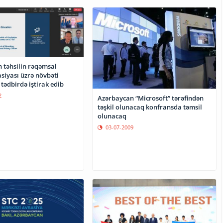
 təhsilin rəqəmsal
siyası üzrə növbəti
tədbirdə iştirak edib
2
Azərbaycan “Microsoft” tərəfindən
təşkil olunacaq konfransda təmsil
olunacaq
03-07-2009