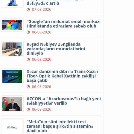
dəfəyədək artıb
07-08-2026
“Google”un məlumat emalı mərkəzi
Hindistanda etirazlara səbəb olub
06-08-2026
Rəşad Nəbiyev Zəngilanda
vətəndaşların müraciətlərini
dinləyib
06-08-2026
Xəzər dənizinin dibi ilə Trans-Xəzər
Fiber-Optik Kabel Xəttinin çəkilişi
başa çatıb
06-08-2026
AZCON-a "Azərkosmos"la bağlı yeni
səlahiyyətlər verilib
06-08-2026
“Meta”nın süni intellekti test
zamanı başqa şirkətin sisteminə
daxil olub