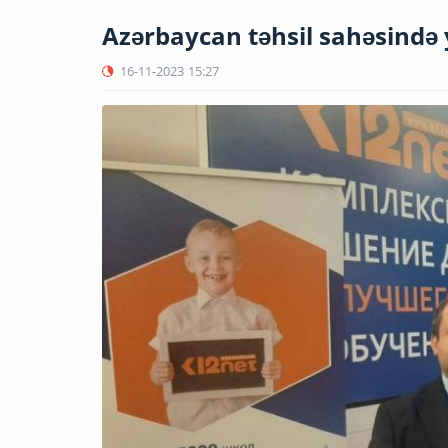
Azərbaycan təhsil sahəsində 
16-11-2023
15:27