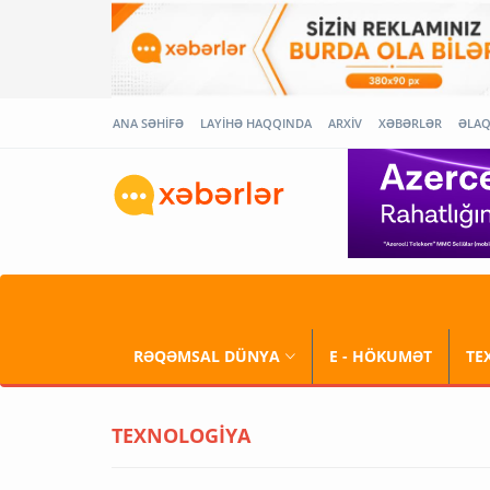
ANA SƏHİFƏ
LAYİHƏ HAQQINDA
ARXİV
XƏBƏRLƏR
ƏLA
RƏQƏMSAL DÜNYA
E - HÖKUMƏT
TE
TEXNOLOGİYA