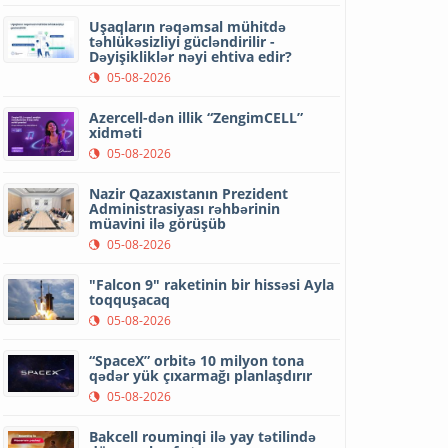
Uşaqların rəqəmsal mühitdə
təhlükəsizliyi gücləndirilir -
Dəyişikliklər nəyi ehtiva edir?
05-08-2026
Azercell-dən illik “ZengimCELL”
xidməti
05-08-2026
Nazir Qazaxıstanın Prezident
Administrasiyası rəhbərinin
müavini ilə görüşüb
05-08-2026
"Falcon 9" raketinin bir hissəsi Ayla
toqquşacaq
05-08-2026
“SpaceX” orbitə 10 milyon tona
qədər yük çıxarmağı planlaşdırır
05-08-2026
Bakcell rouminqi ilə yay tətilində