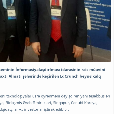
isteminin İnformasiyalaşdırlması idarəsinin rəis müavini
axtı Almatı şəhərində keçirilən EdCrunch beynəlxalq
eni texnologiyalar üzrə öyrənməni dəyişdirən yeni təşəbbüsləri
a, Birləşmiş Ərəb Əmirlikləri, Sinqapur, Cənubi Koreya,
dqiqatçılar və investorlar iştirak ediblər.