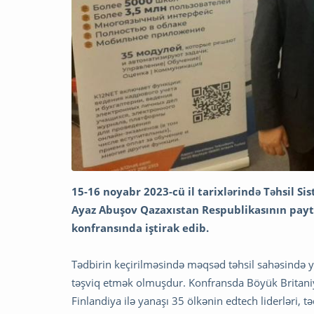
15-16 noyabr 2023-cü il tarixlərində Təhsil S
Ayaz Abuşov Qazaxıstan Respublikasının payt
konfransında iştirak edib.
Tədbirin keçirilməsində məqsəd təhsil sahəsində y
təşviq etmək olmuşdur. Konfransda Böyük Britaniy
Finlandiya ilə yanaşı 35 ölkənin edtech liderləri, tə