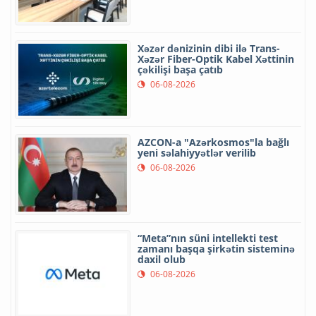
Xəzər dənizinin dibi ilə Trans-
Xəzər Fiber-Optik Kabel Xəttinin
çəkilişi başa çatıb
06-08-2026
AZCON-a "Azərkosmos"la bağlı
yeni səlahiyyətlər verilib
06-08-2026
“Meta”nın süni intellekti test
zamanı başqa şirkətin sisteminə
daxil olub
06-08-2026