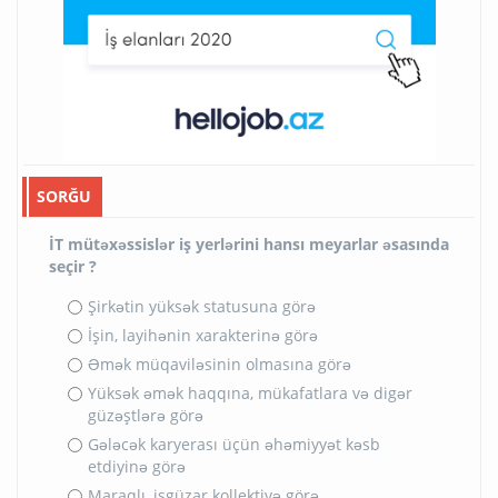
SORĞU
İT mütəxəssislər iş yerlərini hansı meyarlar əsasında
seçir ?
Şirkətin yüksək statusuna görə
İşin, layihənin xarakterinə görə
Əmək müqaviləsinin olmasına görə
Yüksək əmək haqqına, mükafatlara və digər
güzəştlərə görə
Gələcək karyerası üçün əhəmiyyət kəsb
etdiyinə görə
Maraqlı, işgüzar kollektivə görə