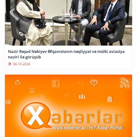
Nazir Rəşad Nəbiyev Əfqanıstanın nəqliyyat və mülki aviasiya
naziri ilə görüşüb
04-10-2024