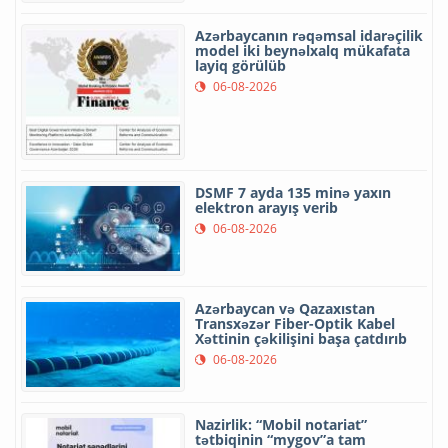
Azərbaycanın rəqəmsal idarəçilik
model iki beynəlxalq mükafata
layiq görülüb
06-08-2026
DSMF 7 ayda 135 minə yaxın
elektron arayış verib
06-08-2026
Azərbaycan və Qazaxıstan
Transxəzər Fiber-Optik Kabel
Xəttinin çəkilişini başa çatdırıb
06-08-2026
Nazirlik: “Mobil notariat”
tətbiqinin “mygov”a tam