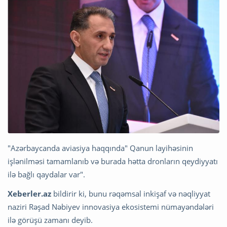
"Azərbaycanda aviasiya haqqında" Qanun layihəsinin
işlənilməsi tamamlanıb və burada hətta dronların qeydiyyatı
ilə bağlı qaydalar var".
Xeberler.az
bildirir ki, bunu rəqəmsal inkişaf və nəqliyyat
naziri Rəşad Nəbiyev innovasiya ekosistemi nümayəndələri
ilə görüşü zamanı deyib.