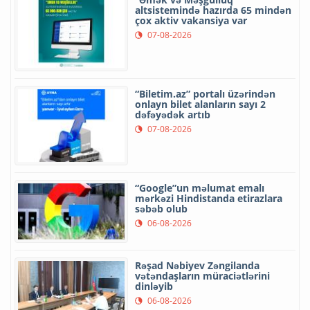
altsistemində hazırda 65 mindən
çox aktiv vakansiya var
07-08-2026
“Biletim.az” portalı üzərindən
onlayn bilet alanların sayı 2
dəfəyədək artıb
07-08-2026
“Google”un məlumat emalı
mərkəzi Hindistanda etirazlara
səbəb olub
06-08-2026
Rəşad Nəbiyev Zəngilanda
vətəndaşların müraciətlərini
dinləyib
06-08-2026