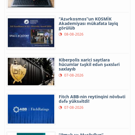
“Azərkosmos”un KOSMİK
Akademiyası mükafata layiq
görülüb
08-08-2026
Kiberpolis xarici saytlara
hücumlar təşkil edən şəxsləri
saxlayıb
07-08-2026
Fitch ABB-nin reytinqini növbəti
dəfə yüksəltdi!
07-08-2026
“Əmək və Məşğulluq”