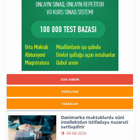
SON XƏBƏR
POPULYAR
YAZARLAR
Danimarka məktəblərdə süni
intellektdən istifadəyə nəzarəti
sərtləşdirir
08-08-2026