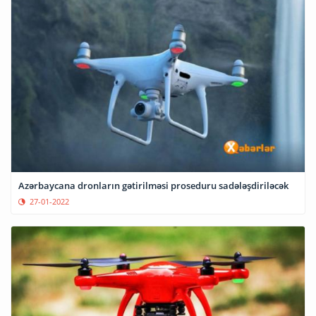
Azərbaycana dronların gətirilməsi proseduru sadələşdiriləcək
27-01-2022