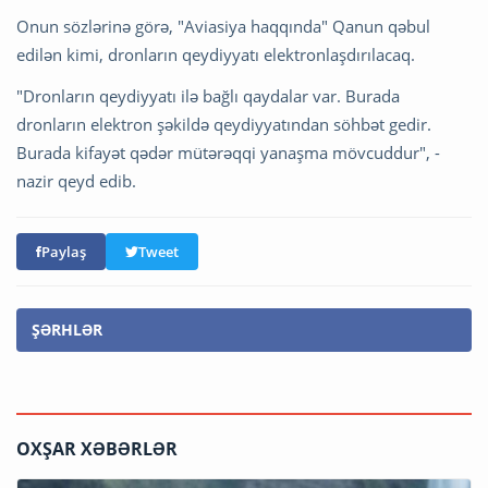
Onun sözlərinə görə, "Aviasiya haqqında" Qanun qəbul
edilən kimi, dronların qeydiyyatı elektronlaşdırılacaq.
"Dronların qeydiyyatı ilə bağlı qaydalar var. Burada
dronların elektron şəkildə qeydiyyatından söhbət gedir.
Burada kifayət qədər mütərəqqi yanaşma mövcuddur", -
nazir qeyd edib.
Paylaş
Tweet
ŞƏRHLƏR
OXŞAR XƏBƏRLƏR