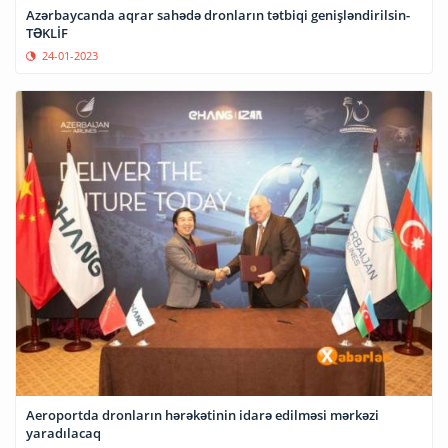
Azərbaycanda aqrar sahədə dronların tətbiqi genişləndirilsin-
TƏKLİF
24-01-2023
Aeroportda dronların hərəkətinin idarə edilməsi mərkəzi
yaradılacaq