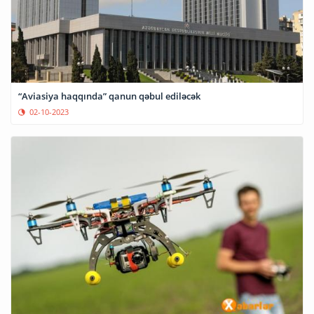
“Aviasiya haqqında” qanun qəbul ediləcək
02-10-2023