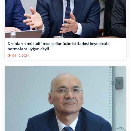
Dronların müxtəlif məqsədlər üçün istifadəsi beynəlxalq
normalara uyğun deyil
04-12-2024