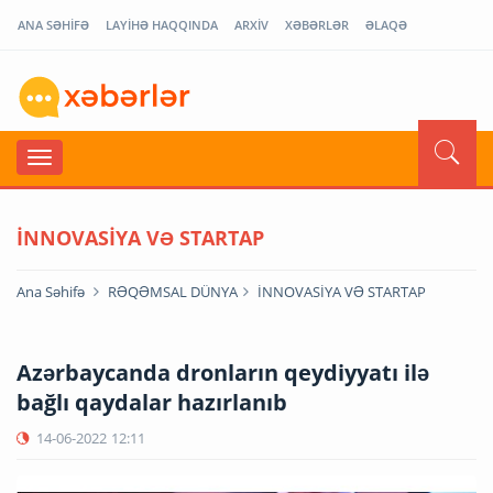
ANA SƏHİFƏ
LAYİHƏ HAQQINDA
ARXİV
XƏBƏRLƏR
ƏLAQƏ
İNNOVASİYA VƏ STARTAP
Ana Səhifə
RƏQƏMSAL DÜNYA
İNNOVASİYA VƏ STARTAP
Azərbaycanda dronların qeydiyyatı ilə
bağlı qaydalar hazırlanıb
14-06-2022
12:11