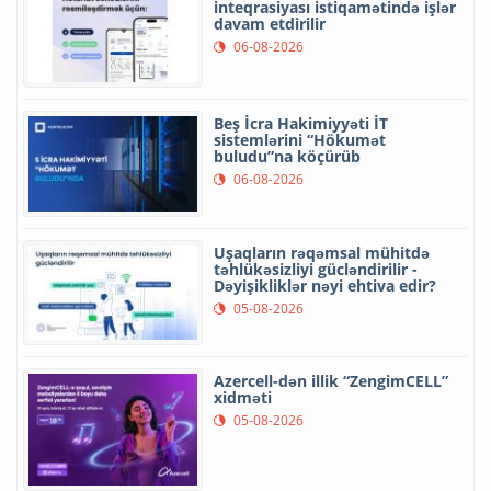
inteqrasiyası istiqamətində işlər
davam etdirilir
06-08-2026
Beş İcra Hakimiyyəti İT
sistemlərini “Hökumət
buludu”na köçürüb
06-08-2026
Uşaqların rəqəmsal mühitdə
təhlükəsizliyi gücləndirilir -
Dəyişikliklər nəyi ehtiva edir?
05-08-2026
Azercell-dən illik “ZengimCELL”
xidməti
05-08-2026