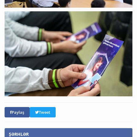
Paylaş
Tweet
ŞƏRHLƏR