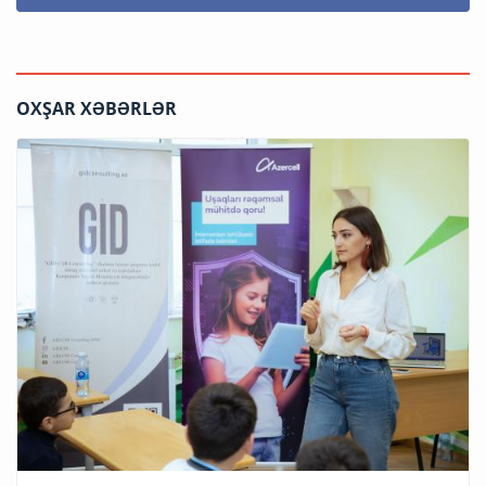
OXŞAR XƏBƏRLƏR