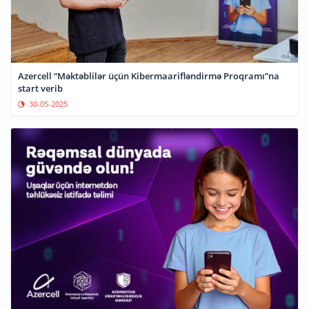
Azercell “Məktəblilər üçün Kibermaarifləndirmə Proqramı”na
start verib
30-05-2025