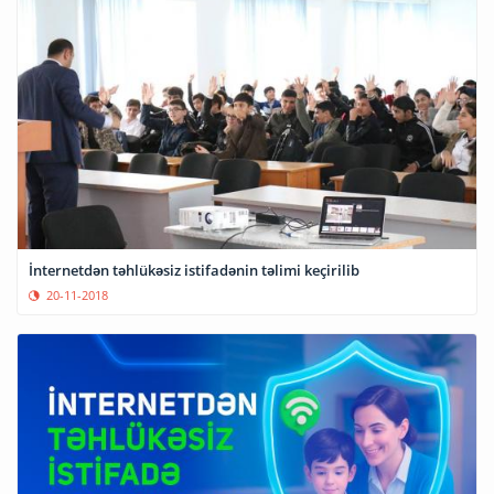
İnternetdən təhlükəsiz istifadənin təlimi keçirilib
20-11-2018