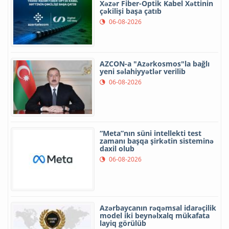
Xəzər Fiber-Optik Kabel Xəttinin
çəkilişi başa çatıb
06-08-2026
AZCON-a "Azərkosmos"la bağlı
yeni səlahiyyətlər verilib
06-08-2026
“Meta”nın süni intellekti test
zamanı başqa şirkətin sisteminə
daxil olub
06-08-2026
Azərbaycanın rəqəmsal idarəçilik
model iki beynəlxalq mükafata
layiq görülüb