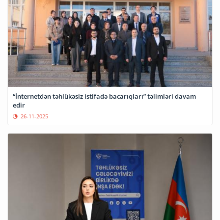
“İnternetdən təhlükəsiz istifadə bacarıqları” təlimləri davam
edir
26-11-2025