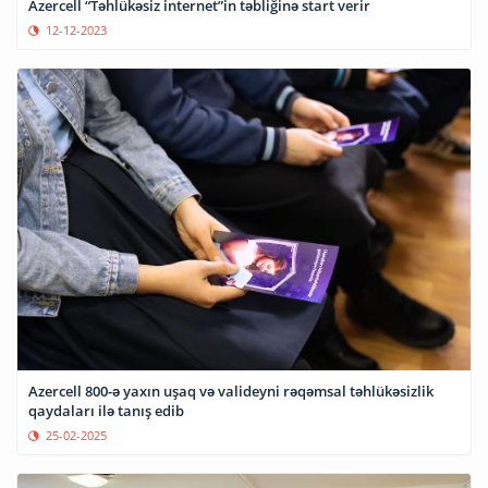
Azercell “Təhlükəsiz internet”in təbliğinə start verir
12-12-2023
Azercell 800-ə yaxın uşaq və valideyni rəqəmsal təhlükəsizlik
qaydaları ilə tanış edib
25-02-2025