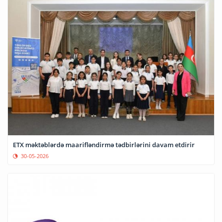
ETX məktəblərdə maarifləndirmə tədbirlərini davam etdirir
30-05-2026