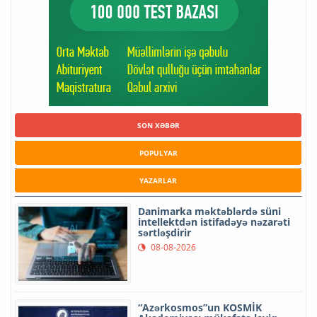
SON XƏBƏR
POPULYAR
YAZARLAR
Danimarka məktəblərdə süni
intellektdən istifadəyə nəzarəti
sərtləşdirir
08-08-2026
“Azərkosmos”un KOSMİK