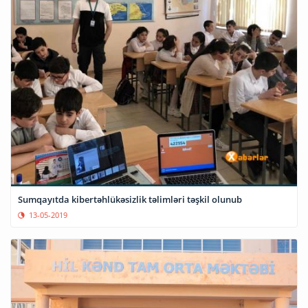
Sumqayıtda kibertəhlükəsizlik təlimləri təşkil olunub
13-05-2019