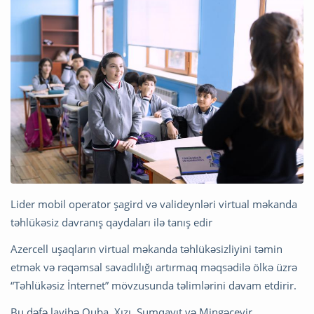
Lider mobil operator şagird və valideynləri virtual məkanda
təhlükəsiz davranış qaydaları ilə tanış edir
Azercell uşaqların virtual məkanda təhlükəsizliyini təmin
etmək və rəqəmsal savadlılığı artırmaq məqsədilə ölkə üzrə
“Təhlükəsiz İnternet” mövzusunda təlimlərini davam etdirir.
Bu dəfə layihə Quba, Xızı, Sumqayıt və Mingəçevir