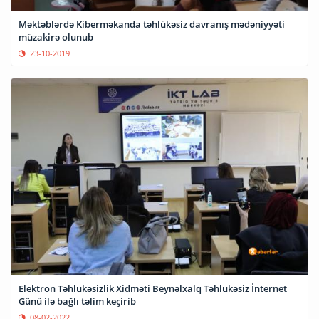
Məktəblərdə Kiberməkanda təhlükəsiz davranış mədəniyyəti
müzakirə olunub
23-10-2019
Elektron Təhlükəsizlik Xidməti Beynəlxalq Təhlükəsiz İnternet
Günü ilə bağlı təlim keçirib
08-02-2022