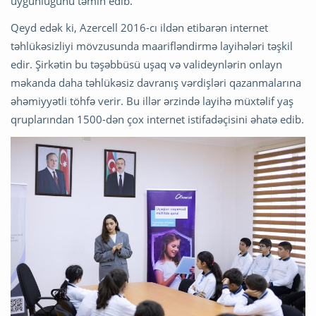
uyğunluğunu təmin edib.
Qeyd edək ki, Azercell 2016-cı ildən etibarən internet
təhlükəsizliyi mövzusunda maarifləndirmə layihələri təşkil
edir. Şirkətin bu təşəbbüsü uşaq və valideynlərin onlayn
məkanda daha təhlükəsiz davranış vərdişləri qazanmalarına
əhəmiyyətli töhfə verir. Bu illər ərzində layihə müxtəlif yaş
qruplarından 1500-dən çox internet istifadəçisini əhatə edib.