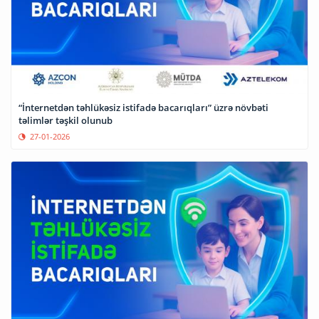
“İnternetdən təhlükəsiz istifadə bacarıqları” üzrə növbəti
təlimlər təşkil olunub
27-01-2026