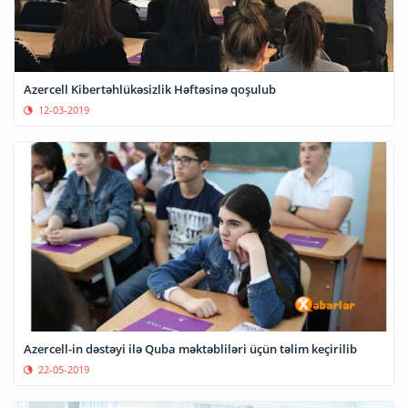
Azercell Kibertəhlükəsizlik Həftəsinə qoşulub
12-03-2019
Azercell-in dəstəyi ilə Quba məktəbliləri üçün təlim keçirilib
22-05-2019