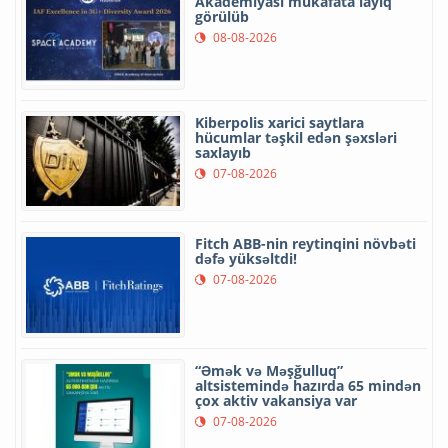
Akademiyası mükafata layiq
görülüb
08-08-2026
Kiberpolis xarici saytlara
hücumlar təşkil edən şəxsləri
saxlayıb
07-08-2026
Fitch ABB-nin reytinqini növbəti
dəfə yüksəltdi!
07-08-2026
“Əmək və Məşğulluq”
altsistemində hazırda 65 mindən
çox aktiv vakansiya var
07-08-2026