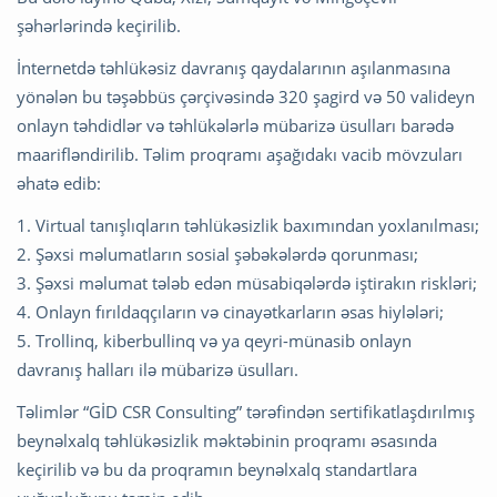
şəhərlərində keçirilib.
İnternetdə təhlükəsiz davranış qaydalarının aşılanmasına
yönələn bu təşəbbüs çərçivəsində 320 şagird və 50 valideyn
onlayn təhdidlər və təhlükələrlə mübarizə üsulları barədə
maarifləndirilib. Təlim proqramı aşağıdakı vacib mövzuları
əhatə edib:
1. Virtual tanışlıqların təhlükəsizlik baxımından yoxlanılması;
2. Şəxsi məlumatların sosial şəbəkələrdə qorunması;
3. Şəxsi məlumat tələb edən müsabiqələrdə iştirakın riskləri;
4. Onlayn fırıldaqçıların və cinayətkarların əsas hiylələri;
5. Trollinq, kiberbullinq və ya qeyri-münasib onlayn
davranış halları ilə mübarizə üsulları.
Təlimlər “GİD CSR Consulting” tərəfindən sertifikatlaşdırılmış
beynəlxalq təhlükəsizlik məktəbinin proqramı əsasında
keçirilib və bu da proqramın beynəlxalq standartlara