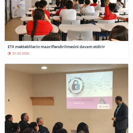
ETX məktəblilərin maarifləndirilməsini davam etdirir
31-03-2026