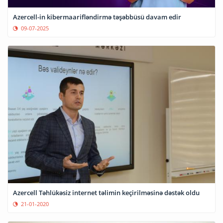
Azercell-in kibermaarifləndirmə təşəbbüsü davam edir
09-07-2025
Azercell Təhlükəsiz internet təlimin keçirilməsinə dəstək oldu
21-01-2020