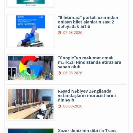
“Biletim.az” portalı üzərindən
onlayn bilet alanların sayı 2
dəfəyədək artıb
07-08-2026
“Google”un məlumat emalı
mərkəzi Hindistanda etirazlara
səbəb olub
06-08-2026
Rəşad Nəbiyev Zəngilanda
vətəndaşların müraciətlərini
dinləyib
06-08-2026
Xəzər dənizinin dibi ilə Trans-