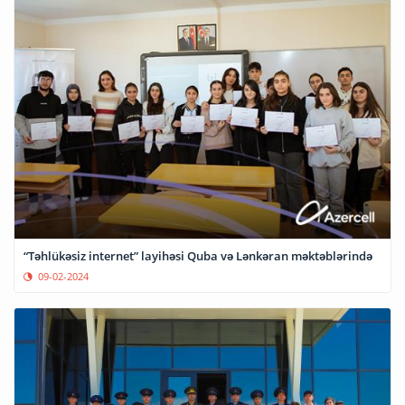
“Təhlükəsiz internet” layihəsi Quba və Lənkəran məktəblərində
09-02-2024