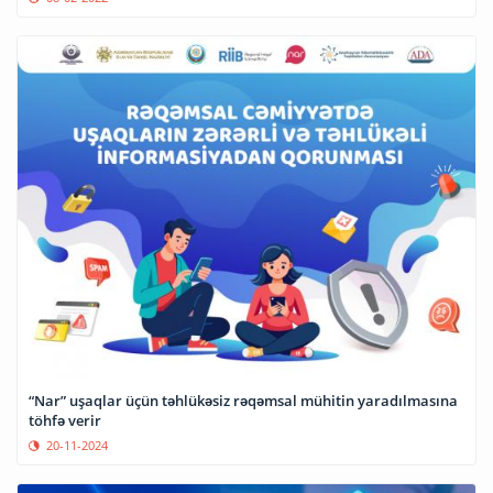
“Nar” uşaqlar üçün təhlükəsiz rəqəmsal mühitin yaradılmasına
töhfə verir
20-11-2024