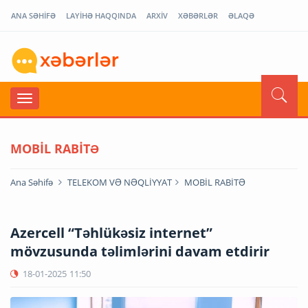
ANA SƏHİFƏ
LAYİHƏ HAQQINDA
ARXİV
XƏBƏRLƏR
ƏLAQƏ
MOBİL RABİTƏ
Ana Səhifə
TELEKOM VƏ NƏQLİYYAT
MOBİL RABİTƏ
Azercell “Təhlükəsiz internet”
mövzusunda təlimlərini davam etdirir
18-01-2025
11:50