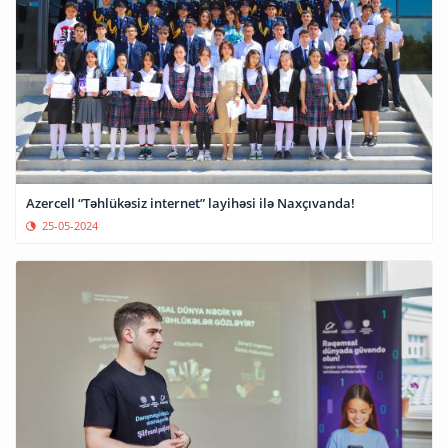
Azercell “Təhlükəsiz internet” layihəsi ilə Naxçıvanda!
25-05-2024