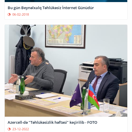
Bu gün Beynəlxalq Təhlükəsiz İnternet Günüdür
06-02-2018
Azercell-də "Təhlükəsizlik həftəsi" keçirilib - FOTO
23-12-2022