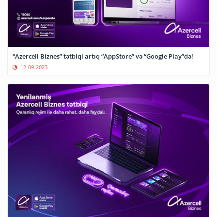
“Azercell Biznes” tətbiqi artıq “AppStore” və “Google Play”də!
12-09-2023