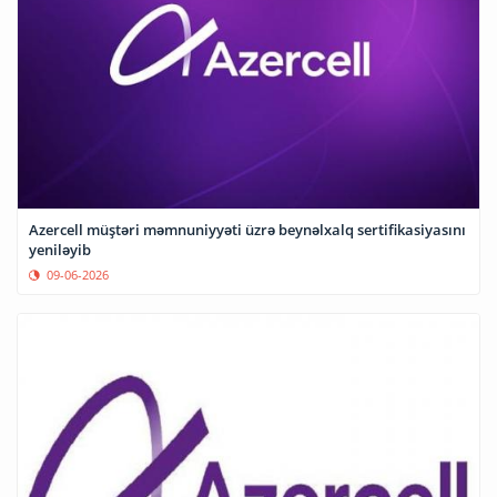
Azercell müştəri məmnuniyyəti üzrə beynəlxalq sertifikasiyasını
yeniləyib
09-06-2026