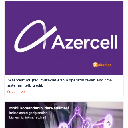
"Azercell" müştəri müraciətlərinin operativ cavablandırma
sistemini tətbiq edib
22-01-2021