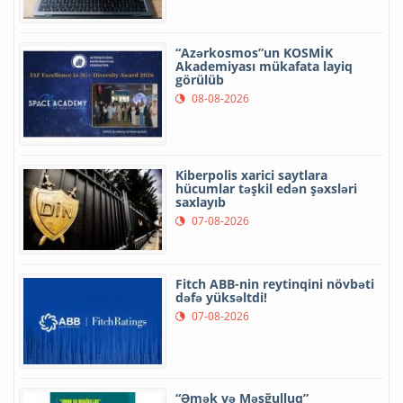
“Azərkosmos”un KOSMİK
Akademiyası mükafata layiq
görülüb
08-08-2026
Kiberpolis xarici saytlara
hücumlar təşkil edən şəxsləri
saxlayıb
07-08-2026
Fitch ABB-nin reytinqini növbəti
dəfə yüksəltdi!
07-08-2026
“Əmək və Məşğulluq”