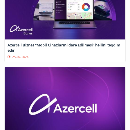
Azercell Biznes “Mobil Cihazların İdarə Edilməsi” həllini təqdim
edir
25-07-2024