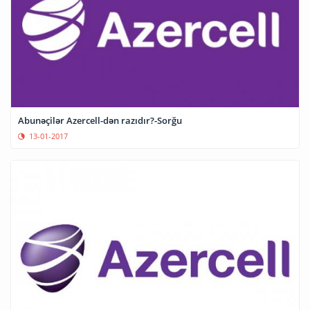
Abunəçilər Azercell-dən razıdır?-Sorğu
13-01-2017