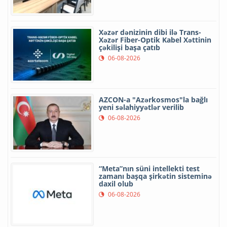
Xəzər dənizinin dibi ilə Trans-
Xəzər Fiber-Optik Kabel Xəttinin
çəkilişi başa çatıb
06-08-2026
AZCON-a "Azərkosmos"la bağlı
yeni səlahiyyətlər verilib
06-08-2026
“Meta”nın süni intellekti test
zamanı başqa şirkətin sisteminə
daxil olub
06-08-2026