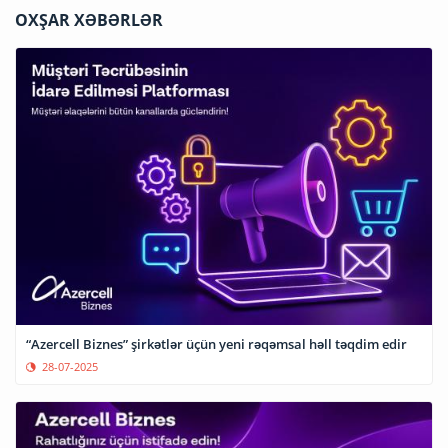
OXŞAR XƏBƏRLƏR
“Azercell Biznes” şirkətlər üçün yeni rəqəmsal həll təqdim edir
28-07-2025