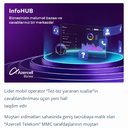
Lider mobil operator “Tez-tez yaranan suallar”ın
cavablandırılması üçün yeni həll
təqdim edir
Müştəri xidmətləri sahəsində geniş təcrübəyə malik olan
“Azercell Telekom” MMC tərəfdaşlarının müştəri