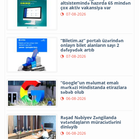
altsistemində hazırda 65 mindən
çox aktiv vakansiya var
07-08-2026
“Biletim.az” portalı üzərindən
onlayn bilet alanların sayı 2
dəfəyədək artıb
07-08-2026
“Google”un məlumat emalı
mərkəzi Hindistanda etirazlara
səbəb olub
06-08-2026
Rəşad Nəbiyev Zəngilanda
vətəndaşların müraciətlərini
dinləyib
06-08-2026