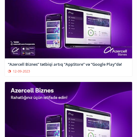
“Azercell Biznes” tətbiqi artıq “AppStore” və “Google Play”də!
12-09-2023