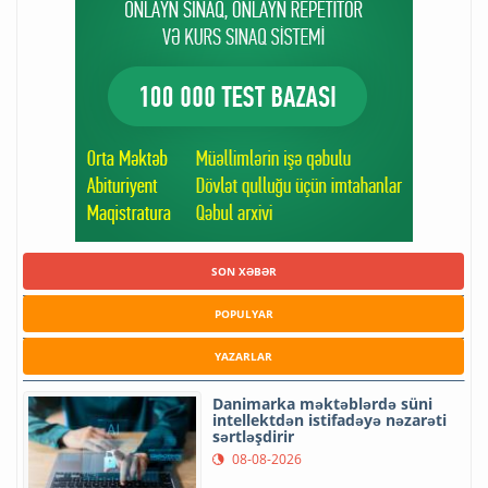
SON XƏBƏR
POPULYAR
YAZARLAR
Danimarka məktəblərdə süni
intellektdən istifadəyə nəzarəti
sərtləşdirir
08-08-2026