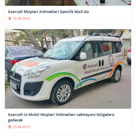
Azercell Müştəri Xidmətləri Gənclik Mall-da
14-06-2016
Azercell-in Mobil Müştəri Xidmətləri cəbhəyani bölgələrə
gedəcək
27-04-2015