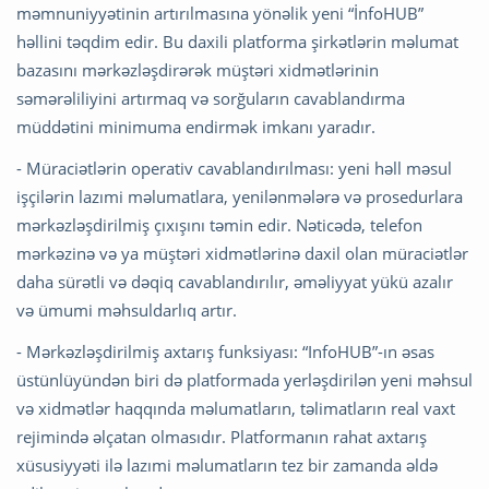
məmnuniyyətinin artırılmasına yönəlik yeni “İnfoHUB”
həllini təqdim edir. Bu daxili platforma şirkətlərin məlumat
bazasını mərkəzləşdirərək müştəri xidmətlərinin
səmərəliliyini artırmaq və sorğuların cavablandırma
müddətini minimuma endirmək imkanı yaradır.
- Müraciətlərin operativ cavablandırılması: yeni həll məsul
işçilərin lazımi məlumatlara, yenilənmələrə və prosedurlara
mərkəzləşdirilmiş çıxışını təmin edir. Nəticədə, telefon
mərkəzinə və ya müştəri xidmətlərinə daxil olan müraciətlər
daha sürətli və dəqiq cavablandırılır, əməliyyat yükü azalır
və ümumi məhsuldarlıq artır.
- Mərkəzləşdirilmiş axtarış funksiyası: “InfoHUB”-ın əsas
üstünlüyündən biri də platformada yerləşdirilən yeni məhsul
və xidmətlər haqqında məlumatların, təlimatların real vaxt
rejimində əlçatan olmasıdır. Platformanın rahat axtarış
xüsusiyyəti ilə lazımi məlumatların tez bir zamanda əldə