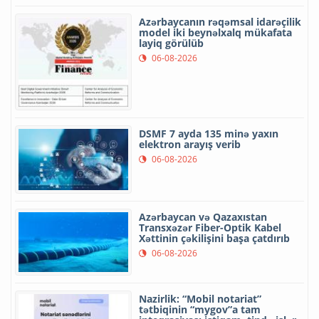
Azərbaycanın rəqəmsal idarəçilik
model iki beynəlxalq mükafata
layiq görülüb
06-08-2026
DSMF 7 ayda 135 minə yaxın
elektron arayış verib
06-08-2026
Azərbaycan və Qazaxıstan
Transxəzər Fiber-Optik Kabel
Xəttinin çəkilişini başa çatdırıb
06-08-2026
Nazirlik: “Mobil notariat”
tətbiqinin “mygov”a tam