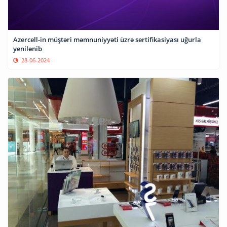
Azercell-in müştəri məmnuniyyəti üzrə sertifikasiyası uğurla
yenilənib
28-06-2024