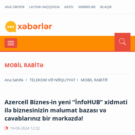
ANA SƏHİFƏ
LAYİHƏ HAQQINDA
ARXİV
XƏBƏRLƏR
ƏLAQƏ
MOBİL RABİTƏ
Ana Səhifə
TELEKOM VƏ NƏQLİYYAT
MOBİL RABİTƏ
Azercell Biznes-in yeni “İnfoHUB” xidməti
ilə biznesinizin məlumat bazası və
cavablarınız bir mərkəzdə!
19-09-2024
12:32