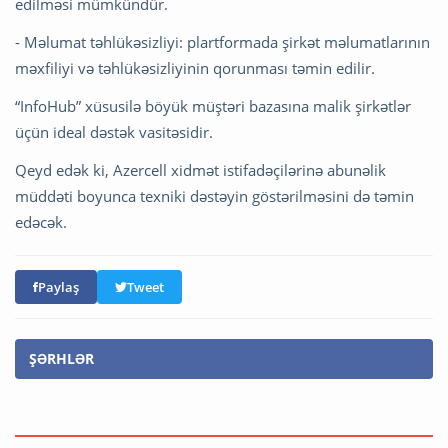
edilməsi mümkündür.
- Məlumat təhlükəsizliyi: plartformada şirkət məlumatlarının
məxfiliyi və təhlükəsizliyinin qorunması təmin edilir.
“InfoHub” xüsusilə böyük müştəri bazasına malik şirkətlər
üçün ideal dəstək vasitəsidir.
Qeyd edək ki, Azercell xidmət istifadəçilərinə abunəlik
müddəti boyunca texniki dəstəyin göstərilməsini də təmin
edəcək.
Paylaş
Tweet
ŞƏRHLƏR