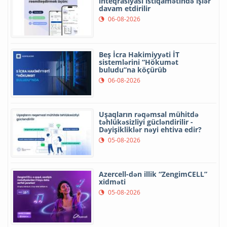
inteqrasiyası istiqamətində işlər
davam etdirilir
06-08-2026
Beş İcra Hakimiyyəti İT
sistemlərini “Hökumət
buludu”na köçürüb
06-08-2026
Uşaqların rəqəmsal mühitdə
təhlükəsizliyi gücləndirilir -
Dəyişikliklər nəyi ehtiva edir?
05-08-2026
Azercell-dən illik “ZengimCELL”
xidməti
05-08-2026