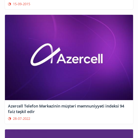
15-09-2015
Azercell Telefon Mərkəzinin müştəri məmnuniyyəti indeksi 94
faiz təşkil edir
28-07-2022