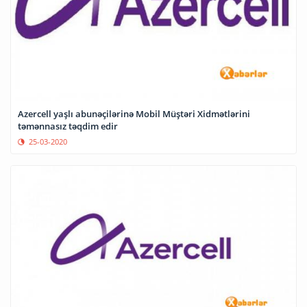
Azercell yaşlı abunəçilərinə Mobil Müştəri Xidmətlərini
təmənnasız təqdim edir
25-03-2020