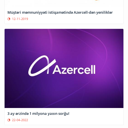
Müştəri məmnuniyyəti istiqamətində Azercell-dən yeniliklər
12-11-2019
3 ay ərzində 1 milyona yaxın sorğu!
22-04-2022