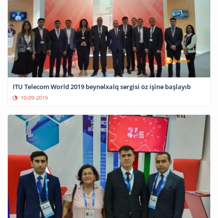
ITU Telecom World 2019 beynəlxalq sərgisi öz işinə başlayıb
10-09-2019