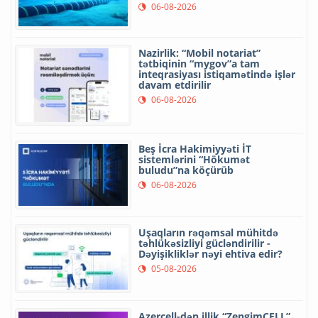
06-08-2026
Nazirlik: “Mobil notariat”
tətbiqinin “mygov”a tam
inteqrasiyası istiqamətində işlər
davam etdirilir
06-08-2026
Beş İcra Hakimiyyəti İT
sistemlərini “Hökumət
buludu”na köçürüb
06-08-2026
Uşaqların rəqəmsal mühitdə
təhlükəsizliyi gücləndirilir -
Dəyişikliklər nəyi ehtiva edir?
05-08-2026
Azercell-dən illik “ZengimCELL”