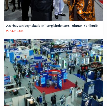
Azərbaycan beynəlxalq İKT sərgisində təmsil olunur- Yenilənib
14-11-2016