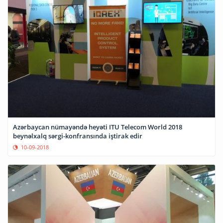
Azərbaycan nümayəndə heyəti ITU Telecom World 2018
beynəlxalq sərgi-konfransında iştirak edir
10-09-2018