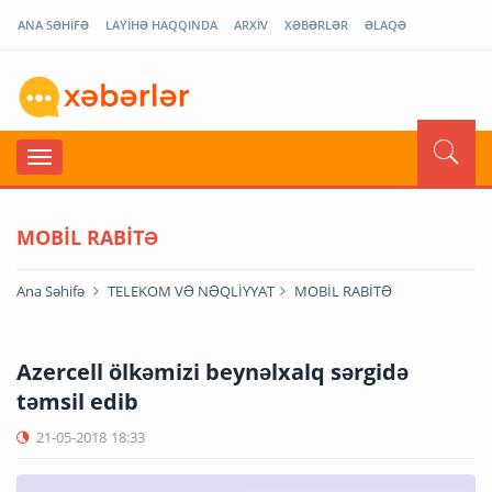
ANA SƏHİFƏ
LAYİHƏ HAQQINDA
ARXİV
XƏBƏRLƏR
ƏLAQƏ
MOBİL RABİTƏ
Ana Səhifə
TELEKOM VƏ NƏQLİYYAT
MOBİL RABİTƏ
Azercell ölkəmizi beynəlxalq sərgidə
təmsil edib
21-05-2018
18:33