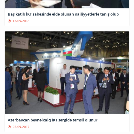
Baş katib İKT sahəsində əldə olunan nailiyyətlərlə tanış olub
13-09-2018
Azərbaycan beynəlxalq İKT sərgidə təmsil olunur
25-09-2017