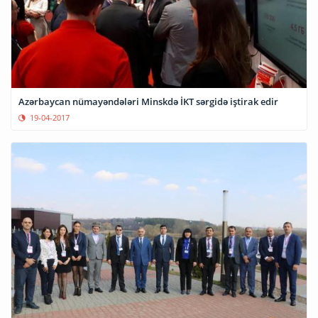
Azərbaycan nümayəndələri Minskdə İKT sərgidə iştirak edir
19-04-2017