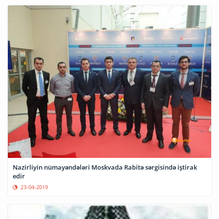
Nazirliyin nümayəndələri Moskvada Rabitə sərgisində iştirak
edir
23-04-2019