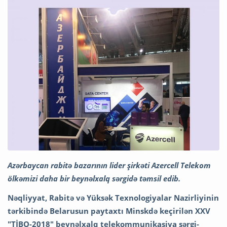
Azərbaycan rabitə bazarının lider şirkəti Azercell Telekom
ölkəmizi daha bir beynəlxalq sərgidə təmsil edib.
Nəqliyyat, Rabitə və Yüksək Texnologiyalar Nazirliyinin
tərkibində Belarusun paytaxtı Minskdə keçirilən XXV
"TİBO-2018" beynəlxalq telekommunikasiya sərgi-