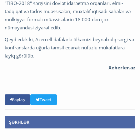
"TİBO-2018" sərgisini dövlət idarəetmə orqanları, elmi-
tədqiqat və tədris müəssisələri, müxtəlif iqtisadi sahələr və
mülkiyyət formalı müəssisələrin 18 000-dən çox
nümayəndəsi ziyarət edib.
Qeyd edək ki, Azercell dəfələrlə ölkəmizi beynəlxalq sərgi və
konfranslarda uğurla təmsil edərək nüfuzlu mükafatlara
layiq görülüb.
Xeberler.az
Paylaş
Tweet
ŞƏRHLƏR