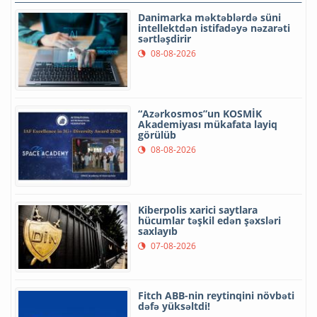
Danimarka məktəblərdə süni
intellektdən istifadəyə nəzarəti
sərtləşdirir
08-08-2026
“Azərkosmos”un KOSMİK
Akademiyası mükafata layiq
görülüb
08-08-2026
Kiberpolis xarici saytlara
hücumlar təşkil edən şəxsləri
saxlayıb
07-08-2026
Fitch ABB-nin reytinqini növbəti
dəfə yüksəltdi!