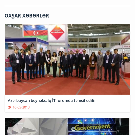
OXŞAR XƏBƏRLƏR
Azərbaycan beynəlxalq İT forumda təmsil edilir
16-05-2018