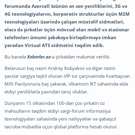
forumunda Azercell özünün ən son yeniliklərini, 3G və
4G texnologiyalarını, korporativ strukturlar üçün M2M
texnologiyaları üzərində çalışan müxtəlif xidmətləri,
eləcə də şirkətlər üçün mövcud olan mobil və stasionar
telefonları ümumi şəbəkəyə birləşdirməyə imkan
yaradan Virtual ATS xidmətini təqdim edib.
Bu barədə
Xeberler.az-
a şirkətdən məlumat verilib.
Belarusun baş naziri Andrey Kobyakov və digər rəsmi
şəxslər sərgiyə təşkil olunan VİP tur çərçivəsində Azərbaycan
Milli Pavilyonuna baş çəkərək, ölkəmizin İKT sahəsində əldə
etdiyi yeniliklərlə yaxından tanış olublar.
Dünyanın 15 ölkəsindən 100-dən çox şirkətin öz
məhsullarını təqdim etdiyi sərgi-forum informasiya
texnologiyaları sahəsində yeni nailiyyətlər və qabaqcıl
təcrübə mübadilə üçün qlobal platforma hesab olunur.