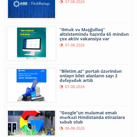
07-08-2026
“Əmək və Məşğulluq”
altsistemində hazırda 65 mindən
çox aktiv vakansiya var
07-08-2026
“Biletim.az” portalı üzərindən
onlayn bilet alanların sayı 2
dəfəyədək artıb
07-08-2026
“Google”un məlumat emalı
mərkəzi Hindistanda etirazlara
səbəb olub
06-08-2026