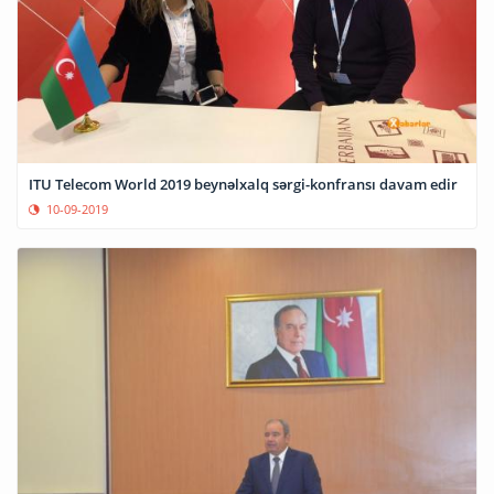
ITU Telecom World 2019 beynəlxalq sərgi-konfransı davam edir
10-09-2019