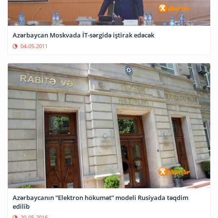
Azərbaycan Moskvada İT-sərgidə iştirak edəcək
04-05-2011
Azərbaycanın “Elektron hökumət” modeli Rusiyada təqdim
edilib
20-05-2016