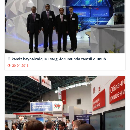
Ölkəmiz beynəlxalq İKT sərgi-forumunda təmsil olunub
20-04-2016