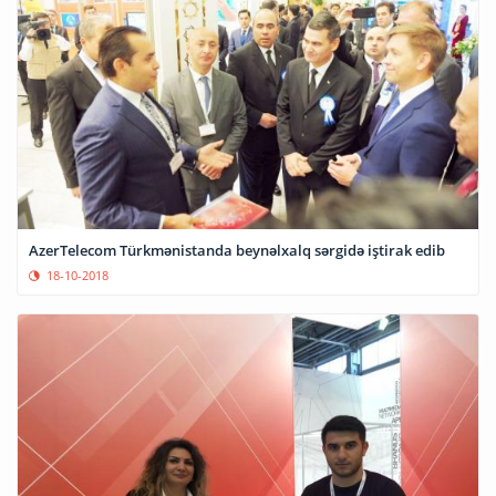
AzerTelecom Türkmənistanda beynəlxalq sərgidə iştirak edib
18-10-2018