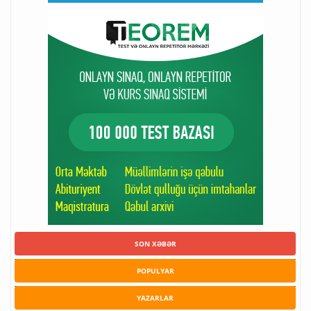
SON XƏBƏR
POPULYAR
YAZARLAR