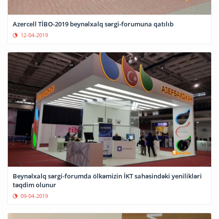
Azercell TİBO-2019 beynəlxalq sərgi-forumuna qatılıb
12-04-2019
Beynəlxalq sərgi-forumda ölkəmizin İKT sahəsindəki yenilikləri
təqdim olunur
09-04-2019