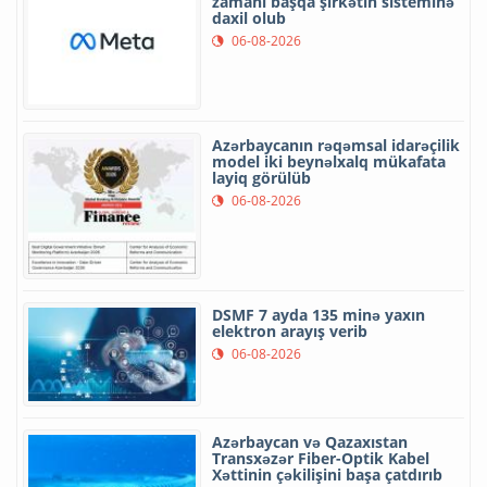
zamanı başqa şirkətin sisteminə
daxil olub
06-08-2026
Azərbaycanın rəqəmsal idarəçilik
model iki beynəlxalq mükafata
layiq görülüb
06-08-2026
DSMF 7 ayda 135 minə yaxın
elektron arayış verib
06-08-2026
Azərbaycan və Qazaxıstan
Transxəzər Fiber-Optik Kabel
Xəttinin çəkilişini başa çatdırıb