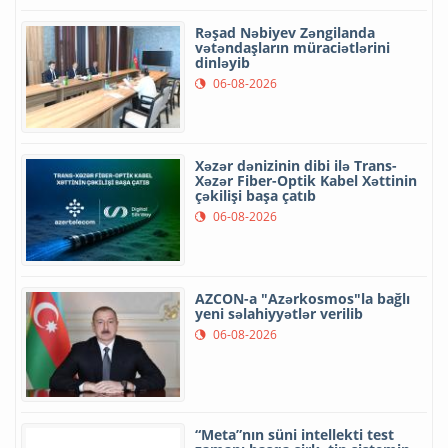
Rəşad Nəbiyev Zəngilanda
vətəndaşların müraciətlərini
dinləyib
06-08-2026
Xəzər dənizinin dibi ilə Trans-
Xəzər Fiber-Optik Kabel Xəttinin
çəkilişi başa çatıb
06-08-2026
AZCON-a "Azərkosmos"la bağlı
yeni səlahiyyətlər verilib
06-08-2026
“Meta”nın süni intellekti test