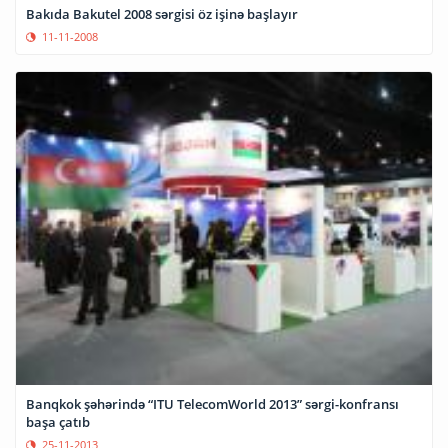
Bakıda Bakutel 2008 sərgisi öz işinə başlayır
11-11-2008
Banqkok şəhərində “ITU TelecomWorld 2013” sərgi-konfransı
başa çatıb
25-11-2013