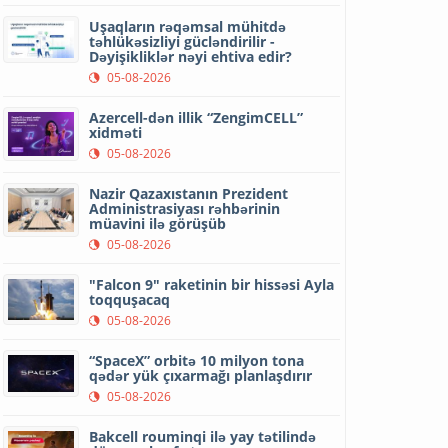
Uşaqların rəqəmsal mühitdə
təhlükəsizliyi gücləndirilir -
Dəyişikliklər nəyi ehtiva edir?
05-08-2026
Azercell-dən illik “ZengimCELL”
xidməti
05-08-2026
Nazir Qazaxıstanın Prezident
Administrasiyası rəhbərinin
müavini ilə görüşüb
05-08-2026
"Falcon 9" raketinin bir hissəsi Ayla
toqquşacaq
05-08-2026
“SpaceX” orbitə 10 milyon tona
qədər yük çıxarmağı planlaşdırır
05-08-2026
Bakcell rouminqi ilə yay tətilində