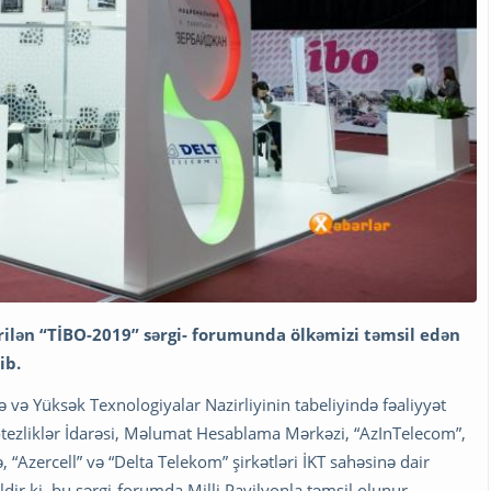
rilən “TİBO-2019” sərgi- forumunda ölkəmizi təmsil edən
ib.
tə və Yüksək Texnologiyalar Nazirliyinin tabeliyində fəaliyyət
tezliklər İdarəsi, Məlumat Hesablama Mərkəzi, “AzInTelecom”,
 “Azercell” və “Delta Telekom” şirkətləri İKT sahəsinə dair
dir ki, bu sərgi-forumda Milli Pavilyonla təmsil olunur.