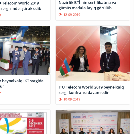
Nazirlik BTİ-nin sertifikatına və
TU Telecom World 2019
gümüş medala layiq görülüb
sərgisində iştirak edib
12-09-2019
9
 beynəlxalq İKT sərgidə
nur
ITU Telecom World 2019 beynəlxalq
sərgi-konfransı davam edir
7
10-09-2019