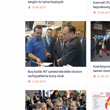
sərgisi öz işinə başlayıb
Azercell I
beynəlxalq 
10-09-2019
10-09-201
Azərbaycan
təmsil olu
Baş katib İKT sahəsində əldə olunan
nailiyyətlərlə tanış olub
25-09-201
13-09-2018