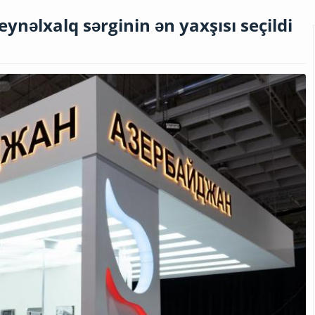
ynəlxalq sərginin ən yaxşısı seçildi