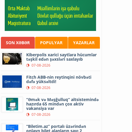
SON XƏBƏR
POPULYAR
YAZARLAR
Kiberpolis xarici saytlara hücumlar
təşkil edən şəxsləri saxlayıb
07-08-2026
Fitch ABB-nin reytinqini növbəti
dəfə yüksəltdi!
07-08-2026
“Əmək və Məşğulluq” altsistemində
hazırda 65 mindən çox aktiv
vakansiya var
07-08-2026
“Biletim.az” portalı üzərindən
onlayn bilet alanların sayı 2