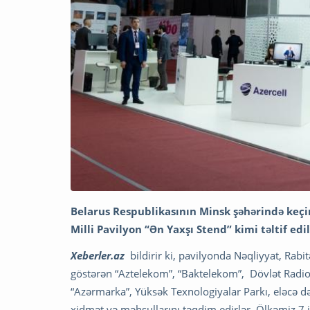
Belarus Respublikasının Minsk şəhərində keçi
Milli Pavilyon “Ən Yaxşı Stend” kimi təltif edil
Xeberler.az
bildirir ki, pavilyonda Nəqliyyat, Rabi
göstərən “Aztelekom”, “Baktelekom”, Dövlət Radio
“Azərmarka”, Yüksək Texnologiyalar Parkı, eləcə də,
xidmət və məhsullarını təqdim edirlər. Ölkəmiz 7 il