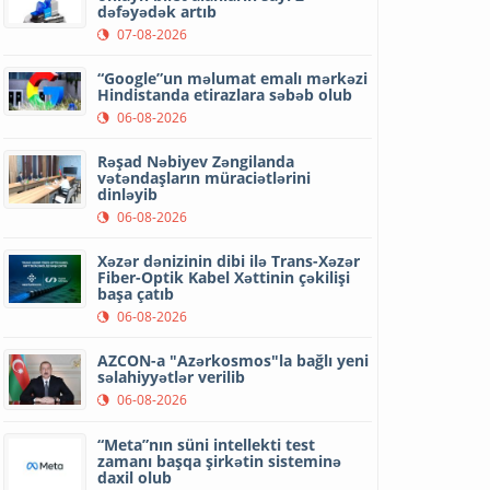
dəfəyədək artıb
07-08-2026
“Google”un məlumat emalı mərkəzi
Hindistanda etirazlara səbəb olub
06-08-2026
Rəşad Nəbiyev Zəngilanda
vətəndaşların müraciətlərini
dinləyib
06-08-2026
Xəzər dənizinin dibi ilə Trans-Xəzər
Fiber-Optik Kabel Xəttinin çəkilişi
başa çatıb
06-08-2026
AZCON-a "Azərkosmos"la bağlı yeni
səlahiyyətlər verilib
06-08-2026
“Meta”nın süni intellekti test
zamanı başqa şirkətin sisteminə
daxil olub