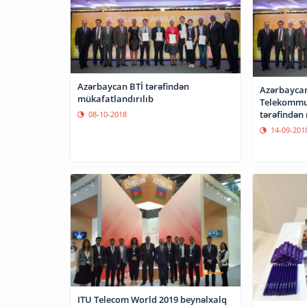
Azərbaycan BTİ tərəfindən
Azərbaycan
mükafatlandırılıb
Telekommun
tərəfindən
08-10-2018
14-09-201
ITU Telecom World 2019 beynəlxalq