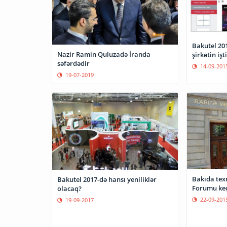
Bakutel 2015-də 200
Nazir Ramin Quluzadə İranda
şirkətin işt
səfərdədir
14-09-201
19-07-2019
Bakıda tex
Bakutel 2017-də hansı yeniliklər
Forumu keç
olacaq?
22-09-201
19-09-2017