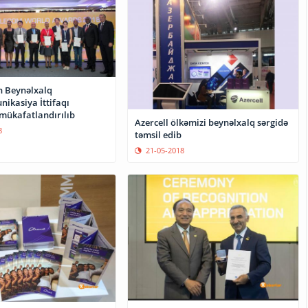
 Beynəlxalq
ikasiya İttifaqı
 mükafatlandırılıb
Azercell ölkəmizi beynəlxalq sərgidə
8
təmsil edib
21-05-2018