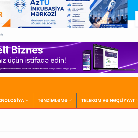
QƏ
XNOLOGİYA
TƏNZİMLƏMƏ
TELEKOM VƏ NƏQLİYYAT