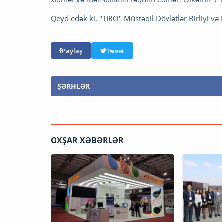
Qeyd edək ki, "TIBO" Müstəqil Dövlətlər Birliyi və 
Paylaş
Tweet
ŞƏRHLƏR
OXŞAR XƏBƏRLƏR