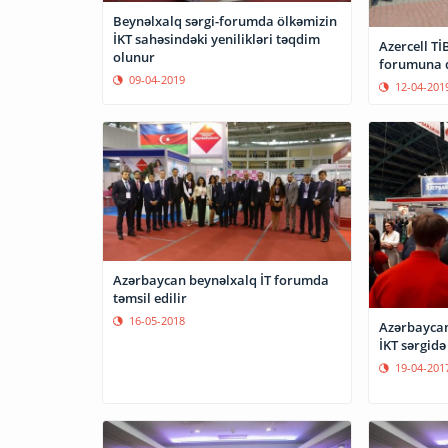
Beynəlxalq sərgi-forumda ölkəmizin
İKT sahəsindəki yenilikləri təqdim
Azercell Tİ
olunur
forumuna q
09-04-2019
12-04-201
Azərbaycan beynəlxalq İT forumda
təmsil edilir
16-05-2018
Azərbayca
İKT sərgidə 
19-04-201