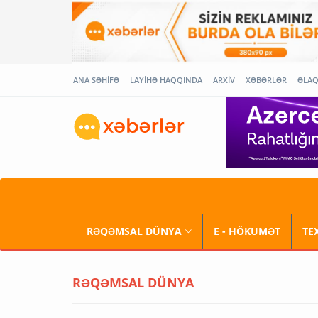
ANA SƏHİFƏ
LAYİHƏ HAQQINDA
ARXİV
XƏBƏRLƏR
ƏLA
RƏQƏMSAL DÜNYA
E - HÖKUMƏT
TE
RƏQƏMSAL DÜNYA