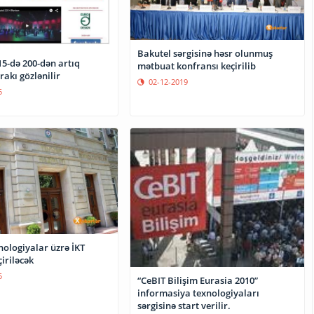
Bakutel sərgisinə həsr olunmuş
-dən artıq
mətbuat konfransı keçirilib
irakı gözlənilir
02-12-2019
5
nologiyalar üzrə İKT
iriləcək
5
“CeBIT Bilişim Eurasia 2010”
informasiya texnologiyaları
sərgisinə start verilir.