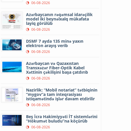
06-08-2026
Azərbaycanın rəqəmsal idarəçilik
model iki beynəlxalq mükafata
layiq görülüb
06-08-2026
DSMF 7 ayda 135 minə yaxın
elektron arayış verib
06-08-2026
Azərbaycan və Qazaxıstan
Transxəzər Fiber-Optik Kabel
Xəttinin çəkilişini başa çatdırıb
06-08-2026
Nazirlik: “Mobil notariat” tətbiqinin
“mygov”a tam inteqrasiyası
istiqamətində işlər davam etdirilir
06-08-2026
Beş İcra Hakimiyyəti İT sistemlərini
“Hökumət buludu”na köçürüb
06-08-2026