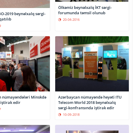
Ölkəmiz beynəlxalq İKT sərgi-
forumunda təmsil olunub
BO-2019 beynəlxalq sərgi-
atılıb
20-04-2016
9
n nümayəndələri Minskdə
Azərbaycan nümayəndə heyəti ITU
iştirak edir
Telecom World 2018 beynəlxalq
sərgi-konfransında iştirak edir
7
10-09-2018