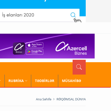
RUBRİKA
TƏDBİRLƏR
MÜSAHİBƏ
Ana Səhifə
RƏQƏMSAL DÜNYA