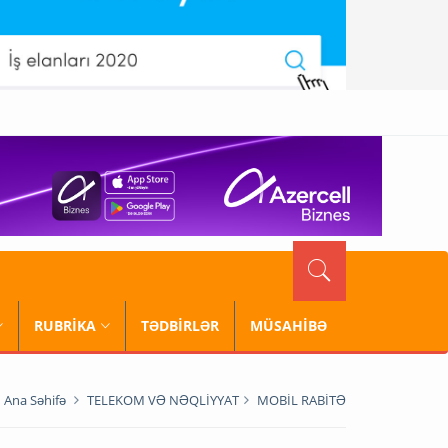
RUBRİKA
TƏDBİRLƏR
MÜSAHİBƏ
Ana Səhifə
TELEKOM VƏ NƏQLİYYAT
MOBİL RABİTƏ