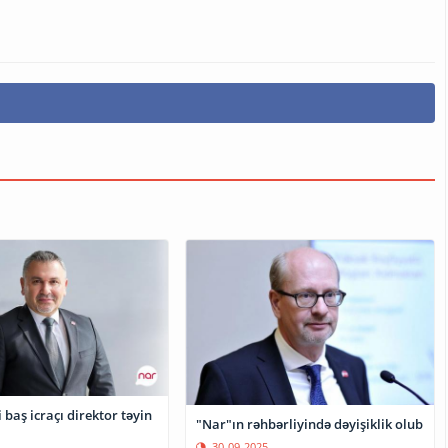
 baş icraçı direktor təyin
"Nar"ın rəhbərliyində dəyişiklik olub
30-09-2025