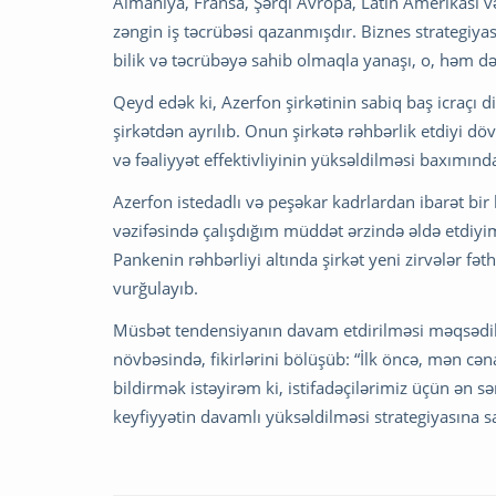
Almaniya, Fransa, Şərqi Avropa, Latın Amerikası və 
zəngin iş təcrübəsi qazanmışdır. Biznes strategiyas
bilik və təcrübəyə sahib olmaqla yanaşı, o, həm də
Qeyd edək ki, Azerfon şirkətinin sabiq baş icraçı d
şirkətdən ayrılıb. Onun şirkətə rəhbərlik etdiyi döv
və fəaliyyət effektivliyinin yüksəldilməsi baxımınd
Azerfon istedadlı və peşəkar kadrlardan ibarət bir 
vəzifəsində çalışdığım müddət ərzində əldə etdiyim
Pankenin rəhbərliyi altında şirkət yeni zirvələr fə
vurğulayıb.
Müsbət tendensiyanın davam etdirilməsi məqsədilə
növbəsində, fikirlərini bölüşüb: “İlk öncə, mən cə
bildirmək istəyirəm ki, istifadəçilərimiz üçün ən s
keyfiyyətin davamlı yüksəldilməsi strategiyasına s