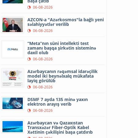
başa çatıb
06-08-2026
AZCON-a "Azərkosmos"la bağlı yeni
səlahiyyətlər verilib
06-08-2026
“Meta”nın süni intellekti test
zamanı başqa şirkətin sisteminə
daxil olub
06-08-2026
Azərbaycanın rəqəmsal idarəçilik
model iki beynəlxalq mükafata
layiq görülüb
06-08-2026
DSMF 7 ayda 135 minə yaxın
elektron arayış verib
06-08-2026
Azərbaycan və Qazaxıstan
Transxəzər Fiber-Optik Kabel
Xəttinin çəkilişini başa çatdırıb