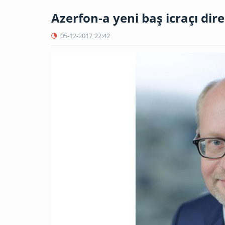
Azerfon-a​ yeni baş icraçı dir
05-12-2017
22:42