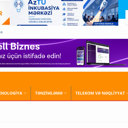
QƏ
XNOLOGİYA
TƏNZİMLƏMƏ
TELEKOM VƏ NƏQLİYYAT