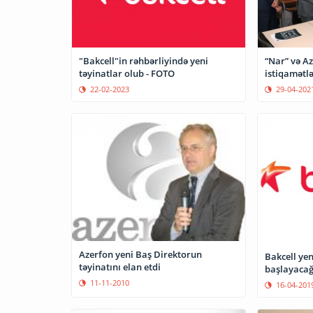
"Bakcell"in rəhbərliyində yeni
“Nar” və A
təyinatlar olub - FOTO
22-02-2023
29-04-202
Azerfon yeni Baş Direktorun
Bakcell yen
təyinatını elan etdi
başlayacağı
11-11-2010
16-04-201