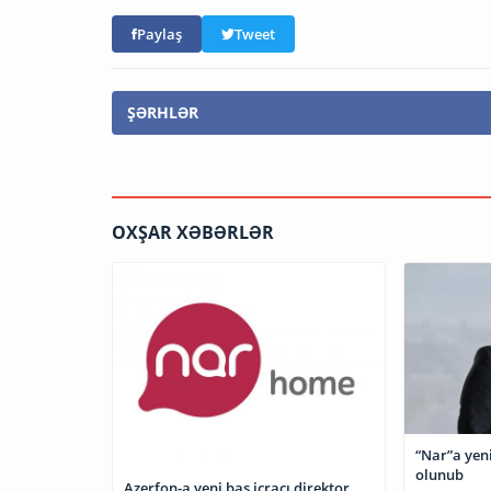
Paylaş
Tweet
ŞƏRHLƏR
OXŞAR XƏBƏRLƏR
“Nar”a yeni
olunub
Azerfon-a yeni baş icraçı direktor