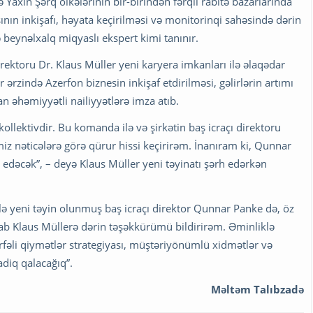
Yaxın Şərq ölkələrinin bir-birindən fərqli rabitə bazarlarında
ının inkişafı, həyata keçirilməsi və monitorinqi sahəsində dərin
 beynəlxalq miqyaslı ekspert kimi tanınır.
irektoru Dr. Klaus Müller yeni karyera imkanları ilə əlaqədar
r ərzində Azerfon biznesin inkişaf etdirilməsi, gəlirlərin artımı
an əhəmiyyətli nailiyyətlərə imza atıb.
kollektivdir. Bu komanda ilə və şirkətin baş icraçı direktoru
iz nəticələrə görə qürur hissi keçirirəm. İnanıram ki, Qunnar
th edəcək”, – deyə Klaus Müller yeni təyinatı şərh edərkən
 yeni təyin olunmuş baş icraçı direktor Qunnar Panke də, öz
nab Klaus Müllerə dərin təşəkkürümü bildirirəm. Əminliklə
ərfəli qiymətlər strategiyası, müştəriyönümlü xidmətlər və
adiq qalacağıq”.
Məltəm Talıbzadə