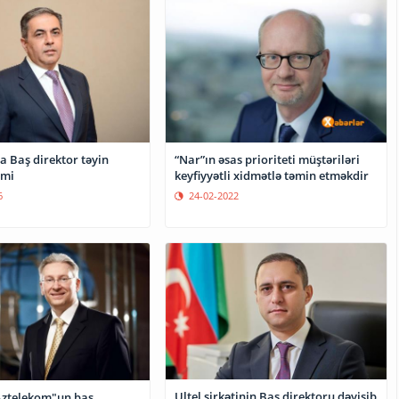
“Nar”ın əsas prioriteti müştəriləri
a Baş direktor təyin
keyfiyyətli xidmətlə təmin etməkdir
smi
24-02-2022
6
Ultel şirkətinin Baş direktoru dəyişib
"Aztelekom"un baş