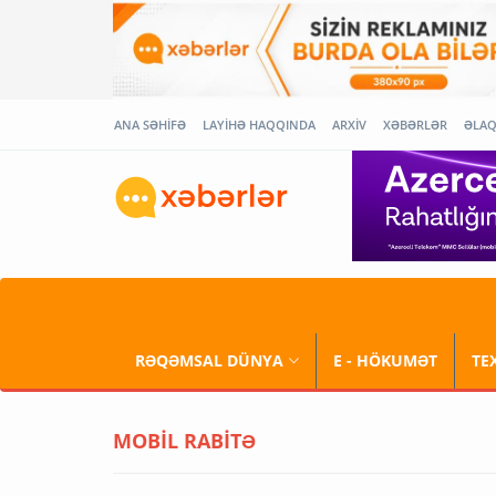
ANA SƏHİFƏ
LAYİHƏ HAQQINDA
ARXİV
XƏBƏRLƏR
ƏLA
RƏQƏMSAL DÜNYA
E - HÖKUMƏT
TE
MOBİL RABİTƏ