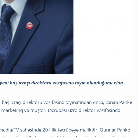
eni baş icraçı direktoru vəzifəsinə təyin olunduğunu elan
 baş icraçı direktoru vəzifəsinə təyinatından öncə, cənab Panke
, marketinq və müştəri təcrübəsi üzrə direktor vəzifəsində
 media/TV sahəsində 20 illik təcrübəyə malikdir. Qunnar Panke