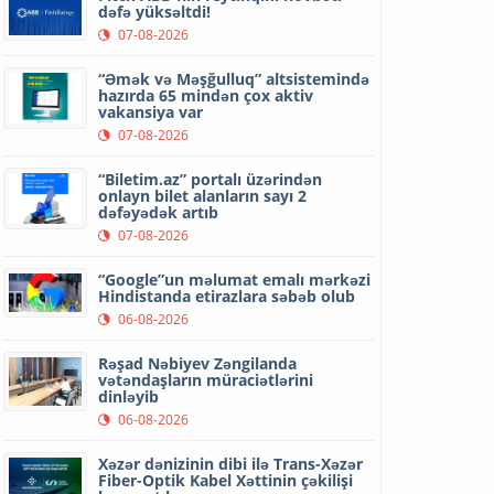
dəfə yüksəltdi!
07-08-2026
“Əmək və Məşğulluq” altsistemində
hazırda 65 mindən çox aktiv
vakansiya var
07-08-2026
“Biletim.az” portalı üzərindən
onlayn bilet alanların sayı 2
dəfəyədək artıb
07-08-2026
“Google”un məlumat emalı mərkəzi
Hindistanda etirazlara səbəb olub
06-08-2026
Rəşad Nəbiyev Zəngilanda
vətəndaşların müraciətlərini
dinləyib
06-08-2026
Xəzər dənizinin dibi ilə Trans-Xəzər
Fiber-Optik Kabel Xəttinin çəkilişi