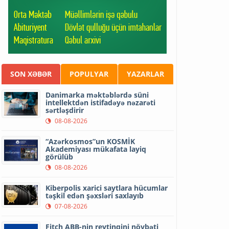
SON XƏBƏR
POPULYAR
YAZARLAR
Danimarka məktəblərdə süni
intellektdən istifadəyə nəzarəti
sərtləşdirir
08-08-2026
“Azərkosmos”un KOSMİK
Akademiyası mükafata layiq
görülüb
08-08-2026
Kiberpolis xarici saytlara hücumlar
təşkil edən şəxsləri saxlayıb
07-08-2026
Fitch ABB-nin reytinqini növbəti