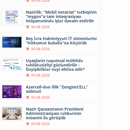
06-08-2026
Nazirlik: “Mobil notariat” tətbiqinin
“mygov”a tam inteqrasiyası
istiqamətində işlər davam etdirilir
06-08-2026
Beş İcra Hakimiyyəti İT sistemlərini
“Hökumət buludu”na köçürüb
06-08-2026
Uşaqların rəqəmsal mühitdə
təhlükəsizliyi gücləndirilir -
Dəyişikliklər nəyi ehtiva edir?
05-08-2026
Azercell-dən illik “ZengimCELL”
xidməti
05-08-2026
Nazir Qazaxıstanın Prezident
Administrasiyası rəhbərinin
müavini ilə görüşüb
05-08-2026