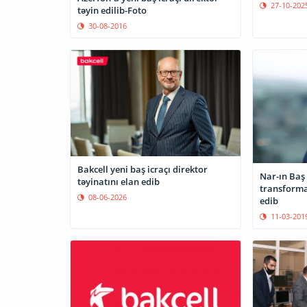
27-10-202
təyin edilib-Foto
30-08-2016
Bakcell yeni baş icraçı direktor
Nar-ın Baş 
təyinatını elan edib
transforma
08-06-2026
edib
11-03-201