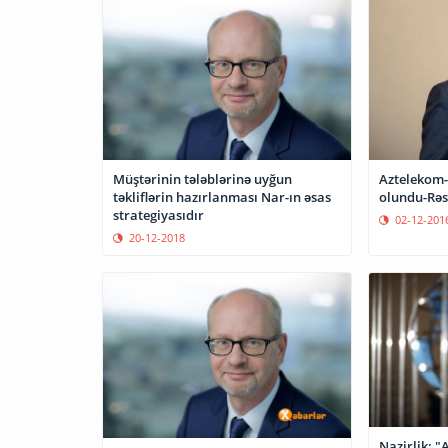
Müştərinin tələblərinə uyğun
Aztelekom-
təkliflərin hazırlanması Nar-ın əsas
olundu-Rə
strategiyasıdır
02-12-201
20-12-2018
Nazirlik: 