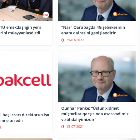
zTU əməkdaşlığın yeni
"Nar" Qarabağda 4G şəbəkəsinin
istiqamətlərini müəyyənləşdirdi
əhatə dairəsini genişləndirir
1
29-03-2022
Qunnar Panke: “Üstün xidmət
müştərilər qarşısında əsas vədimiz
i baş icraçı direktorun işə
və öhdəliyimizdir"
nı elan edir
13-07-2021
9