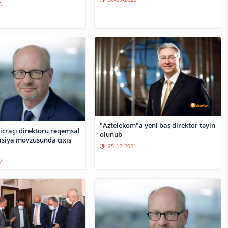
5
"Aztelekom"a yeni baş direktor təyin
icraçı direktoru rəqəmsal
olunub
siya mövzusunda çıxış
25-12-2021
9