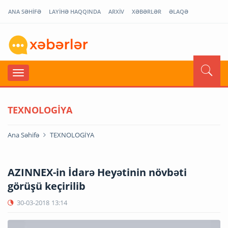
ANA SƏHİFƏ
LAYİHƏ HAQQINDA
ARXİV
XƏBƏRLƏR
ƏLAQƏ
TEXNOLOGİYA
Ana Səhifə
TEXNOLOGİYA
AZINNEX-in İdarə Heyətinin növbəti
görüşü keçirilib
30-03-2018
13:14