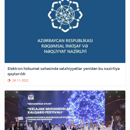
Elektron hökumət sahəsində səlahiyyətlər yenidən bu nazirliyə
qaytarıldı
24-11-2022