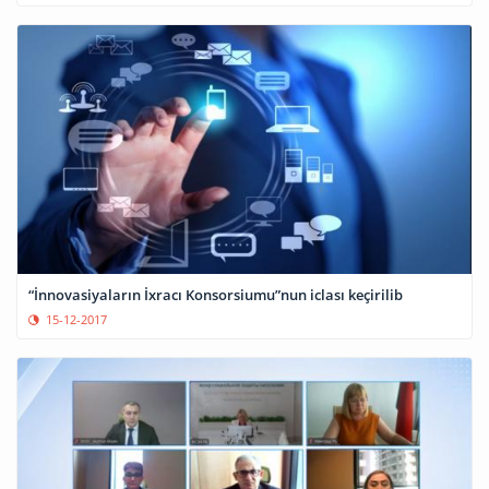
“İnnovasiyaların İxracı Konsorsiumu”nun iclası keçirilib
15-12-2017