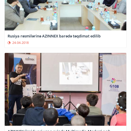
Rusiya rəsmilərinə AZINNEX barədə təqdimat edilib
24-04-2018