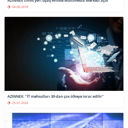
AZINNEX Ümid yeri uşaq evində Multimedia Mərkəzi açıb
04-06-2018
AZINNEX: "İT məhsulları 30-dan çox ölkəyə ixrac edilir"
25-01-2024