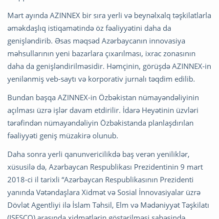
Mart ayında AZINNEX bir sıra yerli və beynəlxalq təşkilatlarla
əməkdaşlıq istiqamətində öz fəaliyyətini daha da
genişləndirib. Əsas məqsəd Azərbaycanın innovasiya
məhsullarının yeni bazarlara çıxarılması, ixrac zonasının
daha da genişləndirilməsidir. Həmçinin, görüşdə AZINNEX-in
yenilənmiş veb-saytı və korporativ jurnalı təqdim edilib.
Bundan başqa AZINNEX-in Özbəkistan nümayəndəliyinin
açılması üzrə işlər davam etdirilir. İdarə Heyətinin üzvləri
tərəfindən nümayəndəliyin Özbəkistanda planlaşdırılan
fəaliyyəti geniş müzakirə olunub.
Daha sonra yerli qanunvericilikdə baş verən yeniliklər,
xüsusilə də, Azərbaycan Respublikası Prezidentinin 9 mart
2018-ci il tarixli “Azərbaycan Respublikasının Prezidenti
yanında Vətəndaşlara Xidmət və Sosial İnnovasiyalar üzrə
Dövlət Agentliyi ilə İslam Təhsil, Elm və Mədəniyyət Təşkilatı
(ISESCO) arasında xidmətlərin göstərilməsi sahəsində