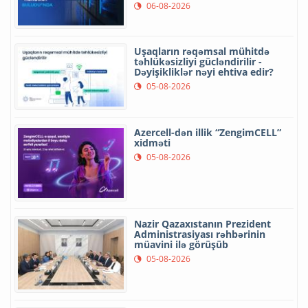
06-08-2026
Uşaqların rəqəmsal mühitdə
təhlükəsizliyi gücləndirilir -
Dəyişikliklər nəyi ehtiva edir?
05-08-2026
Azercell-dən illik “ZengimCELL”
xidməti
05-08-2026
Nazir Qazaxıstanın Prezident
Administrasiyası rəhbərinin
müavini ilə görüşüb
05-08-2026