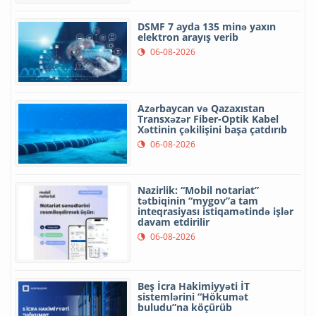
DSMF 7 ayda 135 minə yaxın
elektron arayış verib
06-08-2026
Azərbaycan və Qazaxıstan
Transxəzər Fiber-Optik Kabel
Xəttinin çəkilişini başa çatdırıb
06-08-2026
Nazirlik: “Mobil notariat”
tətbiqinin “mygov”a tam
inteqrasiyası istiqamətində işlər
davam etdirilir
06-08-2026
Beş İcra Hakimiyyəti İT
sistemlərini “Hökumət
buludu”na köçürüb