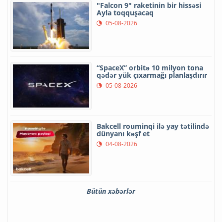
"Falcon 9" raketinin bir hissəsi
Ayla toqquşacaq
05-08-2026
“SpaceX” orbitə 10 milyon tona
qədər yük çıxarmağı planlaşdırır
05-08-2026
Bakcell rouminqi ilə yay tətilində
dünyanı kəşf et
04-08-2026
Bütün xəbərlər