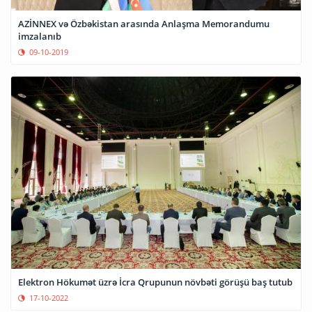
AZİNNEX və Özbəkistan arasında Anlaşma Memorandumu
imzalanıb
09-10-2019
Elektron Hökumət üzrə İcra Qrupunun növbəti görüşü baş tutub
17-10-2022