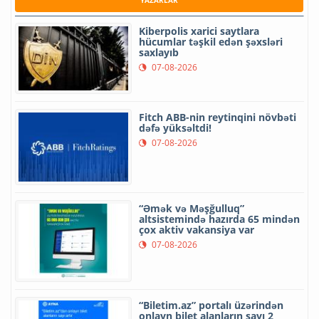
Kiberpolis xarici saytlara
hücumlar təşkil edən şəxsləri
saxlayıb
07-08-2026
Fitch ABB-nin reytinqini növbəti
dəfə yüksəltdi!
07-08-2026
“Əmək və Məşğulluq”
altsistemində hazırda 65 mindən
çox aktiv vakansiya var
07-08-2026
“Biletim.az” portalı üzərindən
onlayn bilet alanların sayı 2