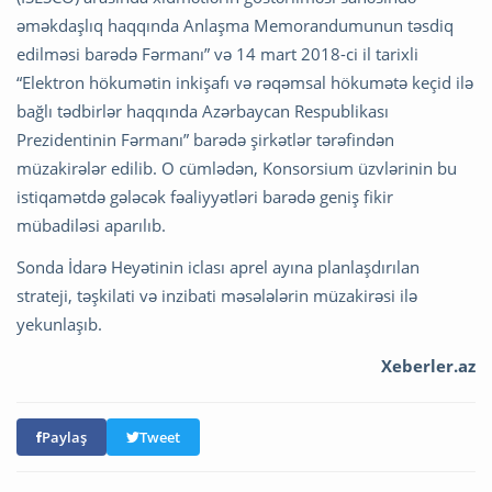
əməkdaşlıq haqqında Anlaşma Memorandumunun təsdiq
edilməsi barədə Fərmanı” və 14 mart 2018-ci il tarixli
“Elektron hökumətin inkişafı və rəqəmsal hökumətə keçid ilə
bağlı tədbirlər haqqında Azərbaycan Respublikası
Prezidentinin Fərmanı” barədə şirkətlər tərəfindən
müzakirələr edilib. O cümlədən, Konsorsium üzvlərinin bu
istiqamətdə gələcək fəaliyyətləri barədə geniş fikir
mübadiləsi aparılıb.
Sonda İdarə Heyətinin iclası aprel ayına planlaşdırılan
strateji, təşkilati və inzibati məsələlərin müzakirəsi ilə
yekunlaşıb.
Xeberler.az
Paylaş
Tweet