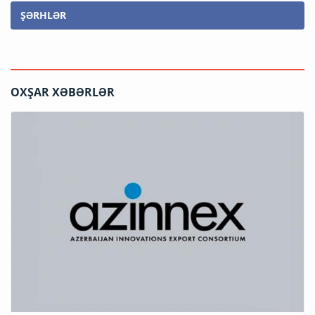
ŞƏRHLƏR
OXŞAR XƏBƏRLƏR