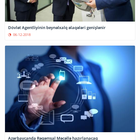
Dövlət Agentliyinin beynəlxalq əlaqələri genişlənir
06-12-2018
Azərbaycanda Rəqəmsal Məcəllə hazırlanacaq