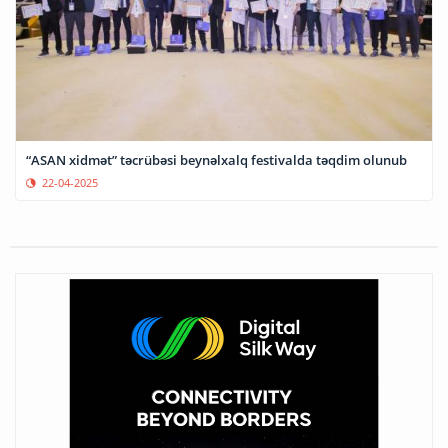
“ASAN xidmət” təcrübəsi beynəlxalq festivalda təqdim olunub
22-04-2025