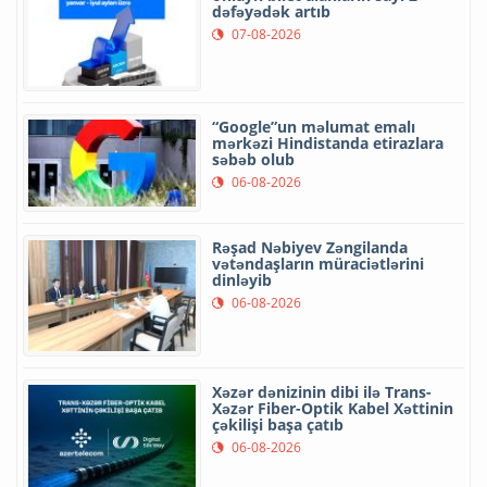
dəfəyədək artıb
07-08-2026
“Google”un məlumat emalı
mərkəzi Hindistanda etirazlara
səbəb olub
06-08-2026
Rəşad Nəbiyev Zəngilanda
vətəndaşların müraciətlərini
dinləyib
06-08-2026
Xəzər dənizinin dibi ilə Trans-
Xəzər Fiber-Optik Kabel Xəttinin
çəkilişi başa çatıb
06-08-2026