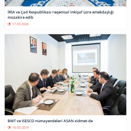
İRİA və Çad Respublikası rəqəmsal inkişaf üzrə əməkdaşlığı
müzakirə edib
17-03-2026
BMT və ISESCO nümayəndələri ASAN xidmət-də
15-03-2019