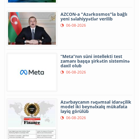
AZCON-a "Azərkosmos"la bağlı
yeni səlahiyyətlər verilib
06-08-2026
“Meta”nın süni intellekti test
zamanı başqa şirkətin sisteminə
daxil olub
06-08-2026
Azərbaycanın rəqəmsal idarəçilik
model iki beynəlxalq mükafata
layiq görülüb
06-08-2026