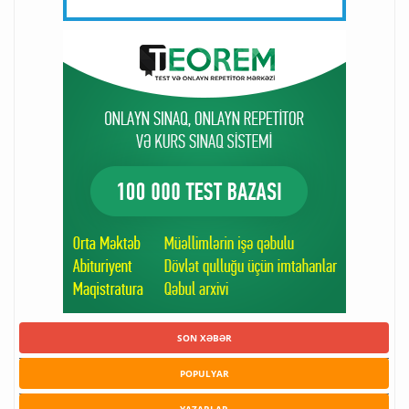
SON XƏBƏR
POPULYAR
YAZARLAR