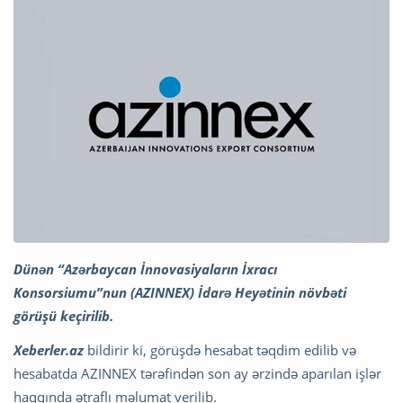
Dünən “Azərbaycan İnnovasiyaların İxracı
Konsorsiumu”nun (AZINNEX) İdarə Heyətinin növbəti
görüşü keçirilib.
Xeberler.az
bildirir ki, görüşdə hesabat təqdim edilib və
hesabatda AZINNEX tərəfindən son ay ərzində aparılan işlər
haqqında ətraflı məlumat verilib.