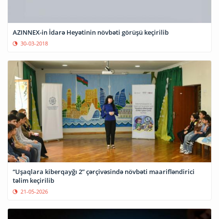
AZINNEX-in İdarə Heyətinin növbəti görüşü keçirilib
30-03-2018
“Uşaqlara kiberqayğı 2” çərçivəsində növbəti maarifləndirici
təlim keçirilib
21-05-2026