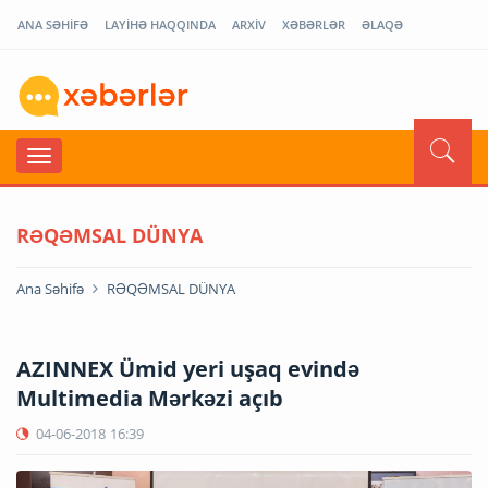
ANA SƏHİFƏ
LAYİHƏ HAQQINDA
ARXİV
XƏBƏRLƏR
ƏLAQƏ
RƏQƏMSAL DÜNYA
Ana Səhifə
RƏQƏMSAL DÜNYA
AZINNEX Ümid yeri uşaq evində
Multimedia Mərkəzi açıb
04-06-2018
16:39