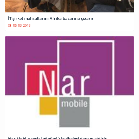
İT şirkət məhsullarını Afrika bazarına çıxarır
05-03-2018
Nar Mobile sosial yönümlü layihələri davam etdirir