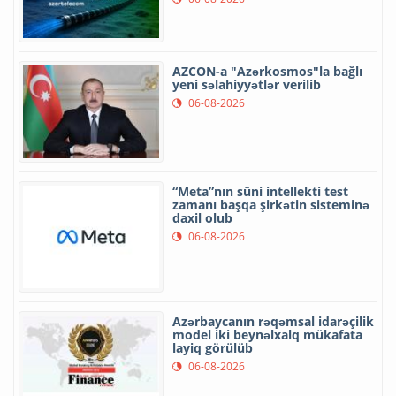
AZCON-a "Azərkosmos"la bağlı
yeni səlahiyyətlər verilib
06-08-2026
“Meta”nın süni intellekti test
zamanı başqa şirkətin sisteminə
daxil olub
06-08-2026
Azərbaycanın rəqəmsal idarəçilik
model iki beynəlxalq mükafata
layiq görülüb
06-08-2026