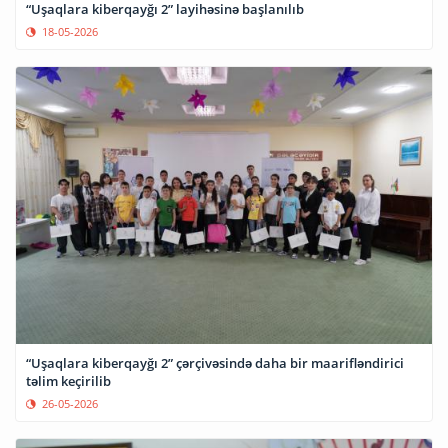
“Uşaqlara kiberqayğı 2” layihəsinə başlanılıb
18-05-2026
“Uşaqlara kiberqayğı 2” çərçivəsində daha bir maarifləndirici
təlim keçirilib
26-05-2026