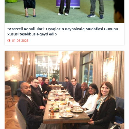
“Azercell Könüllüləri” Uşaqların Beynəlxalq Müdafiəsi Gününü
xüsusi təşəbbüslə qeyd edib
01-06-2026