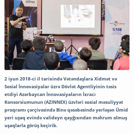
2 iyun 2018-ci il tarixində Vətəndaşlara Xidmət və
Sosial İnnovasiyalar üzrə Dövlət
Agentliyinin təsis
etdiyi Azərbaycan İnnovasiyaların İxracı
Konsorsiumunun (AZINNEX) üzvləri sosial məsuliyyət
proqramı çərçivəsində Binə qəsəbəsində yerləşən Ümid
yeri uşaq evində valideyn qayğısından məhrum olmuş
uşaqlarla görüş keçirib.