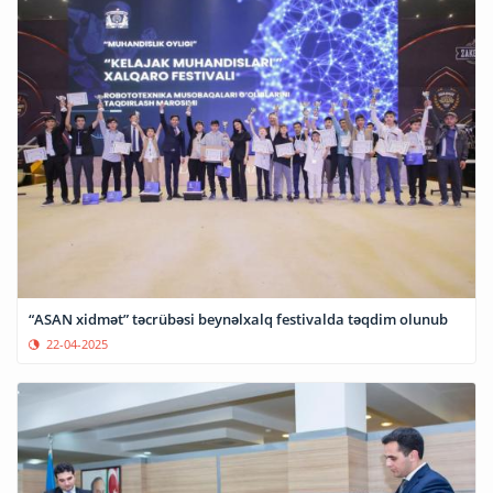
“ASAN xidmət” təcrübəsi beynəlxalq festivalda təqdim olunub
22-04-2025