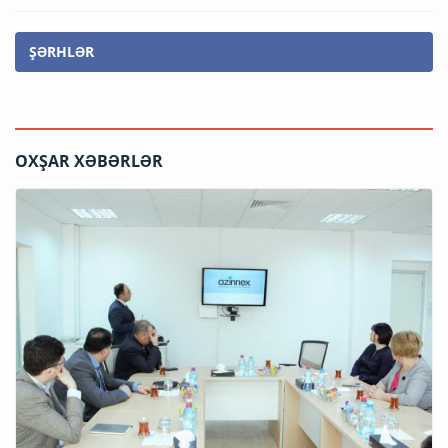
ŞƏRHLƏR
OXŞAR XƏBƏRLƏR