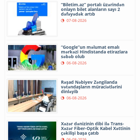
“Biletim.az” portalı üzərindən
onlayn bilet alanların sayı 2
dəfəyədək artıb
07-08-2026
“Google”un məlumat emalı
mərkəzi Hindistanda etirazlara
səbəb olub
06-08-2026
Rəşad Nəbiyev Zəngilanda
vətəndaşların müraciətlərini
dinləyib
06-08-2026
Xəzər dənizinin dibi ilə Trans-
Xəzər Fiber-Optik Kabel Xəttinin
çəkilişi başa çatıb
06-08-2026