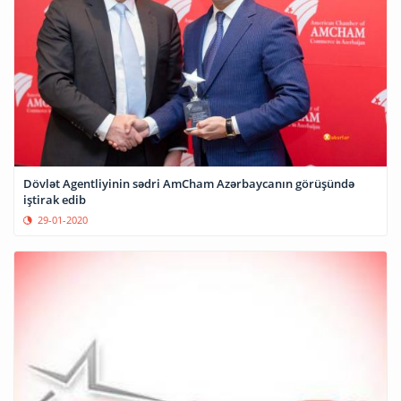
Dövlət Agentliyinin sədri AmCham Azərbaycanın görüşündə
iştirak edib
29-01-2020