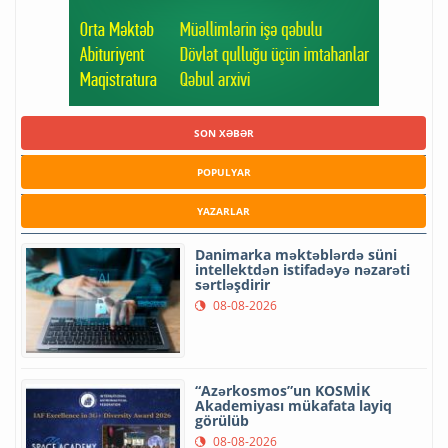
SON XƏBƏR
POPULYAR
YAZARLAR
Danimarka məktəblərdə süni
intellektdən istifadəyə nəzarəti
sərtləşdirir
08-08-2026
“Azərkosmos”un KOSMİK
Akademiyası mükafata layiq
görülüb
08-08-2026