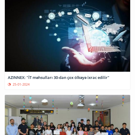
AZINNEX: "İT məhsulları 30-dan çox ölkəyə ixrac edilir"
25-01-2024