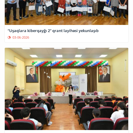
“Uşaqlara kiberqayğı 2” qrant layihəsi yekunlaşıb
03-06-2026