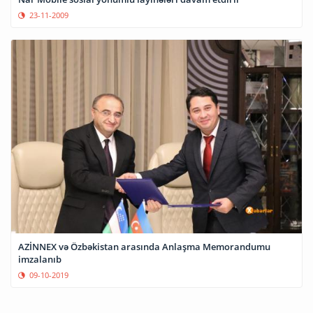
23-11-2009
AZİNNEX və Özbəkistan arasında Anlaşma Memorandumu
imzalanıb
09-10-2019