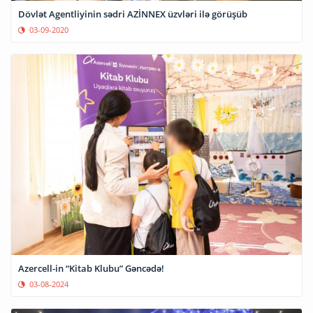
Dövlət Agentliyinin sədri AZİNNEX üzvləri ilə görüşüb
03-09-2020
Azercell-in “Kitab Klubu” Gəncədə!
03-08-2024