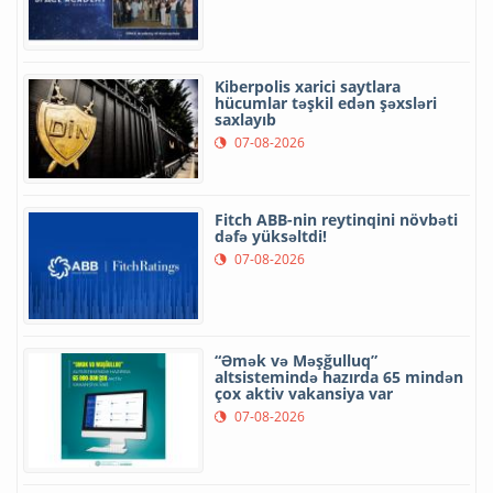
Kiberpolis xarici saytlara
hücumlar təşkil edən şəxsləri
saxlayıb
07-08-2026
Fitch ABB-nin reytinqini növbəti
dəfə yüksəltdi!
07-08-2026
“Əmək və Məşğulluq”
altsistemində hazırda 65 mindən
çox aktiv vakansiya var
07-08-2026