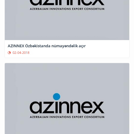
AZINNEX Özbəkistanda nümayəndəlik açır
02-04-2018