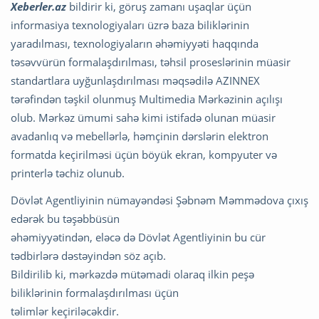
Xeberler.az
bildirir ki, göruş zamanı uşaqlar üçün
informasiya texnologiyaları üzrə baza biliklərinin
yaradılması, texnologiyaların əhəmiyyəti haqqında
təsəvvürün formalaşdırılması, təhsil proseslərinin müasir
standartlara uyğunlaşdırılması məqsədilə AZINNEX
tərəfindən təşkil olunmuş Multimedia Mərkəzinin açılışı
olub. Mərkəz ümumi sahə kimi istifadə olunan müasir
avadanlıq və mebellərlə, həmçinin dərslərin elektron
formatda keçirilməsi üçün böyük ekran, kompyuter və
printerlə təchiz olunub.
Dövlət Agentliyinin nümayəndəsi Şəbnəm Məmmədova çıxış
edərək bu təşəbbüsün
əhəmiyyətindən, eləcə də Dövlət Agentliyinin bu cür
tədbirlərə dəstəyindən söz açıb.
Bildirilib ki, mərkəzdə mütəmadi olaraq ilkin peşə
biliklərinin formalaşdırılması üçün
təlimlər keçiriləcəkdir.