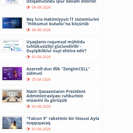
istiqamətində işlər davam etdirilir
06-08-2026
Beş İcra Hakimiyyəti İT sistemlərini
“Hökumət buludu”na köçürüb
06-08-2026
Uşaqların rəqəmsal mühitdə
təhlükəsizliyi gücləndirilir -
Dəyişikliklər nəyi ehtiva edir?
05-08-2026
Azercell-dən illik “ZengimCELL”
xidməti
05-08-2026
Nazir Qazaxıstanın Prezident
Administrasiyası rəhbərinin
müavini ilə görüşüb
05-08-2026
"Falcon 9" raketinin bir hissəsi Ayla
toqquşacaq
05-08-2026