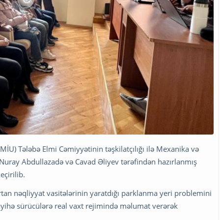
İU) Tələbə Elmi Cəmiyyətinin təşkilatçılığı ilə Mexanika və
i Nuray Abdullazadə və Cavad Əliyev tərəfindən hazırlanmış
çirilib.
tan nəqliyyat vasitələrinin yaratdığı parklanma yeri problemini
 Layihə sürücülərə real vaxt rejimində məlumat verərək