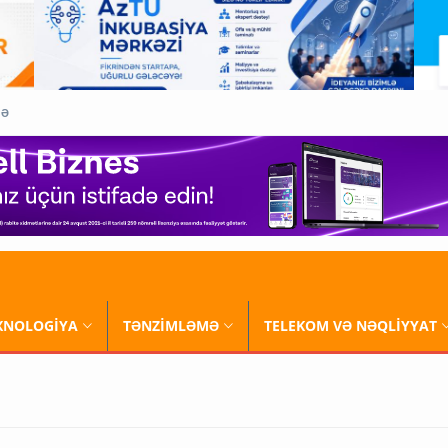
QƏ
XNOLOGİYA
TƏNZİMLƏMƏ
TELEKOM VƏ NƏQLİYYAT