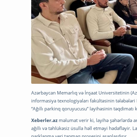
Azərbaycan Memarlıq və İnşaat Universitetinin (AzM
informasiya texnologiyaları fakültəsinin tələbələr
“Ağıllı parkinq qoruyucusu” layihəsinin təqdimatı ke
Xeberler.az
məlumat verir ki, layihə şəhərlərdə ar
ağıllı və təhlükəsiz üsulla həll etməyi hədəfləyir.
parklanma yeri tapmaq prosesini asanlaşdırır.