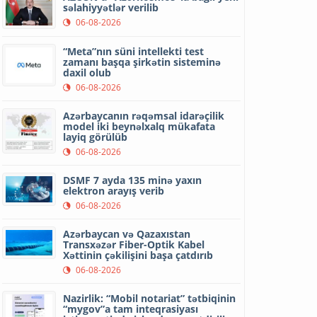
səlahiyyətlər verilib
06-08-2026
“Meta”nın süni intellekti test
zamanı başqa şirkətin sisteminə
daxil olub
06-08-2026
Azərbaycanın rəqəmsal idarəçilik
model iki beynəlxalq mükafata
layiq görülüb
06-08-2026
DSMF 7 ayda 135 minə yaxın
elektron arayış verib
06-08-2026
Azərbaycan və Qazaxıstan
Transxəzər Fiber-Optik Kabel
Xəttinin çəkilişini başa çatdırıb
06-08-2026
Nazirlik: “Mobil notariat” tətbiqinin
“mygov”a tam inteqrasiyası