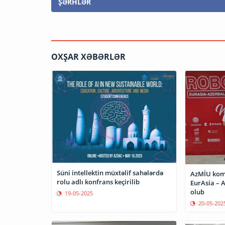
ŞƏRHLƏR
OXŞAR XƏBƏRLƏR
Süni intellektin müxtəlif sahələrdə
AzMİU koma
rolu adlı konfrans keçirilib
EurAsia – A
olub
19-05-2025
20-05-202