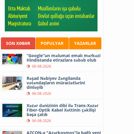
SON XƏBƏR
POPULYAR
YAZARLAR
“Google”un məlumat emalı mərkəzi
Hindistanda etirazlara səbəb olub
06-08-2026
Rəşad Nəbiyev Zəngilanda
vətəndaşların müraciətlərini
dinləyib
06-08-2026
Xəzər dənizinin dibi ilə Trans-Xəzər
Fiber-Optik Kabel Xəttinin çəkilişi
başa çatıb
06-08-2026
AZCON-a "Azərkosmos"la bağlı yeni