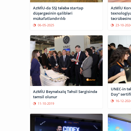
AzMİU-da SSJ tələbə startap
AzMİU Kore
düşərgəsinin qalibləri
texnologiya
mükafatlandırılıb
təcrübəsin
06-05-2025
23-10-202
UNEC-in tə
AzMİU Beynəlxalq Təhsil Sərgisində
Day” sertif
təmsil olunur
16-12-202
11-10-2019