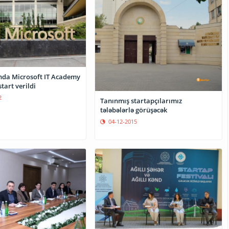
da Microsoft IT Academy
start verildi
2
Tanınmış startapçılarımız
tələbələrlə görüşəcək
04-12-2015