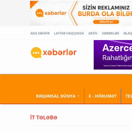
ANA SƏHİFƏ
LAYİHƏ HAQQINDA
ARXİV
XƏBƏRLƏR
ƏLA
RƏQƏMSAL DÜNYA
E - HÖKUMƏT
TE
İT TƏLƏBƏ