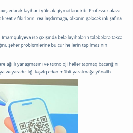
xış edərək layihəni yüksək qiymətləndirib. Professor əlavə
kreativ fikirlərini reallaşdırmağa, ölkənin gələcək inkişafına
 İmamquliyeva isə çıxışında belə layihələrin tələbələrə təkcə
ğını, şəhər problemlərinə bu cür həllərin tapılmasının
ə ağıllı yanaşmasını və texnoloji həllər tapmaq bacarığını
ya və yaradıcılığı təşviq edən mühit yaratmağa yönəlib.