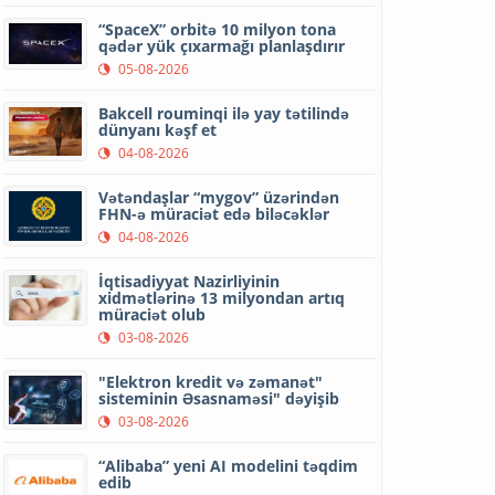
“SpaceX” orbitə 10 milyon tona
qədər yük çıxarmağı planlaşdırır
05-08-2026
Bakcell rouminqi ilə yay tətilində
dünyanı kəşf et
04-08-2026
Vətəndaşlar “mygov” üzərindən
FHN-ə müraciət edə biləcəklər
04-08-2026
İqtisadiyyat Nazirliyinin
xidmətlərinə 13 milyondan artıq
müraciət olub
03-08-2026
"Elektron kredit və zəmanət"
sisteminin Əsasnaməsi" dəyişib
03-08-2026
“Alibaba” yeni AI modelini təqdim
edib