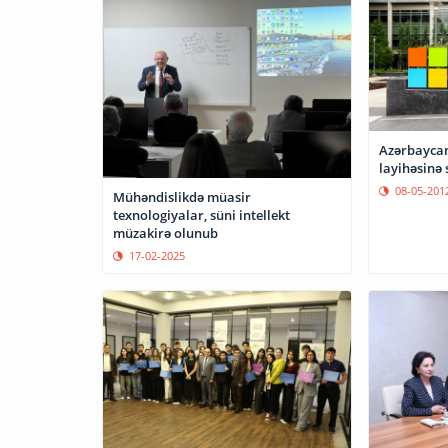
Azərbaycan
layihəsinə 
08-05-201
Mühəndislikdə müasir
texnologiyalar, süni intellekt
müzakirə olunub
17-02-2025