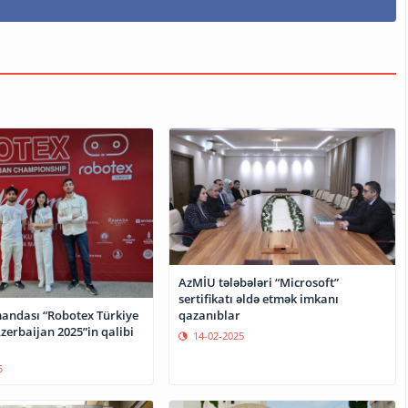
AzMİU tələbələri “Microsoft”
sertifikatı əldə etmək imkanı
qazanıblar
ndası “Robotex Türkiye
zerbaijan 2025”in qalibi
14-02-2025
5