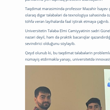
Təqdimat mərasimində professor Məzahir İsayev çı
olaraq digər tələbələri də texnologiya sahəsində öz 
töhfə verən layihələrdə fəal iştirak etməyə çağırıb.
Universitetin Tələbə Elmi Cəmiyyətinin sədri Günel
nəzəri deyil, həm də praktik bacarıqlar qazandırdı
sevindirici olduğunu söyləyib.
Qeyd olunub ki, bu təqdimat tələbələrin problemlər
nümayiş etdirməklə yanaşı, universitetdə innovasi