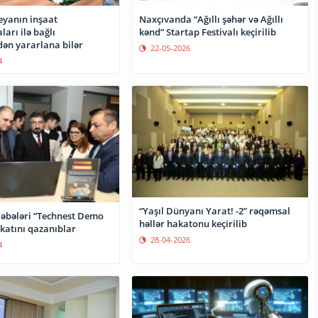
yanın inşaat
Naxçıvanda “Ağıllı şəhər və Ağıllı
ları ilə bağlı
kənd” Startap Festivalı keçirilib
dən yararlana bilər
22-05-2026
4
“Yaşıl Dünyanı Yarat! -2” rəqəmsal
ləbələri “Technest Demo
həllər hakatonu keçirilib
ikatını qazanıblar
28-04-2026
4