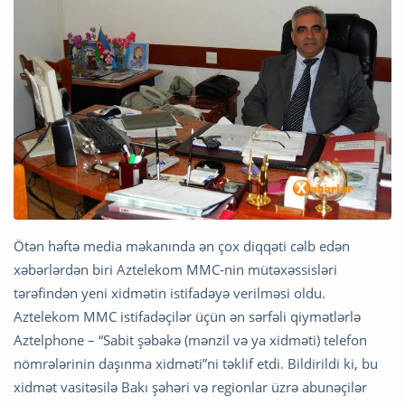
Ötən həftə media məkanında ən çox diqqəti cəlb edən
xəbərlərdən biri Aztelekom MMC-nin mütəxəssisləri
tərəfindən yeni xidmətin istifadəyə verilməsi oldu.
Aztelekom MMC istifadəçilər üçün ən sərfəli qiymətlərlə
Aztelphone – “Sabit şəbəkə (mənzil və ya xidməti) telefon
nömrələrinin daşınma xidməti”ni təklif etdi. Bildirildi ki, bu
xidmət vasitəsilə Bakı şəhəri və regionlar üzrə abunəçilər