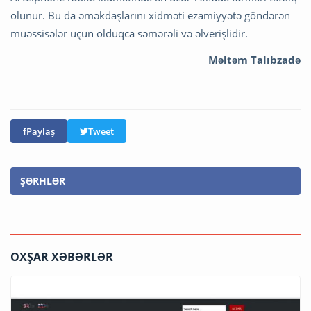
olunur. Bu da əməkdaşlarını xidməti ezamiyyətə göndərən
müəssisələr üçün olduqca səmərəli və əlverişlidir.
Məltəm Talıbzadə
Paylaş
Tweet
ŞƏRHLƏR
OXŞAR XƏBƏRLƏR