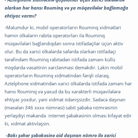
olarkən hər hansı Rouminq və ya müqavilələr bağlamağa
ehtiyac varmı?
-Məlumdur ki, mobil operatorların Rouminq xidmətləri
həmin ölkələrin rabitə operatorları ilə Rouminq
müqavilələri bağlandıqdan sonra istifadəçilər üçün aktiv
olur. Bu da xarici ölkələrdə səfərdə olarkən istifadəçi
tərəfindəm Rouminq rabitədən istifadə zamanı küllü
miqdarda vəsaitinin xərclənməsi deməkdir. Lakin mobil
operatorların Rouminq xidmətindən fərqli olaraq,
Aztelphone xidmətindən xarici ölkələrdə istifadə zamanı hər
hansı Rouminq və yaxud da bu xarakterli müqavilələrə
ehtiyac yoxdur, yəni xidmət ödənişsizdir. Sadəcə daşınan
(məsələn 346 xxxx nömrəsi) sabit şəbəkə nömrəsinin
yerləşdiyi məkanda internet şəbəkəsinin olması kifayət edir
ki, xidmət aktivləşsin.
-Bakı şəhər şəbəkəsinə aid daşınan nömrə ilə xarici