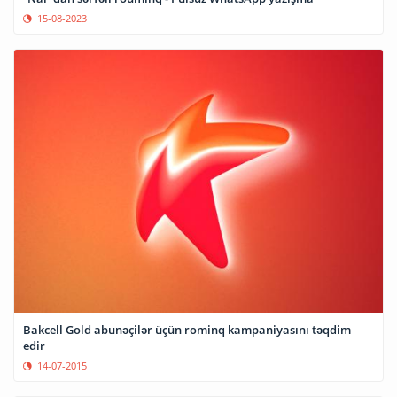
15-08-2023
Bakcell Gold abunəçilər üçün rominq kampaniyasını təqdim
edir
14-07-2015