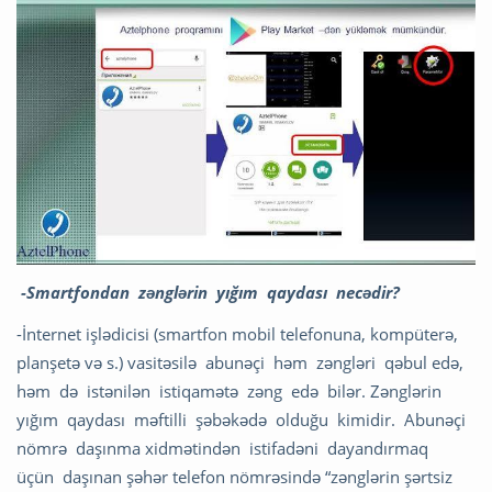
-Smartfondan zənglərin yığım qaydası necədir?
-İnternet işlədicisi (smartfon mobil telefonuna, kompüterə,
planşetə və s.) vasitəsilə abunəçi həm zəngləri qəbul edə,
həm də istənilən istiqamətə zəng edə bilər. Zənglərin
yığım qaydası məftilli şəbəkədə olduğu kimidir. Abunəçi
nömrə daşınma xidmətindən istifadəni dayandırmaq
üçün daşınan şəhər telefon nömrəsində “zənglərin şərtsiz