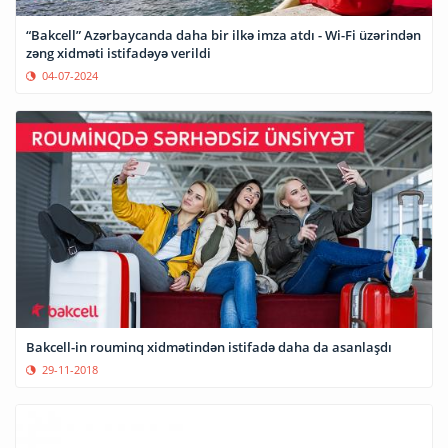
“Bakcell” Azərbaycanda daha bir ilkə imza atdı - Wi-Fi üzərindən
zəng xidməti istifadəyə verildi
04-07-2024
Bakcell-in rouminq xidmətindən istifadə daha da asanlaşdı
29-11-2018