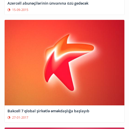
Azercell abunəçilərinin ünvanına özü gedəcək
15-09-2015
Bakcell 7 qlobal şirkətlə əməkdaşlığa başlayıb
27-01-2017