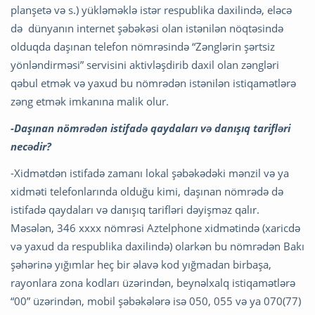
planşetə və s.) yükləməklə istər respublika daxilində, eləcə
də dünyanın internet şəbəkəsi olan istənilən nöqtəsində
olduqda daşınan telefon nömrəsində “Zənglərin şərtsiz
yönləndirməsi” servisini aktivləşdirib daxil olan zəngləri
qəbul etmək və yaxud bu nömrədən istənilən istiqamətlərə
zəng etmək imkanına malik olur.
-Daşınan nömrədən istifadə qaydaları və danışıq tarifləri
necədir?
-Xidmətdən istifadə zamanı lokal şəbəkədəki mənzil və ya
xidməti telefonlarında olduğu kimi, daşınan nömrədə də
istifadə qaydaları və danışıq tarifləri dəyişməz qalır.
Məsələn, 346 xxxx nömrəsi Aztelphone xidmətində (xaricdə
və yaxud da respublika daxilində) olarkən bu nömrədən Bakı
şəhərinə yığımlar heç bir əlavə kod yığmadan birbaşa,
rayonlara zona kodları üzərindən, beynəlxalq istiqamətlərə
“00” üzərindən, mobil şəbəkələrə isə 050, 055 və ya 070(77)