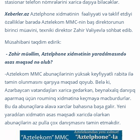
stasionar telefon nömrələrini xaricə daşıya biləcəklər.
Xeberler.az
Aztelphone xidmətinin fəaliyyəti və təklif etdiyi
özəlliklər barədə Aztelekom MMC-nin baş direktorunun
birinci müavini, texniki direktor Zahir Vəliyevlə söhbət edib.
Müsahibəni təqdim edirik:
- Zahir müəllim, Aztelphone xidmətinin yaradılmasındə
əsas məqsəd nə olub?
-Aztelekom MMC abunəçilərinin yüksək keyfiyyətli rabitə ilə
təmin olunmasını qarşıya məqsəd qoyub. Belə ki,
Azərbaycan vətəndaşları xaricə gedərkən, beynəlxalq danışıq
aparmaq üçün rouminq xidmətinə keçməyə məcburdurlar.
Bu da abunəçilərə əlavə xərclər bahasına başa gəlir. Yeni
yaradılan xidmətin əsas məqsədi xaricdə olarkən
abunəçilərin az pulla çox danışmasını təmin etməkdir.