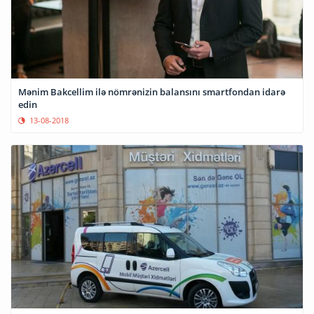
Mənim Bakcellim ilə nömrənizin balansını smartfondan idarə
edin
13-08-2018