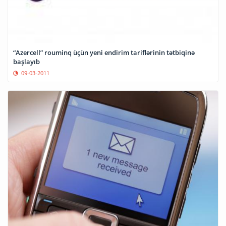
“Azercell” rouminq üçün yeni endirim tariflərinin tətbiqinə
başlayıb
09-03-2011