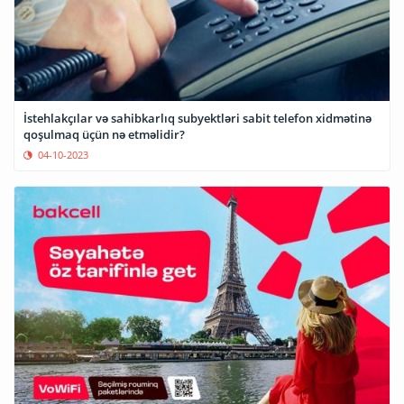
İstehlakçılar və sahibkarlıq subyektləri sabit telefon xidmətinə
qoşulmaq üçün nə etməlidir?
04-10-2023