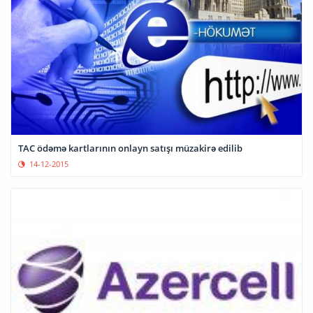
TAC ödəmə kartlarının onlayn satışı müzakirə edilib
14-12-2015