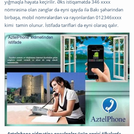
yığmaqla həyata keçirilir. Əks istiqamətdə 346 xxxx
nömrəsinə olan zənglər də eyni qayda ilə Bakı şəhərindən
birbaşa, mobil nömrələrdən və rayonlardan 012346xxxx
kimi təmin olunur. İstifadə tarifləri də eyni olaraq qalır.
- Aztelphone xidmətinə qoşulanlar üçün xarici ölkələrdə