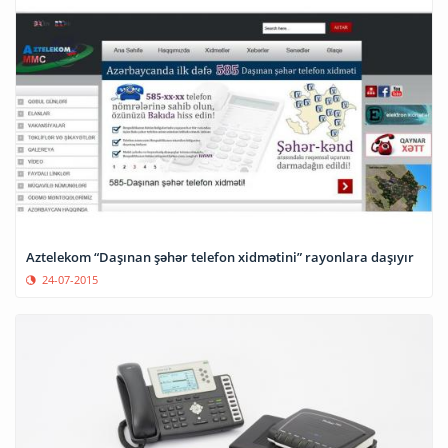
Aztelekom “Daşınan şəhər telefon xidmətini” rayonlara daşıyır
24-07-2015