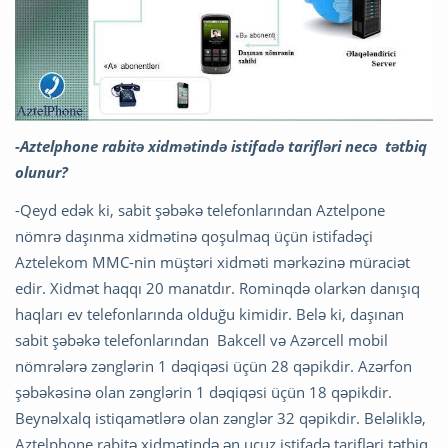
-Aztelphone rabitə xidmətində istifadə tarifləri necə tətbiq
olunur?
-Qeyd edək ki, sabit şəbəkə telefonlarından Aztelpone
nömrə daşınma xidmətinə qoşulmaq üçün istifadəçi
Aztelekom MMC-nin müştəri xidməti mərkəzinə müraciət
edir. Xidmət haqqı 20 manatdır. Rominqdə olarkən danışıq
haqları ev telefonlarında olduğu kimidir. Belə ki, daşınan
sabit şəbəkə telefonlarından Bakcell və Azərcell mobil
nömrələrə zənglərin 1 dəqiqəsi üçün 28 qəpikdir. Azərfon
şəbəkəsinə olan zənglərin 1 dəqiqəsi üçün 18 qəpikdir.
Beynəlxalq istiqamətlərə olan zənglər 32 qəpikdir. Beləliklə,
Aztelphone rabitə xidmətində ən ucuz istifadə tarifləri tətbiq