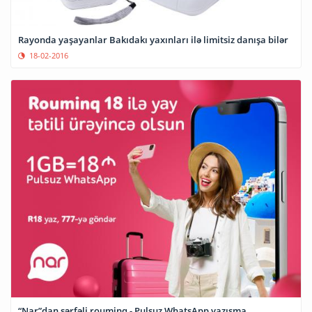
Rayonda yaşayanlar Bakıdakı yaxınları ilə limitsiz danışa bilər
18-02-2016
“Nar”dan sərfəli rouminq - Pulsuz WhatsApp yazışma