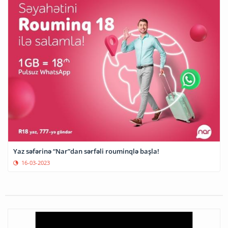
Yaz səfərinə “Nar”dan sərfəli rouminqlə başla!
16-03-2023