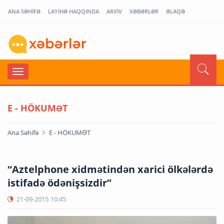
ANA SƏHİFƏ
LAYİHƏ HAQQINDA
ARXİV
XƏBƏRLƏR
ƏLAQƏ
E - HÖKUMƏT
Ana Səhifə
E - HÖKUMƏT
“Aztelphone xidmətindən xarici ölkələrdə
istifadə ödənişsizdir”
21-09-2015
10:45