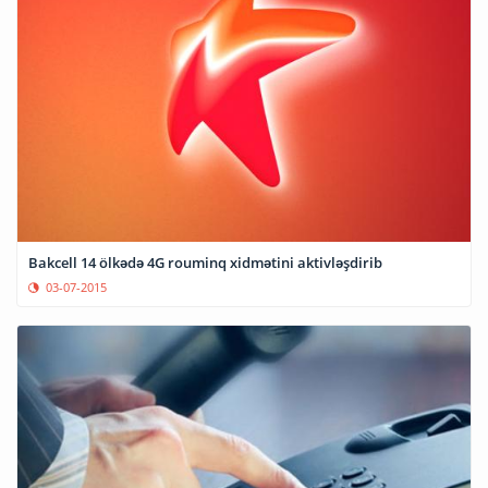
Bakcell 14 ölkədə 4G rouminq xidmətini aktivləşdirib
03-07-2015