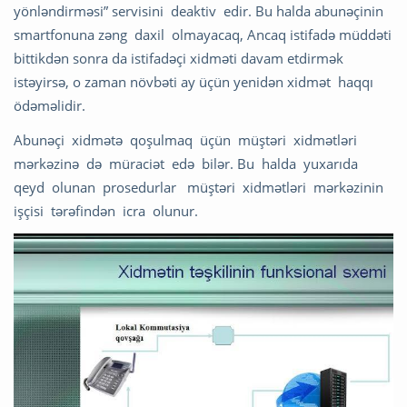
yönləndirməsi” servisini deaktiv edir. Bu halda abunəçinin
smartfonuna zəng daxil olmayacaq, Ancaq istifadə müddəti
bittikdən sonra da istifadəçi xidməti davam etdirmək
istəyirsə, o zaman növbəti ay üçün yenidən xidmət haqqı
ödəməlidir.
Abunəçi xidmətə qoşulmaq üçün müştəri xidmətləri
mərkəzinə də müraciət edə bilər. Bu halda yuxarıda
qeyd olunan prosedurlar müştəri xidmətləri mərkəzinin
işçisi tərəfindən icra olunur.