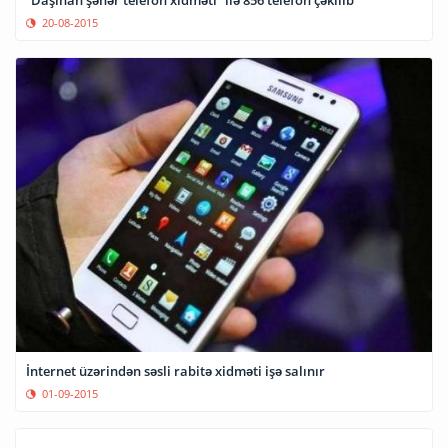
“Daşınan şəhər telefon xidməti” ilə 856 telefon çəkilib
20-08-2015
İnternet üzərindən səsli rabitə xidməti işə salınır
01-09-2015