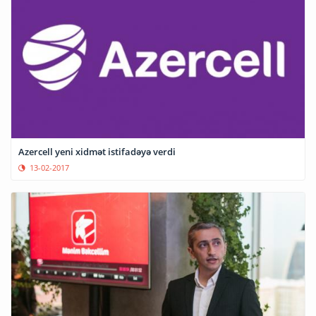
Azercell yeni xidmət istifadəyə verdi
13-02-2017