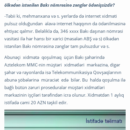
ölkədən istənilən Bakı nömrəsinə zənglər ödənişsizdir?
-Təbii ki, mehmanxana və s. yerlərdə də internet xidməti
pulsuz olduğundan əlavə internet haqqının da ödənilməsinə
ehtiyac qalmır. Beləliklə də, 346 xxxx Bakı daşınan nömrəsi
vasitəsi ilə hər hansı bir xarici (məsələn ABŞ və s) ölkədən
istənilən Bakı nömrəsinə zənglər tam pulsuzdur və s.
Abunəçi xidmətə qoşulmaq üçün Bakı şəhərində
Aztelekom MMC-nin müştəri xidmətləri mərkəzinə, digər
şəhər və rayonlarda isə Telekommunikasiya Qovşaqlarının
abunə şöbələrinə müraciət edə bilər. Bu halda qoşulma ilə
bağlı bütün zəruri proseduralar müştəri xidmətləri
mərkəzinin işçiləri tərəfindən icra olunur. Xidmətdən 1 aylıq
istifadə cəmi 20 AZN təşkil edir.