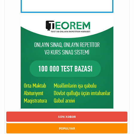
SON XƏBƏR
POPULYAR