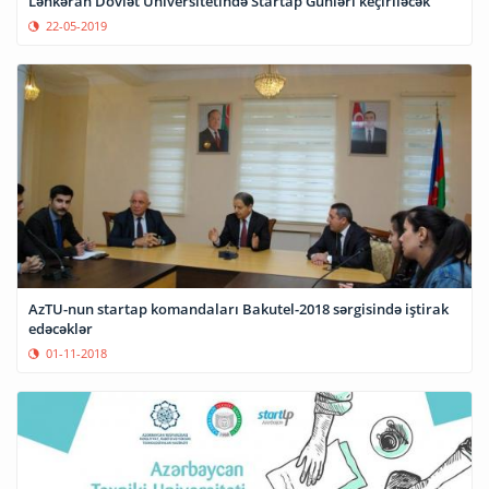
Lənkəran Dövlət Universitetində Startap Günləri keçiriləcək
22-05-2019
AzTU-nun startap komandaları Bakutel-2018 sərgisində iştirak
edəcəklər
01-11-2018