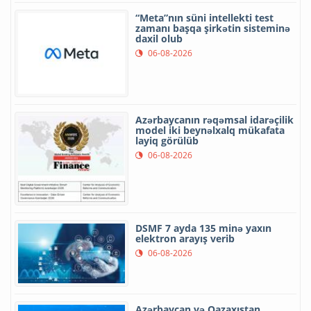
“Meta”nın süni intellekti test
zamanı başqa şirkətin sisteminə
daxil olub
06-08-2026
Azərbaycanın rəqəmsal idarəçilik
model iki beynəlxalq mükafata
layiq görülüb
06-08-2026
DSMF 7 ayda 135 minə yaxın
elektron arayış verib
06-08-2026
Azərbaycan və Qazaxıstan