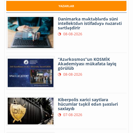
YAZARLAR
Danimarka məktəblərdə süni
intellektdən istifadəyə nəzarəti
sərtləşdirir
08-08-2026
“Azərkosmos”un KOSMİK
Akademiyası mükafata layiq
görülüb
08-08-2026
Kiberpolis xarici saytlara
hücumlar təşkil edən şəxsləri
saxlayıb
07-08-2026