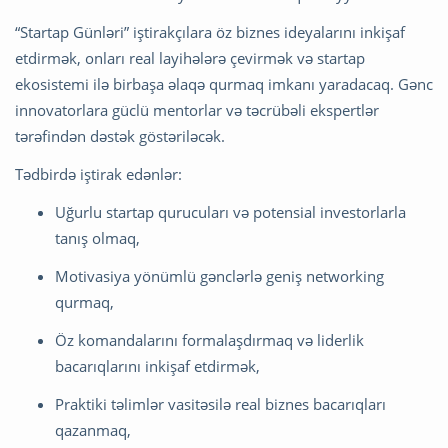
“Startap Günləri” iştirakçılara öz biznes ideyalarını inkişaf
etdirmək, onları real layihələrə çevirmək və startap
ekosistemi ilə birbaşa əlaqə qurmaq imkanı yaradacaq. Gənc
innovatorlara güclü mentorlar və təcrübəli ekspertlər
tərəfindən dəstək göstəriləcək.
Tədbirdə iştirak edənlər:
Uğurlu startap qurucuları və potensial investorlarla
tanış olmaq,
Motivasiya yönümlü gənclərlə geniş networking
qurmaq,
Öz komandalarını formalaşdırmaq və liderlik
bacarıqlarını inkişaf etdirmək,
Praktiki təlimlər vasitəsilə real biznes bacarıqları
qazanmaq,