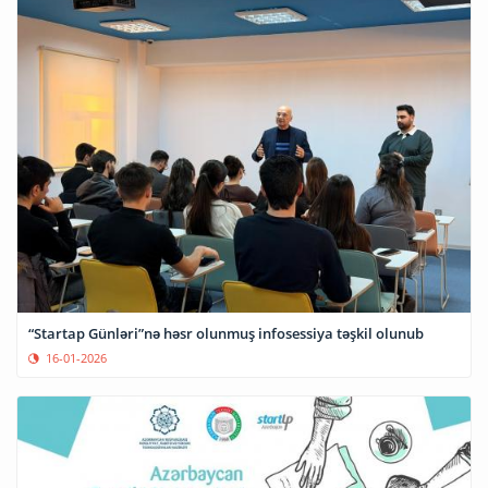
“Startap Günləri”nə həsr olunmuş infosessiya təşkil olunub
16-01-2026