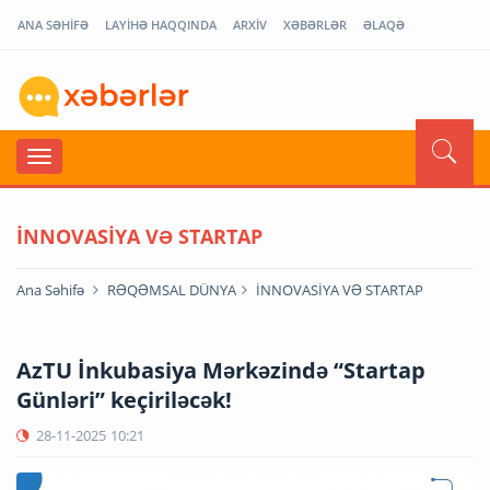
ANA SƏHİFƏ
LAYİHƏ HAQQINDA
ARXİV
XƏBƏRLƏR
ƏLAQƏ
İNNOVASİYA VƏ STARTAP
Ana Səhifə
RƏQƏMSAL DÜNYA
İNNOVASİYA VƏ STARTAP
AzTU İnkubasiya Mərkəzində “Startap
Günləri” keçiriləcək!
28-11-2025
10:21