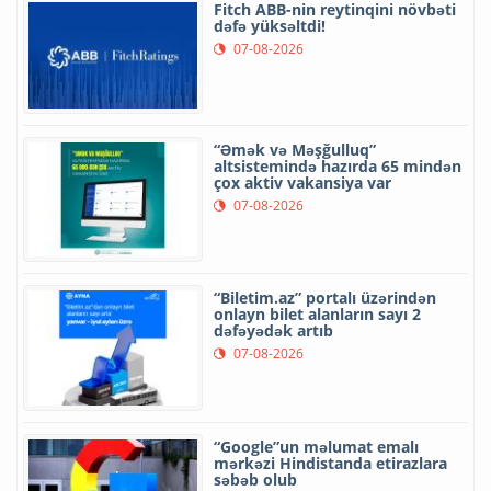
Fitch ABB-nin reytinqini növbəti
dəfə yüksəltdi!
07-08-2026
“Əmək və Məşğulluq”
altsistemində hazırda 65 mindən
çox aktiv vakansiya var
07-08-2026
“Biletim.az” portalı üzərindən
onlayn bilet alanların sayı 2
dəfəyədək artıb
07-08-2026
“Google”un məlumat emalı
mərkəzi Hindistanda etirazlara
səbəb olub