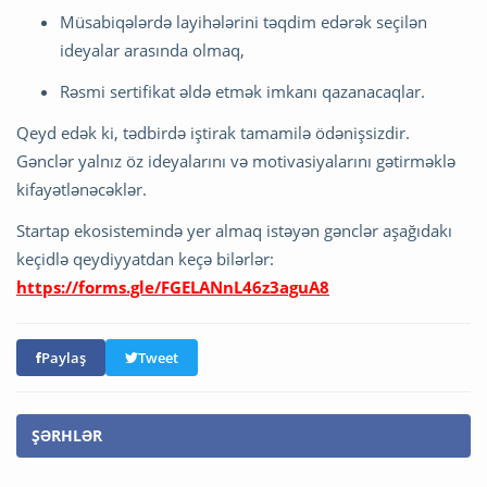
Müsabiqələrdə layihələrini təqdim edərək seçilən
ideyalar arasında olmaq,
Rəsmi sertifikat əldə etmək imkanı qazanacaqlar.
Qeyd edək ki, tədbirdə iştirak tamamilə ödənişsizdir.
Gənclər yalnız öz ideyalarını və motivasiyalarını gətirməklə
kifayətlənəcəklər.
Startap ekosistemində yer almaq istəyən gənclər aşağıdakı
keçidlə qeydiyyatdan keçə bilərlər:
https://forms.gle/FGELANnL46z3aguA8
Paylaş
Tweet
ŞƏRHLƏR