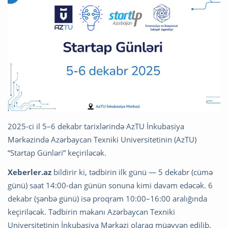
2025-ci il 5–6 dekabr tarixlərində AzTU İnkubasiya
Mərkəzində Azərbaycan Texniki Universitetinin (AzTU)
“Startap Günləri” keçiriləcək.
Xeberler.az
bildirir ki, tədbirin ilk günü — 5 dekabr (cümə
günü) saat 14:00-dan günün sonuna kimi davam edəcək. 6
dekabr (şənbə günü) isə proqram 10:00–16:00 aralığında
keçiriləcək. Tədbirin məkanı Azərbaycan Texniki
Universitetinin İnkubasiya Mərkəzi olaraq müəyyən edilib.