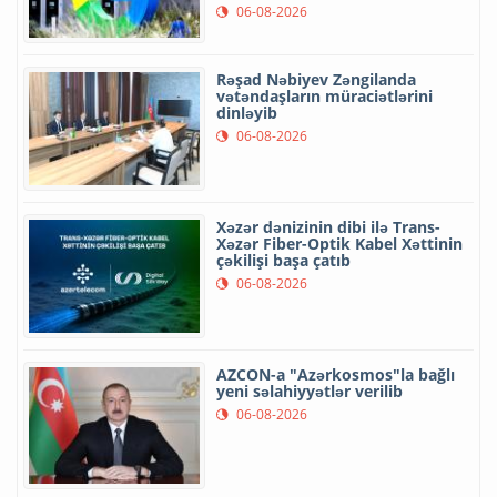
06-08-2026
Rəşad Nəbiyev Zəngilanda
vətəndaşların müraciətlərini
dinləyib
06-08-2026
Xəzər dənizinin dibi ilə Trans-
Xəzər Fiber-Optik Kabel Xəttinin
çəkilişi başa çatıb
06-08-2026
AZCON-a "Azərkosmos"la bağlı
yeni səlahiyyətlər verilib
06-08-2026