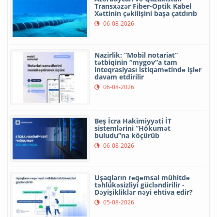
Transxəzər Fiber-Optik Kabel
Xəttinin çəkilişini başa çatdırıb
06-08-2026
Nazirlik: “Mobil notariat”
tətbiqinin “mygov”a tam
inteqrasiyası istiqamətində işlər
davam etdirilir
06-08-2026
Beş İcra Hakimiyyəti İT
sistemlərini “Hökumət
buludu”na köçürüb
06-08-2026
Uşaqların rəqəmsal mühitdə
təhlükəsizliyi gücləndirilir -
Dəyişikliklər nəyi ehtiva edir?
05-08-2026