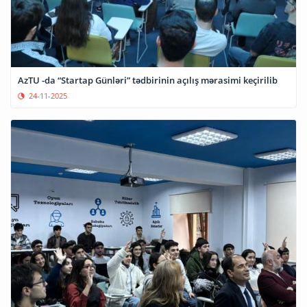
AzTU -da “Startap Günləri” tədbirinin açılış mərasimi keçirilib
24-11-2025