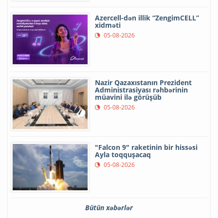
Azercell-dən illik “ZengimCELL”
xidməti
05-08-2026
Nazir Qazaxıstanın Prezident
Administrasiyası rəhbərinin
müavini ilə görüşüb
05-08-2026
"Falcon 9" raketinin bir hissəsi
Ayla toqquşacaq
05-08-2026
Bütün xəbərlər