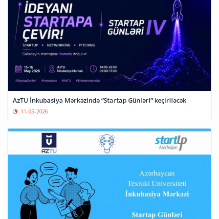
AzTU İnkubasiya Mərkəzində “Startap Günləri” keçiriləcək
11-05-2026