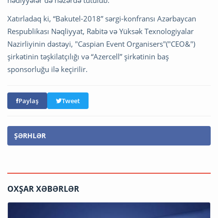
Xatırladaq ki, “Bakutel-2018” sərgi-konfransı Azərbaycan
Respublikası Nəqliyyat, Rabitə və Yüksək Texnologiyalar
Nazirliyinin dəstəyi, "Caspian Event Organisers"("CEO&")
şirkətinin təşkilatçılığı və “Azercell” şirkətinin baş
sponsorluğu ilə keçirilir.
Paylaş
Tweet
ŞƏRHLƏR
OXŞAR XƏBƏRLƏR