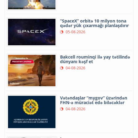
“SpaceX” orbitə 10 milyon tona
qədər yük çıxarmağı planlaşdırır
05-08-2026
Bakcell rouminqi ilə yay tətilində
dünyanı kəşf et
04-08-2026
Vətəndaşlar “mygov” üzərindən
FHN-ə müraciət edə biləcəklər
04-08-2026