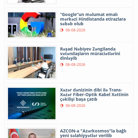
“Google”un məlumat emalı
mərkəzi Hindistanda etirazlara
səbəb olub
06-08-2026
Rəşad Nəbiyev Zəngilanda
vətəndaşların müraciətlərini
dinləyib
06-08-2026
Xəzər dənizinin dibi ilə Trans-
Xəzər Fiber-Optik Kabel Xəttinin
çəkilişi başa çatıb
06-08-2026
AZCON-a "Azərkosmos"la bağlı
yeni səlahiyyətlər verilib