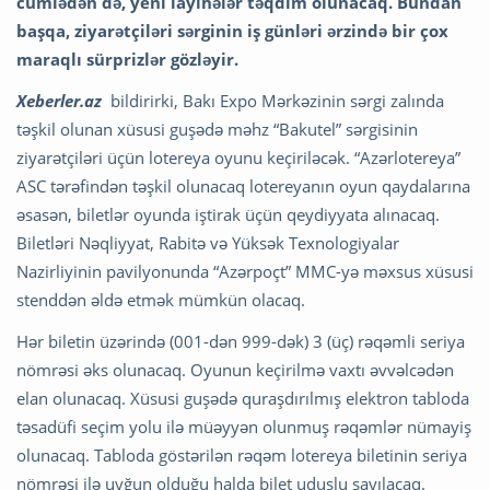
cümlədən də, yeni layihələr təqdim olunacaq. Bundan
başqa, ziyarətçiləri sərginin iş günləri ərzində bir çox
maraqlı sürprizlər gözləyir.
Xeberler.az
bildirirki, Bakı Expo Mərkəzinin sərgi zalında
təşkil olunan xüsusi guşədə məhz “Bakutel” sərgisinin
ziyarətçiləri üçün lotereya oyunu keçiriləcək. “Azərlotereya”
ASC tərəfindən təşkil olunacaq lotereyanın oyun qaydalarına
əsasən, biletlər oyunda iştirak üçün qeydiyyata alınacaq.
Biletləri Nəqliyyat, Rabitə və Yüksək Texnologiyalar
Nazirliyinin pavilyonunda “Azərpoçt” MMC-yə məxsus xüsusi
stenddən əldə etmək mümkün olacaq.
Hər biletin üzərində (001-dən 999-dək) 3 (üç) rəqəmli seriya
nömrəsi əks olunacaq. Oyunun keçirilmə vaxtı əvvəlcədən
elan olunacaq. Xüsusi guşədə quraşdırılmış elektron tabloda
təsadüfi seçim yolu ilə müəyyən olunmuş rəqəmlər nümayiş
olunacaq. Tabloda göstərilən rəqəm lotereya biletinin seriya
nömrəsi ilə uyğun olduğu halda bilet uduşlu sayılacaq.