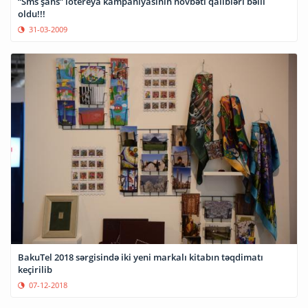
“Sms şans” lotereya kampaniyasının növbəti qalibləri bəlli
oldu!!!
31-03-2009
BakuTel 2018 sərgisində iki yeni markalı kitabın təqdimatı
keçirilib
07-12-2018