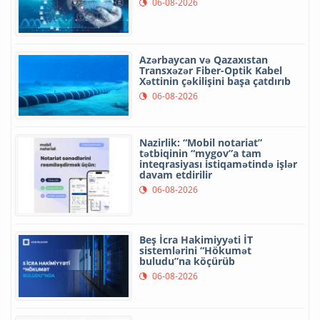
06-08-2026
Azərbaycan və Qazaxıstan
Transxəzər Fiber-Optik Kabel
Xəttinin çəkilişini başa çatdırıb
06-08-2026
Nazirlik: “Mobil notariat”
tətbiqinin “mygov”a tam
inteqrasiyası istiqamətində işlər
davam etdirilir
06-08-2026
Beş İcra Hakimiyyəti İT
sistemlərini “Hökumət
buludu”na köçürüb
06-08-2026