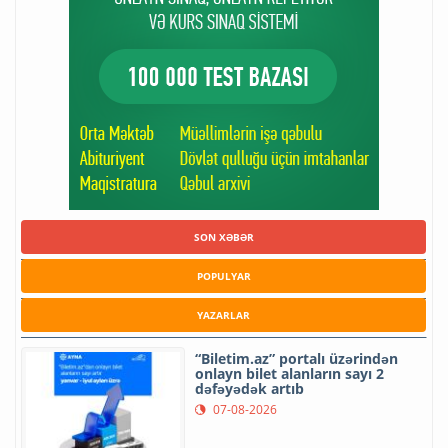
SON XƏBƏR
POPULYAR
YAZARLAR
“Biletim.az” portalı üzərindən
onlayn bilet alanların sayı 2
dəfəyədək artıb
07-08-2026