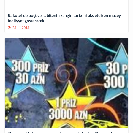
Bakutel-də poçt və rabitənin zəngin tarixini əks etdirən muzey
fəaliyyət göstərəcək
28-11-2018