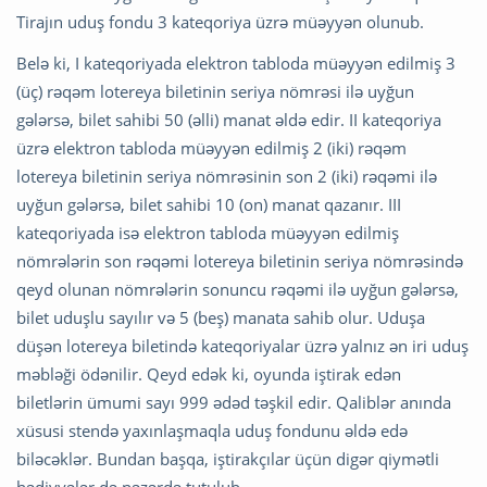
Tirajın uduş fondu 3 kateqoriya üzrə müəyyən olunub.
Belə ki, I kateqoriyada elektron tabloda müəyyən edilmiş 3
(üç) rəqəm lotereya biletinin seriya nömrəsi ilə uyğun
gələrsə, bilet sahibi 50 (əlli) manat əldə edir. II kateqoriya
üzrə elektron tabloda müəyyən edilmiş 2 (iki) rəqəm
lotereya biletinin seriya nömrəsinin son 2 (iki) rəqəmi ilə
uyğun gələrsə, bilet sahibi 10 (on) manat qazanır. III
kateqoriyada isə elektron tabloda müəyyən edilmiş
nömrələrin son rəqəmi lotereya biletinin seriya nömrəsində
qeyd olunan nömrələrin sonuncu rəqəmi ilə uyğun gələrsə,
bilet uduşlu sayılır və 5 (beş) manata sahib olur. Uduşa
düşən lotereya biletində kateqoriyalar üzrə yalnız ən iri uduş
məbləği ödənilir. Qeyd edək ki, oyunda iştirak edən
biletlərin ümumi sayı 999 ədəd təşkil edir. Qaliblər anında
xüsusi stendə yaxınlaşmaqla uduş fondunu əldə edə
biləcəklər. Bundan başqa, iştirakçılar üçün digər qiymətli
hədiyyələr də nəzərdə tutulub.