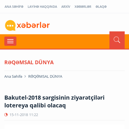
ANA SƏHİFƏ
LAYİHƏ HAQQINDA
ARXİV
XƏBƏRLƏR
ƏLAQƏ
RƏQƏMSAL DÜNYA
Ana Səhifə
RƏQƏMSAL DÜNYA
Bakutel-2018 sərgisinin ziyarətçiləri
lotereya qalibi olacaq
15-11-2018
11:22