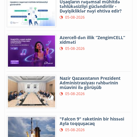
Uşaqların rəqəmsal mühitdə
təhlükəsizliyi gücləndirilir -
Dəyişikliklər nəyi ehtiva edir?
05-08-2026
Azercell-dən illik “ZengimCELL”
xidməti
05-08-2026
Nazir Qazaxıstanın Prezident
Administrasiyası rəhbərinin
müavini ilə görüşüb
05-08-2026
"Falcon 9" raketinin bir hissəsi
Ayla toqquşacaq
05-08-2026