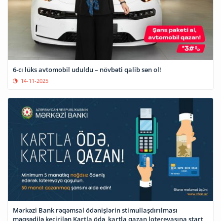
6-cı lüks avtomobil uduldu – növbəti qalib sən ol!
14-11-2025
Mərkəzi Bank rəqəmsal ödənişlərin stimullaşdırılması
məqsədilə keçirilən Kartla ödə, kartla qazan lotereyasına start