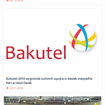
02-12-2019
Bakutel-2018 sərgisində autizmli uşaqlara dəstək məqsədilə
hərrac keçiriləcək
22-11-2018