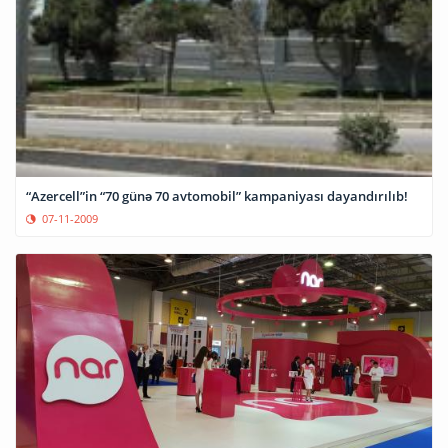
“Azercell”in “70 günə 70 avtomobil” kampaniyası dayandırılıb!
07-11-2009