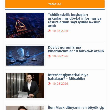
YAZARLAR
Təhlükəsizlik boşluqları
aşkarlanmış dövlət informasiya
resurslarının sayı iyulda kəskin
artıb
10-08-2026
Dövlət qurumlarına
kiberhücumlar 10 faizədək azalıb
10-08-2026
İnternet qiymətləri niyə
bahalaşır? – Müsahibə
10-08-2026
İlon Mask dünyanın ən böyük çip