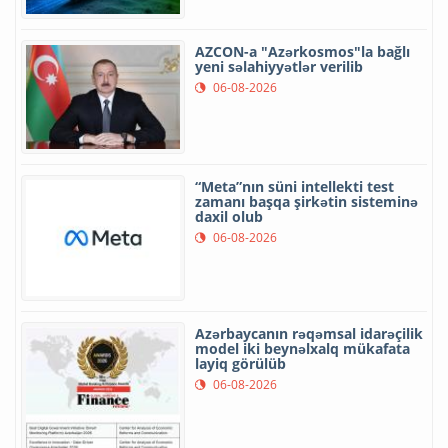
AZCON-a "Azərkosmos"la bağlı
yeni səlahiyyətlər verilib
06-08-2026
“Meta”nın süni intellekti test
zamanı başqa şirkətin sisteminə
daxil olub
06-08-2026
Azərbaycanın rəqəmsal idarəçilik
model iki beynəlxalq mükafata
layiq görülüb
06-08-2026