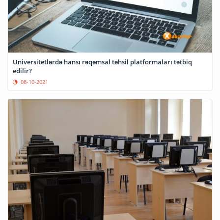
Universitetlərdə hansı rəqəmsal təhsil platformaları tətbiq
edilir?
08-10-2021