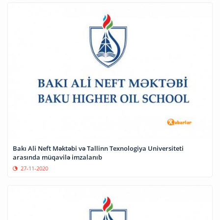
Bakı Ali Neft Məktəbi və Tallinn Texnologiya Universiteti
arasında müqavilə imzalanıb
27-11-2020