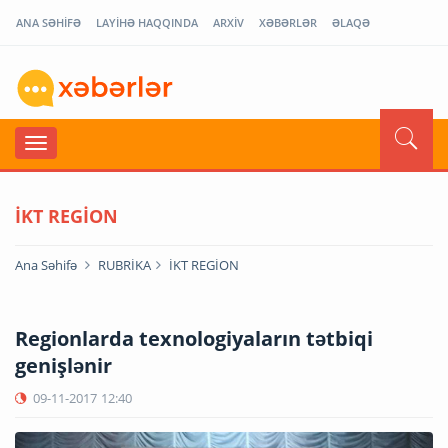
ANA SƏHİFƏ
LAYİHƏ HAQQINDA
ARXİV
XƏBƏRLƏR
ƏLAQƏ
İKT REGİON
Ana Səhifə
RUBRİKA
İKT REGİON
Regionlarda texnologiyaların tətbiqi
genişlənir
09-11-2017
12:40