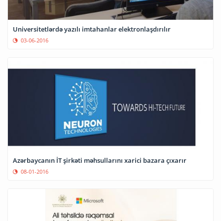
Universitetlərdə yazılı imtahanlar elektronlaşdırılır
03-06-2016
Azərbaycanın İT şirkəti məhsullarını xarici bazara çıxarır
08-01-2016