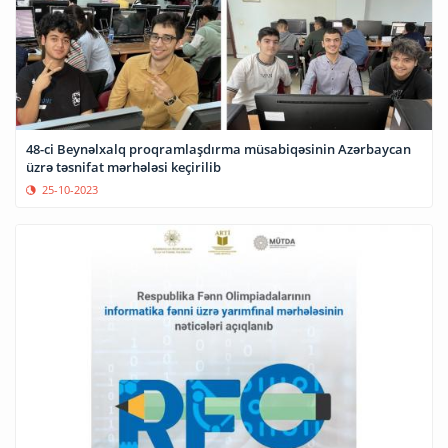
48-ci Beynəlxalq proqramlaşdırma müsabiqəsinin Azərbaycan
üzrə təsnifat mərhələsi keçirilib
25-10-2023