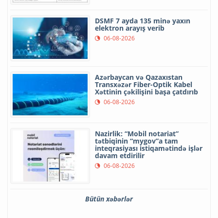
DSMF 7 ayda 135 minə yaxın
elektron arayış verib
06-08-2026
Azərbaycan və Qazaxıstan
Transxəzər Fiber-Optik Kabel
Xəttinin çəkilişini başa çatdırıb
06-08-2026
Nazirlik: “Mobil notariat”
tətbiqinin “mygov”a tam
inteqrasiyası istiqamətində işlər
davam etdirilir
06-08-2026
Bütün xəbərlər