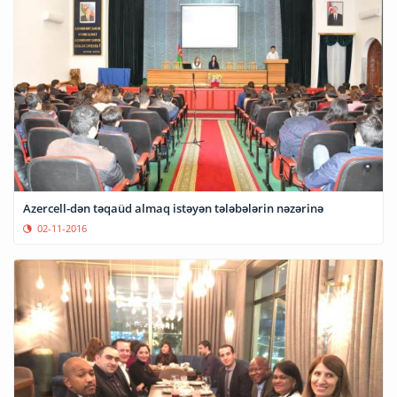
Azercell-dən təqaüd almaq istəyən tələbələrin nəzərinə
02-11-2016