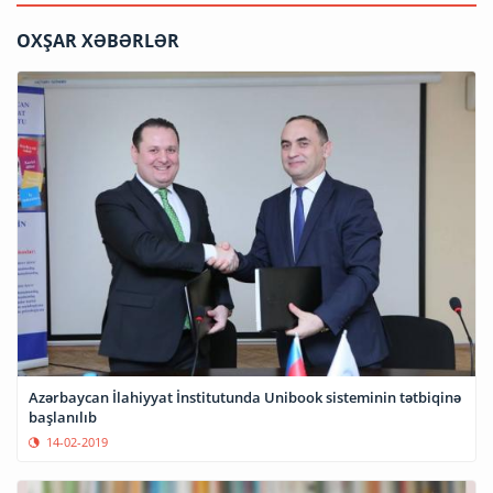
OXŞAR XƏBƏRLƏR
Azərbaycan İlahiyyat İnstitutunda Unibook sisteminin tətbiqinə
başlanılıb
14-02-2019