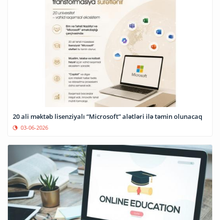
20 ali məktəb lisenziyalı “Microsoft” alətləri ilə təmin olunacaq
03-06-2026