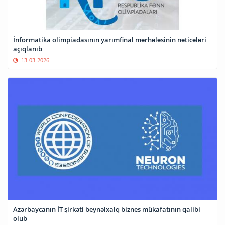
İnformatika olimpiadasının yarımfinal mərhələsinin nəticələri
açıqlanıb
13-03-2026
Azərbaycanın İT şirkəti beynəlxalq biznes mükafatının qalibi
olub