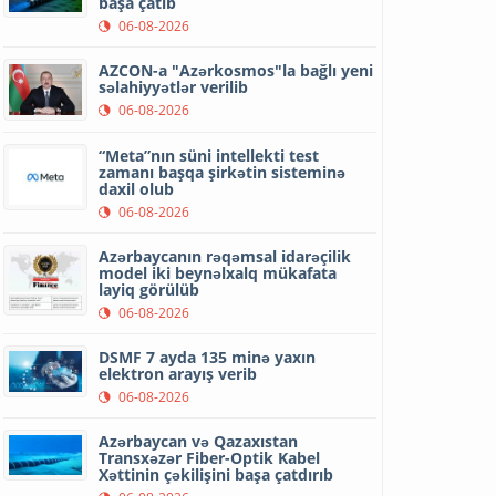
başa çatıb
06-08-2026
AZCON-a "Azərkosmos"la bağlı yeni
səlahiyyətlər verilib
06-08-2026
“Meta”nın süni intellekti test
zamanı başqa şirkətin sisteminə
daxil olub
06-08-2026
Azərbaycanın rəqəmsal idarəçilik
model iki beynəlxalq mükafata
layiq görülüb
06-08-2026
DSMF 7 ayda 135 minə yaxın
elektron arayış verib
06-08-2026
Azərbaycan və Qazaxıstan
Transxəzər Fiber-Optik Kabel
Xəttinin çəkilişini başa çatdırıb