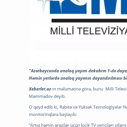
"Azərbaycanda analoq yayım dekabrın 1-də dayand
Həmin yerlərdə analoq yayımın dayandırılması bir
Xeberler.az
-ın məlumatına görə, bunu Milli Televi
Məmmədov deyib.
O qeyd edib ki, Rabitə və Yüksək Texnologiyalar Naz
monitorinqlərə başlayıb:
“Artıq həmin ərazilər üçün kiçik TV vericiləri sifariş 