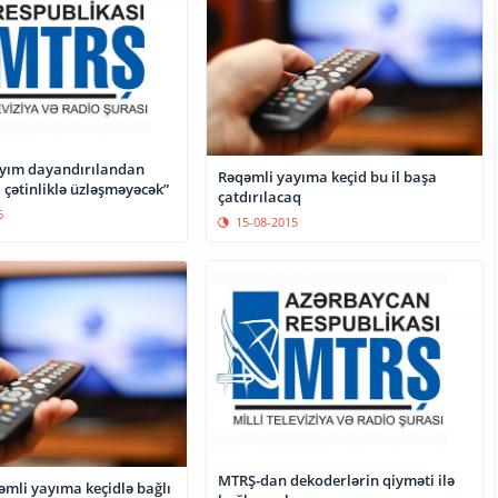
yım dayandırılandan
Rəqəmli yayıma keçid bu il başa
 çətinliklə üzləşməyəcək”
çatdırılacaq
6
15-08-2015
MTRŞ-dan dekoderlərin qiyməti ilə
li yayıma keçidlə bağlı