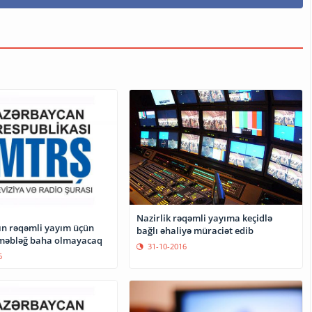
Nazirlik rəqəmli yayıma keçidlə
ın rəqəmli yayım üçün
bağlı əhaliyə müraciət edib
 məbləğ baha olmayacaq
31-10-2016
6