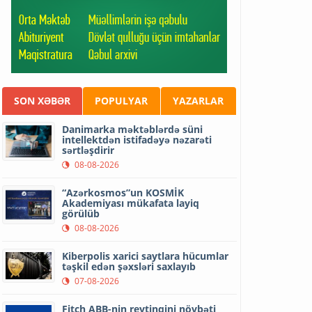
SON XƏBƏR
POPULYAR
YAZARLAR
Danimarka məktəblərdə süni
intellektdən istifadəyə nəzarəti
sərtləşdirir
08-08-2026
“Azərkosmos”un KOSMİK
Akademiyası mükafata layiq
görülüb
08-08-2026
Kiberpolis xarici saytlara hücumlar
təşkil edən şəxsləri saxlayıb
07-08-2026
Fitch ABB-nin reytinqini növbəti