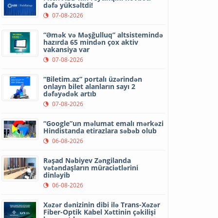
dəfə yüksəltdi!
07-08-2026
“Əmək və Məşğulluq” altsistemində
hazırda 65 mindən çox aktiv
vakansiya var
07-08-2026
“Biletim.az” portalı üzərindən
onlayn bilet alanların sayı 2
dəfəyədək artıb
07-08-2026
“Google”un məlumat emalı mərkəzi
Hindistanda etirazlara səbəb olub
06-08-2026
Rəşad Nəbiyev Zəngilanda
vətəndaşların müraciətlərini
dinləyib
06-08-2026
Xəzər dənizinin dibi ilə Trans-Xəzər
Fiber-Optik Kabel Xəttinin çəkilişi