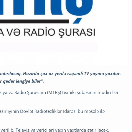
ırılacaq. Hazırda çox az yerdə rəqəmli TV yayımı yoxdur.
 qədər ləngiyə bilər”.
ziya və Radio Şurasının (MTRŞ) texniki şöbəsinin müdiri İsa
irliyinin Dövlət Radiotezliklər İdarəsi bu məsələ ilə
verilib. Televiziya vericiləri yaxın vaxtlarda gətiriləcək.