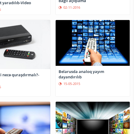
bağlı açıqlama
t yaradılıb-Video
02-11-2016
6
Belarusda analoq yayım
i necə quraşdırmalı?-
dayandırılıb
15-05-2015
6