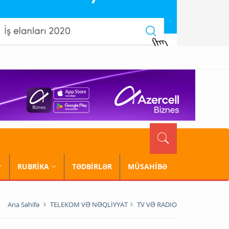
RUBRİKA
TƏDBİRLƏR
MÜSAHİBƏ
Ana Səhifə
TELEKOM VƏ NƏQLİYYAT
TV VƏ RADİO