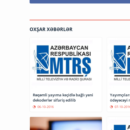
OXŞAR XƏBƏRLƏR
Rəqəmli yayıma keçidlə bağlı yeni
Yayımçılar
dekoderlər sifariş edilib
ödəyəcəyi
06-10-2016
07-10-201