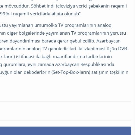
bəkə mövcuddur. Söhbət indi televiziya verici şəbəkənin rəqəmli
9%-i rəqəmli vericilərlə əhatə olunub”.
rüstü yayımlanan ümumölkə TV proqramlarının analoq
anın digər bölgələrində yayımlanan TV proqramlarının yerüstü
barən dayandırılması barədə qərar qəbul edilib. Azərbaycan
qramlarının analoq TV qəbulediciləri ilə izlənilməsi üçün DVB-
ların) istifadəsi ilə bağlı maarifləndirmə tədbirlərinin
fiq qurumlara, eyni zamada Azərbaycan Respublikasında
yğun olan dekoderlərin (Set-Top-Box-ların) satışının təşkilinin