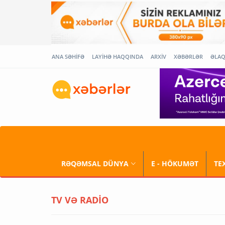
ANA SƏHİFƏ
LAYİHƏ HAQQINDA
ARXİV
XƏBƏRLƏR
ƏLA
RƏQƏMSAL DÜNYA
E - HÖKUMƏT
TE
TV VƏ RADİO