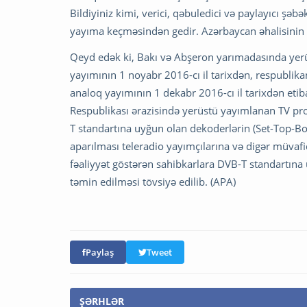
Bildiyiniz kimi, verici, qəbuledici və paylayıcı şə
yayıma keçməsindən gedir. Azərbaycan əhalisinin 9
Qeyd edək ki, Bakı və Abşeron yarımadasında ye
yayımının 1 noyabr 2016-cı il tarixdən, respublik
analoq yayımının 1 dekabr 2016-cı il tarixdən eti
Respublikası ərazisində yerüstü yayımlanan TV pro
T standartına uyğun olan dekoderlərin (Set-Top-Box-
aparılması teleradio yayımçılarına və digər müva
fəaliyyət göstərən sahibkarlara DVB-T standartına u
təmin edilməsi tövsiyə edilib. (APA)
Paylaş
Tweet
ŞƏRHLƏR