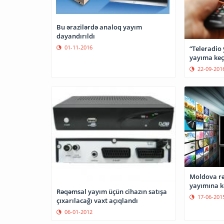
Bu ərazilərdə analoq yayım
dayandırıldı
01-11-2016
“Teleradio 
yayıma keç
22-09-201
Moldova rə
yayımına k
Rəqəmsal yayım üçün cihazın satışa
17-06-201
çıxarılacağı vaxt açıqlandı
06-01-2012