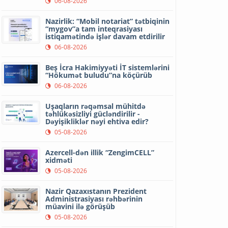
06-08-2026
Nazirlik: “Mobil notariat” tətbiqinin
“mygov”a tam inteqrasiyası
istiqamətində işlər davam etdirilir
06-08-2026
Beş İcra Hakimiyyəti İT sistemlərini
“Hökumət buludu”na köçürüb
06-08-2026
Uşaqların rəqəmsal mühitdə
təhlükəsizliyi gücləndirilir -
Dəyişikliklər nəyi ehtiva edir?
05-08-2026
Azercell-dən illik “ZengimCELL”
xidməti
05-08-2026
Nazir Qazaxıstanın Prezident
Administrasiyası rəhbərinin
müavini ilə görüşüb
05-08-2026