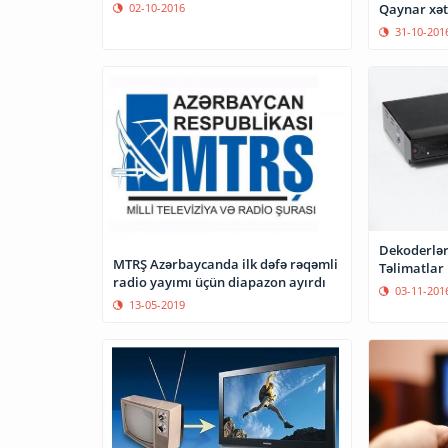
Qaynar xət
02-10-2016
31-10-201
Dekoderlər
MTRŞ Azərbaycanda ilk dəfə rəqəmli
Təlimatlar
radio yayımı üçün diapazon ayırdı
03-11-201
13-05-2019