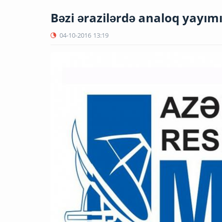
Bəzi ərazilərdə analoq yayımı
04-10-2016
13:19