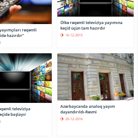
Ölkə rəqəmli televiziya yayımına
keçid üçün tam hazırdır
yayımçıları rəqəmli
idə hazırdır”
16-12-2015
6
Azərbaycanda analoq yayım
qəmli televiziya
dayandırıldı-Rəsmi
eçidə başlayır
20-12-2016
5