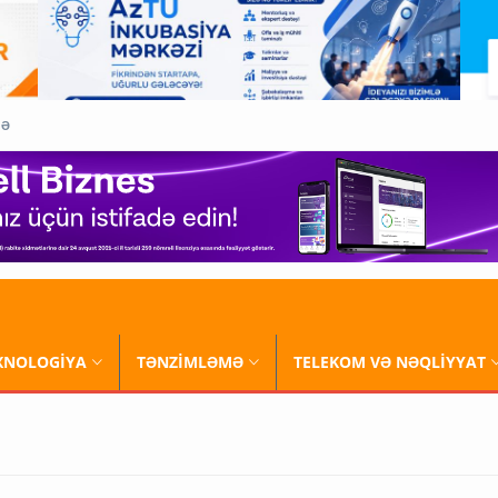
QƏ
XNOLOGİYA
TƏNZİMLƏMƏ
TELEKOM VƏ NƏQLİYYAT