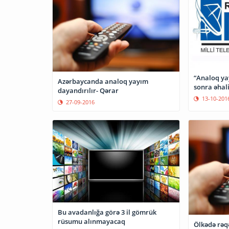
“Analoq ya
Azərbaycanda analoq yayım
sonra əhali
dayandırılır- Qərar
13-10-201
27-09-2016
Bu avadanlığa görə 3 il gömrük
rüsumu alınmayacaq
Ölkədə rəqəm