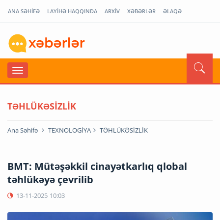
ANA SƏHİFƏ
LAYİHƏ HAQQINDA
ARXİV
XƏBƏRLƏR
ƏLAQƏ
TƏHLÜKƏSİZLİK
Ana Səhifə
TEXNOLOGİYA
TƏHLÜKƏSİZLİK
BMT: Mütəşəkkil cinayətkarlıq qlobal
təhlükəyə çevrilib
13-11-2025
10:03