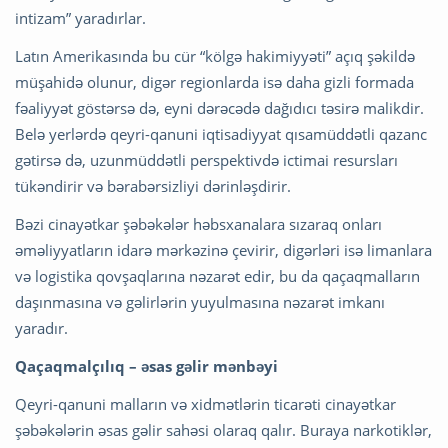
intizam” yaradırlar.
Latın Amerikasında bu cür “kölgə hakimiyyəti” açıq şəkildə
müşahidə olunur, digər regionlarda isə daha gizli formada
fəaliyyət göstərsə də, eyni dərəcədə dağıdıcı təsirə malikdir.
Belə yerlərdə qeyri-qanuni iqtisadiyyat qısamüddətli qazanc
gətirsə də, uzunmüddətli perspektivdə ictimai resursları
tükəndirir və bərabərsizliyi dərinləşdirir.
Bəzi cinayətkar şəbəkələr həbsxanalara sızaraq onları
əməliyyatların idarə mərkəzinə çevirir, digərləri isə limanlara
və logistika qovşaqlarına nəzarət edir, bu da qaçaqmalların
daşınmasına və gəlirlərin yuyulmasına nəzarət imkanı
yaradır.
Qaçaqmalçılıq – əsas gəlir mənbəyi
Qeyri-qanuni malların və xidmətlərin ticarəti cinayətkar
şəbəkələrin əsas gəlir sahəsi olaraq qalır. Buraya narkotiklər,