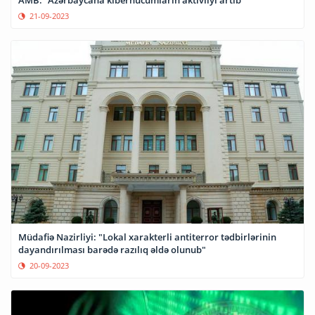
AMB: “Azərbaycana kiberhücumların aktivliyi artıb”
21-09-2023
Müdafiə Nazirliyi: "Lokal xarakterli antiterror tədbirlərinin
dayandırılması barədə razılıq əldə olunub"
20-09-2023