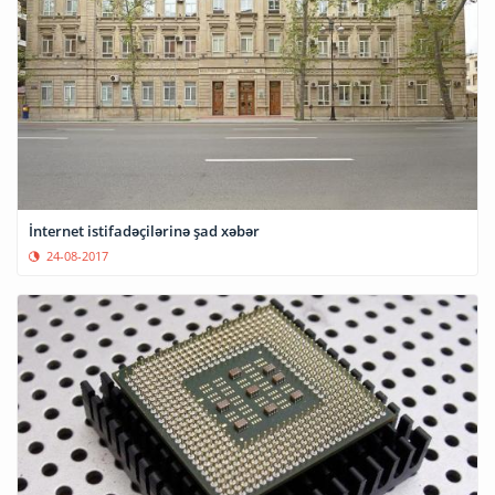
İnternet istifadəçilərinə şad xəbər
24-08-2017