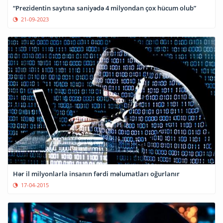
“Prezidentin saytına saniyədə 4 milyondan çox hücum olub”
21-09-2023
Hər il milyonlarla insanın fərdi məlumatları oğurlanır
17-04-2015