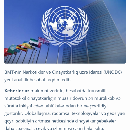
BMT-nin Narkotiklər və Cinayətkarlıq üzrə İdarəsi (UNODC)
yeni analitik hesabat təqdim edib.
Xeberler.az
məlumat verir ki, hesabatda transmilli
mütəşəkkil cinayətkarlığın müasir dövrün ən mürəkkəb və
sürətlə inkişaf edən təhlükələrindən birinə çevrildiyi
göstərilir. Qloballaşma, rəqəmsal texnologiyalar və geosiyasi
qeyri-sabitliyin artması nəticəsində cinayətkar şəbəkələr
daha çoxşaxəli, çevik və izlənməsi çətin hala gəlib.