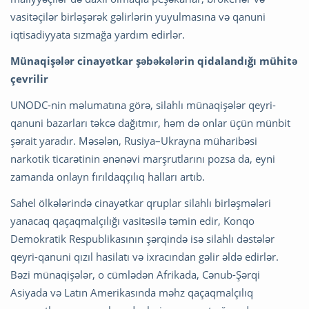
vasitəçilər birləşərək gəlirlərin yuyulmasına və qanuni
iqtisadiyyata sızmağa yardım edirlər.
Münaqişələr cinayətkar şəbəkələrin qidalandığı mühitə
çevrilir
UNODC-nin məlumatına görə, silahlı münaqişələr qeyri-
qanuni bazarları təkcə dağıtmır, həm də onlar üçün münbit
şərait yaradır. Məsələn, Rusiya–Ukrayna müharibəsi
narkotik ticarətinin ənənəvi marşrutlarını pozsa da, eyni
zamanda onlayn fırıldaqçılıq halları artıb.
Sahel ölkələrində cinayətkar qruplar silahlı birləşmələri
yanacaq qaçaqmalçılığı vasitəsilə təmin edir, Konqo
Demokratik Respublikasının şərqində isə silahlı dəstələr
qeyri-qanuni qızıl hasilatı və ixracından gəlir əldə edirlər.
Bəzi münaqişələr, o cümlədən Afrikada, Cənub-Şərqi
Asiyada və Latın Amerikasında məhz qaçaqmalçılıq