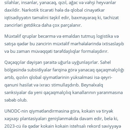
silahlar, insanlar, yanacaq, qızıl, ağac və vəhşi heyvanlar
daxildir. Narkotik ticarəti hələ də qlobal cinayətkar
iqtisadiyyatın təməlini təşkil edir, baxmayaraq ki, təchizat
zəncirləri getdikcə daha çox parçalanır.
Müxtəlif qruplar becərmə və emaldan tutmuş logistika və
satışa qədər bu zəncirin müxtəlif mərhələlərində ixtisaslaşıb
və bu zaman müvəqqəti tərəfdaşlıqlar formalaşdırır.
Qaçaqçılar dəyişən şəraitə uğurla uyğunlaşırlar. Sahel
bölgəsində subsidiyalar fərqinə görə yanacaq qaçaqmalçılığı
artıb, qızılın qlobal qiymətlərinin yüksəlməsi isə qeyri-
qanuni hasilat və ixracı stimullaşdırıb. Beynəlxalq
sanksiyalar da yeni qaçaqmalçılıq kanallarının yaranmasına
səbəb olub.
UNODC-nin qiymətləndirməsinə görə, kokain və tiryək
xaşxaşı plantasiyaları genişlənməkdə davam edir, belə ki,
2023-cü ilə qədər kokain kokain istehsalı rekord səviyyəyə