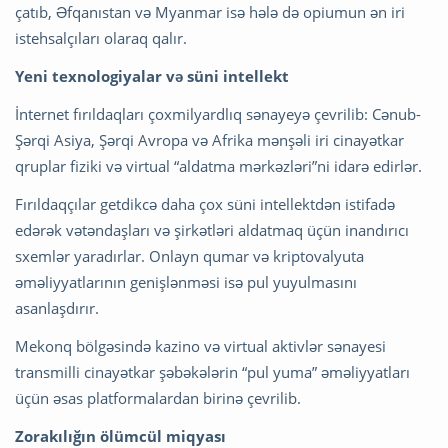
çatıb, Əfqanıstan və Myanmar isə hələ də opiumun ən iri
istehsalçıları olaraq qalır.
Yeni texnologiyalar və süni intellekt
İnternet fırıldaqları çoxmilyardlıq sənayeyə çevrilib: Cənub-
Şərqi Asiya, Şərqi Avropa və Afrika mənşəli iri cinayətkar
qruplar fiziki və virtual “aldatma mərkəzləri”ni idarə edirlər.
Fırıldaqçılar getdikcə daha çox süni intellektdən istifadə
edərək vətəndaşları və şirkətləri aldatmaq üçün inandırıcı
sxemlər yaradırlar. Onlayn qumar və kriptovalyuta
əməliyyatlarının genişlənməsi isə pul yuyulmasını
asanlaşdırır.
Mekonq bölgəsində kazino və virtual aktivlər sənayesi
transmilli cinayətkar şəbəkələrin “pul yuma” əməliyyatları
üçün əsas platformalardan birinə çevrilib.
Zorakılığın ölümcül miqyası