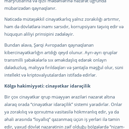
marşrutlarına və qızıl mədənlərinə nəzarət uğrunda
mübarizədən qaynaqlanır.
Nəticədə mütəşəkkil cinayətkarlıq yalnız zorakılığı artırmır,
həm də dövlətlərə inamı sarsıdır, korrupsiyanı təşviq edir və
hüququn aliliyi prinsipini zədələyir.
Bundan əlavə, Şərqi Avropadan qaynaqlanan
kibercinayətkarlığın artdığı qeyd olunur. Ayrı-ayrı qruplar
transmilli şəbəkələrlə sıx əməkdaşlıq edərək onlayn
dələduzluq, maliyyə fırıldaqları və şantajla məşğul olur, süni
intellekt və kriptovalyutalardan istifadə edirlər.
Kölgə hakimiyyəti: cinayətkar idarəçilik
Bir çox cinayətkar qrup müəyyən əraziləri nəzarət altına
alaraq orada “cinayətkar idarəçilik” sistemi yaradırlar. Onlar
ya zorakılıq və qorxutma vasitəsilə hökmranlıq edir, ya da
əhali arasında “loyallıq” qazanmaq üçün iş yerləri ilə təmin
edir, yaxud dövlət nəzarətinin zəif olduğu bölgələrdə “nizam-