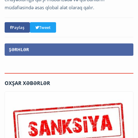
müdafiəsində əsas qlobal alət olaraq qalır.
Paylaş
Tweet
ŞƏRHLƏR
OXŞAR XƏBƏRLƏR