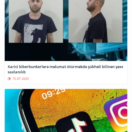
Xarici kiberbunkerlərə məlumat ötürməkdə şübhəli bilinən şəxs
saxlanılıb
15-07-2025