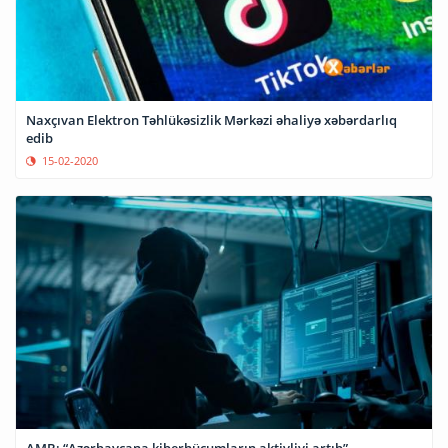
Naxçıvan Elektron Təhlükəsizlik Mərkəzi əhaliyə xəbərdarlıq
edib
15-02-2020