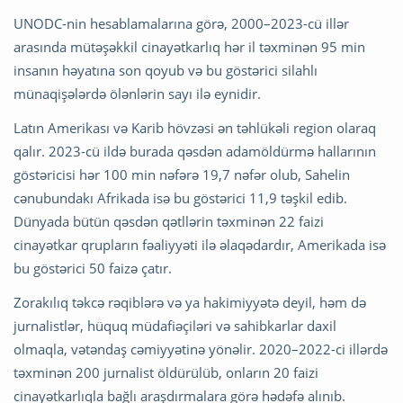
UNODC-nin hesablamalarına görə, 2000–2023-cü illər
arasında mütəşəkkil cinayətkarlıq hər il təxminən 95 min
insanın həyatına son qoyub və bu göstərici silahlı
münaqişələrdə ölənlərin sayı ilə eynidir.
Latın Amerikası və Karib hövzəsi ən təhlükəli region olaraq
qalır. 2023-cü ildə burada qəsdən adamöldürmə hallarının
göstəricisi hər 100 min nəfərə 19,7 nəfər olub, Sahelin
cənubundakı Afrikada isə bu göstərici 11,9 təşkil edib.
Dünyada bütün qəsdən qətllərin təxminən 22 faizi
cinayətkar qrupların fəaliyyəti ilə əlaqədardır, Amerikada isə
bu göstərici 50 faizə çatır.
Zorakılıq təkcə rəqiblərə və ya hakimiyyətə deyil, həm də
jurnalistlər, hüquq müdafiəçiləri və sahibkarlar daxil
olmaqla, vətəndaş cəmiyyətinə yönəlir. 2020–2022-ci illərdə
təxminən 200 jurnalist öldürülüb, onların 20 faizi
cinayətkarlıqla bağlı araşdırmalara görə hədəfə alınıb.