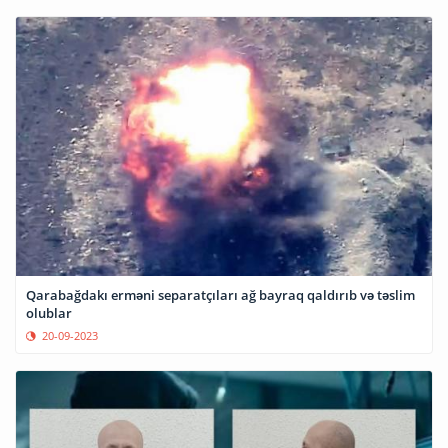
Qarabağdakı erməni separatçıları ağ bayraq qaldırıb və təslim
olublar
20-09-2023