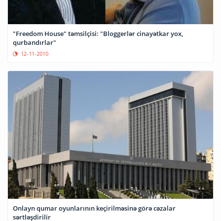
"Freedom House" təmsilçisi: "Bloggerlər cinayətkar yox,
qurbandırlar"
12-11-2010
Onlayn qumar oyunlarının keçirilməsinə görə cəzalar
sərtləşdirilir