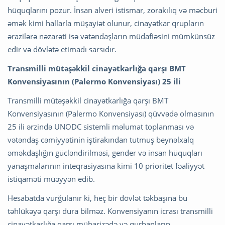
hüquqlarını pozur. İnsan alveri istismar, zorakılıq və məcburi
əmək kimi hallarla müşayiət olunur, cinayətkar qrupların
ərazilərə nəzarəti isə vətəndaşların müdafiəsini mümkünsüz
edir və dövlətə etimadı sarsıdır.
Transmilli mütəşəkkil cinayətkarlığa qarşı BMT
Konvensiyasının (Palermo Konvensiyası) 25 ili
Transmilli mütəşəkkil cinayətkarlığa qarşı BMT
Konvensiyasının (Palermo Konvensiyası) qüvvədə olmasının
25 ili ərzində UNODC sistemli məlumat toplanması və
vətəndaş cəmiyyətinin iştirakından tutmuş beynəlxalq
əməkdaşlığın gücləndirilməsi, gender və insan hüquqları
yanaşmalarının inteqrasiyasına kimi 10 prioritet fəaliyyət
istiqaməti müəyyən edib.
Hesabatda vurğulanır ki, heç bir dövlət təkbaşına bu
təhlükəyə qarşı dura bilməz. Konvensiyanın icrası transmilli
cinayətkarlığa qarşı mübarizədə və qurbanların