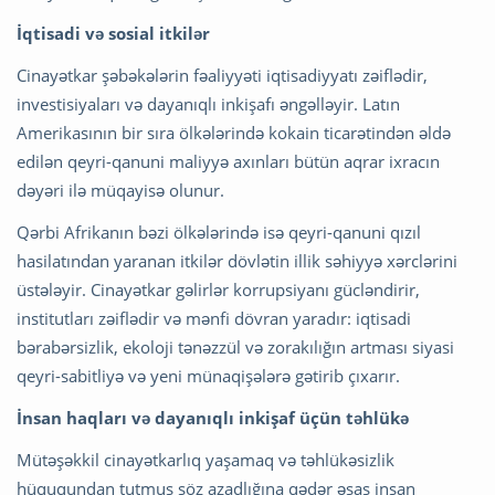
İqtisadi və sosial itkilər
Cinayətkar şəbəkələrin fəaliyyəti iqtisadiyyatı zəiflədir,
investisiyaları və dayanıqlı inkişafı əngəlləyir. Latın
Amerikasının bir sıra ölkələrində kokain ticarətindən əldə
edilən qeyri-qanuni maliyyə axınları bütün aqrar ixracın
dəyəri ilə müqayisə olunur.
Qərbi Afrikanın bəzi ölkələrində isə qeyri-qanuni qızıl
hasilatından yaranan itkilər dövlətin illik səhiyyə xərclərini
üstələyir. Cinayətkar gəlirlər korrupsiyanı gücləndirir,
institutları zəiflədir və mənfi dövran yaradır: iqtisadi
bərabərsizlik, ekoloji tənəzzül və zorakılığın artması siyasi
qeyri-sabitliyə və yeni münaqişələrə gətirib çıxarır.
İnsan haqları və dayanıqlı inkişaf üçün təhlükə
Mütəşəkkil cinayətkarlıq yaşamaq və təhlükəsizlik
hüququndan tutmuş söz azadlığına qədər əsas insan