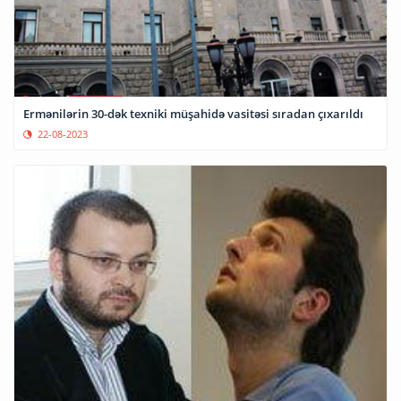
Ermənilərin 30-dək texniki müşahidə vasitəsi sıradan çıxarıldı
22-08-2023