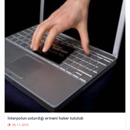
İnterpolun axtardığı erməni haker tutulub
06-11-2010