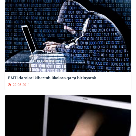
BMT idarələri kibertəhlükələrə qarşı birləşəcək
22-05-2011