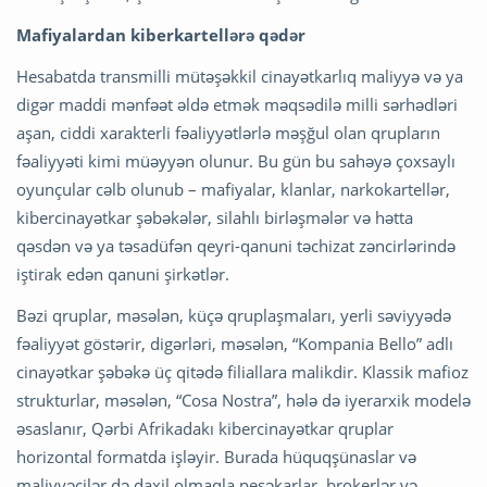
Mafiyalardan kiberkartellərə qədər
Hesabatda transmilli mütəşəkkil cinayətkarlıq maliyyə və ya
digər maddi mənfəət əldə etmək məqsədilə milli sərhədləri
aşan, ciddi xarakterli fəaliyyətlərlə məşğul olan qrupların
fəaliyyəti kimi müəyyən olunur. Bu gün bu sahəyə çoxsaylı
oyunçular cəlb olunub – mafiyalar, klanlar, narkokartellər,
kibercinayətkar şəbəkələr, silahlı birləşmələr və hətta
qəsdən və ya təsadüfən qeyri-qanuni təchizat zəncirlərində
iştirak edən qanuni şirkətlər.
Bəzi qruplar, məsələn, küçə qruplaşmaları, yerli səviyyədə
fəaliyyət göstərir, digərləri, məsələn, “Kompania Bello” adlı
cinayətkar şəbəkə üç qitədə filiallara malikdir. Klassik mafioz
strukturlar, məsələn, “Cosa Nostra”, hələ də iyerarxik modelə
əsaslanır, Qərbi Afrikadakı kibercinayətkar qruplar
horizontal formatda işləyir. Burada hüquqşünaslar və
maliyyəçilər də daxil olmaqla peşəkarlar, brokerlər və